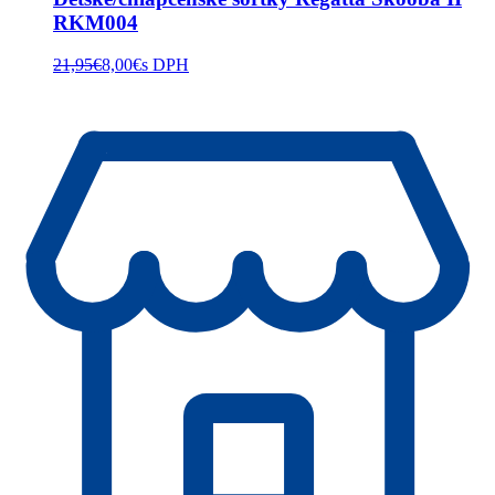
RKM004
21,95
€
8,00
€
s DPH