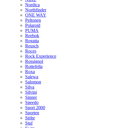
Nordica
Northfinder
ONE WAY
Peltonen
Polaroid
PUMA
Reebok
Regatta
Reusch
Roces
Rock Experience
Rossignol
Rottefella
Roxa
Salewa
Salomon
Silva
Silvini
Sinner
Speedo
Sport 2000
Sporten
Stöhr
Stuf