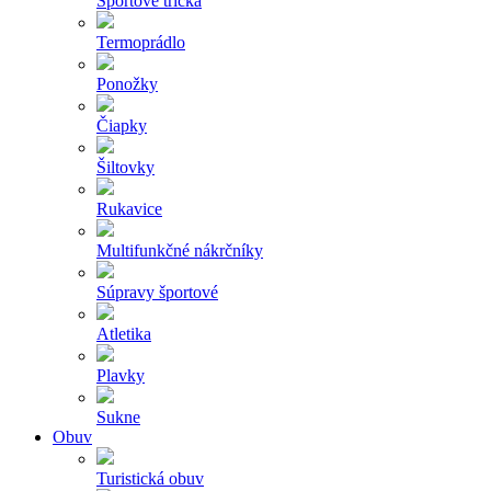
Športové tričká
Termoprádlo
Ponožky
Čiapky
Šiltovky
Rukavice
Multifunkčné nákrčníky
Súpravy športové
Atletika
Plavky
Sukne
Obuv
Turistická obuv