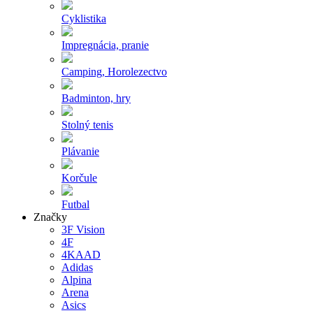
Cyklistika
Impregnácia, pranie
Camping, Horolezectvo
Badminton, hry
Stolný tenis
Plávanie
Korčule
Futbal
Značky
3F Vision
4F
4KAAD
Adidas
Alpina
Arena
Asics