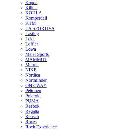
Kappa
Killtec
KOHLA
Komperdell
KTM
LA SPORTIVA
Lasting
Leki
Löffler
Lowa
Maier Sports
MAMMUT
Merrell
NIKE
Nordica
Northfinder
ONE WAY
Peltonen
Polaroid
PUMA
Reebok
Regatta
Reusch
Roces
Rock Experience