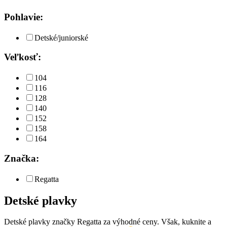
Pohlavie:
Detské/juniorské
Veľkosť:
104
116
128
140
152
158
164
Značka:
Regatta
Detské plavky
Detské plavky značky Regatta za výhodné ceny. Však, kuknite a