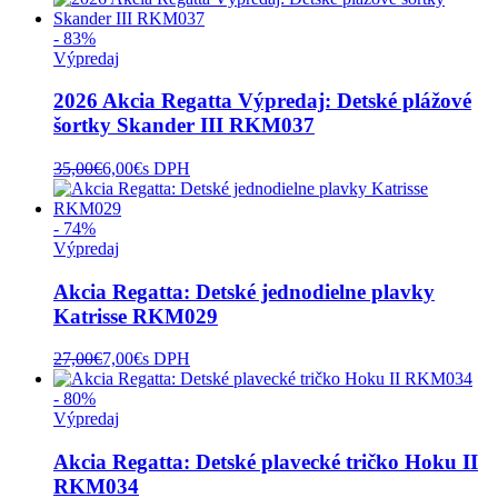
- 83%
Výpredaj
2026 Akcia Regatta Výpredaj: Detské plážové
šortky Skander III RKM037
35,00
€
6,00
€
s DPH
- 74%
Výpredaj
Akcia Regatta: Detské jednodielne plavky
Katrisse RKM029
27,00
€
7,00
€
s DPH
- 80%
Výpredaj
Akcia Regatta: Detské plavecké tričko Hoku II
RKM034