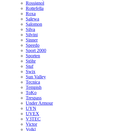
Rossignol
Rottefella
Roxa
Salewa
Salomon
Silva
Silvini
Sinner
Speedo
Sport 2000
Sporten
Stöhr
Stuf
Swix
Sun Valley
Tecnica
Tempish
ToKo
Trespass
Under Armour
UYN
UVEX
V3TEC
Victor
Volkl