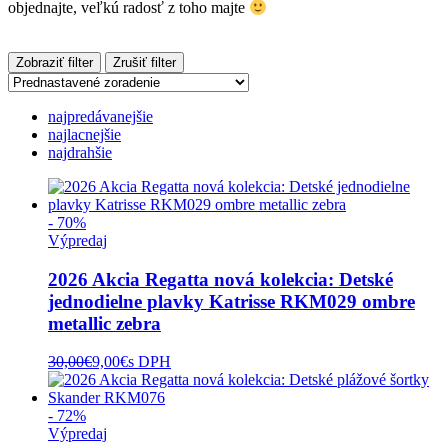
objednajte, veľkú radosť z toho majte
Zobraziť filter
Zrušiť filter
najpredávanejšie
najlacnejšie
najdrahšie
- 70%
Výpredaj
2026 Akcia Regatta nová kolekcia: Detské
jednodielne plavky Katrisse RKM029 ombre
metallic zebra
30,00
€
9,00
€
s DPH
- 72%
Výpredaj