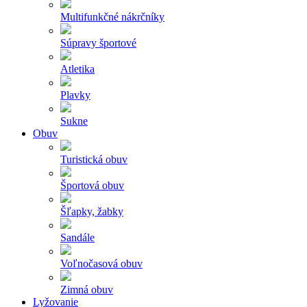
Multifunkčné nákrčníky
Súpravy športové
Atletika
Plavky
Sukne
Obuv
Turistická obuv
Športová obuv
Šľapky, žabky
Sandále
Voľnočasová obuv
Zimná obuv
Lyžovanie