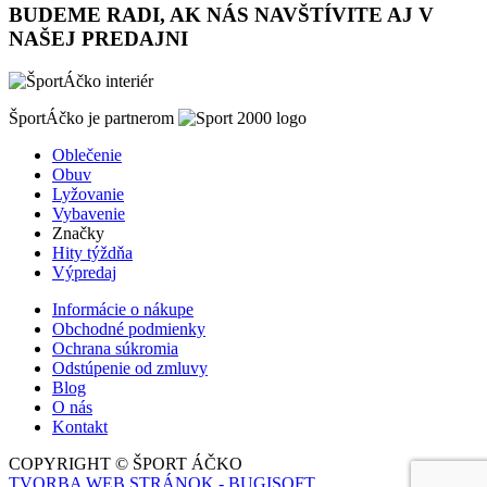
BUDEME RADI, AK NÁS NAVŠTÍVITE AJ V
NAŠEJ PREDAJNI
ŠportÁčko je partnerom
Oblečenie
Obuv
Lyžovanie
Vybavenie
Značky
Hity týždňa
Výpredaj
Informácie o nákupe
Obchodné podmienky
Ochrana súkromia
Odstúpenie od zmluvy
Blog
O nás
Kontakt
COPYRIGHT © ŠPORT ÁČKO
TVORBA WEB STRÁNOK - BUGISOFT