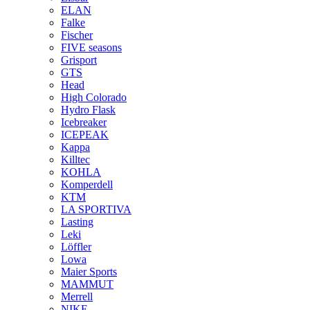
ELAN
Falke
Fischer
FIVE seasons
Grisport
GTS
Head
High Colorado
Hydro Flask
Icebreaker
ICEPEAK
Kappa
Killtec
KOHLA
Komperdell
KTM
LA SPORTIVA
Lasting
Leki
Löffler
Lowa
Maier Sports
MAMMUT
Merrell
NIKE