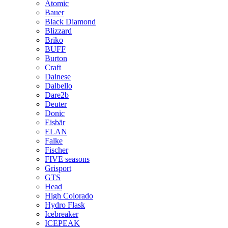
Atomic
Bauer
Black Diamond
Blizzard
Briko
BUFF
Burton
Craft
Dainese
Dalbello
Dare2b
Deuter
Donic
Eisbär
ELAN
Falke
Fischer
FIVE seasons
Grisport
GTS
Head
High Colorado
Hydro Flask
Icebreaker
ICEPEAK