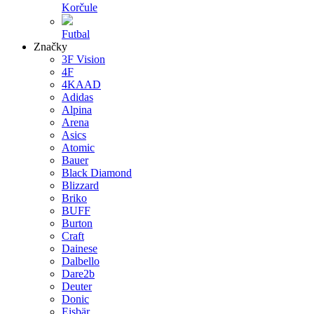
Korčule
Futbal
Značky
3F Vision
4F
4KAAD
Adidas
Alpina
Arena
Asics
Atomic
Bauer
Black Diamond
Blizzard
Briko
BUFF
Burton
Craft
Dainese
Dalbello
Dare2b
Deuter
Donic
Eisbär