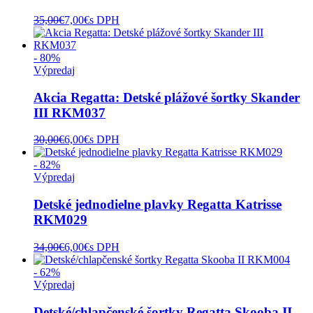
35,00
€
7,00
€
s DPH
- 80%
Výpredaj
Akcia Regatta: Detské plážové šortky Skander
III RKM037
30,00
€
6,00
€
s DPH
- 82%
Výpredaj
Detské jednodielne plavky Regatta Katrisse
RKM029
34,00
€
6,00
€
s DPH
- 62%
Výpredaj
Detské/chlapčenské šortky Regatta Skooba II