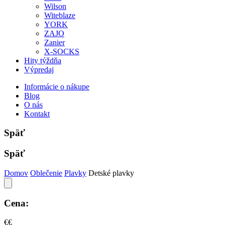
Wilson
Witeblaze
YORK
ZAJO
Zanier
X-SOCKS
Hity týždňa
Výpredaj
Informácie o nákupe
Blog
O nás
Kontakt
Späť
Späť
Domov
Oblečenie
Plavky
Detské plavky
Cena:
€
€