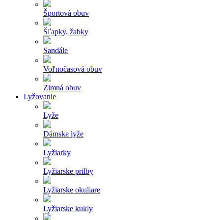
Športová obuv
Šľapky, žabky
Sandále
Voľnočasová obuv
Zimná obuv
Lyžovanie
Lyže
Dámske lyže
Lyžiarky
Lyžiarske prilby
Lyžiarske okuliare
Lyžiarske kukly