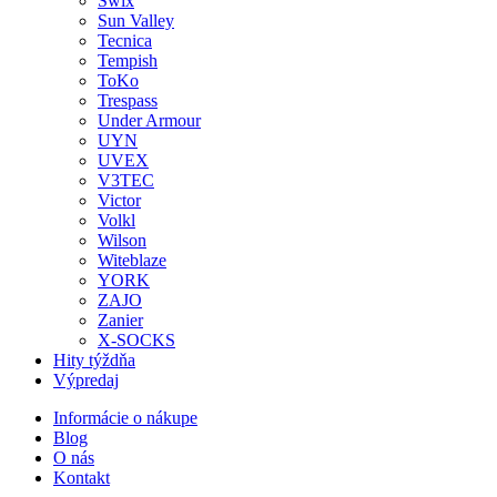
Swix
Sun Valley
Tecnica
Tempish
ToKo
Trespass
Under Armour
UYN
UVEX
V3TEC
Victor
Volkl
Wilson
Witeblaze
YORK
ZAJO
Zanier
X-SOCKS
Hity týždňa
Výpredaj
Informácie o nákupe
Blog
O nás
Kontakt