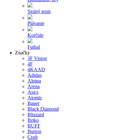
Stolný tenis
Plávanie
Korčule
Futbal
Značky
3F Vision
4F
4KAAD
Adidas
Alpina
Arena
Asics
Atomic
Bauer
Black Diamond
Blizzard
Briko
BUFF
Burton
Craft