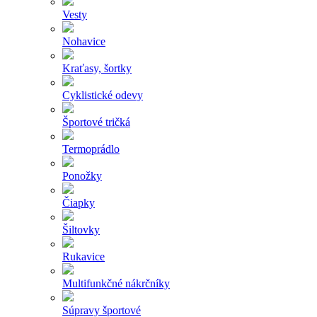
Vesty
Nohavice
Kraťasy, šortky
Cyklistické odevy
Športové tričká
Termoprádlo
Ponožky
Čiapky
Šiltovky
Rukavice
Multifunkčné nákrčníky
Súpravy športové