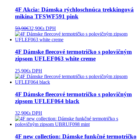
4F Akcia: Dámska rýchloschnúca trekkingová
mikina TFSWF591 pink
59,90
€
32,90
€
s DPH
4F Dámske fleecové termotričko s polovičným
zipsom UFLEF063 white creme
25,90
€
s DPH
4F Dámske fleecové termotričko s polovičným
zipsom UFLEF064 black
32,90
€
s DPH
4F new collection: Dámske funkčné termotričko