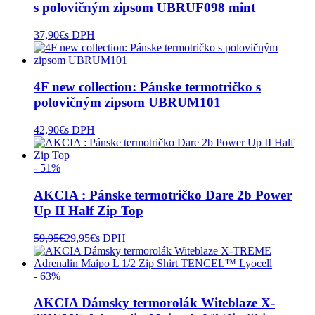
s polovičným zipsom UBRUF098 mint
37,90
€
s DPH
4F new collection: Pánske termotričko s
polovičným zipsom UBRUM101
42,90
€
s DPH
- 51%
AKCIA : Pánske termotričko Dare 2b Power
Up II Half Zip Top
59,95
€
29,95
€
s DPH
- 63%
AKCIA Dámsky termorolák Witeblaze X-