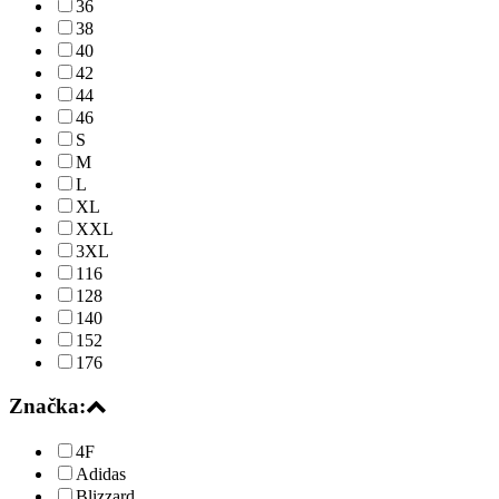
36
38
40
42
44
46
S
M
L
XL
XXL
3XL
116
128
140
152
176
Značka:
4F
Adidas
Blizzard