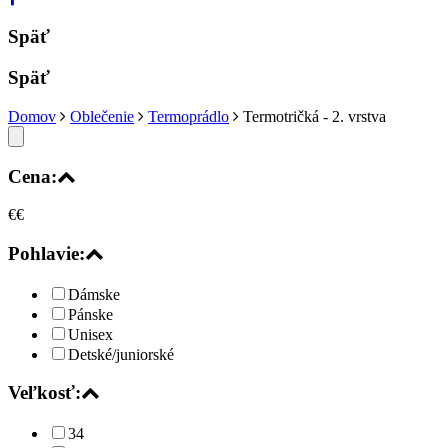
Späť
Späť
Domov
Oblečenie
Termoprádlo
Termotričká - 2. vrstva
Cena:
€
€
Pohlavie:
Dámske
Pánske
Unisex
Detské/juniorské
Veľkosť:
34