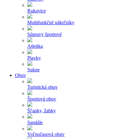
Rukavice
Multifunkčné nákrčníky
Súpravy športové
Atletika
Plavky
Sukne
Obuv
Turistická obuv
Športová obuv
Šľapky, žabky
Sandále
Voľnočasová obuv