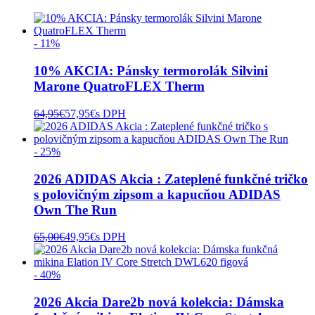
- 11%
10% AKCIA: Pánsky termorolák Silvini
Marone QuatroFLEX Therm
64,95
€
57,95
€
s DPH
- 25%
2026 ADIDAS Akcia : Zateplené funkčné tričko
s polovičným zipsom a kapucňou ADIDAS
Own The Run
65,00
€
49,95
€
s DPH
- 40%
2026 Akcia Dare2b nová kolekcia: Dámska