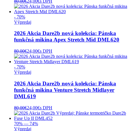
80,00
€
24,00
€
s DPH
- 70%
Výpredaj
2026 Akcia Dare2b nová kolekcia: Pánska
funkčná mikina Apex Stretch Mid DML620
80,00
€
24,00
€
s DPH
- 70%
Výpredaj
2026 Akcia Dare2b nová kolekcia: Pánska
funkčná mikina Venture Stretch Midlayer
DML619
80,00
€
24,00
€
s DPH
70% — 74%
Výpredaj