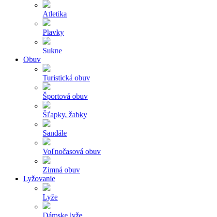
Atletika
Plavky
Sukne
Obuv
Turistická obuv
Športová obuv
Šľapky, žabky
Sandále
Voľnočasová obuv
Zimná obuv
Lyžovanie
Lyže
Dámske lyže