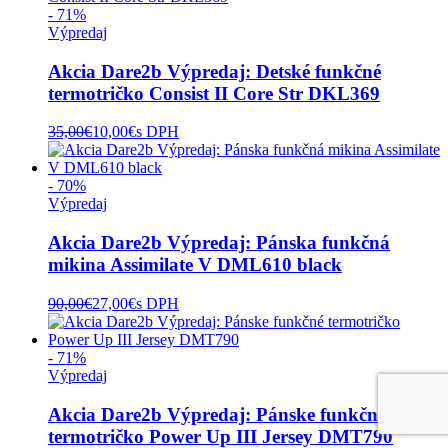
- 71%
Výpredaj
Akcia Dare2b Výpredaj: Detské funkčné
termotričko Consist II Core Str DKL369
35,00
€
10,00
€
s DPH
- 70%
Výpredaj
Akcia Dare2b Výpredaj: Pánska funkčná
mikina Assimilate V DML610 black
90,00
€
27,00
€
s DPH
- 71%
Výpredaj
Akcia Dare2b Výpredaj: Pánske funkčné
termotričko Power Up III Jersey DMT790