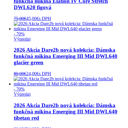
funkčná mikina Elation IV Core Stretch
DWL620 figová
75,00
€
45,00
€
s DPH
- 70%
Výpredaj
2026 Akcia Dare2b nová kolekcia: Dámska
funkčná mikina Emerging III Mid DWL640
glacier green
80,00
€
24,00
€
s DPH
- 70%
Výpredaj
2026 Akcia Dare2b nová kolekcia: Dámska
funkčná mikina Emerging III Mid DWL640
tibetan red