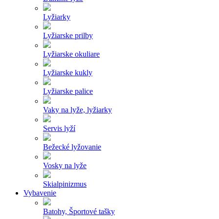
Lyžiarky
Lyžiarske prilby
Lyžiarske okuliare
Lyžiarske kukly
Lyžiarske palice
Vaky na lyže, lyžiarky
Servis lyží
Bežecké lyžovanie
Vosky na lyže
Skialpinizmus
Vybavenie
Batohy, Športové tašky