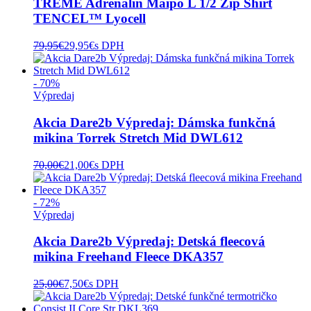
TREME Adrenalin Maipo L 1/2 Zip Shirt
TENCEL™ Lyocell
79,95
€
29,95
€
s DPH
- 70%
Výpredaj
Akcia Dare2b Výpredaj: Dámska funkčná
mikina Torrek Stretch Mid DWL612
70,00
€
21,00
€
s DPH
- 72%
Výpredaj
Akcia Dare2b Výpredaj: Detská fleecová
mikina Freehand Fleece DKA357
25,00
€
7,50
€
s DPH