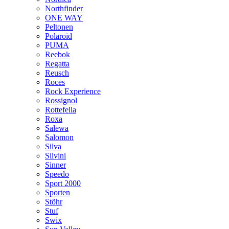
Northfinder
ONE WAY
Peltonen
Polaroid
PUMA
Reebok
Regatta
Reusch
Roces
Rock Experience
Rossignol
Rottefella
Roxa
Salewa
Salomon
Silva
Silvini
Sinner
Speedo
Sport 2000
Sporten
Stöhr
Stuf
Swix