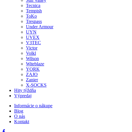
Sun Valley
Tecnica
Tempish
ToKo
Trespass
Under Armour
UYN
UVEX
V3TEC
Victor
Volkl
Wilson
Witeblaze
YORK
ZAJO
Zanier
X-SOCKS
Hity týždňa
Výpredaj
Informácie o nákupe
Blog
O nás
Kontakt