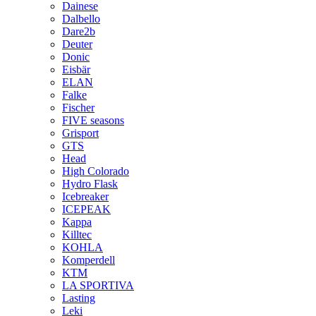
Dainese
Dalbello
Dare2b
Deuter
Donic
Eisbär
ELAN
Falke
Fischer
FIVE seasons
Grisport
GTS
Head
High Colorado
Hydro Flask
Icebreaker
ICEPEAK
Kappa
Killtec
KOHLA
Komperdell
KTM
LA SPORTIVA
Lasting
Leki