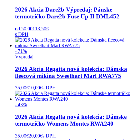
2026 Akcia Dare2b Výpredaj: Pánske
termotričko Dare2b Fuse Up II DML452
od
50,00
€
13,50
€
s DPH
- 71%
Výpredaj
2026 Akcia Regatta nová kolekcia: Dámska
fleecová mikina Sweethart Marl RWA775
35,00
€
10,00
€
s DPH
- 43%
2026 Akcia Regatta nová kolekcia: Dámske
termotričko Womens Montes RWA240
35,00
€
20,00
€
s DPH