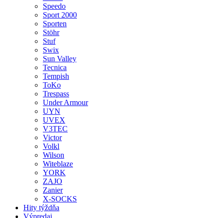
Speedo
Sport 2000
Sporten
Stöhr
Stuf
Swix
Sun Valley
Tecnica
Tempish
ToKo
Trespass
Under Armour
UYN
UVEX
V3TEC
Victor
Volkl
Wilson
Witeblaze
YORK
ZAJO
Zanier
X-SOCKS
Hity týždňa
Výpredaj