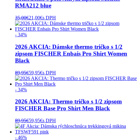
RMA212 blue
35,00
€
21,00
€
s DPH
- 34%
2026 AKCIA: Dámske thermo tričko s 1/2
zipsom FISCHER Enbais Pro Shirt Women
Black
89,95
€
59,95
€
s DPH
- 34%
2026 AKCIA: Thermo tričko s 1/2 zipsom
FISCHER Base Pro Shirt Men Black
89,95
€
59,95
€
s DPH
- 46%