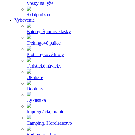
Vosky na lyže
Skialpinizmus
Vybavenie
Batohy, Športové tašky
Trekingové palice
Protišmykové hroty
Turistické návleky
Okuliare
Doplnky
Cyklistika
Impregnácia, pranie
Camping, Horolezectvo
Badminton, hry