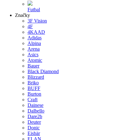
Futbal
Značky
3F Vision
4F
4KAAD
Adidas
Alpina
Arena
Asics
Atomic
Bauer
Black Diamond
Blizzard
Briko
BUFF
Burton
Craft
Dainese
Dalbello
Dare2b
Deuter
Donic
Eisbär
ELAN