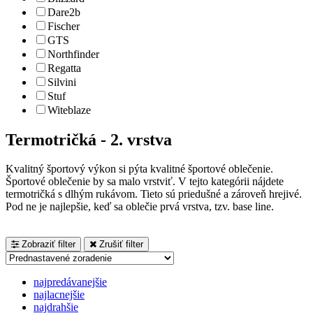
Dare2b
Fischer
GTS
Northfinder
Regatta
Silvini
Stuf
Witeblaze
Termotričká - 2. vrstva
Kvalitný športový výkon si pýta kvalitné športové oblečenie.
Športové oblečenie by sa malo vrstviť. V tejto kategórii nájdete
termotričká s dlhým rukávom. Tieto sú priedušné a zároveň hrejivé.
Pod ne je najlepšie, keď sa oblečie prvá vrstva, tzv. base line.
Zobraziť filter
Zrušiť filter
najpredávanejšie
najlacnejšie
najdrahšie