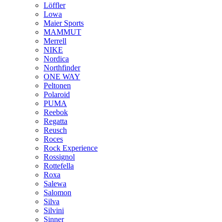
Löffler
Lowa
Maier Sports
MAMMUT
Merrell
NIKE
Nordica
Northfinder
ONE WAY
Peltonen
Polaroid
PUMA
Reebok
Regatta
Reusch
Roces
Rock Experience
Rossignol
Rottefella
Roxa
Salewa
Salomon
Silva
Silvini
Sinner