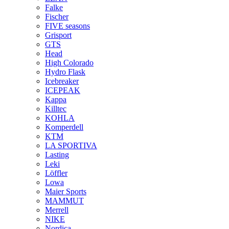
Falke
Fischer
FIVE seasons
Grisport
GTS
Head
High Colorado
Hydro Flask
Icebreaker
ICEPEAK
Kappa
Killtec
KOHLA
Komperdell
KTM
LA SPORTIVA
Lasting
Leki
Löffler
Lowa
Maier Sports
MAMMUT
Merrell
NIKE
Nordica