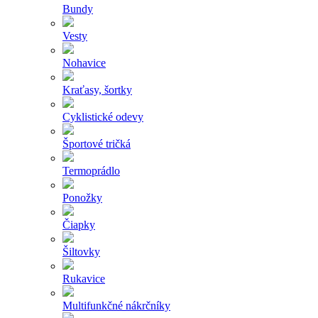
Bundy
Vesty
Nohavice
Kraťasy, šortky
Cyklistické odevy
Športové tričká
Termoprádlo
Ponožky
Čiapky
Šiltovky
Rukavice
Multifunkčné nákrčníky