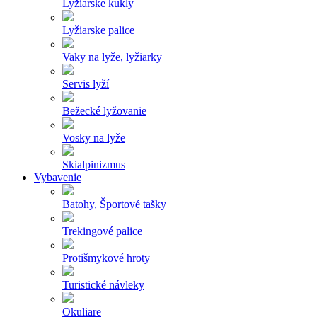
Lyžiarske kukly
Lyžiarske palice
Vaky na lyže, lyžiarky
Servis lyží
Bežecké lyžovanie
Vosky na lyže
Skialpinizmus
Vybavenie
Batohy, Športové tašky
Trekingové palice
Protišmykové hroty
Turistické návleky
Okuliare