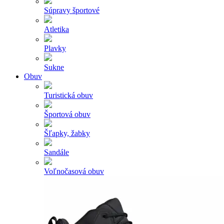
Súpravy športové
Atletika
Plavky
Sukne
Obuv
Turistická obuv
Športová obuv
Šľapky, žabky
Sandále
Voľnočasová obuv