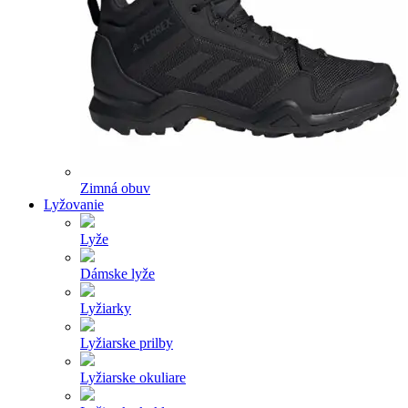
Zimná obuv
Lyžovanie
Lyže
Dámske lyže
Lyžiarky
Lyžiarske prilby
Lyžiarske okuliare