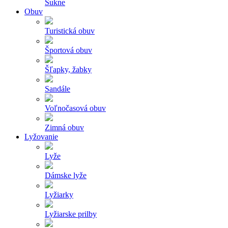
Sukne
Obuv
Turistická obuv
Športová obuv
Šľapky, žabky
Sandále
Voľnočasová obuv
Zimná obuv
Lyžovanie
Lyže
Dámske lyže
Lyžiarky
Lyžiarske prilby