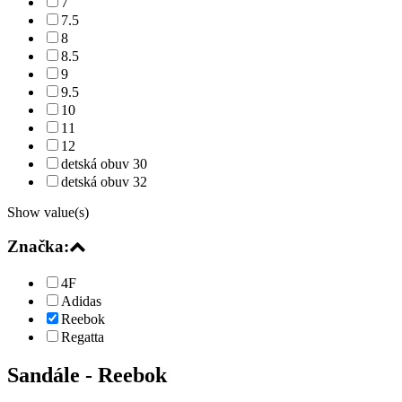
7
7.5
8
8.5
9
9.5
10
11
12
detská obuv 30
detská obuv 32
Show value(s)
Značka:
4F
Adidas
Reebok
Regatta
Sandále
- Reebok