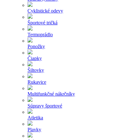
Cyklistické odevy
Športové tričká
Termoprádlo
Ponožky
Čiapky
Šiltovky
Rukavice
Multifunkčné nákrčníky
Súpravy športové
Atletika
Plavky