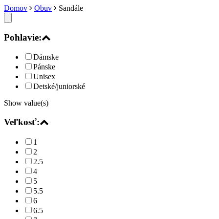
Domov
Obuv
Sandále
Pohlavie:
Dámske
Pánske
Unisex
Detské/juniorské
Show value(s)
Veľkosť:
1
2
2.5
4
5
5.5
6
6.5