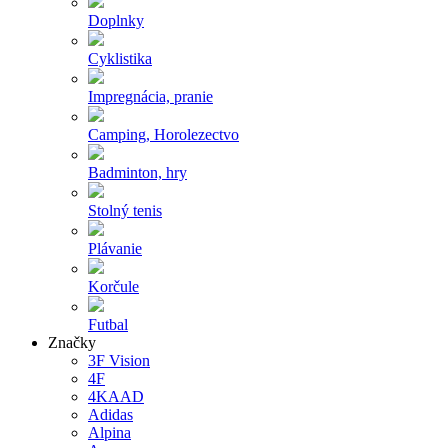
Doplnky
Cyklistika
Impregnácia, pranie
Camping, Horolezectvo
Badminton, hry
Stolný tenis
Plávanie
Korčule
Futbal
Značky
3F Vision
4F
4KAAD
Adidas
Alpina