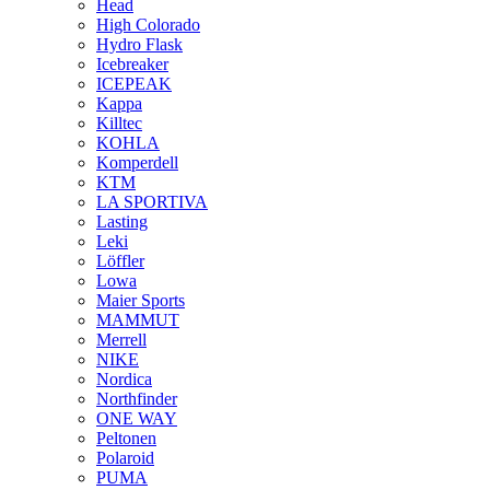
Head
High Colorado
Hydro Flask
Icebreaker
ICEPEAK
Kappa
Killtec
KOHLA
Komperdell
KTM
LA SPORTIVA
Lasting
Leki
Löffler
Lowa
Maier Sports
MAMMUT
Merrell
NIKE
Nordica
Northfinder
ONE WAY
Peltonen
Polaroid
PUMA