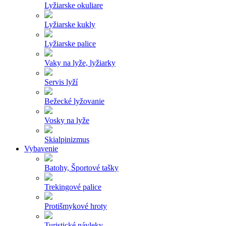
Lyžiarske okuliare
Lyžiarske kukly
Lyžiarske palice
Vaky na lyže, lyžiarky
Servis lyží
Bežecké lyžovanie
Vosky na lyže
Skialpinizmus
Vybavenie
Batohy, Športové tašky
Trekingové palice
Protišmykové hroty
Turistické návleky