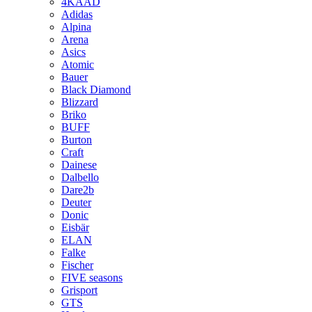
4KAAD
Adidas
Alpina
Arena
Asics
Atomic
Bauer
Black Diamond
Blizzard
Briko
BUFF
Burton
Craft
Dainese
Dalbello
Dare2b
Deuter
Donic
Eisbär
ELAN
Falke
Fischer
FIVE seasons
Grisport
GTS