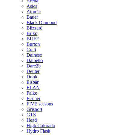
Arena
Asics
Atomic
Bauer
Black Diamond
Blizzard
Briko
BUFF
Burton
Craft
Dainese
Dalbello
Dare2b
Deuter
Donic
Eisbär
ELAN
Falke
Fischer
FIVE seasons
Grisport
GTS
Head
High Colorado
Hydro Flask