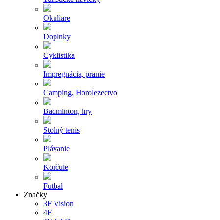
Okuliare
Doplnky
Cyklistika
Impregnácia, pranie
Camping, Horolezectvo
Badminton, hry
Stolný tenis
Plávanie
Korčule
Futbal
Značky
3F Vision
4F