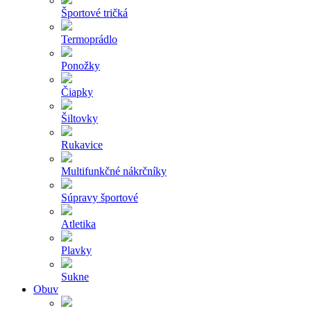
Športové tričká
Termoprádlo
Ponožky
Čiapky
Šiltovky
Rukavice
Multifunkčné nákrčníky
Súpravy športové
Atletika
Plavky
Sukne
Obuv