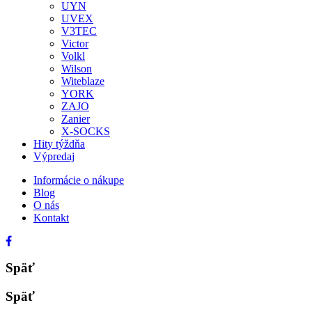
UYN
UVEX
V3TEC
Victor
Volkl
Wilson
Witeblaze
YORK
ZAJO
Zanier
X-SOCKS
Hity týždňa
Výpredaj
Informácie o nákupe
Blog
O nás
Kontakt
Späť
Späť