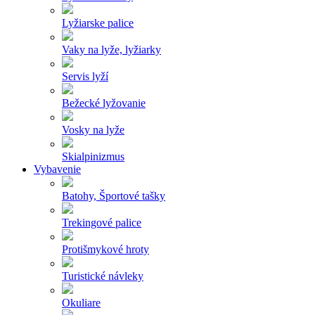
Lyžiarske palice
Vaky na lyže, lyžiarky
Servis lyží
Bežecké lyžovanie
Vosky na lyže
Skialpinizmus
Vybavenie
Batohy, Športové tašky
Trekingové palice
Protišmykové hroty
Turistické návleky
Okuliare