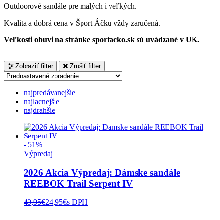
Outdoorové sandále pre malých i veľkých.
Kvalita a dobrá cena v Šport Áčku vždy zaručená.
Veľkosti obuvi na stránke sportacko.sk sú uvádzané v UK.
Zobraziť filter
Zrušiť filter
najpredávanejšie
najlacnejšie
najdrahšie
- 51%
Výpredaj
2026 Akcia Výpredaj: Dámske sandále
REEBOK Trail Serpent IV
49,95
€
24,95
€
s DPH