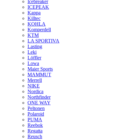
Icebreaker
ICEPEAK
Kappa
Killtec
KOHLA
Komperdell
KTM
LA SPORTIVA
Lasting
Leki
Löffler
Lowa
Maier Sports
MAMMUT
Merrell
NIKE
Nordica
Northfinder
ONE WAY
Peltonen
Polaroid
PUMA
Reebok
Regatta
Reusch