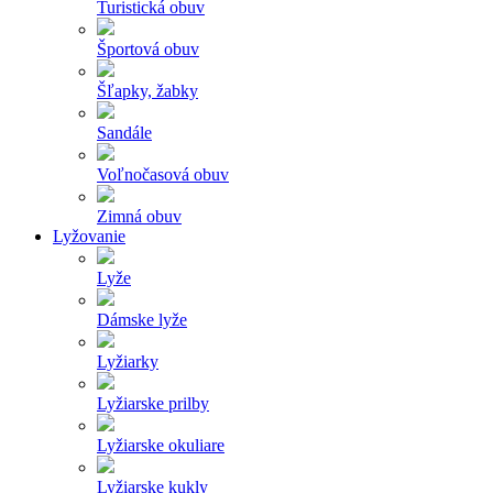
Turistická obuv
Športová obuv
Šľapky, žabky
Sandále
Voľnočasová obuv
Zimná obuv
Lyžovanie
Lyže
Dámske lyže
Lyžiarky
Lyžiarske prilby
Lyžiarske okuliare
Lyžiarske kukly