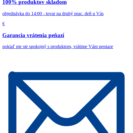
100% produktov skladom
objednávka do 14:00 - tovar na druhý prac. deň u Vás
€
Garancia vrátenia peňazí
pokiaľ nie ste spokojný s produktom, vrátime Vám peniaze