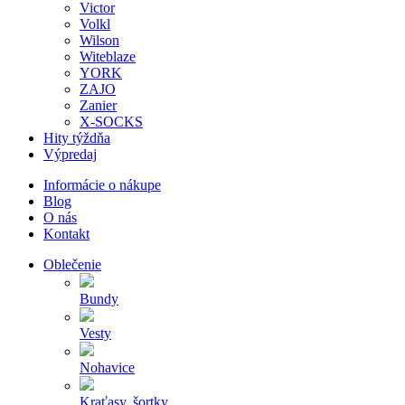
Victor
Volkl
Wilson
Witeblaze
YORK
ZAJO
Zanier
X-SOCKS
Hity týždňa
Výpredaj
Informácie o nákupe
Blog
O nás
Kontakt
Oblečenie
Bundy
Vesty
Nohavice
Kraťasy, šortky