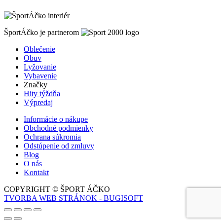
ŠportÁčko je partnerom
Oblečenie
Obuv
Lyžovanie
Vybavenie
Značky
Hity týždňa
Výpredaj
Informácie o nákupe
Obchodné podmienky
Ochrana súkromia
Odstúpenie od zmluvy
Blog
O nás
Kontakt
COPYRIGHT © ŠPORT ÁČKO
TVORBA WEB STRÁNOK - BUGISOFT