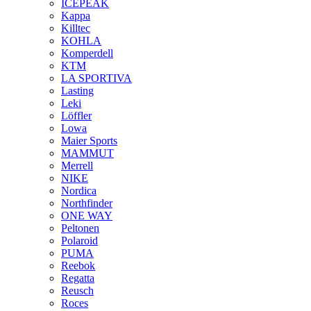
ICEPEAK
Kappa
Killtec
KOHLA
Komperdell
KTM
LA SPORTIVA
Lasting
Leki
Löffler
Lowa
Maier Sports
MAMMUT
Merrell
NIKE
Nordica
Northfinder
ONE WAY
Peltonen
Polaroid
PUMA
Reebok
Regatta
Reusch
Roces