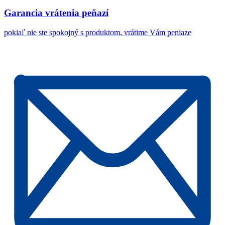
Garancia vrátenia peňazí
pokiaľ nie ste spokojný s produktom, vrátime Vám peniaze