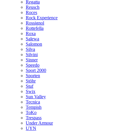
Regatta
Reusch
Roces
Rock Experience
Rossignol
Rottefella
Roxa
Salewa
Salomon
Silva
Silvini
Sinner
Speedo
Sport 2000
Sporten
Stöhr
Stuf
Swix
Sun Valley
Tecnica
Tempish
ToKo
Trespass
Under Armour
UYN