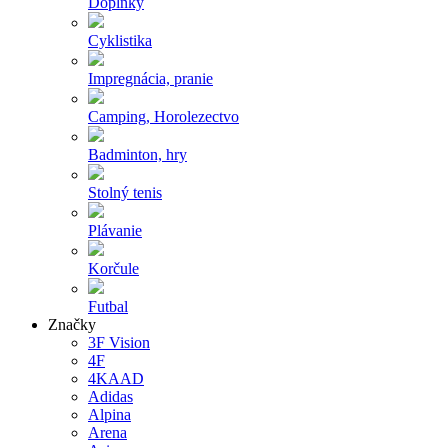
Doplnky
Cyklistika
Impregnácia, pranie
Camping, Horolezectvo
Badminton, hry
Stolný tenis
Plávanie
Korčule
Futbal
Značky
3F Vision
4F
4KAAD
Adidas
Alpina
Arena