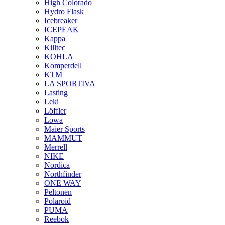
High Colorado
Hydro Flask
Icebreaker
ICEPEAK
Kappa
Killtec
KOHLA
Komperdell
KTM
LA SPORTIVA
Lasting
Leki
Löffler
Lowa
Maier Sports
MAMMUT
Merrell
NIKE
Nordica
Northfinder
ONE WAY
Peltonen
Polaroid
PUMA
Reebok