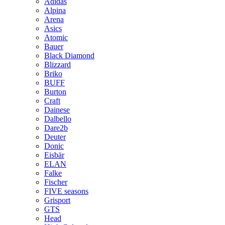
Adidas
Alpina
Arena
Asics
Atomic
Bauer
Black Diamond
Blizzard
Briko
BUFF
Burton
Craft
Dainese
Dalbello
Dare2b
Deuter
Donic
Eisbär
ELAN
Falke
Fischer
FIVE seasons
Grisport
GTS
Head