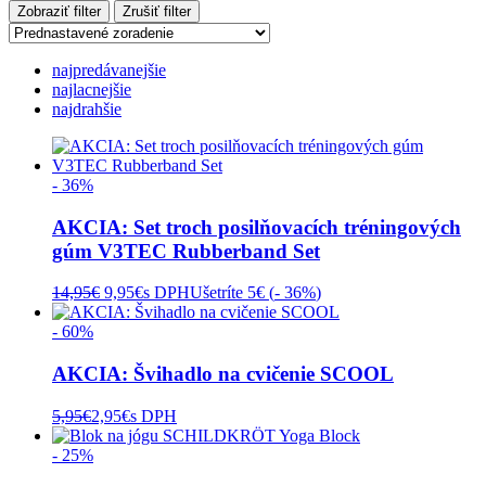
Zobraziť filter
Zrušiť filter
najpredávanejšie
najlacnejšie
najdrahšie
- 36%
AKCIA: Set troch posilňovacích tréningových
gúm V3TEC Rubberband Set
Pôvodná
Aktuálna
14,95
€
9,95
€
s DPH
Ušetríte 5€ (
- 36%
)
cena
cena
bola:
je:
- 60%
14,95€.
9,95€.
AKCIA: Švihadlo na cvičenie SCOOL
5,95
€
2,95
€
s DPH
- 25%