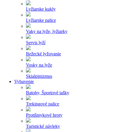
Lyžiarske kukly
Lyžiarske palice
Vaky na lyže, lyžiarky
Servis lyží
Bežecké lyžovanie
Vosky na lyže
Skialpinizmus
Vybavenie
Batohy, Športové tašky
Trekingové palice
Protišmykové hroty
Turistické návleky