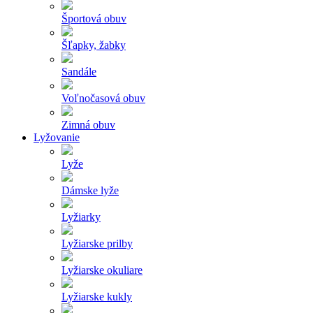
Športová obuv
Šľapky, žabky
Sandále
Voľnočasová obuv
Zimná obuv
Lyžovanie
Lyže
Dámske lyže
Lyžiarky
Lyžiarske prilby
Lyžiarske okuliare
Lyžiarske kukly