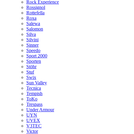
Rock Experience
Rossignol
Rottefella
Roxa
Salewa
Salomon
Silva
Silvini
Sinner
Speedo
Sport 2000
Sporten
Stöhr
Stuf
Swix
Sun Valley
Tecnica
Tempish
ToKo
Trespass
Under Armour
UYN
UVEX
V3TEC
Victor