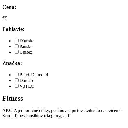
Cena:
€
€
Pohlavie:
Dámske
Pánske
Unisex
Značka:
Black Diamond
Dare2b
V3TEC
Fitness
AKCIA jednoručné činky, posilňovač prstov, švihadlo na cvičenie
Scool, fitness posilňovacia guma, atď.