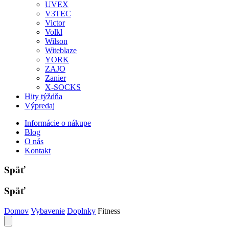
UVEX
V3TEC
Victor
Volkl
Wilson
Witeblaze
YORK
ZAJO
Zanier
X-SOCKS
Hity týždňa
Výpredaj
Informácie o nákupe
Blog
O nás
Kontakt
Späť
Späť
Domov
Vybavenie
Doplnky
Fitness