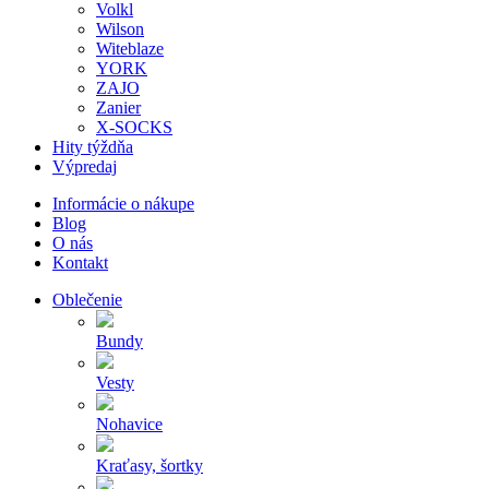
Volkl
Wilson
Witeblaze
YORK
ZAJO
Zanier
X-SOCKS
Hity týždňa
Výpredaj
Informácie o nákupe
Blog
O nás
Kontakt
Oblečenie
Bundy
Vesty
Nohavice
Kraťasy, šortky