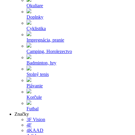
Okuliare
Doplnky
Cyklistika
Impregnácia, pranie
Camping, Horolezectvo
Badminton, hry
Stolný tenis
Plávanie
Korčule
Futbal
Značky
3F Vision
4F
4KAAD