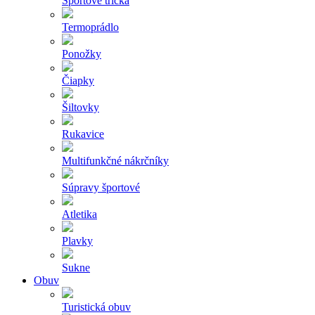
Športové tričká
Termoprádlo
Ponožky
Čiapky
Šiltovky
Rukavice
Multifunkčné nákrčníky
Súpravy športové
Atletika
Plavky
Sukne
Obuv
Turistická obuv