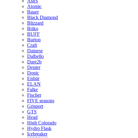
Asics
Atomic
Bauer
Black Diamond
Blizzard
Briko
BUFF
Burton
Craft
Dainese
Dalbello
Dare2b
Deuter
Donic
Eisbär
ELAN
Falke
Fischer
FIVE seasons
Grisport
GTS
Head
High Colorado
Hydro Flask
Icebreaker