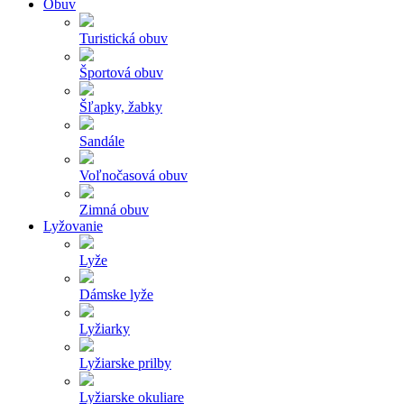
Obuv
Turistická obuv
Športová obuv
Šľapky, žabky
Sandále
Voľnočasová obuv
Zimná obuv
Lyžovanie
Lyže
Dámske lyže
Lyžiarky
Lyžiarske prilby
Lyžiarske okuliare