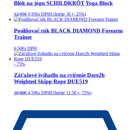
Blok na jógu SCHILDKRÖT Yoga Block
Pôvodná
Aktuálna
12,95
€
9,95
€
s DPH
Ušetríte 3€ (
- 25%
)
cena
cena
bola:
je:
12,95€.
9,95€.
Posilňovač rúk BLACK DIAMOND Forearm
Trainer
6,50
€
s DPH
- 75%
Záťažové švihadlo na cvičenie Dare2b
Weighted Skipp Rope DUE519
Pôvodná
Aktuálna
16,00
€
4,50
€
s DPH
Ušetríte 11.5€ (
- 75%
)
cena
cena
bola:
je:
16,00€.
4,50€.