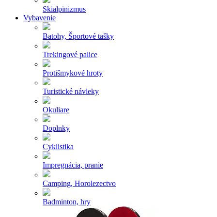
Skialpinizmus
Vybavenie
Batohy, Športové tašky
Trekingové palice
Protišmykové hroty
Turistické návleky
Okuliare
Doplnky
Cyklistika
Impregnácia, pranie
Camping, Horolezectvo
Badminton, hry