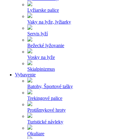
Lyžiarske palice
Vaky na lyže, lyžiarky
Servis lyží
Bežecké lyžovanie
Vosky na lyže
Skialpinizmus
Vybavenie
Batohy, Športové tašky
Trekingové palice
Protišmykové hroty
Turistické návleky
Okuliare