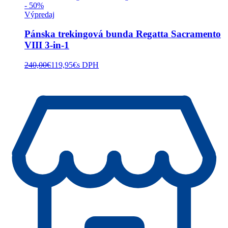
- 50%
Výpredaj
Pánska trekingová bunda Regatta Sacramento
VIII 3-in-1
240,00
€
119,95
€
s DPH