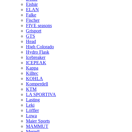
Eisbär
ELAN
Falke
Fischer
FIVE seasons
Grisport
GTS
Head
High Colorado
Hydro Flask
Icebreaker
ICEPEAK
Kappa
Killtec
KOHLA
Komperdell
KTM
LA SPORTIVA
Lasting
Leki
Löffler
Lowa
Maier Sports
MAMMUT
Merrell