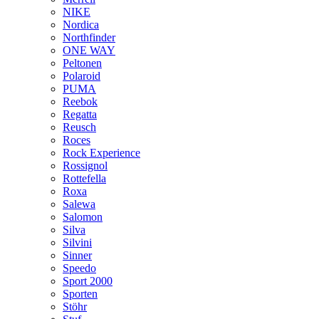
NIKE
Nordica
Northfinder
ONE WAY
Peltonen
Polaroid
PUMA
Reebok
Regatta
Reusch
Roces
Rock Experience
Rossignol
Rottefella
Roxa
Salewa
Salomon
Silva
Silvini
Sinner
Speedo
Sport 2000
Sporten
Stöhr