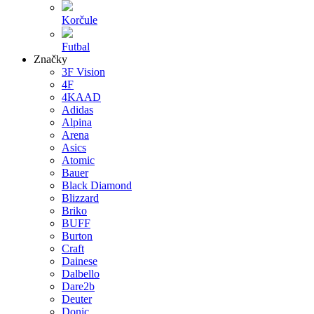
Korčule
Futbal
Značky
3F Vision
4F
4KAAD
Adidas
Alpina
Arena
Asics
Atomic
Bauer
Black Diamond
Blizzard
Briko
BUFF
Burton
Craft
Dainese
Dalbello
Dare2b
Deuter
Donic