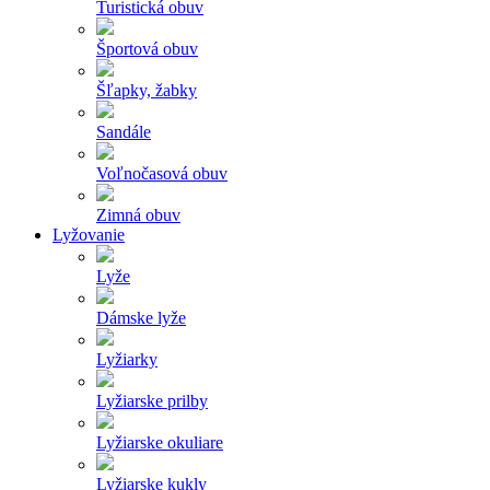
Turistická obuv
Športová obuv
Šľapky, žabky
Sandále
Voľnočasová obuv
Zimná obuv
Lyžovanie
Lyže
Dámske lyže
Lyžiarky
Lyžiarske prilby
Lyžiarske okuliare
Lyžiarske kukly