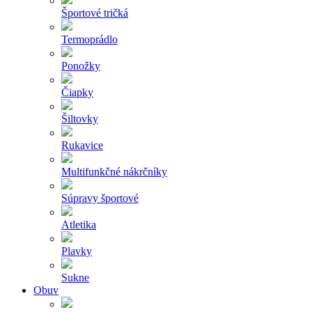
Športové tričká
Termoprádlo
Ponožky
Čiapky
Šiltovky
Rukavice
Multifunkčné nákrčníky
Súpravy športové
Atletika
Plavky
Sukne
Obuv