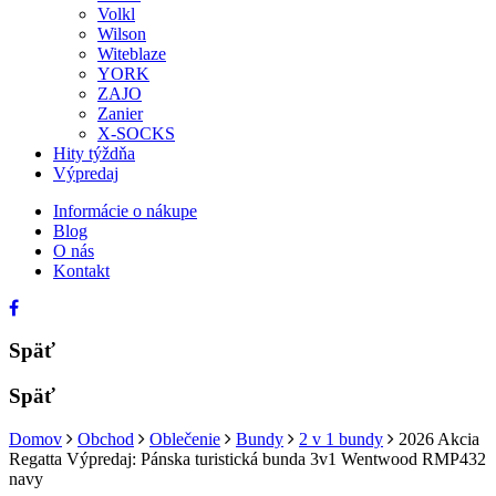
Volkl
Wilson
Witeblaze
YORK
ZAJO
Zanier
X-SOCKS
Hity týždňa
Výpredaj
Informácie o nákupe
Blog
O nás
Kontakt
Späť
Späť
Domov
Obchod
Oblečenie
Bundy
2 v 1 bundy
2026 Akcia
Regatta Výpredaj: Pánska turistická bunda 3v1 Wentwood RMP432
navy