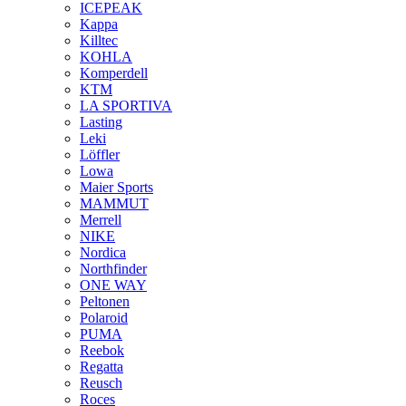
ICEPEAK
Kappa
Killtec
KOHLA
Komperdell
KTM
LA SPORTIVA
Lasting
Leki
Löffler
Lowa
Maier Sports
MAMMUT
Merrell
NIKE
Nordica
Northfinder
ONE WAY
Peltonen
Polaroid
PUMA
Reebok
Regatta
Reusch
Roces