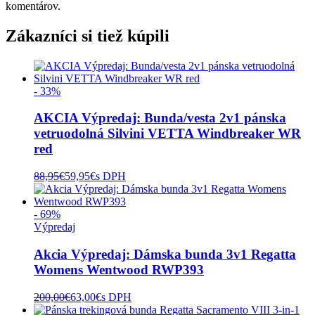
komentárov.
Zákazníci si tiež kúpili
- 33%
AKCIA Výpredaj: Bunda/vesta 2v1 pánska
vetruodolná Silvini VETTA Windbreaker WR
red
88,95
€
59,95
€
s DPH
- 69%
Výpredaj
Akcia Výpredaj: Dámska bunda 3v1 Regatta
Womens Wentwood RWP393
200,00
€
63,00
€
s DPH