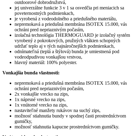
outdoorové dobrodružstvá,
jej univerzálne funkcie 3 v 1 sa osvedčia pri meniacich sa
poveternostných podmienkach,
je vyrobená z vodeodolného a priedušného materiálu,
nepremokavá a priedušná membrána ISOTEX 15.000, vás
ochráni pred nepriaznivým počasím,
izolačná technológia THERMOGUARD je izolačný systém
vyrobený z pokrokových, pružných vlákien schopných
udržať teplo aj v tých najnáročnejších podmienkach,
odnímateľná (teplá a štýlová) bunda je umiestnená pod
vodeodpudivou vonkajšou vrstvou,
hlavný materiál: 100% polyester.
Vonkajšia bunda vlastnosti:
nepremokavá a priedušná membrána ISOTEX 15.000, vás
ochráni pred nepriaznivým počasím,
2x vonkajšie vrecko na zips,
1x náprsné vrecko na zips,
1x vnútorné vrecko na zips,
nastaviteľné manžety rukávov na suchý zips,
možnosť stiahnutia bundy v spodnej časti prostredníctvom
gumičky,
možnosť stiahnutia kapucne prostredníctvom gumičky.