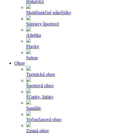
Rukavice
Multifunkčné nákrčníky
Súpravy športové
Atletika
Plavky
Sukne
Obuv
Turistická obuv
Športová obuv
Šľapky, žabky
Sandále
Voľnočasová obuv
Zimná obuv