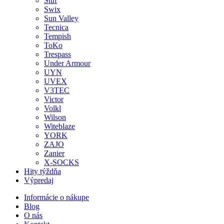
Stuf
Swix
Sun Valley
Tecnica
Tempish
ToKo
Trespass
Under Armour
UYN
UVEX
V3TEC
Victor
Volkl
Wilson
Witeblaze
YORK
ZAJO
Zanier
X-SOCKS
Hity týždňa
Výpredaj
Informácie o nákupe
Blog
O nás