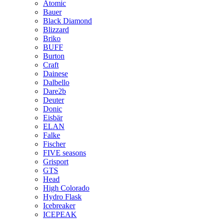
Atomic
Bauer
Black Diamond
Blizzard
Briko
BUFF
Burton
Craft
Dainese
Dalbello
Dare2b
Deuter
Donic
Eisbär
ELAN
Falke
Fischer
FIVE seasons
Grisport
GTS
Head
High Colorado
Hydro Flask
Icebreaker
ICEPEAK