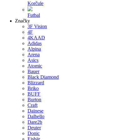
Korčule
Futbal
Značky
3F Vision
4F
4KAAD
Adidas
Alpina
Arena
Asics
Atomic
Bauer
Black Diamond
Blizzard
Briko
BUFF
Burton
Craft
Dainese
Dalbello
Dare2b
Deuter
Donic
Eisbär