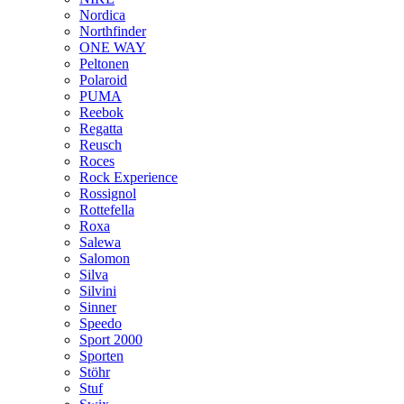
Nordica
Northfinder
ONE WAY
Peltonen
Polaroid
PUMA
Reebok
Regatta
Reusch
Roces
Rock Experience
Rossignol
Rottefella
Roxa
Salewa
Salomon
Silva
Silvini
Sinner
Speedo
Sport 2000
Sporten
Stöhr
Stuf