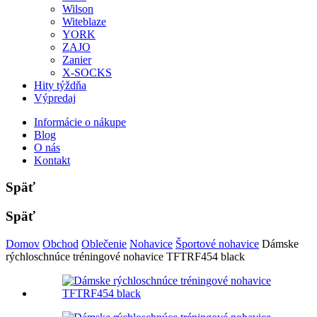
Wilson
Witeblaze
YORK
ZAJO
Zanier
X-SOCKS
Hity týždňa
Výpredaj
Informácie o nákupe
Blog
O nás
Kontakt
Späť
Späť
Domov
Obchod
Oblečenie
Nohavice
Športové nohavice
Dámske
rýchloschnúce tréningové nohavice TFTRF454 black