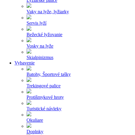
Lyžiarske palice
Vaky na lyže, lyžiarky
Servis lyží
Bežecké lyžovanie
Vosky na lyže
Skialpinizmus
Vybavenie
Batohy, Športové tašky
Trekingové palice
Protišmykové hroty
Turistické návleky
Okuliare
Doplnky