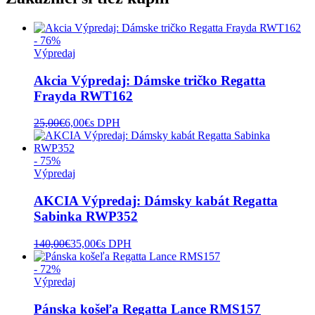
- 76%
Výpredaj
Akcia Výpredaj: Dámske tričko Regatta
Frayda RWT162
25,00
€
6,00
€
s DPH
- 75%
Výpredaj
AKCIA Výpredaj: Dámsky kabát Regatta
Sabinka RWP352
140,00
€
35,00
€
s DPH
- 72%
Výpredaj
Pánska košeľa Regatta Lance RMS157