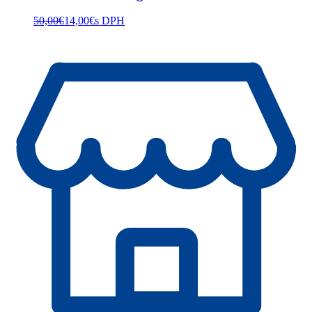
50,00
€
14,00
€
s DPH