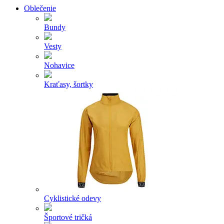
Oblečenie
Bundy
Vesty
Nohavice
Kraťasy, šortky
Cyklistické odevy
Športové tričká