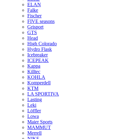
ELAN
Falke
Fischer
FIVE seasons
Grisport
GTS
Head
High Colorado
Hydro Flask
Icebreaker
ICEPEAK
Kappa
Killtec
KOHLA
Komperdell
KTM
LA SPORTIVA
Lasting
Leki
Löffler
Lowa
Maier Sports
MAMMUT
Merrell
NIKE