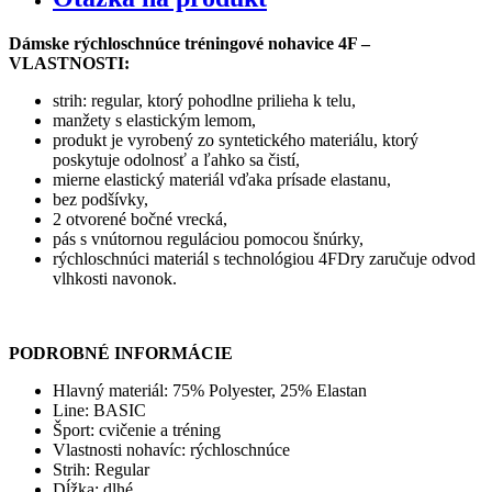
Dámske rýchloschnúce tréningové nohavice 4F –
VLASTNOSTI:
strih: regular, ktorý pohodlne prilieha k telu,
manžety s elastickým lemom,
produkt je vyrobený zo syntetického materiálu, ktorý
poskytuje odolnosť a ľahko sa čistí,
mierne elastický materiál vďaka prísade elastanu,
bez podšívky,
2 otvorené bočné vrecká,
pás s vnútornou reguláciou pomocou šnúrky,
rýchloschnúci materiál s technológiou 4FDry zaručuje odvod
vlhkosti navonok.
PODROBNÉ INFORMÁCIE
Hlavný materiál: 75% Polyester, 25% Elastan
Line:
BASIC
Šport:
cvičenie a tréning
Vlastnosti nohavíc:
rýchloschnúce
Strih:
Regular
Dĺžka:
dlhé