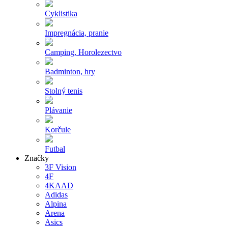
Cyklistika
Impregnácia, pranie
Camping, Horolezectvo
Badminton, hry
Stolný tenis
Plávanie
Korčule
Futbal
Značky
3F Vision
4F
4KAAD
Adidas
Alpina
Arena
Asics