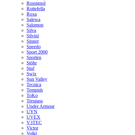
Rossignol
Rottefella
Roxa
Salewa
Salomon
Silva
Silvini
Sinner
Speedo
Sport 2000
Sporten
Stöhr
Stuf
Swix
Sun Valley
Tecnica
Tempish
ToKo
Trespass
Under Armour
UYN
UVEX
V3TEC
Victor
Volkl