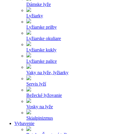
Dámske lyže
Lyžiarky
Lyžiarske prilby
Lyžiarske okuliare
Lyžiarske kukly
Lyžiarske palice
Vaky na lyže, lyžiarky
Servis lyží
Bežecké lyžovanie
Vosky na lyže
Skialpinizmus
Vybavenie