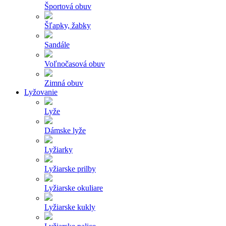
Športová obuv
Šľapky, žabky
Sandále
Voľnočasová obuv
Zimná obuv
Lyžovanie
Lyže
Dámske lyže
Lyžiarky
Lyžiarske prilby
Lyžiarske okuliare
Lyžiarske kukly