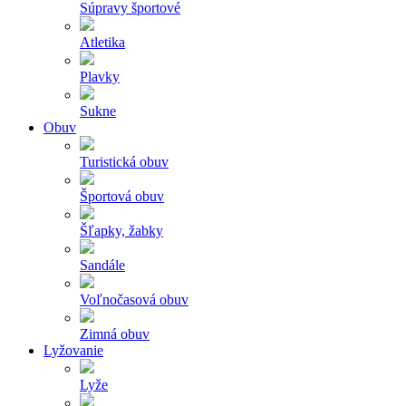
Súpravy športové
Atletika
Plavky
Sukne
Obuv
Turistická obuv
Športová obuv
Šľapky, žabky
Sandále
Voľnočasová obuv
Zimná obuv
Lyžovanie
Lyže