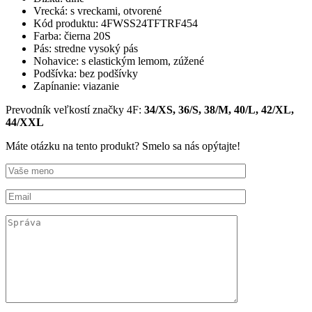
Vrecká:
s vreckami, otvorené
Kód produktu:
4FWSS24TFTRF454
Farba: čierna 20S
Pás:
stredne vysoký pás
Nohavice:
s elastickým lemom, zúžené
Podšívka:
bez podšívky
Zapínanie:
viazanie
Prevodník veľkostí značky 4F
:
34/XS,
36/S, 38/M, 40/L, 42/XL,
44/XXL
Máte otázku na tento produkt? Smelo sa nás opýtajte!