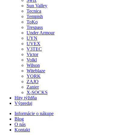
Swix
Sun Valley
Tecnica
Tempish
ToKo
Trespass
Under Armour
UYN
UVEX
V3TEC
Victor
Volkl
Wilson
Witeblaze
YORK
ZAJO
Zanier
X-SOCKS
Hity týždňa
Výpredaj
Informácie o nákupe
Blog
O nás
Kontakt