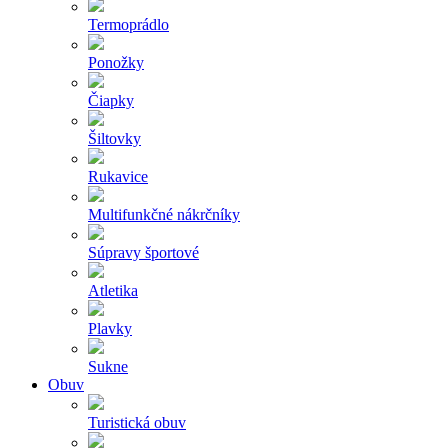
Termoprádlo
Ponožky
Čiapky
Šiltovky
Rukavice
Multifunkčné nákrčníky
Súpravy športové
Atletika
Plavky
Sukne
Obuv
Turistická obuv