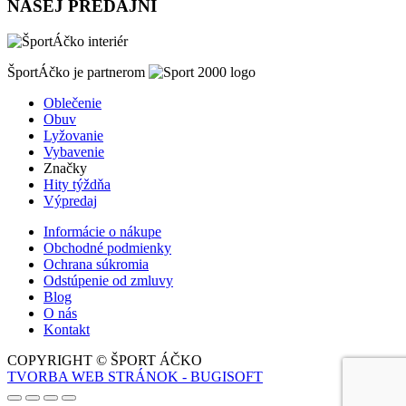
NAŠEJ PREDAJNI
ŠportÁčko je partnerom
Oblečenie
Obuv
Lyžovanie
Vybavenie
Značky
Hity týždňa
Výpredaj
Informácie o nákupe
Obchodné podmienky
Ochrana súkromia
Odstúpenie od zmluvy
Blog
O nás
Kontakt
COPYRIGHT © ŠPORT ÁČKO
TVORBA WEB STRÁNOK - BUGISOFT