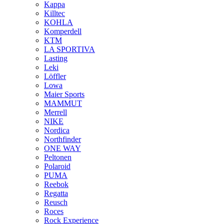
Kappa
Killtec
KOHLA
Komperdell
KTM
LA SPORTIVA
Lasting
Leki
Löffler
Lowa
Maier Sports
MAMMUT
Merrell
NIKE
Nordica
Northfinder
ONE WAY
Peltonen
Polaroid
PUMA
Reebok
Regatta
Reusch
Roces
Rock Experience