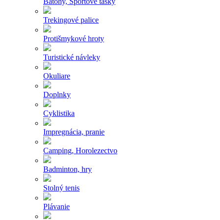
Batohy, Športové tašky
Trekingové palice
Protišmykové hroty
Turistické návleky
Okuliare
Doplnky
Cyklistika
Impregnácia, pranie
Camping, Horolezectvo
Badminton, hry
Stolný tenis
Plávanie