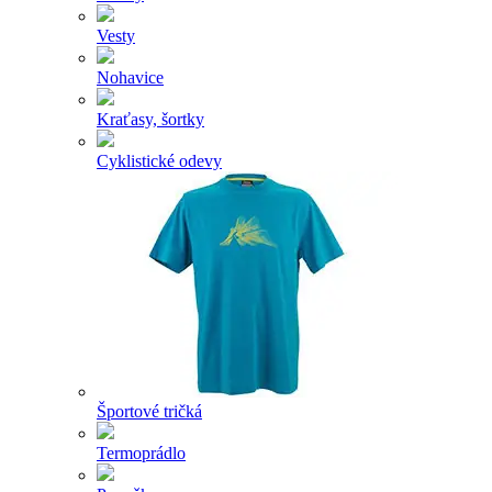
Vesty
Nohavice
Kraťasy, šortky
Cyklistické odevy
Športové tričká
Termoprádlo