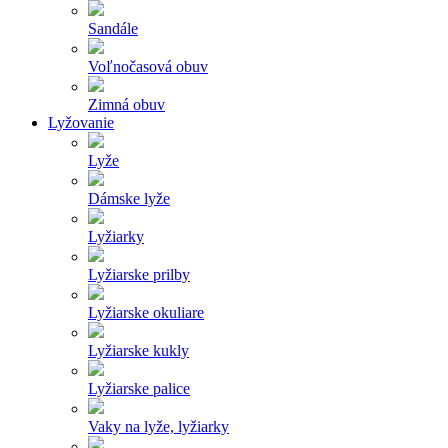
Sandále
Voľnočasová obuv
Zimná obuv
Lyžovanie
Lyže
Dámske lyže
Lyžiarky
Lyžiarske prilby
Lyžiarske okuliare
Lyžiarske kukly
Lyžiarske palice
Vaky na lyže, lyžiarky