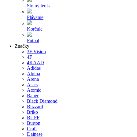
Stolný tenis
Plávanie
Korčule
Futbal
Značky
3F Vision
4F
4KAAD
Adidas
Alpina
Arena
Asics
Atomic
Bauer
Black Diamond
Blizzard
Briko
BUFF
Burton
Craft
Dainese