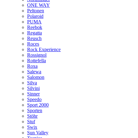
ONE WAY
Peltonen
Polaroid
PUMA
Reebok
Regatta
Reusch
Roces
Rock Experience
Rossignol
Rottefella
Roxa
Salewa
Salomon
Silva
Silvini
Sinner
Speedo
Sport 2000
Sporten
Stöhr
Stuf
Swix
Sun Valley