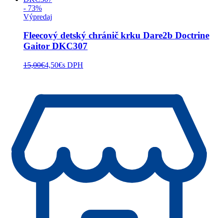
- 73%
Výpredaj
Fleecový detský chránič krku Dare2b Doctrine
Gaitor DKC307
15,00
€
4,50
€
s DPH