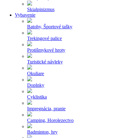
Skialpinizmus
Vybavenie
Batohy, Športové tašky
Trekingové palice
Protišmykové hroty
Turistické návleky
Okuliare
Doplnky
Cyklistika
Impregnácia, pranie
Camping, Horolezectvo
Badminton, hry