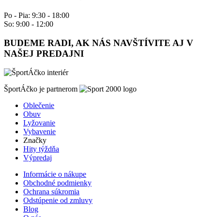
Po - Pia: 9:30 - 18:00
So: 9:00 - 12:00
BUDEME RADI, AK NÁS NAVŠTÍVITE AJ V
NAŠEJ PREDAJNI
ŠportÁčko je partnerom
Oblečenie
Obuv
Lyžovanie
Vybavenie
Značky
Hity týždňa
Výpredaj
Informácie o nákupe
Obchodné podmienky
Ochrana súkromia
Odstúpenie od zmluvy
Blog