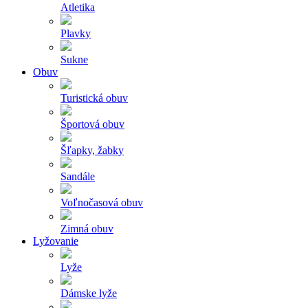
Atletika
Plavky
Sukne
Obuv
Turistická obuv
Športová obuv
Šľapky, žabky
Sandále
Voľnočasová obuv
Zimná obuv
Lyžovanie
Lyže
Dámske lyže