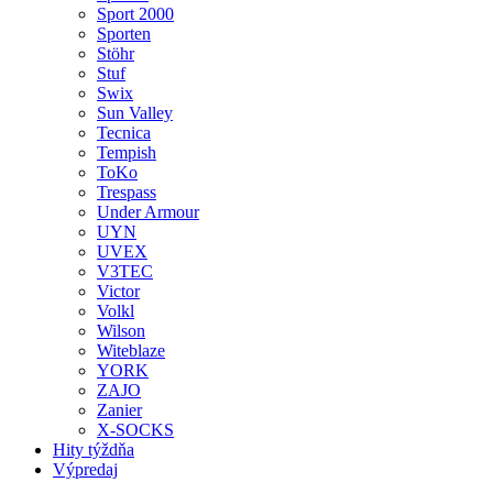
Sport 2000
Sporten
Stöhr
Stuf
Swix
Sun Valley
Tecnica
Tempish
ToKo
Trespass
Under Armour
UYN
UVEX
V3TEC
Victor
Volkl
Wilson
Witeblaze
YORK
ZAJO
Zanier
X-SOCKS
Hity týždňa
Výpredaj