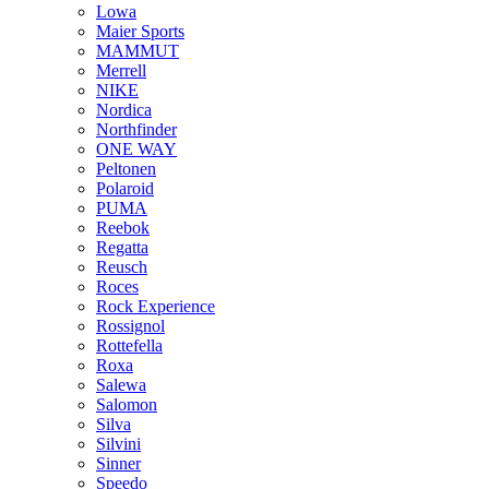
Lowa
Maier Sports
MAMMUT
Merrell
NIKE
Nordica
Northfinder
ONE WAY
Peltonen
Polaroid
PUMA
Reebok
Regatta
Reusch
Roces
Rock Experience
Rossignol
Rottefella
Roxa
Salewa
Salomon
Silva
Silvini
Sinner
Speedo