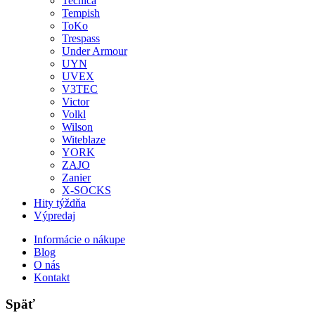
Tecnica
Tempish
ToKo
Trespass
Under Armour
UYN
UVEX
V3TEC
Victor
Volkl
Wilson
Witeblaze
YORK
ZAJO
Zanier
X-SOCKS
Hity týždňa
Výpredaj
Informácie o nákupe
Blog
O nás
Kontakt
Späť