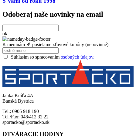
S Vami od roku 1998
Odoberaj naše novinky na email
ok
K meninám 🎉 posielame zľavové kupóny (nepovinné)
Súhlasím so spracovaním
osobných údajov.
Janka Kráľa 4A
Banská Bystrica
Tel.: 0905 918 190
Tel./Fax: 048/412 32 22
sportacko@sportacko.sk
OTVÁRACIE HODINY