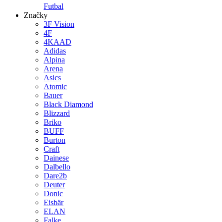
Futbal
Značky
3F Vision
4F
4KAAD
Adidas
Alpina
Arena
Asics
Atomic
Bauer
Black Diamond
Blizzard
Briko
BUFF
Burton
Craft
Dainese
Dalbello
Dare2b
Deuter
Donic
Eisbär
ELAN
Falke