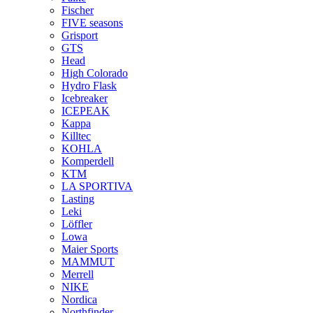
Fischer
FIVE seasons
Grisport
GTS
Head
High Colorado
Hydro Flask
Icebreaker
ICEPEAK
Kappa
Killtec
KOHLA
Komperdell
KTM
LA SPORTIVA
Lasting
Leki
Löffler
Lowa
Maier Sports
MAMMUT
Merrell
NIKE
Nordica
Northfinder