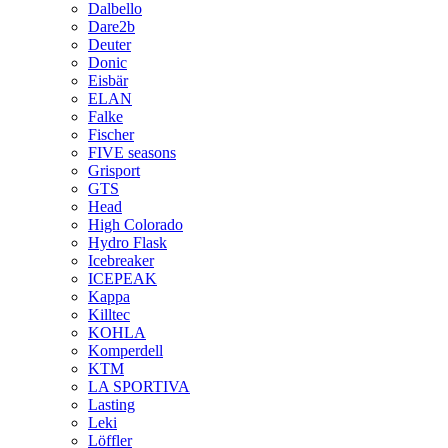
Dalbello
Dare2b
Deuter
Donic
Eisbär
ELAN
Falke
Fischer
FIVE seasons
Grisport
GTS
Head
High Colorado
Hydro Flask
Icebreaker
ICEPEAK
Kappa
Killtec
KOHLA
Komperdell
KTM
LA SPORTIVA
Lasting
Leki
Löffler