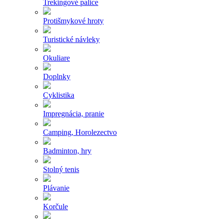
Trekingové palice
Protišmykové hroty
Turistické návleky
Okuliare
Doplnky
Cyklistika
Impregnácia, pranie
Camping, Horolezectvo
Badminton, hry
Stolný tenis
Plávanie
Korčule