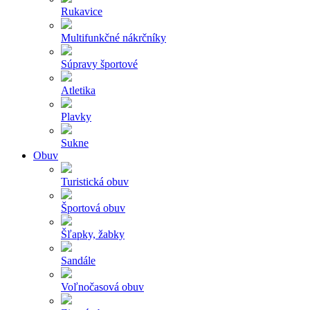
Rukavice
Multifunkčné nákrčníky
Súpravy športové
Atletika
Plavky
Sukne
Obuv
Turistická obuv
Športová obuv
Šľapky, žabky
Sandále
Voľnočasová obuv