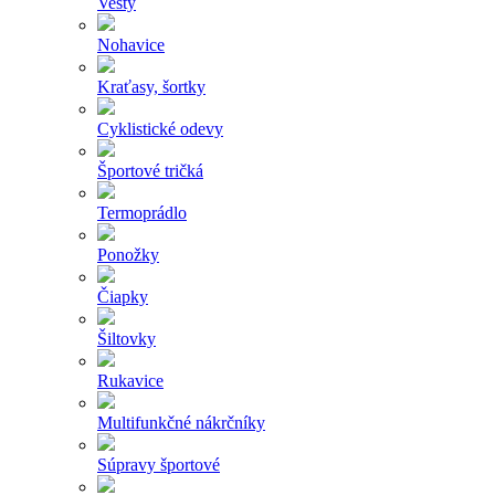
Vesty
Nohavice
Kraťasy, šortky
Cyklistické odevy
Športové tričká
Termoprádlo
Ponožky
Čiapky
Šiltovky
Rukavice
Multifunkčné nákrčníky
Súpravy športové