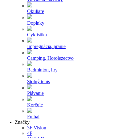
Okuliare
Doplnky
Cyklistika
Impregnácia, pranie
Camping, Horolezectvo
Badminton, hry
Stolný tenis
Plávanie
Korčule
Futbal
Značky
3F Vision
4F