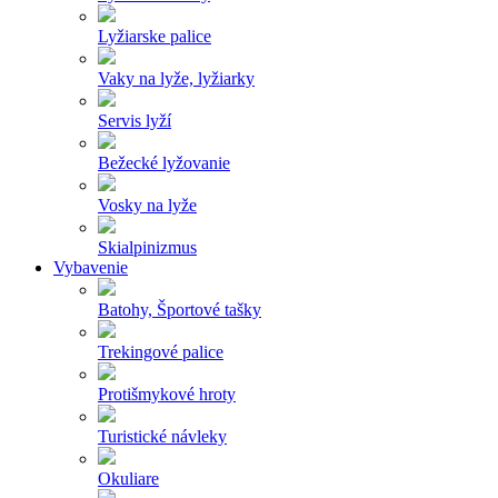
Lyžiarske palice
Vaky na lyže, lyžiarky
Servis lyží
Bežecké lyžovanie
Vosky na lyže
Skialpinizmus
Vybavenie
Batohy, Športové tašky
Trekingové palice
Protišmykové hroty
Turistické návleky
Okuliare