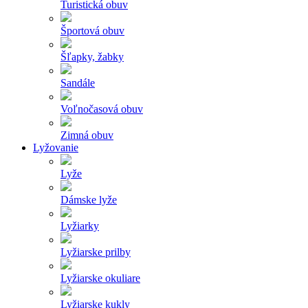
Turistická obuv
Športová obuv
Šľapky, žabky
Sandále
Voľnočasová obuv
Zimná obuv
Lyžovanie
Lyže
Dámske lyže
Lyžiarky
Lyžiarske prilby
Lyžiarske okuliare
Lyžiarske kukly