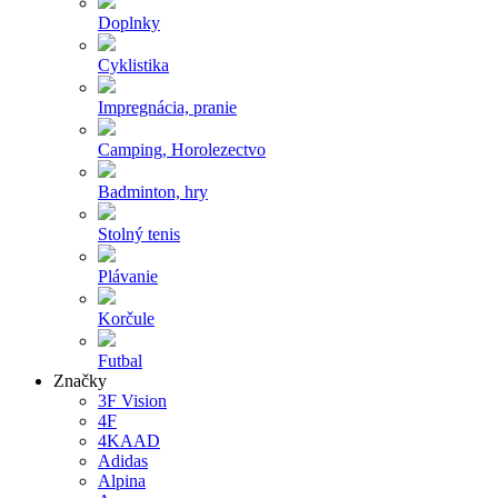
Doplnky
Cyklistika
Impregnácia, pranie
Camping, Horolezectvo
Badminton, hry
Stolný tenis
Plávanie
Korčule
Futbal
Značky
3F Vision
4F
4KAAD
Adidas
Alpina