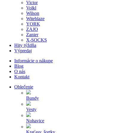
Victor
Volkl
Wilson
Witeblaze
YORK
ZAJO
Zanier
X-SOCKS
Hity týždňa
Výpredaj
Informácie o nákupe
Blog
O nás
Kontakt
Oblečenie
Bundy
Vesty
Nohavice
Kraťasy, šortky