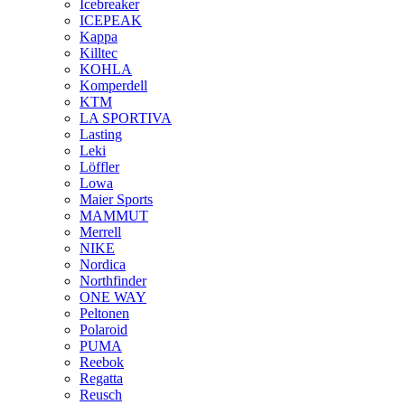
Icebreaker
ICEPEAK
Kappa
Killtec
KOHLA
Komperdell
KTM
LA SPORTIVA
Lasting
Leki
Löffler
Lowa
Maier Sports
MAMMUT
Merrell
NIKE
Nordica
Northfinder
ONE WAY
Peltonen
Polaroid
PUMA
Reebok
Regatta
Reusch