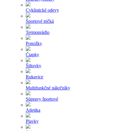
Cyklistické odevy
Športové tričká
Termoprádlo
Ponožky
Čiapky
Šiltovky
Rukavice
Multifunkčné nákrčníky
Súpravy športové
Atletika
Plavky