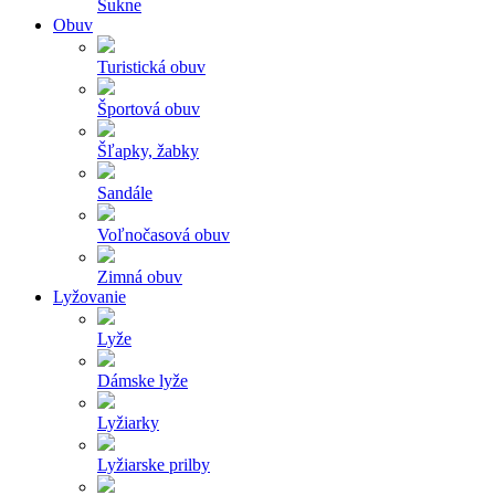
Sukne
Obuv
Turistická obuv
Športová obuv
Šľapky, žabky
Sandále
Voľnočasová obuv
Zimná obuv
Lyžovanie
Lyže
Dámske lyže
Lyžiarky
Lyžiarske prilby