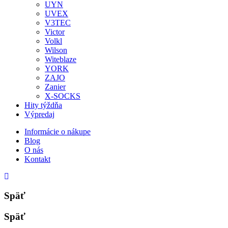
UYN
UVEX
V3TEC
Victor
Volkl
Wilson
Witeblaze
YORK
ZAJO
Zanier
X-SOCKS
Hity týždňa
Výpredaj
Informácie o nákupe
Blog
O nás
Kontakt
Späť
Späť