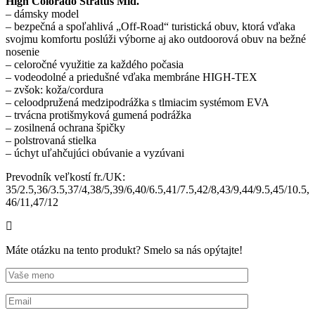
High Colorado Stratus Mid.
– dámsky model
– bezpečná a spoľahlivá „Off-Road“ turistická obuv, ktorá vďaka
svojmu komfortu poslúži výborne aj ako outdoorová obuv na bežné
nosenie
– celoročné využitie za každého počasia
– vodeodolné a priedušné vďaka membráne HIGH-TEX
– zvšok: koža/cordura
– celoodpružená medzipodrážka s tlmiacim systémom EVA
– trvácna protišmyková gumená podrážka
– zosilnená ochrana špičky
– polstrovaná stielka
– úchyt uľahčujúci obúvanie a vyzúvani
Prevodník veľkostí fr./UK:
35/2.5,36/3.5,37/4,38/5,39/6,40/6.5,41/7.5,42/8,43/9,44/9.5,45/10.5,
46/11,47/12
Máte otázku na tento produkt? Smelo sa nás opýtajte!