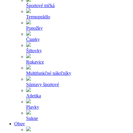
Športové tričká
Termoprádlo
Ponožky
Čiapky
Šiltovky
Rukavice
Multifunkčné nákrčníky
Súpravy športové
Atletika
Plavky
Sukne
Obuv