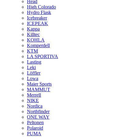
Head
High Colorado
Hydro Flask
Icebreaker
ICEPEAK
Kappa
Killtec
KOHLA
Komperdell
KTM
LA SPORTIVA
Lasting
Leki
Löffler
Lowa
Maier Sports
MAMMUT
Merrell
NIKE
Nordica
Northfinder
ONE WAY
Peltonen
Polaroid
PUMA