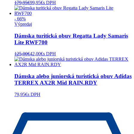
179,95
€
99,95
€
s DPH
- 66%
Výpredaj
Dámska turitická obuv Regatta Lady Samaris
Lite RWF700
125,00
€
42,00
€
s DPH
Dámska alebo juniorská turistická obuv Adidas
TERREX AX2R Mid RAIN.RDY
79,95
€
s DPH