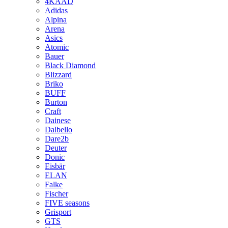
4KAAD
Adidas
Alpina
Arena
Asics
Atomic
Bauer
Black Diamond
Blizzard
Briko
BUFF
Burton
Craft
Dainese
Dalbello
Dare2b
Deuter
Donic
Eisbär
ELAN
Falke
Fischer
FIVE seasons
Grisport
GTS