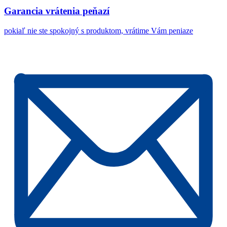
Garancia vrátenia peňazí
pokiaľ nie ste spokojný s produktom, vrátime Vám peniaze