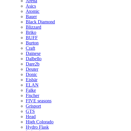
Arena
Asics
Atomic
Bauer
Black Diamond
Blizzard
Briko
BUFF
Burton
Craft
Dainese
Dalbello
Dare2b
Deuter
Donic
Eisbär
ELAN
Falke
Fischer
FIVE seasons
Grisport
GTS
Head
High Colorado
Hydro Flask