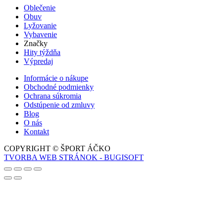
Oblečenie
Obuv
Lyžovanie
Vybavenie
Značky
Hity týždňa
Výpredaj
Informácie o nákupe
Obchodné podmienky
Ochrana súkromia
Odstúpenie od zmluvy
Blog
O nás
Kontakt
COPYRIGHT © ŠPORT ÁČKO
TVORBA WEB STRÁNOK - BUGISOFT