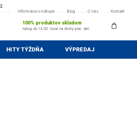
22
Informácie o nákupe
Blog
O nás
Kontakt
100% produktov skladom
nákup do 14:00 - tovar na druhý prac. deň
HITY TÝŽDŇA
VÝPREDAJ