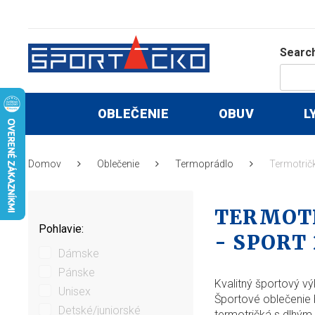
Search
OBLEČENIE
OBUV
L
Domov
Oblečenie
Termoprádlo
Termotričk
TERMOTR
Pohlavie:
- SPORT
Dámske
Pánske
Kvalitný športový vý
Unisex
Športové oblečenie b
Detské/juniorské
termotričká s dlhým