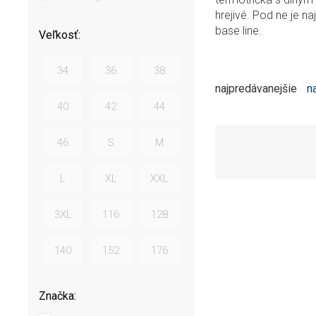
hrejivé. Pod ne je na
base line.
Veľkosť:
34
36
38
najpredávanejšie
n
40
42
44
46
S
M
L
XL
XXL
3XL
116
128
140
152
176
Značka: