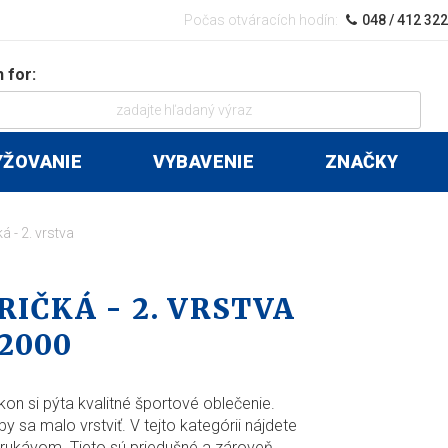
Počas otváracích hodín:
048 / 412 32
 for:
YŽOVANIE
VYBAVENIE
ZNAČKY
á - 2. vrstva
IČKÁ - 2. VRSTVA
 2000
kon si pýta kvalitné športové oblečenie.
y sa malo vrstviť. V tejto kategórii nájdete
 rukávom. Tieto sú priedušné a zároveň