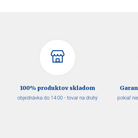
100% produktov skladom
Garan
objednávka do 14:00 - tovar na druhý
pokiaľ ni
prac. deň u Vás
v