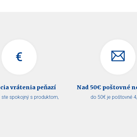
€
cia vrátenia peňazí
Nad 50€ poštovné n
e ste spokojný s produktom,
do 50€ je poštovné 4
rátime Vám peniaze