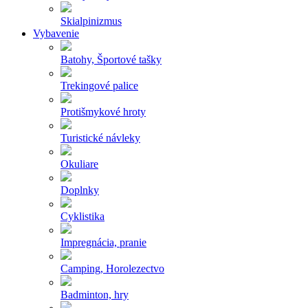
Skialpinizmus
Vybavenie
Batohy, Športové tašky
Trekingové palice
Protišmykové hroty
Turistické návleky
Okuliare
Doplnky
Cyklistika
Impregnácia, pranie
Camping, Horolezectvo
Badminton, hry