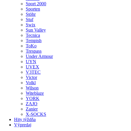
Sport 2000
Sporten
Stöhr
Stuf
Swix
Sun Valley
Tecnica
Tempish
ToKo
Trespass
Under Armour
UYN
UVEX
V3TEC
Victor
Volkl
Wilson
Witeblaze
YORK
ZAJO
Zanier
X-SOCKS
Hity týždňa
Výpredaj