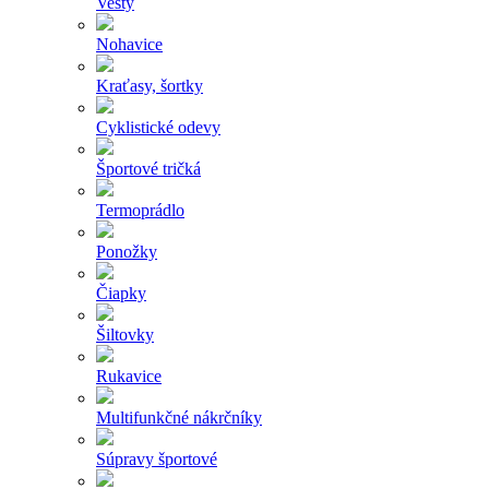
Vesty
Nohavice
Kraťasy, šortky
Cyklistické odevy
Športové tričká
Termoprádlo
Ponožky
Čiapky
Šiltovky
Rukavice
Multifunkčné nákrčníky
Súpravy športové