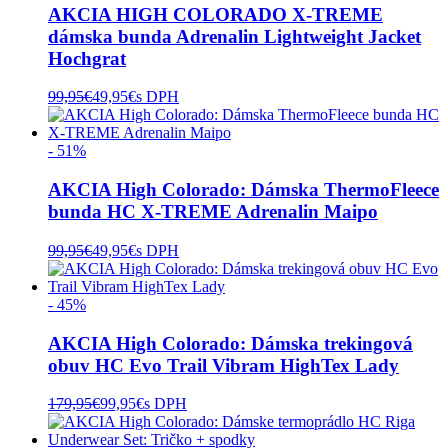
AKCIA HIGH COLORADO X-TREME
dámska bunda Adrenalin Lightweight Jacket
Hochgrat
99,95
€
49,95
€
s DPH
- 51%
AKCIA High Colorado: Dámska ThermoFleece
bunda HC X-TREME Adrenalin Maipo
99,95
€
49,95
€
s DPH
- 45%
AKCIA High Colorado: Dámska trekingová
obuv HC Evo Trail Vibram HighTex Lady
179,95
€
99,95
€
s DPH