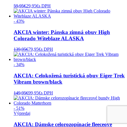
59,95
€
29,95
€
s DPH
- 43%
AKCIA winter: Pánska zimná obuv High
Colorado Witeblaze ALASKA
139,95
€
79,95
€
s DPH
- 34%
AKCIA: Celokožená turistická obuv Eiger Trek
Vibram brown/black
149,95
€
99,95
€
s DPH
- 51%
Výpredaj
AKCIA: Dámske celorozopínacie fleeceové