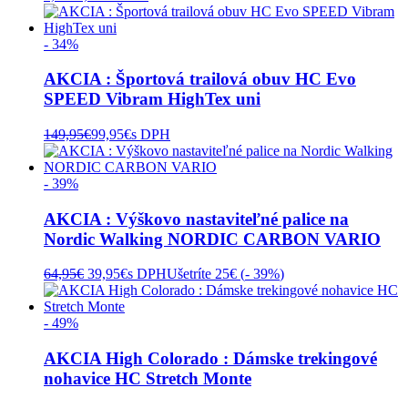
- 34%
AKCIA : Športová trailová obuv HC Evo
SPEED Vibram HighTex uni
149,95
€
99,95
€
s DPH
- 39%
AKCIA : Výškovo nastaviteľné palice na
Nordic Walking NORDIC CARBON VARIO
Pôvodná
Aktuálna
64,95
€
39,95
€
s DPH
Ušetríte 25€ (
- 39%
)
cena
cena
bola:
je:
64,95€.
39,95€.
- 49%
AKCIA High Colorado : Dámske trekingové
nohavice HC Stretch Monte