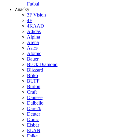
Futbal
Značky
3F Vision
4F
4KAAD
Adidas
Alpina
Arena
Asics
Atomic
Bauer
Black Diamond
Blizzard
Briko
BUFF
Burton
Craft
Dainese
Dalbello
Dare2b
Deuter
Donic
Eisbär
ELAN
Falke