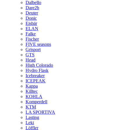
Dalbello
Dare2b
Deuter
Donic
Eisbär
ELAN
Falke
Fischer
FIVE seasons
Grisport
GTS
Head
High Colorado
Hydro Flask
Icebreaker
ICEPEAK
Kappa
Killtec
KOHLA
Komperdell
KTM
LA SPORTIVA
Lasting
Leki
Löffler