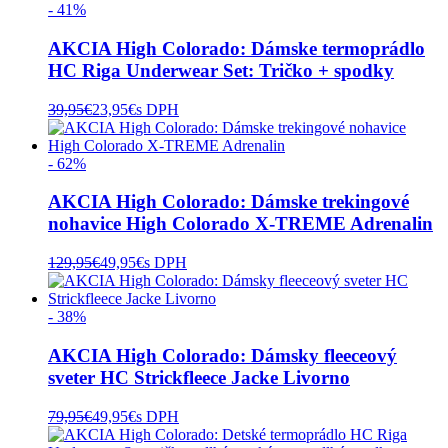
- 41%
AKCIA High Colorado: Dámske termoprádlo
HC Riga Underwear Set: Tričko + spodky
39,95
€
23,95
€
s DPH
- 62%
AKCIA High Colorado: Dámske trekingové
nohavice High Colorado X-TREME Adrenalin
129,95
€
49,95
€
s DPH
- 38%
AKCIA High Colorado: Dámsky fleeceový
sveter HC Strickfleece Jacke Livorno
79,95
€
49,95
€
s DPH