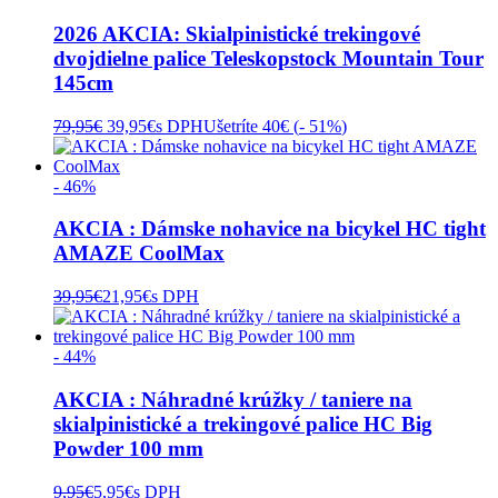
2026 AKCIA: Skialpinistické trekingové
dvojdielne palice Teleskopstock Mountain Tour
145cm
Pôvodná
Aktuálna
79,95
€
39,95
€
s DPH
Ušetríte 40€ (
- 51%
)
cena
cena
bola:
je:
79,95€.
39,95€.
- 46%
AKCIA : Dámske nohavice na bicykel HC tight
AMAZE CoolMax
39,95
€
21,95
€
s DPH
- 44%
AKCIA : Náhradné krúžky / taniere na
skialpinistické a trekingové palice HC Big
Powder 100 mm
9,95
€
5,95
€
s DPH