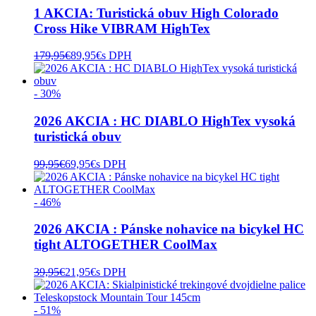
1 AKCIA: Turistická obuv High Colorado
Cross Hike VIBRAM HighTex
179,95
€
89,95
€
s DPH
- 30%
2026 AKCIA : HC DIABLO HighTex vysoká
turistická obuv
99,95
€
69,95
€
s DPH
- 46%
2026 AKCIA : Pánske nohavice na bicykel HC
tight ALTOGETHER CoolMax
39,95
€
21,95
€
s DPH
- 51%