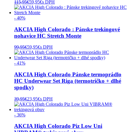
115,95
€
59,95
€
s DPH
- 40%
AKCIA High Colorado : Pánske trekingové
nohavice HC Stretch Monte
99,95
€
59,95
€
s DPH
- 41%
AKCIA High Colorado Pánske termoprádlo
HC Underwear Set Riga (termotričko + dlhé
spodky)
39,95
€
23,95
€
s DPH
- 36%
AKCIA High Colorado Piz Low Uni