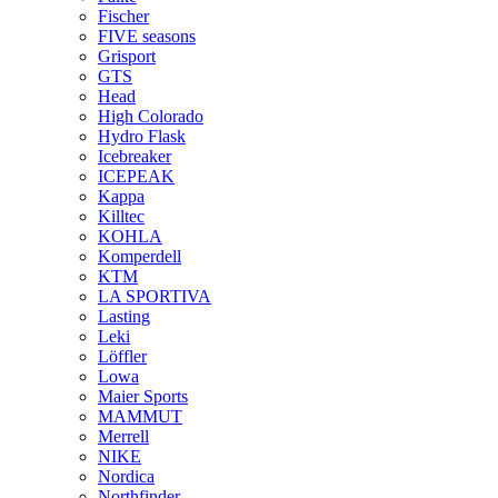
Fischer
FIVE seasons
Grisport
GTS
Head
High Colorado
Hydro Flask
Icebreaker
ICEPEAK
Kappa
Killtec
KOHLA
Komperdell
KTM
LA SPORTIVA
Lasting
Leki
Löffler
Lowa
Maier Sports
MAMMUT
Merrell
NIKE
Nordica
Northfinder