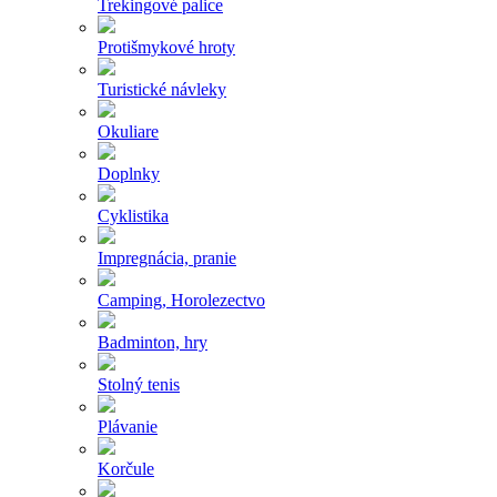
Trekingové palice
Protišmykové hroty
Turistické návleky
Okuliare
Doplnky
Cyklistika
Impregnácia, pranie
Camping, Horolezectvo
Badminton, hry
Stolný tenis
Plávanie
Korčule