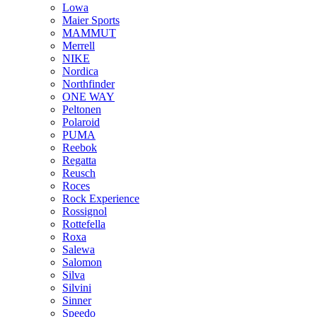
Lowa
Maier Sports
MAMMUT
Merrell
NIKE
Nordica
Northfinder
ONE WAY
Peltonen
Polaroid
PUMA
Reebok
Regatta
Reusch
Roces
Rock Experience
Rossignol
Rottefella
Roxa
Salewa
Salomon
Silva
Silvini
Sinner
Speedo