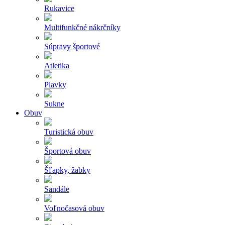
Rukavice
Multifunkčné nákrčníky
Súpravy športové
Atletika
Plavky
Sukne
Obuv
Turistická obuv
Športová obuv
Šľapky, žabky
Sandále
Voľnočasová obuv