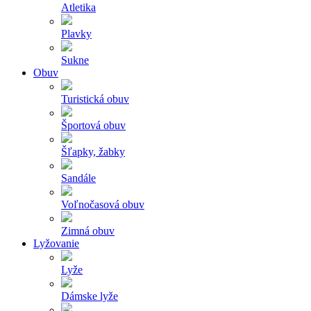
Atletika
Plavky
Sukne
Obuv
Turistická obuv
Športová obuv
Šľapky, žabky
Sandále
Voľnočasová obuv
Zimná obuv
Lyžovanie
Lyže
Dámske lyže