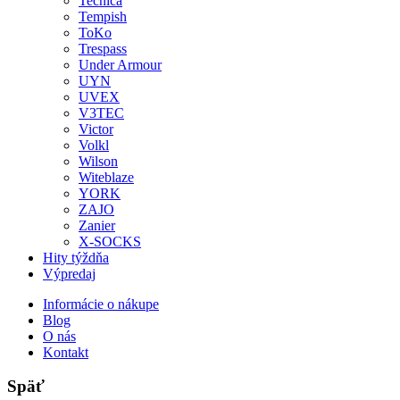
Tecnica
Tempish
ToKo
Trespass
Under Armour
UYN
UVEX
V3TEC
Victor
Volkl
Wilson
Witeblaze
YORK
ZAJO
Zanier
X-SOCKS
Hity týždňa
Výpredaj
Informácie o nákupe
Blog
O nás
Kontakt
Späť