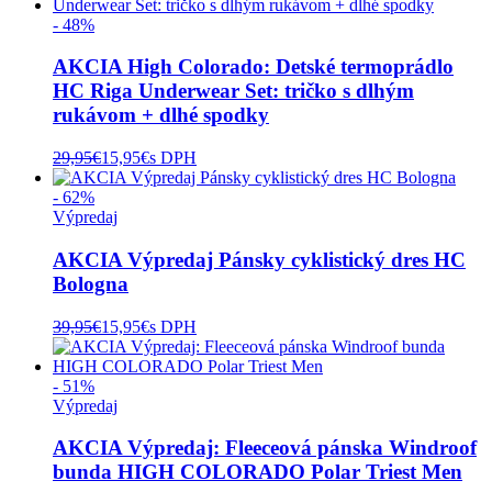
- 48%
AKCIA High Colorado: Detské termoprádlo
HC Riga Underwear Set: tričko s dlhým
rukávom + dlhé spodky
29,95
€
15,95
€
s DPH
- 62%
Výpredaj
AKCIA Výpredaj Pánsky cyklistický dres HC
Bologna
39,95
€
15,95
€
s DPH
- 51%
Výpredaj
AKCIA Výpredaj: Fleeceová pánska Windroof
bunda HIGH COLORADO Polar Triest Men