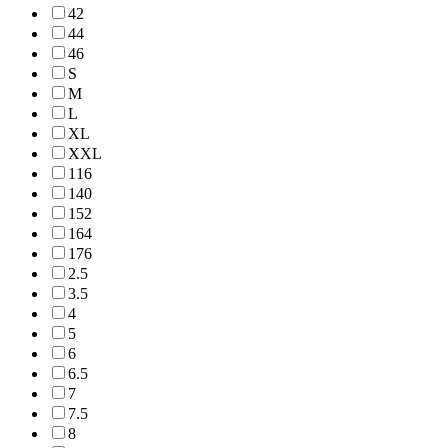
42
44
46
S
M
L
XL
XXL
116
140
152
164
176
2.5
3.5
4
5
6
6.5
7
7.5
8