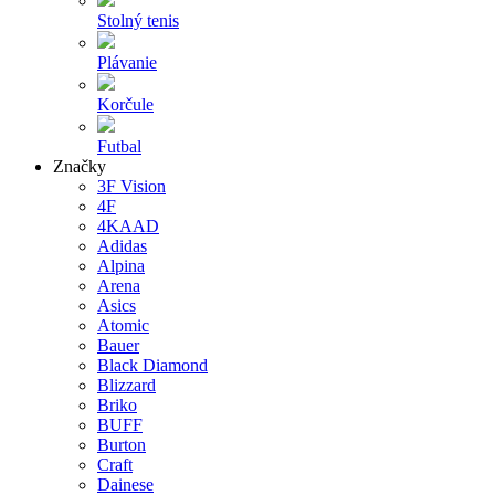
Stolný tenis
Plávanie
Korčule
Futbal
Značky
3F Vision
4F
4KAAD
Adidas
Alpina
Arena
Asics
Atomic
Bauer
Black Diamond
Blizzard
Briko
BUFF
Burton
Craft
Dainese