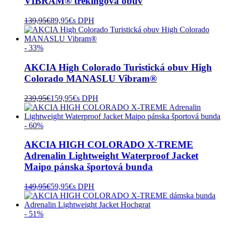
VIBRAM® trekingová obuv
139,95
€
89,95
€
s DPH
- 33%
AKCIA High Colorado Turistická obuv High
Colorado MANASLU Vibram®
239,95
€
159,95
€
s DPH
- 60%
AKCIA HIGH COLORADO X-TREME
Adrenalin Lightweight Waterproof Jacket
Maipo pánska športová bunda
149,95
€
59,95
€
s DPH
- 51%