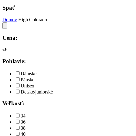
Späť
Domov
High Colorado
Cena:
€
€
Pohlavie:
Dámske
Pánske
Unisex
Detské/juniorské
Veľkosť:
34
36
38
40