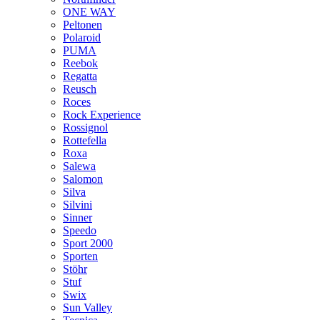
ONE WAY
Peltonen
Polaroid
PUMA
Reebok
Regatta
Reusch
Roces
Rock Experience
Rossignol
Rottefella
Roxa
Salewa
Salomon
Silva
Silvini
Sinner
Speedo
Sport 2000
Sporten
Stöhr
Stuf
Swix
Sun Valley