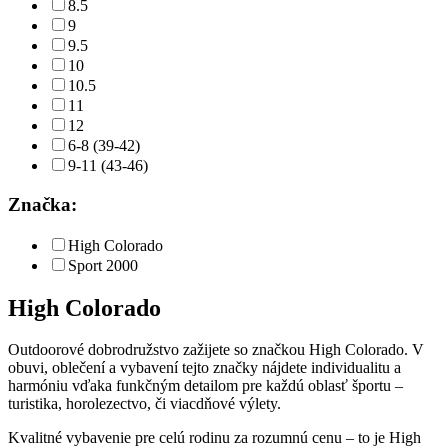
8.5
9
9.5
10
10.5
11
12
6-8 (39-42)
9-11 (43-46)
Značka:
High Colorado
Sport 2000
High Colorado
Outdoorové dobrodružstvo zažijete so značkou High Colorado. V
obuvi, oblečení a vybavení tejto značky nájdete individualitu a
harmóniu vďaka funkčným detailom pre každú oblasť športu –
turistika, horolezectvo, či viacdňové výlety.
Kvalitné vybavenie pre celú rodinu za rozumnú cenu – to je High