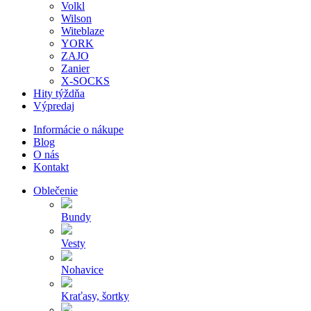
Volkl
Wilson
Witeblaze
YORK
ZAJO
Zanier
X-SOCKS
Hity týždňa
Výpredaj
Informácie o nákupe
Blog
O nás
Kontakt
Oblečenie
Bundy
Vesty
Nohavice
Kraťasy, šortky