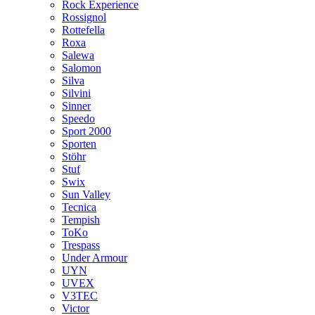
Rock Experience
Rossignol
Rottefella
Roxa
Salewa
Salomon
Silva
Silvini
Sinner
Speedo
Sport 2000
Sporten
Stöhr
Stuf
Swix
Sun Valley
Tecnica
Tempish
ToKo
Trespass
Under Armour
UYN
UVEX
V3TEC
Victor