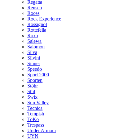
Regatta
Reusch
Roces
Rock Experience
Rossignol
Rottefella
Roxa
Salewa
Salomon
Silva
Silvini
Sinner
Speedo
Sport 2000
Sporten
Stöhr
Stuf
Swix
Sun Valley
Tecnica
Tempish
ToKo
Trespass
Under Armour
UYN