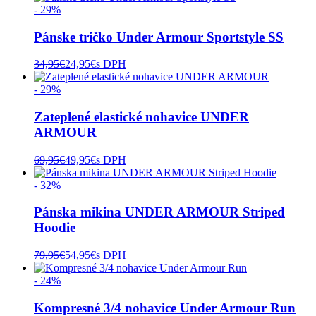
- 29%
Pánske tričko Under Armour Sportstyle SS
34,95
€
24,95
€
s DPH
- 29%
Zateplené elastické nohavice UNDER
ARMOUR
69,95
€
49,95
€
s DPH
- 32%
Pánska mikina UNDER ARMOUR Striped
Hoodie
79,95
€
54,95
€
s DPH
- 24%
Kompresné 3/4 nohavice Under Armour Run