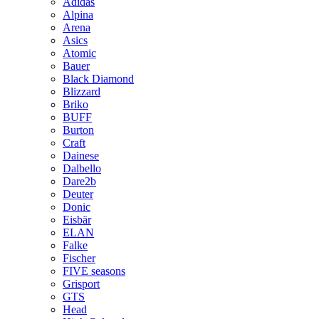
Adidas
Alpina
Arena
Asics
Atomic
Bauer
Black Diamond
Blizzard
Briko
BUFF
Burton
Craft
Dainese
Dalbello
Dare2b
Deuter
Donic
Eisbär
ELAN
Falke
Fischer
FIVE seasons
Grisport
GTS
Head