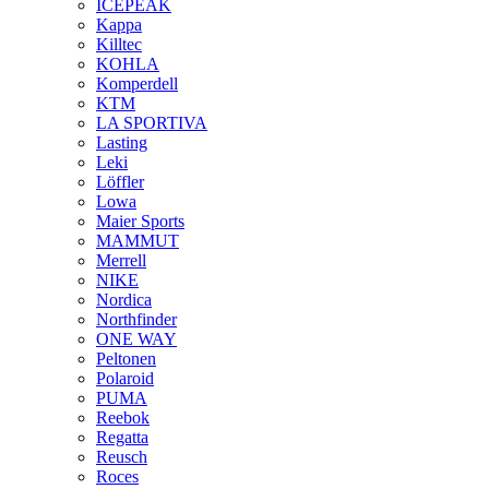
ICEPEAK
Kappa
Killtec
KOHLA
Komperdell
KTM
LA SPORTIVA
Lasting
Leki
Löffler
Lowa
Maier Sports
MAMMUT
Merrell
NIKE
Nordica
Northfinder
ONE WAY
Peltonen
Polaroid
PUMA
Reebok
Regatta
Reusch
Roces