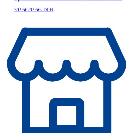
39,95
€
29,95
€
s DPH