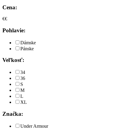
Cena:
€
€
Pohlavie:
Dámske
Pánske
Veľkosť:
34
36
S
M
L
XL
Značka:
Under Armour