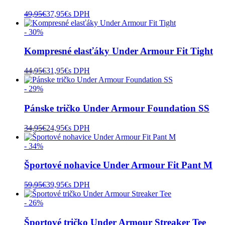
49,95
€
37,95
€
s DPH
- 30%
Kompresné elasťáky Under Armour Fit Tight
44,95
€
31,95
€
s DPH
- 29%
Pánske tričko Under Armour Foundation SS
34,95
€
24,95
€
s DPH
- 34%
Športové nohavice Under Armour Fit Pant M
59,95
€
39,95
€
s DPH
- 26%
Športové tričko Under Armour Streaker Tee