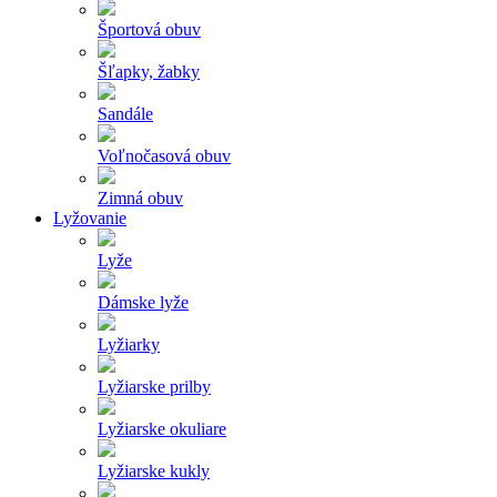
Športová obuv
Šľapky, žabky
Sandále
Voľnočasová obuv
Zimná obuv
Lyžovanie
Lyže
Dámske lyže
Lyžiarky
Lyžiarske prilby
Lyžiarske okuliare
Lyžiarske kukly