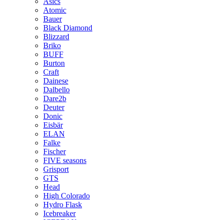
Asics
Atomic
Bauer
Black Diamond
Blizzard
Briko
BUFF
Burton
Craft
Dainese
Dalbello
Dare2b
Deuter
Donic
Eisbär
ELAN
Falke
Fischer
FIVE seasons
Grisport
GTS
Head
High Colorado
Hydro Flask
Icebreaker