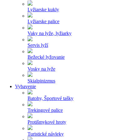
Lyžiarske kukly
Lyžiarske palice
Vaky na lyže, lyžiarky
Servis lyží
Bežecké lyžovanie
Vosky na lyže
Skialpinizmus
Vybavenie
Batohy, Športové tašky
Trekingové palice
Protišmykové hroty
Turistické návleky