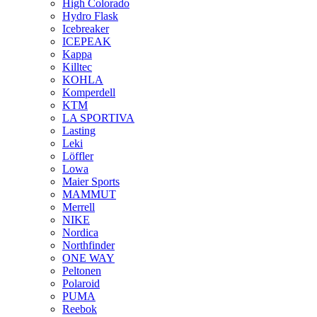
High Colorado
Hydro Flask
Icebreaker
ICEPEAK
Kappa
Killtec
KOHLA
Komperdell
KTM
LA SPORTIVA
Lasting
Leki
Löffler
Lowa
Maier Sports
MAMMUT
Merrell
NIKE
Nordica
Northfinder
ONE WAY
Peltonen
Polaroid
PUMA
Reebok