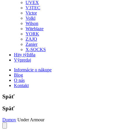
UVEX
V3TEC
Victor
Volkl
Wilson
Witeblaze
YORK
ZAJO
Zanier
X-SOCKS
Hity týždňa
Výpredaj
Informácie o nákupe
Blog
O nás
Kontakt
Späť
Späť
Domov
Under Armour