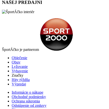
NAŠEJ PREDAJNI
ŠportÁčko je partnerom
Oblečenie
Obuv
Lyžovanie
Vybavenie
Značky
Hity týždňa
Výpredaj
Informácie o nákupe
Obchodné podmienky
Ochrana súkromia
Odstúpenie od zmluvy