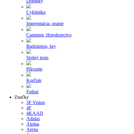
Doplnky
Cyklistika
Impregnácia, pranie
Camping, Horolezectvo
Badminton, hry
Stolný tenis
Plávanie
Korčule
Futbal
Značky
3F Vision
4F
4KAAD
Adidas
Alpina
Arena