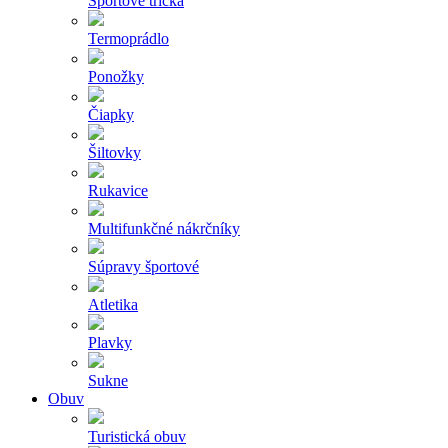
Športové tričká
Termoprádlo
Ponožky
Čiapky
Šiltovky
Rukavice
Multifunkčné nákrčníky
Súpravy športové
Atletika
Plavky
Sukne
Obuv
Turistická obuv