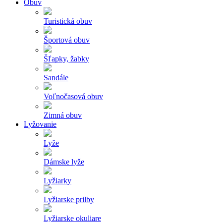
Obuv
Turistická obuv
Športová obuv
Šľapky, žabky
Sandále
Voľnočasová obuv
Zimná obuv
Lyžovanie
Lyže
Dámske lyže
Lyžiarky
Lyžiarske prilby
Lyžiarske okuliare