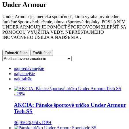
Under Armour
Under Armour je americká spoločnosť, ktorá vyrába prvotriedne
funkčné športové oblečenie, obuv a športové doplnky. POSLANÍM
UNDER ARMOUR JE POMÔCŤ ŠPORTOVCOM ZLEPŠIŤ SA
POMOCOU VYUŽITIA VEDY, NEPRESTAJNÉHO
INOVAČNÉHO ÚSILIA A NADŠENIA .
Zobraziť filter
Zrušiť filter
najpredávanejšie
najlacnejšie
najdrahšie
- 28%
AKCIA: Pánske športové tričko Under Armour
Tech SS
36,95
€
26,95
€
s DPH