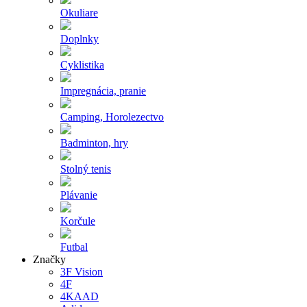
Okuliare
Doplnky
Cyklistika
Impregnácia, pranie
Camping, Horolezectvo
Badminton, hry
Stolný tenis
Plávanie
Korčule
Futbal
Značky
3F Vision
4F
4KAAD