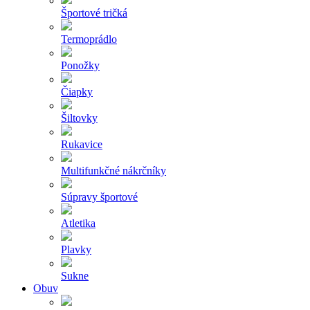
Športové tričká
Termoprádlo
Ponožky
Čiapky
Šiltovky
Rukavice
Multifunkčné nákrčníky
Súpravy športové
Atletika
Plavky
Sukne
Obuv