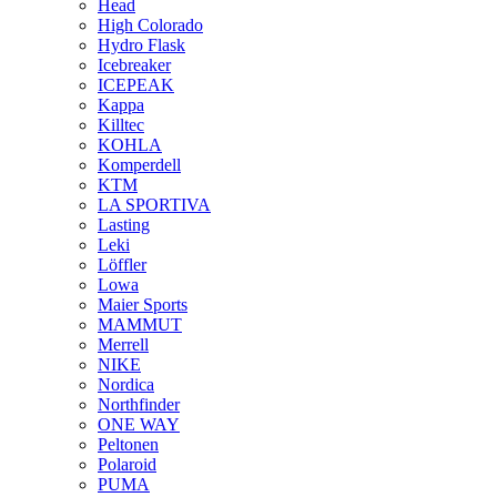
Head
High Colorado
Hydro Flask
Icebreaker
ICEPEAK
Kappa
Killtec
KOHLA
Komperdell
KTM
LA SPORTIVA
Lasting
Leki
Löffler
Lowa
Maier Sports
MAMMUT
Merrell
NIKE
Nordica
Northfinder
ONE WAY
Peltonen
Polaroid
PUMA