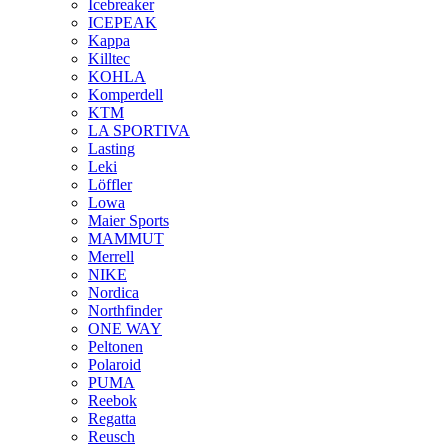
Icebreaker
ICEPEAK
Kappa
Killtec
KOHLA
Komperdell
KTM
LA SPORTIVA
Lasting
Leki
Löffler
Lowa
Maier Sports
MAMMUT
Merrell
NIKE
Nordica
Northfinder
ONE WAY
Peltonen
Polaroid
PUMA
Reebok
Regatta
Reusch