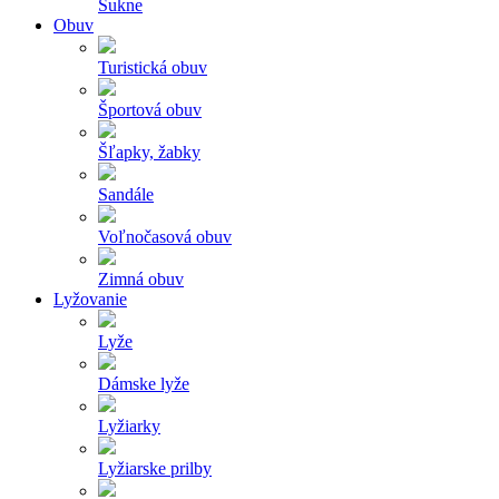
Sukne
Obuv
Turistická obuv
Športová obuv
Šľapky, žabky
Sandále
Voľnočasová obuv
Zimná obuv
Lyžovanie
Lyže
Dámske lyže
Lyžiarky
Lyžiarske prilby