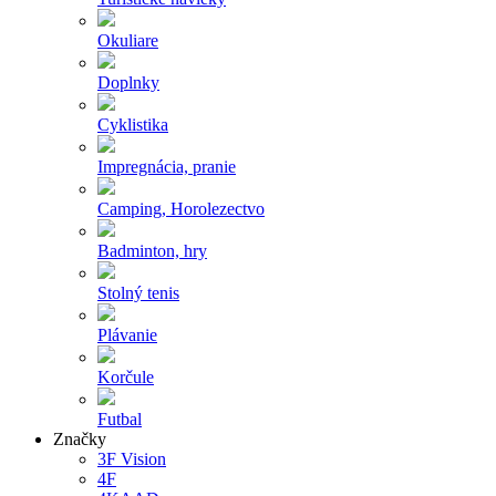
Okuliare
Doplnky
Cyklistika
Impregnácia, pranie
Camping, Horolezectvo
Badminton, hry
Stolný tenis
Plávanie
Korčule
Futbal
Značky
3F Vision
4F