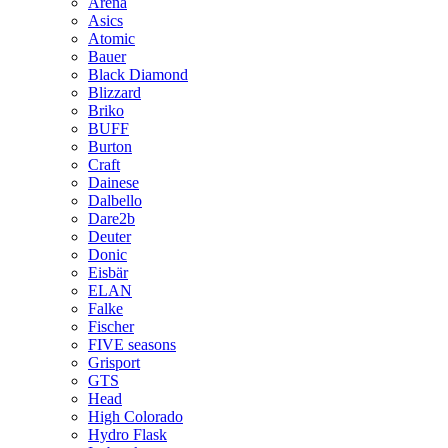
Arena
Asics
Atomic
Bauer
Black Diamond
Blizzard
Briko
BUFF
Burton
Craft
Dainese
Dalbello
Dare2b
Deuter
Donic
Eisbär
ELAN
Falke
Fischer
FIVE seasons
Grisport
GTS
Head
High Colorado
Hydro Flask