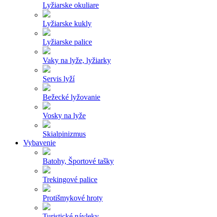
Lyžiarske okuliare
Lyžiarske kukly
Lyžiarske palice
Vaky na lyže, lyžiarky
Servis lyží
Bežecké lyžovanie
Vosky na lyže
Skialpinizmus
Vybavenie
Batohy, Športové tašky
Trekingové palice
Protišmykové hroty
Turistické návleky