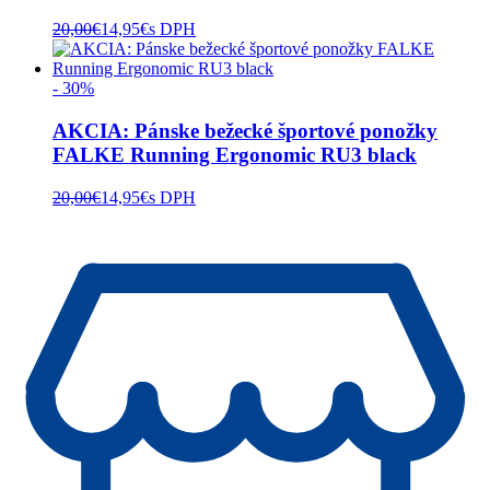
20,00
€
14,95
€
s DPH
- 30%
AKCIA: Pánske bežecké športové ponožky
FALKE Running Ergonomic RU3 black
20,00
€
14,95
€
s DPH