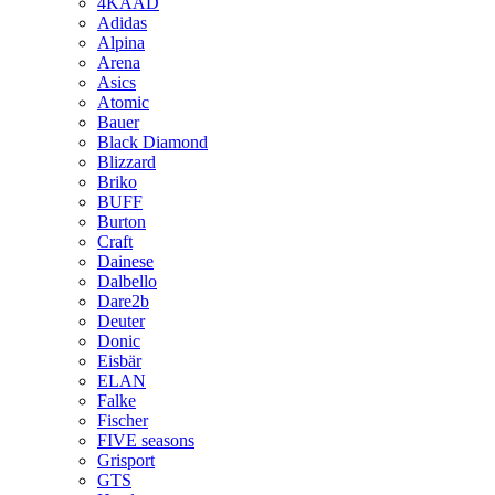
4KAAD
Adidas
Alpina
Arena
Asics
Atomic
Bauer
Black Diamond
Blizzard
Briko
BUFF
Burton
Craft
Dainese
Dalbello
Dare2b
Deuter
Donic
Eisbär
ELAN
Falke
Fischer
FIVE seasons
Grisport
GTS