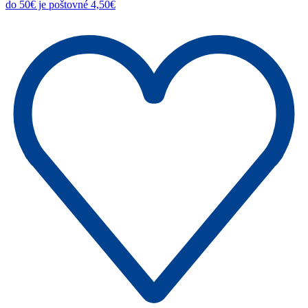
do 50€ je poštovné 4,50€