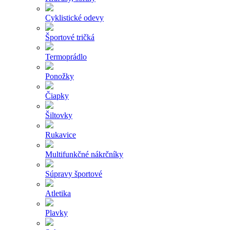
Cyklistické odevy
Športové tričká
Termoprádlo
Ponožky
Čiapky
Šiltovky
Rukavice
Multifunkčné nákrčníky
Súpravy športové
Atletika
Plavky