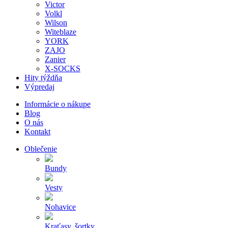
Victor
Volkl
Wilson
Witeblaze
YORK
ZAJO
Zanier
X-SOCKS
Hity týždňa
Výpredaj
Informácie o nákupe
Blog
O nás
Kontakt
Oblečenie
Bundy
Vesty
Nohavice
Kraťasy, šortky