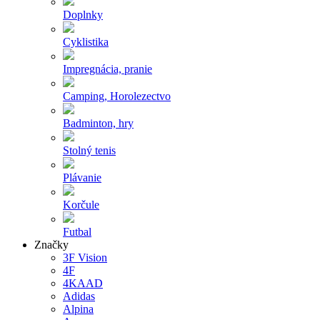
Doplnky
Cyklistika
Impregnácia, pranie
Camping, Horolezectvo
Badminton, hry
Stolný tenis
Plávanie
Korčule
Futbal
Značky
3F Vision
4F
4KAAD
Adidas
Alpina