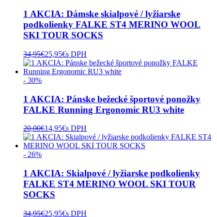
1 AKCIA: Dámske skialpové / lyžiarske
podkolienky FALKE ST4 MERINO WOOL
SKI TOUR SOCKS
34,95
€
25,95
€
s DPH
- 30%
1 AKCIA: Pánske bežecké športové ponožky
FALKE Running Ergonomic RU3 white
20,00
€
14,95
€
s DPH
- 26%
1 AKCIA: Skialpové / lyžiarske podkolienky
FALKE ST4 MERINO WOOL SKI TOUR
SOCKS
34,95
€
25,95
€
s DPH