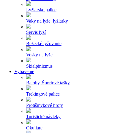
Lyžiarske palice
Vaky na lyže, lyžiarky
Servis lyží
Bežecké lyžovanie
Vosky na lyže
Skialpinizmus
Vybavenie
Batohy, Športové tašky
Trekingové palice
Protišmykové hroty
Turistické návleky
Okuliare