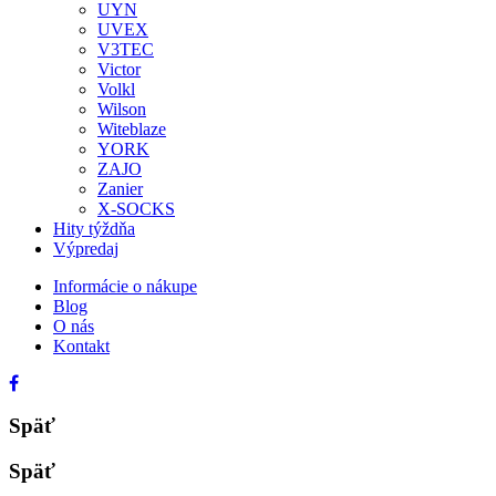
UYN
UVEX
V3TEC
Victor
Volkl
Wilson
Witeblaze
YORK
ZAJO
Zanier
X-SOCKS
Hity týždňa
Výpredaj
Informácie o nákupe
Blog
O nás
Kontakt
Späť
Späť