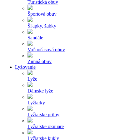
Turistická obuv
Športová obuv
Šľapky, žabky
Sandále
Voľnočasová obuv
Zimná obuv
Lyžovanie
Lyže
Dámske lyže
Lyžiarky
Lyžiarske prilby
Lyžiarske okuliare
Lyžiarske kukly