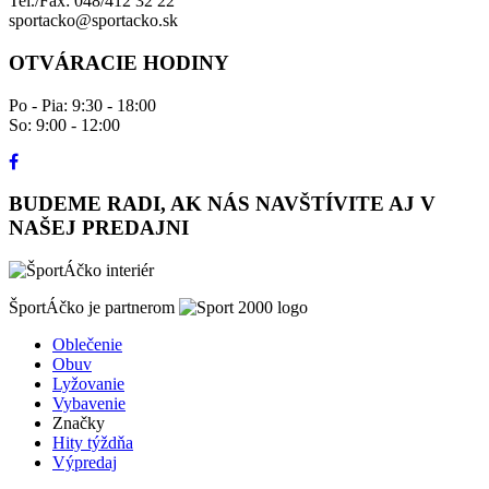
Tel./Fax: 048/412 32 22
sportacko@sportacko.sk
OTVÁRACIE HODINY
Po - Pia: 9:30 - 18:00
So: 9:00 - 12:00
BUDEME RADI, AK NÁS NAVŠTÍVITE AJ V
NAŠEJ PREDAJNI
ŠportÁčko je partnerom
Oblečenie
Obuv
Lyžovanie
Vybavenie
Značky
Hity týždňa
Výpredaj