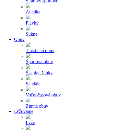
Súpravy športové
Atletika
Plavky
Sukne
Obuv
Turistická obuv
Športová obuv
Šľapky, žabky
Sandále
Voľnočasová obuv
Zimná obuv
Lyžovanie
Lyže