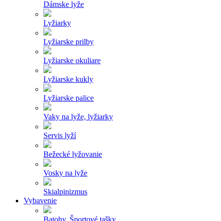
Dámske lyže
Lyžiarky
Lyžiarske prilby
Lyžiarske okuliare
Lyžiarske kukly
Lyžiarske palice
Vaky na lyže, lyžiarky
Servis lyží
Bežecké lyžovanie
Vosky na lyže
Skialpinizmus
Vybavenie
Batohy, Športové tašky