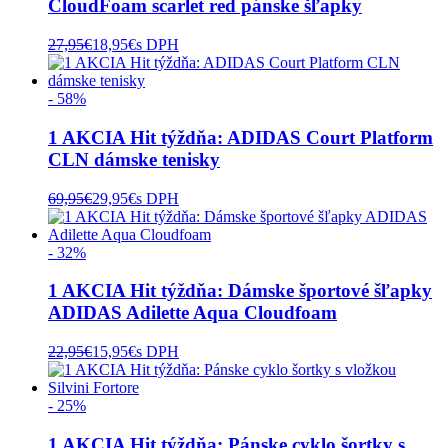
CloudFoam scarlet red pánske šľapky
27,95
€
18,95
€
s DPH
- 58%
1 AKCIA Hit týždňa: ADIDAS Court Platform
CLN dámske tenisky
69,95
€
29,95
€
s DPH
- 32%
1 AKCIA Hit týždňa: Dámske športové šľapky
ADIDAS Adilette Aqua Cloudfoam
22,95
€
15,95
€
s DPH
- 25%
1 AKCIA Hit týždňa: Pánske cyklo šortky s