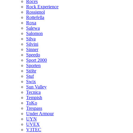
Roces
Rock Experience
Rossignol
Rottefella
Roxa
Salewa
Salomon
Silva
Silvini
Sinner
Speedo
Sport 2000
Sporten
Stöhr
Stuf
Swix
Sun Valley
Tecnica
Tempish
ToKo
Trespass
Under Armour
UYN
UVEX
V3TEC