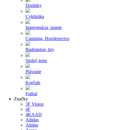
Doplnky
Cyklistika
Impregnácia, pranie
Camping, Horolezectvo
Badminton, hry
Stolný tenis
Plávanie
Korčule
Futbal
Značky
3F Vision
4F
4KAAD
Adidas
Alpina