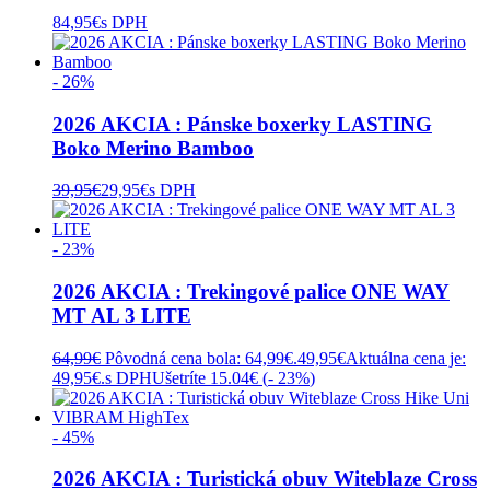
84,95
€
s DPH
- 26%
2026 AKCIA : Pánske boxerky LASTING
Boko Merino Bamboo
39,95
€
29,95
€
s DPH
- 23%
2026 AKCIA : Trekingové palice ONE WAY
MT AL 3 LITE
64,99
€
Pôvodná cena bola: 64,99€.
49,95
€
Aktuálna cena je:
49,95€.
s DPH
Ušetríte 15.04€ (
- 23%
)
- 45%
2026 AKCIA : Turistická obuv Witeblaze Cross