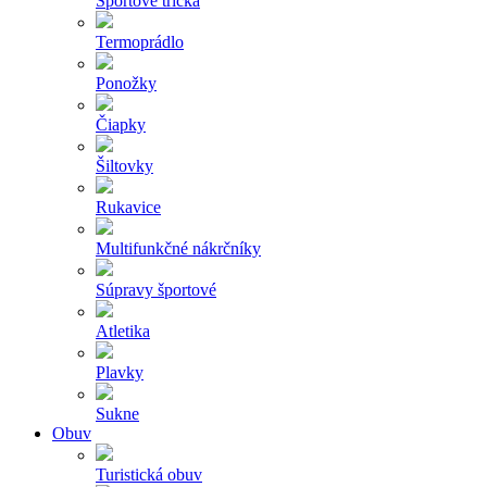
Športové tričká
Termoprádlo
Ponožky
Čiapky
Šiltovky
Rukavice
Multifunkčné nákrčníky
Súpravy športové
Atletika
Plavky
Sukne
Obuv
Turistická obuv