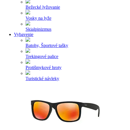
Bežecké lyžovanie
Vosky na lyže
Skialpinizmus
Vybavenie
Batohy, Športové tašky
Trekingové palice
Protišmykové hroty
Turistické návleky