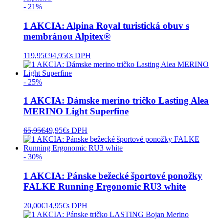
- 21%
1 AKCIA: Alpina Royal turistická obuv s
membránou Alpitex®
119,95
€
94,95
€
s DPH
- 25%
1 AKCIA: Dámske merino tričko Lasting Alea
MERINO Light Superfine
65,95
€
49,95
€
s DPH
- 30%
1 AKCIA: Pánske bežecké športové ponožky
FALKE Running Ergonomic RU3 white
20,00
€
14,95
€
s DPH