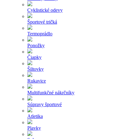
Cyklistické odevy
Športové tričká
Termoprádlo
Ponožky
Čiapky
Šiltovky
Rukavice
Multifunkčné nákrčníky
Súpravy športové
Atletika
Plavky