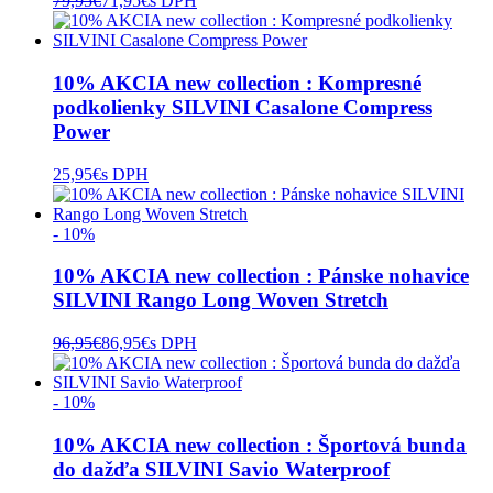
79,95
€
71,95
€
s DPH
10% AKCIA new collection : Kompresné
podkolienky SILVINI Casalone Compress
Power
25,95
€
s DPH
- 10%
10% AKCIA new collection : Pánske nohavice
SILVINI Rango Long Woven Stretch
96,95
€
86,95
€
s DPH
- 10%
10% AKCIA new collection : Športová bunda
do dažďa SILVINI Savio Waterproof