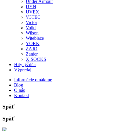
Under Armour
UYN
UVEX
V3TEC
Victor
Volkl
Wilson
Witeblaze
YORK
ZAJO
Zanier
X-SOCKS
Hity týždňa
Výpredaj
Informácie o nákupe
Blog
O nás
Kontakt
Späť
Späť