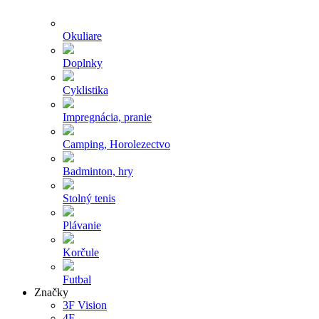
Okuliare
Doplnky
Cyklistika
Impregnácia, pranie
Camping, Horolezectvo
Badminton, hry
Stolný tenis
Plávanie
Korčule
Futbal
Značky
3F Vision
4F