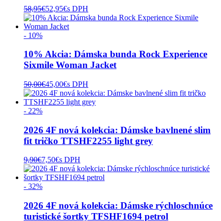
58,95
€
52,95
€
s DPH
- 10%
10% Akcia: Dámska bunda Rock Experience
Sixmile Woman Jacket
50,00
€
45,00
€
s DPH
- 22%
2026 4F nová kolekcia: Dámske bavlnené slim
fit tričko TTSHF2255 light grey
9,90
€
7,50
€
s DPH
- 32%
2026 4F nová kolekcia: Dámske rýchloschnúce
turistické šortky TFSHF1694 petrol