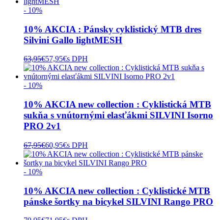
- 10%
10% AKCIA : Pánsky cyklistický MTB dres
Silvini Gallo lightMESH
63,95
€
57,95
€
s DPH
- 10%
10% AKCIA new collection : Cyklistická MTB
sukňa s vnútornými elasťákmi SILVINI Isorno
PRO 2v1
67,95
€
60,95
€
s DPH
- 10%
10% AKCIA new collection : Cyklistické MTB
pánske šortky na bicykel SILVINI Rango PRO