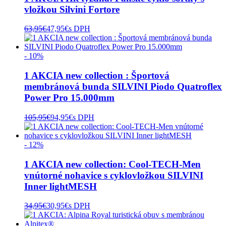
vložkou Silvini Fortore
63,95
€
47,95
€
s DPH
- 10%
1 AKCIA new collection : Športová
membránová bunda SILVINI Piodo Quatroflex
Power Pro 15.000mm
105,95
€
94,95
€
s DPH
- 12%
1 AKCIA new collection: Cool-TECH-Men
vnútorné nohavice s cyklovložkou SILVINI
Inner lightMESH
34,95
€
30,95
€
s DPH