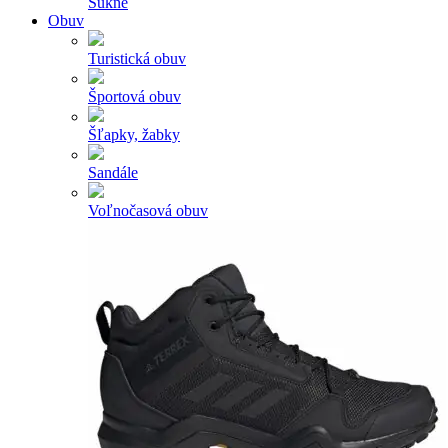
Sukne
Obuv
Turistická obuv
Športová obuv
Šľapky, žabky
Sandále
Voľnočasová obuv