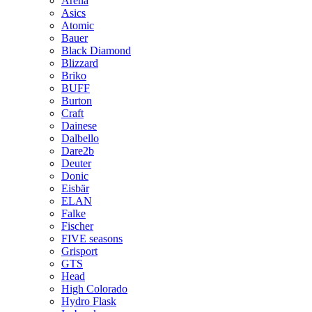
Arena
Asics
Atomic
Bauer
Black Diamond
Blizzard
Briko
BUFF
Burton
Craft
Dainese
Dalbello
Dare2b
Deuter
Donic
Eisbär
ELAN
Falke
Fischer
FIVE seasons
Grisport
GTS
Head
High Colorado
Hydro Flask