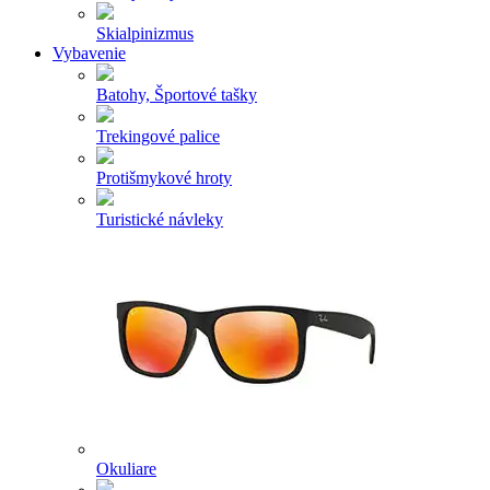
Skialpinizmus
Vybavenie
Batohy, Športové tašky
Trekingové palice
Protišmykové hroty
Turistické návleky
Okuliare