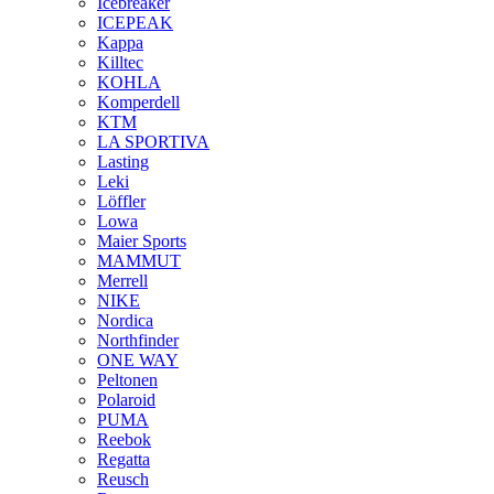
Icebreaker
ICEPEAK
Kappa
Killtec
KOHLA
Komperdell
KTM
LA SPORTIVA
Lasting
Leki
Löffler
Lowa
Maier Sports
MAMMUT
Merrell
NIKE
Nordica
Northfinder
ONE WAY
Peltonen
Polaroid
PUMA
Reebok
Regatta
Reusch