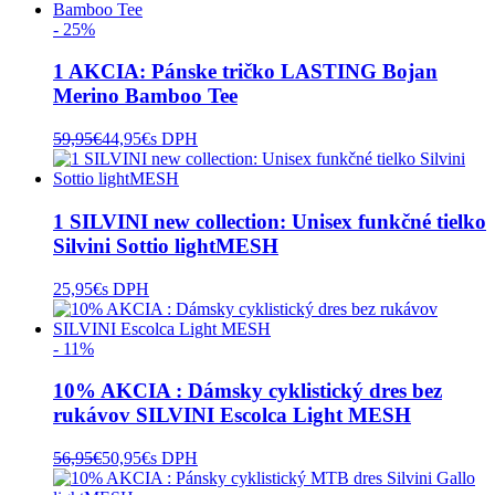
- 25%
1 AKCIA: Pánske tričko LASTING Bojan
Merino Bamboo Tee
59,95
€
44,95
€
s DPH
1 SILVINI new collection: Unisex funkčné tielko
Silvini Sottio lightMESH
25,95
€
s DPH
- 11%
10% AKCIA : Dámsky cyklistický dres bez
rukávov SILVINI Escolca Light MESH
56,95
€
50,95
€
s DPH