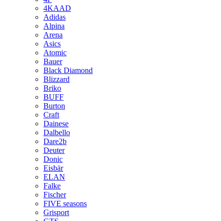
4KAAD
Adidas
Alpina
Arena
Asics
Atomic
Bauer
Black Diamond
Blizzard
Briko
BUFF
Burton
Craft
Dainese
Dalbello
Dare2b
Deuter
Donic
Eisbär
ELAN
Falke
Fischer
FIVE seasons
Grisport