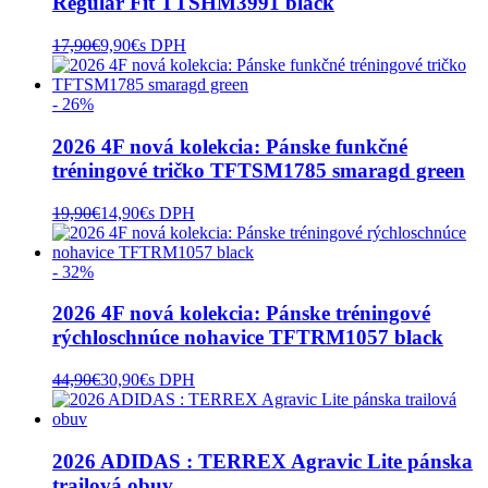
Regular Fit TTSHM3991 black
17,90
€
9,90
€
s DPH
- 26%
2026 4F nová kolekcia: Pánske funkčné
tréningové tričko TFTSM1785 smaragd green
19,90
€
14,90
€
s DPH
- 32%
2026 4F nová kolekcia: Pánske tréningové
rýchloschnúce nohavice TFTRM1057 black
44,90
€
30,90
€
s DPH
2026 ADIDAS : TERREX Agravic Lite pánska
trailová obuv