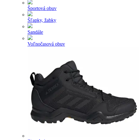
Športová obuv
Šľapky, žabky
Sandále
Voľnočasová obuv