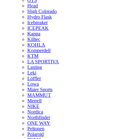
GTS
Head
High Colorado
Hydro Flask
Icebreaker
ICEPEAK
Kappa
Killtec
KOHLA
Komperdell
KTM
LA SPORTIVA
Lasting
Leki
Löffler
Lowa
Maier Sports
MAMMUT
Merrell
NIKE
Nordica
Northfinder
ONE WAY
Peltonen
Polaroid