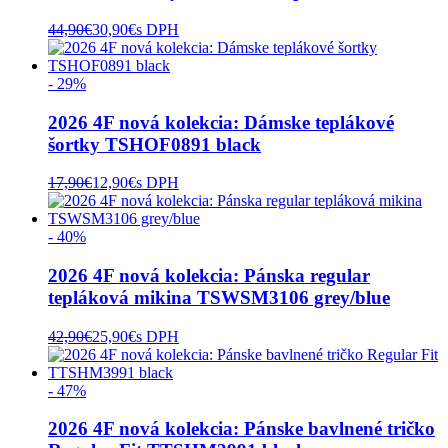
44,90
€
30,90
€
s DPH
- 29%
2026 4F nová kolekcia: Dámske teplákové
šortky TSHOF0891 black
17,90
€
12,90
€
s DPH
- 40%
2026 4F nová kolekcia: Pánska regular
tepláková mikina TSWSM3106 grey/blue
42,90
€
25,90
€
s DPH
- 47%
2026 4F nová kolekcia: Pánske bavlnené tričko