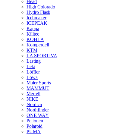
Head
High Colorado
Hydro Flask
Icebreaker
ICEPEAK
Kappa
Killtec
KOHLA
Komperdell
KTM
LA SPORTIVA
Lasting
Leki
Löffler
Lowa
Maier Sports
MAMMUT
Merrell
NIKE
Nordica
Northfinder
ONE WAY
Peltonen
Polaroid
PUMA