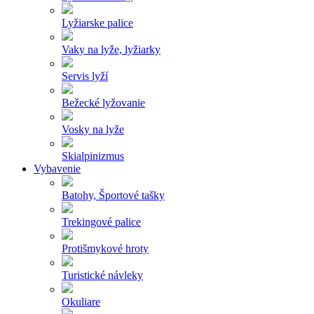
Lyžiarske palice
Vaky na lyže, lyžiarky
Servis lyží
Bežecké lyžovanie
Vosky na lyže
Skialpinizmus
Vybavenie
Batohy, Športové tašky
Trekingové palice
Protišmykové hroty
Turistické návleky
Okuliare