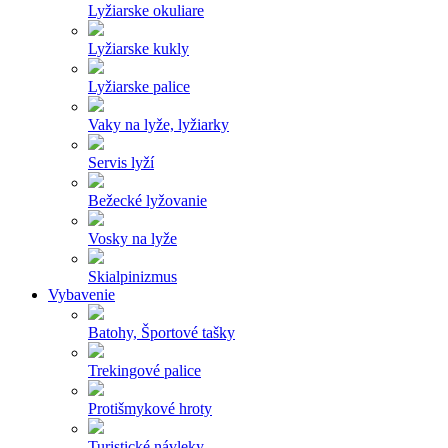
Lyžiarske okuliare
Lyžiarske kukly
Lyžiarske palice
Vaky na lyže, lyžiarky
Servis lyží
Bežecké lyžovanie
Vosky na lyže
Skialpinizmus
Vybavenie
Batohy, Športové tašky
Trekingové palice
Protišmykové hroty
Turistické návleky