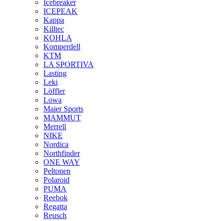
Icebreaker
ICEPEAK
Kappa
Killtec
KOHLA
Komperdell
KTM
LA SPORTIVA
Lasting
Leki
Löffler
Lowa
Maier Sports
MAMMUT
Merrell
NIKE
Nordica
Northfinder
ONE WAY
Peltonen
Polaroid
PUMA
Reebok
Regatta
Reusch