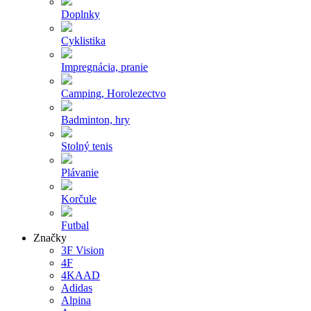
Doplnky
Cyklistika
Impregnácia, pranie
Camping, Horolezectvo
Badminton, hry
Stolný tenis
Plávanie
Korčule
Futbal
Značky
3F Vision
4F
4KAAD
Adidas
Alpina