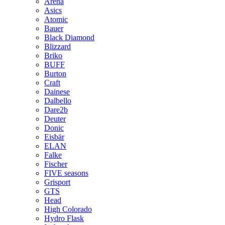
Arena
Asics
Atomic
Bauer
Black Diamond
Blizzard
Briko
BUFF
Burton
Craft
Dainese
Dalbello
Dare2b
Deuter
Donic
Eisbär
ELAN
Falke
Fischer
FIVE seasons
Grisport
GTS
Head
High Colorado
Hydro Flask