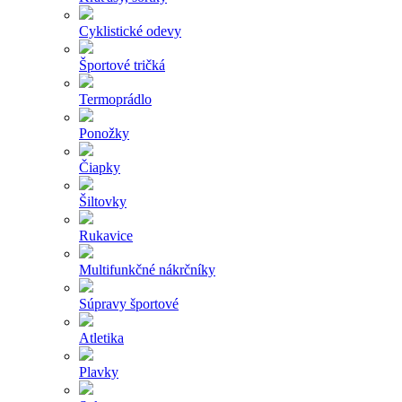
Cyklistické odevy
Športové tričká
Termoprádlo
Ponožky
Čiapky
Šiltovky
Rukavice
Multifunkčné nákrčníky
Súpravy športové
Atletika
Plavky