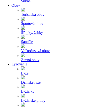
Sukne
Obuv
Turistická obuv
Športová obuv
Šľapky, žabky
Sandále
Voľnočasová obuv
Zimná obuv
Lyžovanie
Lyže
Dámske lyže
Lyžiarky
Lyžiarske prilby