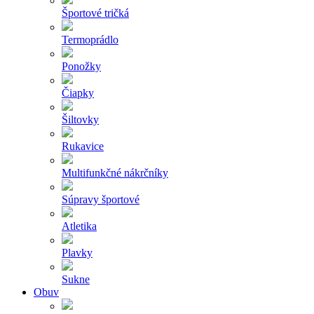
Športové tričká
Termoprádlo
Ponožky
Čiapky
Šiltovky
Rukavice
Multifunkčné nákrčníky
Súpravy športové
Atletika
Plavky
Sukne
Obuv