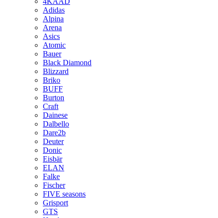
4KAAD
Adidas
Alpina
Arena
Asics
Atomic
Bauer
Black Diamond
Blizzard
Briko
BUFF
Burton
Craft
Dainese
Dalbello
Dare2b
Deuter
Donic
Eisbär
ELAN
Falke
Fischer
FIVE seasons
Grisport
GTS