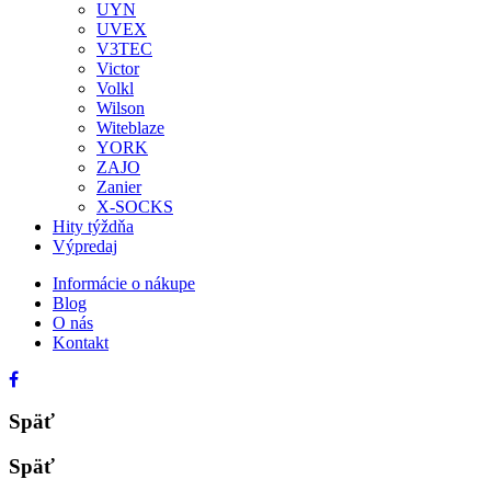
UYN
UVEX
V3TEC
Victor
Volkl
Wilson
Witeblaze
YORK
ZAJO
Zanier
X-SOCKS
Hity týždňa
Výpredaj
Informácie o nákupe
Blog
O nás
Kontakt
Späť
Späť