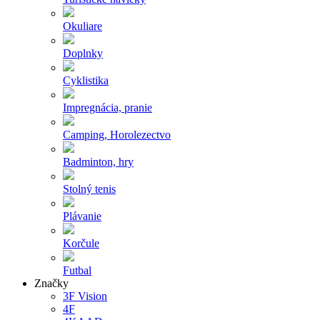
Okuliare
Doplnky
Cyklistika
Impregnácia, pranie
Camping, Horolezectvo
Badminton, hry
Stolný tenis
Plávanie
Korčule
Futbal
Značky
3F Vision
4F