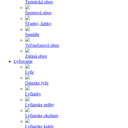
Turistická obuv
Športová obuv
Šľapky, žabky
Sandále
Voľnočasová obuv
Zimná obuv
Lyžovanie
Lyže
Dámske lyže
Lyžiarky
Lyžiarske prilby
Lyžiarske okuliare
Lyžiarske kukly