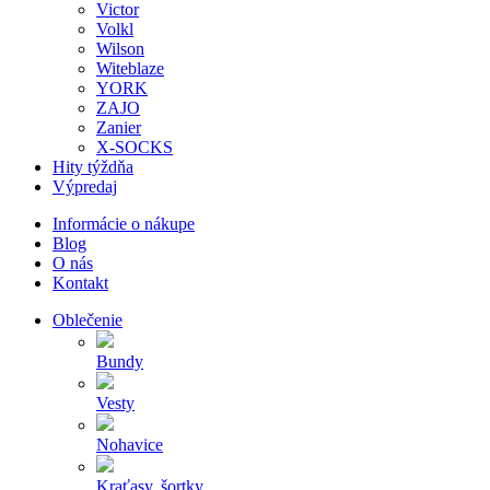
Victor
Volkl
Wilson
Witeblaze
YORK
ZAJO
Zanier
X-SOCKS
Hity týždňa
Výpredaj
Informácie o nákupe
Blog
O nás
Kontakt
Oblečenie
Bundy
Vesty
Nohavice
Kraťasy, šortky