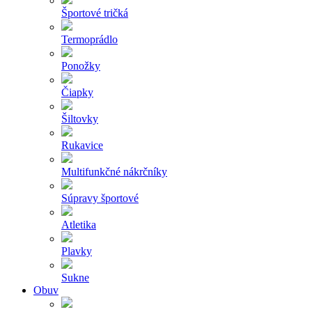
Športové tričká
Termoprádlo
Ponožky
Čiapky
Šiltovky
Rukavice
Multifunkčné nákrčníky
Súpravy športové
Atletika
Plavky
Sukne
Obuv