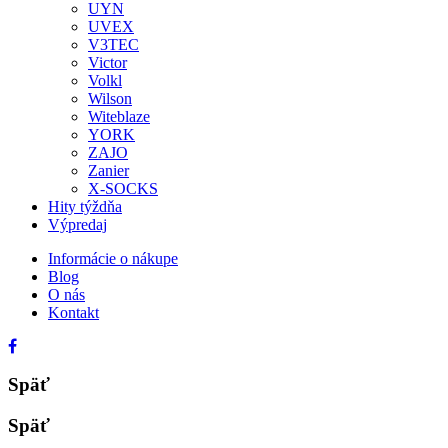
UYN
UVEX
V3TEC
Victor
Volkl
Wilson
Witeblaze
YORK
ZAJO
Zanier
X-SOCKS
Hity týždňa
Výpredaj
Informácie o nákupe
Blog
O nás
Kontakt
Späť
Späť