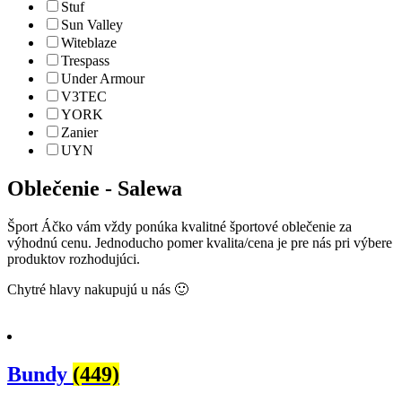
Stuf
Sun Valley
Witeblaze
Trespass
Under Armour
V3TEC
YORK
Zanier
UYN
Oblečenie
- Salewa
Šport Áčko vám vždy ponúka kvalitné športové oblečenie za
výhodnú cenu. Jednoducho pomer kvalita/cena je pre nás pri výbere
produktov rozhodujúci.
Chytré hlavy nakupujú u nás 🙂
Bundy
(449)