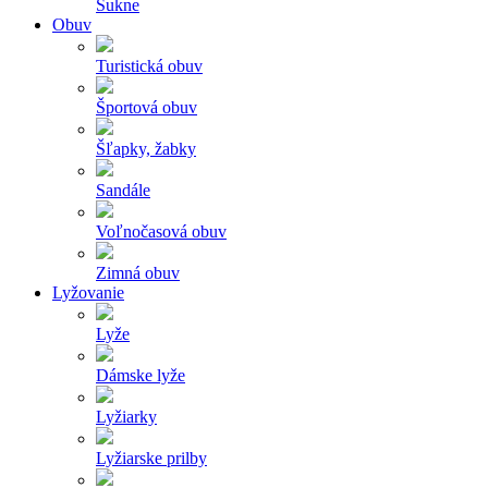
Sukne
Obuv
Turistická obuv
Športová obuv
Šľapky, žabky
Sandále
Voľnočasová obuv
Zimná obuv
Lyžovanie
Lyže
Dámske lyže
Lyžiarky
Lyžiarske prilby