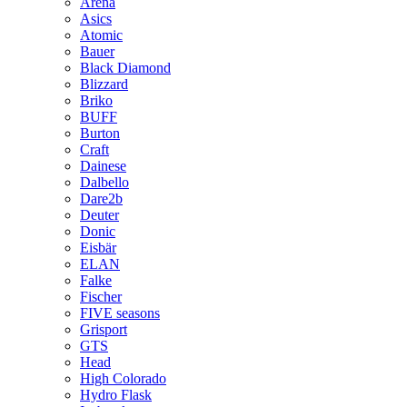
Arena
Asics
Atomic
Bauer
Black Diamond
Blizzard
Briko
BUFF
Burton
Craft
Dainese
Dalbello
Dare2b
Deuter
Donic
Eisbär
ELAN
Falke
Fischer
FIVE seasons
Grisport
GTS
Head
High Colorado
Hydro Flask