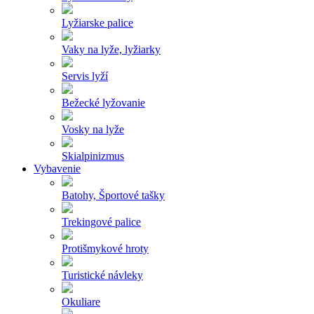
Lyžiarske palice
Vaky na lyže, lyžiarky
Servis lyží
Bežecké lyžovanie
Vosky na lyže
Skialpinizmus
Vybavenie
Batohy, Športové tašky
Trekingové palice
Protišmykové hroty
Turistické návleky
Okuliare