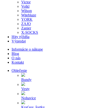
Victor
Volkl
Wilson
Witeblaze
YORK
ZAJO
Zanier
X-SOCKS
Hity týždňa
Výpredaj
Informácie o nákupe
Blog
O nás
Kontakt
Oblečenie
Bundy
Vesty
Nohavice
Kraťasy, šortky