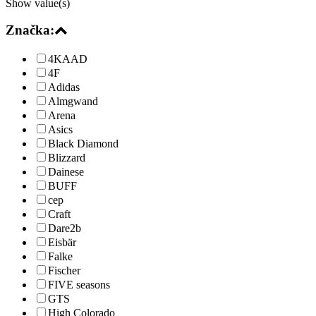
Show value(s)
Značka:
4KAAD
4F
Adidas
Almgwand
Arena
Asics
Black Diamond
Blizzard
Dainese
BUFF
cep
Craft
Dare2b
Eisbär
Falke
Fischer
FIVE seasons
GTS
High Colorado