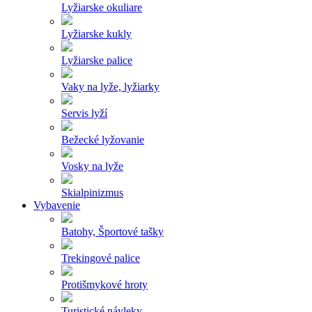
Lyžiarske okuliare
Lyžiarske kukly
Lyžiarske palice
Vaky na lyže, lyžiarky
Servis lyží
Bežecké lyžovanie
Vosky na lyže
Skialpinizmus
Vybavenie
Batohy, Športové tašky
Trekingové palice
Protišmykové hroty
Turistické návleky