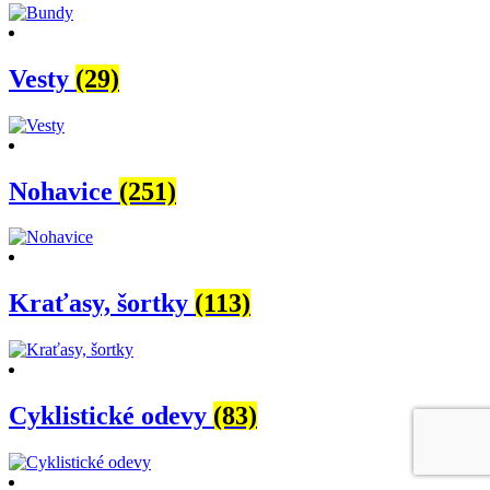
Vesty
(29)
Nohavice
(251)
Kraťasy, šortky
(113)
Cyklistické odevy
(83)