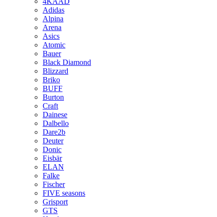
4KAAD
Adidas
Alpina
Arena
Asics
Atomic
Bauer
Black Diamond
Blizzard
Briko
BUFF
Burton
Craft
Dainese
Dalbello
Dare2b
Deuter
Donic
Eisbär
ELAN
Falke
Fischer
FIVE seasons
Grisport
GTS