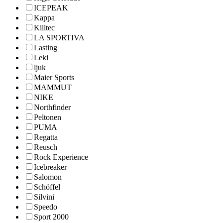
ICEPEAK
Kappa
Killtec
LA SPORTIVA
Lasting
Leki
ljuk
Maier Sports
MAMMUT
NIKE
Northfinder
Peltonen
PUMA
Regatta
Reusch
Rock Experience
Icebreaker
Salomon
Schöffel
Silvini
Speedo
Sport 2000