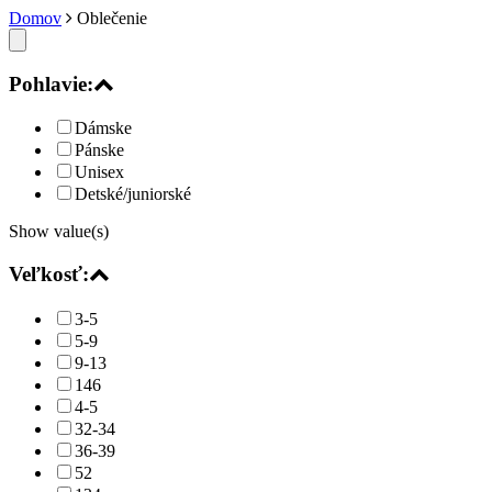
Domov
Oblečenie
Pohlavie:
Dámske
Pánske
Unisex
Detské/juniorské
Show value(s)
Veľkosť:
3-5
5-9
9-13
146
4-5
32-34
36-39
52