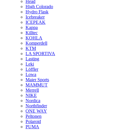
Head
High Colorado
Hydro Flask
Icebreaker
ICEPEAK
Kappa
Killtec
KOHLA
Komperdell
KTM
LA SPORTIVA
Lasting
Leki
Löffler
Lowa
Maier Sports
MAMMUT
Merrell
NIKE
Nordica
Northfinder
ONE WAY
Peltonen
Polaroid
PUMA