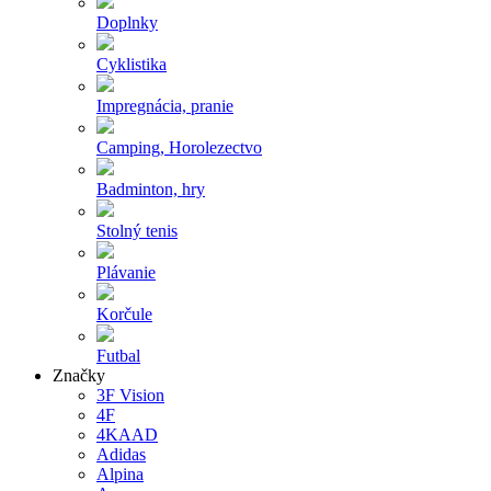
Doplnky
Cyklistika
Impregnácia, pranie
Camping, Horolezectvo
Badminton, hry
Stolný tenis
Plávanie
Korčule
Futbal
Značky
3F Vision
4F
4KAAD
Adidas
Alpina