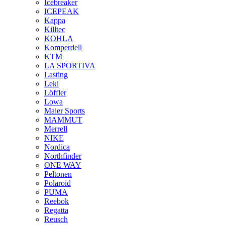
Icebreaker
ICEPEAK
Kappa
Killtec
KOHLA
Komperdell
KTM
LA SPORTIVA
Lasting
Leki
Löffler
Lowa
Maier Sports
MAMMUT
Merrell
NIKE
Nordica
Northfinder
ONE WAY
Peltonen
Polaroid
PUMA
Reebok
Regatta
Reusch