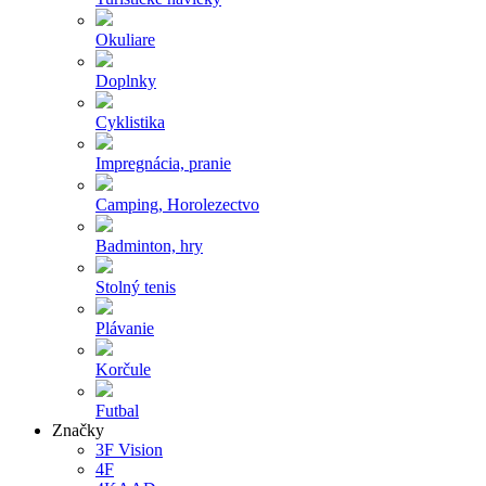
Okuliare
Doplnky
Cyklistika
Impregnácia, pranie
Camping, Horolezectvo
Badminton, hry
Stolný tenis
Plávanie
Korčule
Futbal
Značky
3F Vision
4F