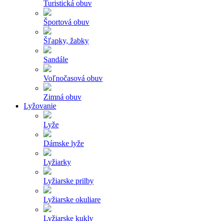
Turistická obuv
Športová obuv
Šľapky, žabky
Sandále
Voľnočasová obuv
Zimná obuv
Lyžovanie
Lyže
Dámske lyže
Lyžiarky
Lyžiarske prilby
Lyžiarske okuliare
Lyžiarske kukly