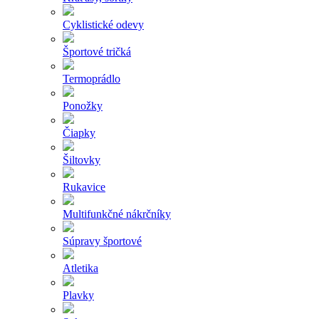
Cyklistické odevy
Športové tričká
Termoprádlo
Ponožky
Čiapky
Šiltovky
Rukavice
Multifunkčné nákrčníky
Súpravy športové
Atletika
Plavky