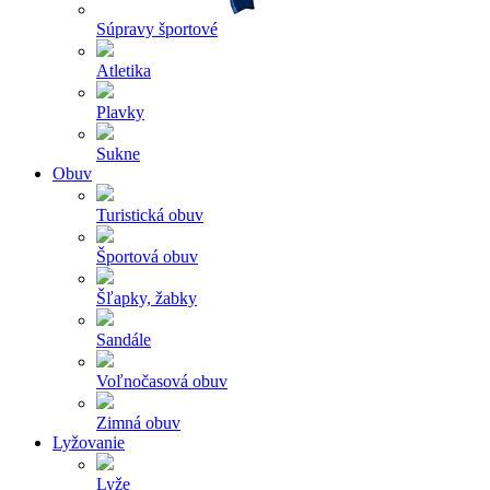
Súpravy športové
Atletika
Plavky
Sukne
Obuv
Turistická obuv
Športová obuv
Šľapky, žabky
Sandále
Voľnočasová obuv
Zimná obuv
Lyžovanie
Lyže