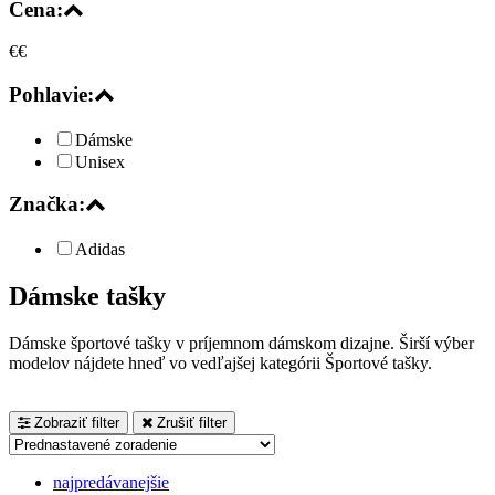
Cena:
€
€
Pohlavie:
Dámske
Unisex
Značka:
Adidas
Dámske tašky
Dámske športové tašky v príjemnom dámskom dizajne. Širší výber
modelov nájdete hneď vo vedľajšej kategórii Športové tašky.
Zobraziť filter
Zrušiť filter
najpredávanejšie