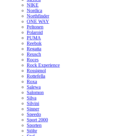
NIKE
Nordica
Northfinder
ONE WAY
Peltonen
Polaroid
PUMA
Reebok
Regatta
Reusch
Roces
Rock Experience
Rossignol
Rottefella
Roxa
Salewa
Salomon
Silva
Silvini
Sinner
Speedo
Sport 2000
Sporten
Stöhr