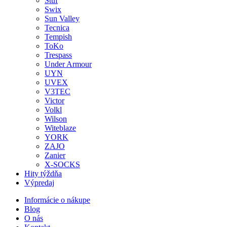
Stuf
Swix
Sun Valley
Tecnica
Tempish
ToKo
Trespass
Under Armour
UYN
UVEX
V3TEC
Victor
Volkl
Wilson
Witeblaze
YORK
ZAJO
Zanier
X-SOCKS
Hity týždňa
Výpredaj
Informácie o nákupe
Blog
O nás