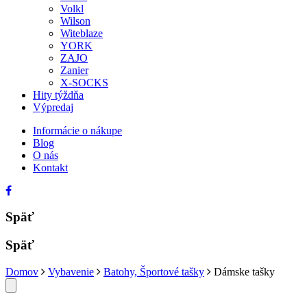
Volkl
Wilson
Witeblaze
YORK
ZAJO
Zanier
X-SOCKS
Hity týždňa
Výpredaj
Informácie o nákupe
Blog
O nás
Kontakt
Späť
Späť
Domov
Vybavenie
Batohy, Športové tašky
Dámske tašky