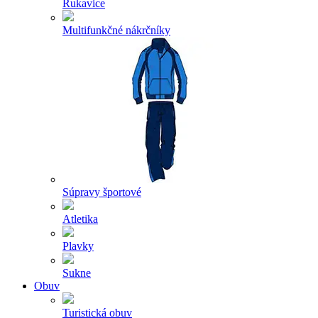
Rukavice
Multifunkčné nákrčníky
Súpravy športové
Atletika
Plavky
Sukne
Obuv
Turistická obuv