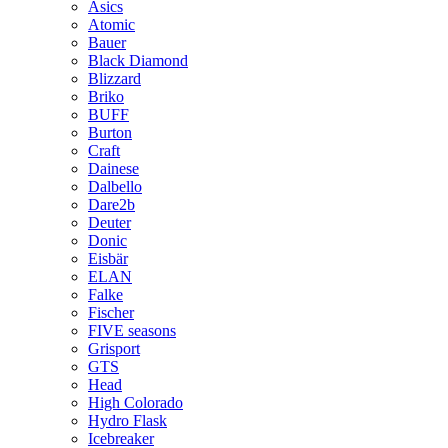
Asics
Atomic
Bauer
Black Diamond
Blizzard
Briko
BUFF
Burton
Craft
Dainese
Dalbello
Dare2b
Deuter
Donic
Eisbär
ELAN
Falke
Fischer
FIVE seasons
Grisport
GTS
Head
High Colorado
Hydro Flask
Icebreaker