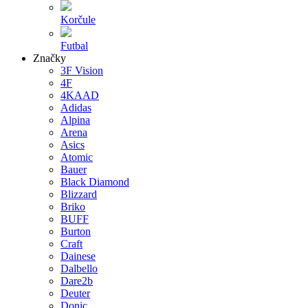
Korčule
Futbal
Značky
3F Vision
4F
4KAAD
Adidas
Alpina
Arena
Asics
Atomic
Bauer
Black Diamond
Blizzard
Briko
BUFF
Burton
Craft
Dainese
Dalbello
Dare2b
Deuter
Donic