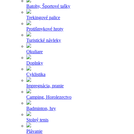
Batohy, Športové tašky
Trekingové palice
Protišmykové hroty
Turistické návleky
Okuliare
Doplnky
Cyklistika
Impregnácia, pranie
Camping, Horolezectvo
Badminton, hry
Stolný tenis
Plávanie