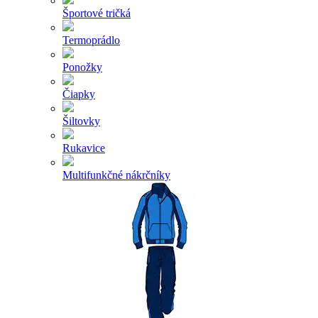
Športové tričká
Termoprádlo
Ponožky
Čiapky
Šiltovky
Rukavice
Multifunkčné nákrčníky