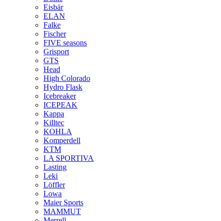
Eisbär
ELAN
Falke
Fischer
FIVE seasons
Grisport
GTS
Head
High Colorado
Hydro Flask
Icebreaker
ICEPEAK
Kappa
Killtec
KOHLA
Komperdell
KTM
LA SPORTIVA
Lasting
Leki
Löffler
Lowa
Maier Sports
MAMMUT
Merrell