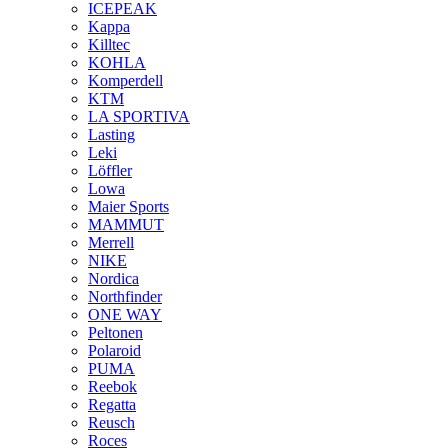
ICEPEAK
Kappa
Killtec
KOHLA
Komperdell
KTM
LA SPORTIVA
Lasting
Leki
Löffler
Lowa
Maier Sports
MAMMUT
Merrell
NIKE
Nordica
Northfinder
ONE WAY
Peltonen
Polaroid
PUMA
Reebok
Regatta
Reusch
Roces