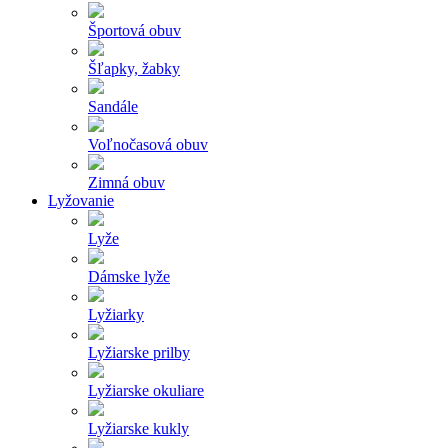
Športová obuv
Šľapky, žabky
Sandále
Voľnočasová obuv
Zimná obuv
Lyžovanie
Lyže
Dámske lyže
Lyžiarky
Lyžiarske prilby
Lyžiarske okuliare
Lyžiarske kukly