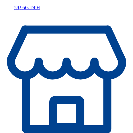
59,95
€
s DPH