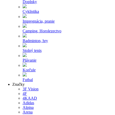
Doplnky
Cyklistika
Impregnácia, pranie
Camping, Horolezectvo
Badminton, hry
Stolný tenis
Plávanie
Korčule
Futbal
Značky
3F Vision
4F
4KAAD
Adidas
Alpina
Arena