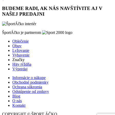
BUDEME RADI, AK NÁS NAVŠTÍVITE AJ V
NAŠEJ PREDAJNI
ŠportÁčko je partnerom
Oblečenie
Obuv
Lyžovanie
Vybavenie
Značky
Hity týždňa
Výpredaj
Informácie o nákupe
Obchodné podmienky
Ochrana súkromia
Odstúpenie od zmluvy
Blog
O nás
Kontakt
COPYRIGHT © ŠPORT ÁČKO