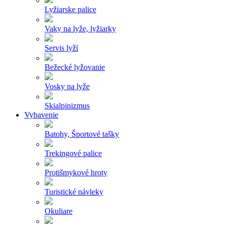
Lyžiarske palice
Vaky na lyže, lyžiarky
Servis lyží
Bežecké lyžovanie
Vosky na lyže
Skialpinizmus
Vybavenie
Batohy, Športové tašky
Trekingové palice
Protišmykové hroty
Turistické návleky
Okuliare