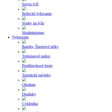
Servis lyží
Bežecké lyžovanie
Vosky na lyže
Skialpinizmus
Vybavenie
Batohy, Športové tašky
Trekingové palice
Protišmykové hroty
Turistické návleky
Okuliare
Doplnky
Cyklistika