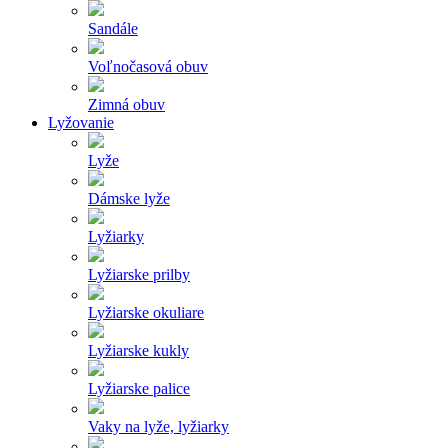
Sandále
Voľnočasová obuv
Zimná obuv
Lyžovanie
Lyže
Dámske lyže
Lyžiarky
Lyžiarske prilby
Lyžiarske okuliare
Lyžiarske kukly
Lyžiarske palice
Vaky na lyže, lyžiarky