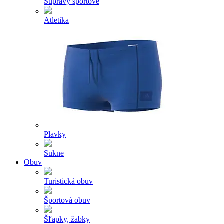
Súpravy športové
Atletika
Plavky
Sukne
Obuv
Turistická obuv
Športová obuv
Šľapky, žabky