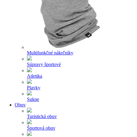
Multifunkčné nákrčníky
Súpravy športové
Atletika
Plavky
Sukne
Obuv
Turistická obuv
Športová obuv