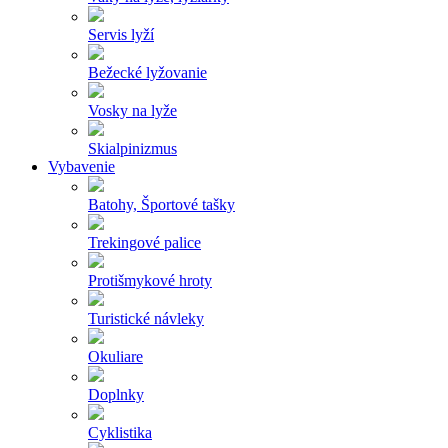
Servis lyží
Bežecké lyžovanie
Vosky na lyže
Skialpinizmus
Vybavenie
Batohy, Športové tašky
Trekingové palice
Protišmykové hroty
Turistické návleky
Okuliare
Doplnky
Cyklistika