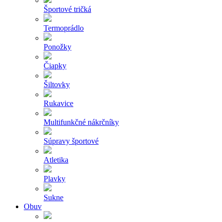
Športové tričká
Termoprádlo
Ponožky
Čiapky
Šiltovky
Rukavice
Multifunkčné nákrčníky
Súpravy športové
Atletika
Plavky
Sukne
Obuv