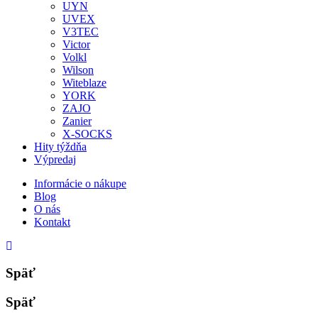
UYN
UVEX
V3TEC
Victor
Volkl
Wilson
Witeblaze
YORK
ZAJO
Zanier
X-SOCKS
Hity týždňa
Výpredaj
Informácie o nákupe
Blog
O nás
Kontakt
Späť
Späť