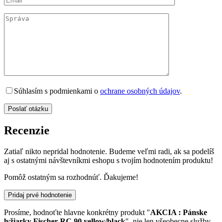
Súhlasím s podmienkami o
ochrane osobných údajov
.
Recenzie
Zatiaľ nikto nepridal hodnotenie. Budeme veľmi radi, ak sa podelíš
aj s ostatnými návštevníkmi eshopu s tvojím hodnotením produktu!
Pomôž ostatným sa rozhodnúť. Ďakujeme!
Pridaj prvé hodnotenie
Prosíme, hodnoťte hlavne konkrétny produkt "
AKCIA : Pánske
lyžiarky Fischer RC 90 yellow/black
", nie len všeobecne služby