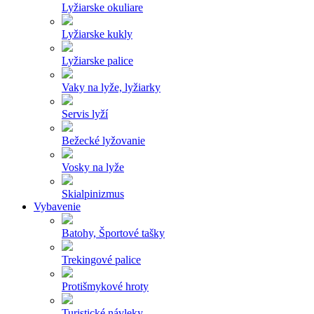
Lyžiarske okuliare
Lyžiarske kukly
Lyžiarske palice
Vaky na lyže, lyžiarky
Servis lyží
Bežecké lyžovanie
Vosky na lyže
Skialpinizmus
Vybavenie
Batohy, Športové tašky
Trekingové palice
Protišmykové hroty
Turistické návleky