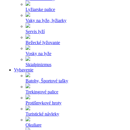
Lyžiarske palice
Vaky na lyže, lyžiarky
Servis lyží
Bežecké lyžovanie
Vosky na lyže
Skialpinizmus
Vybavenie
Batohy, Športové tašky
Trekingové palice
Protišmykové hroty
Turistické návleky
Okuliare