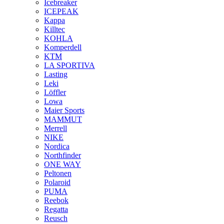
Icebreaker
ICEPEAK
Kappa
Killtec
KOHLA
Komperdell
KTM
LA SPORTIVA
Lasting
Leki
Löffler
Lowa
Maier Sports
MAMMUT
Merrell
NIKE
Nordica
Northfinder
ONE WAY
Peltonen
Polaroid
PUMA
Reebok
Regatta
Reusch