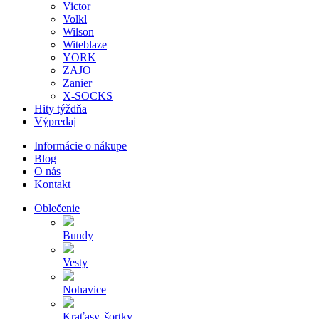
Victor
Volkl
Wilson
Witeblaze
YORK
ZAJO
Zanier
X-SOCKS
Hity týždňa
Výpredaj
Informácie o nákupe
Blog
O nás
Kontakt
Oblečenie
Bundy
Vesty
Nohavice
Kraťasy, šortky