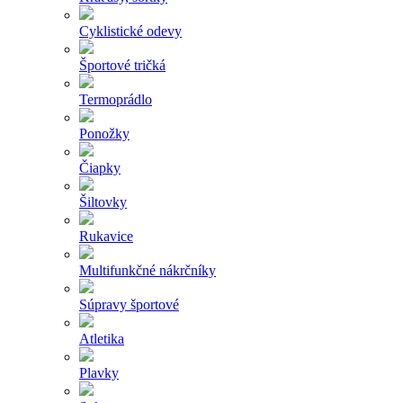
Cyklistické odevy
Športové tričká
Termoprádlo
Ponožky
Čiapky
Šiltovky
Rukavice
Multifunkčné nákrčníky
Súpravy športové
Atletika
Plavky