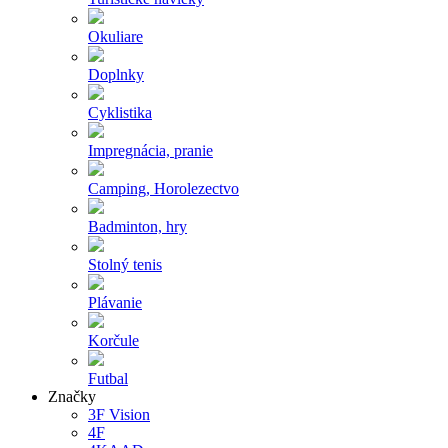
Okuliare
Doplnky
Cyklistika
Impregnácia, pranie
Camping, Horolezectvo
Badminton, hry
Stolný tenis
Plávanie
Korčule
Futbal
Značky
3F Vision
4F