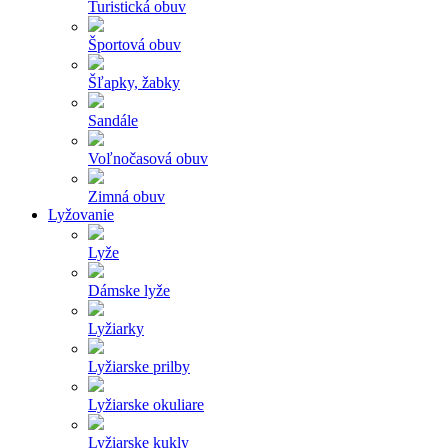
Turistická obuv
Športová obuv
Šľapky, žabky
Sandále
Voľnočasová obuv
Zimná obuv
Lyžovanie
Lyže
Dámske lyže
Lyžiarky
Lyžiarske prilby
Lyžiarske okuliare
Lyžiarske kukly