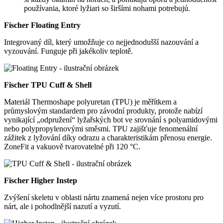
používania, ktoré lyžiari so širšími nohami potrebujú.
Fischer Floating Entry
Integrovaný díl, který umožňuje co nejjednodušší nazouvání a
vyzouvání. Funguje při jakékoliv teplotě.
Fischer TPU Cuff & Shell
Materiál Thermoshape polyuretan (TPU) je měřítkem a
průmyslovým standardem pro závodní produkty, protože nabízí
vynikající „odpružení“ lyžařských bot ve srovnání s polyamidovými
nebo polypropylenovými směsmi. TPU zajišťuje fenomenální
zážitek z lyžování díky odrazu a charakteristikám přenosu energie.
ZoneFit a vakuově tvarovatelné při 120 °C.
Fischer Higher Instep
Zvýšení skeletu v oblasti nártu znamená nejen více prostoru pro
nárt, ale i pohodlnější nazutí a vyzutí.