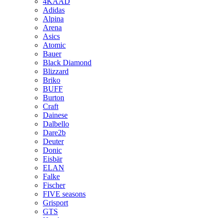
4KAAD
Adidas
Alpina
Arena
Asics
Atomic
Bauer
Black Diamond
Blizzard
Briko
BUFF
Burton
Craft
Dainese
Dalbello
Dare2b
Deuter
Donic
Eisbär
ELAN
Falke
Fischer
FIVE seasons
Grisport
GTS