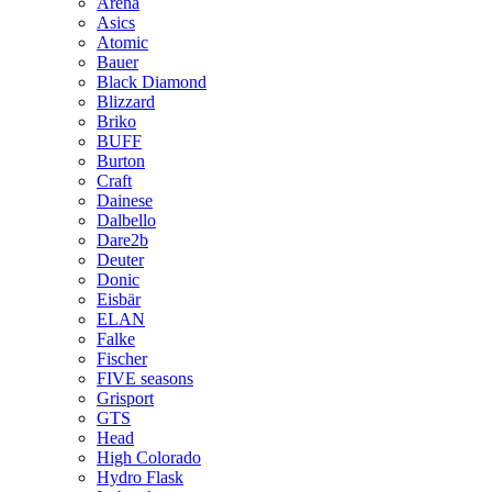
Arena
Asics
Atomic
Bauer
Black Diamond
Blizzard
Briko
BUFF
Burton
Craft
Dainese
Dalbello
Dare2b
Deuter
Donic
Eisbär
ELAN
Falke
Fischer
FIVE seasons
Grisport
GTS
Head
High Colorado
Hydro Flask