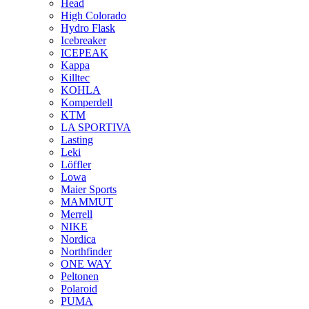
Head
High Colorado
Hydro Flask
Icebreaker
ICEPEAK
Kappa
Killtec
KOHLA
Komperdell
KTM
LA SPORTIVA
Lasting
Leki
Löffler
Lowa
Maier Sports
MAMMUT
Merrell
NIKE
Nordica
Northfinder
ONE WAY
Peltonen
Polaroid
PUMA