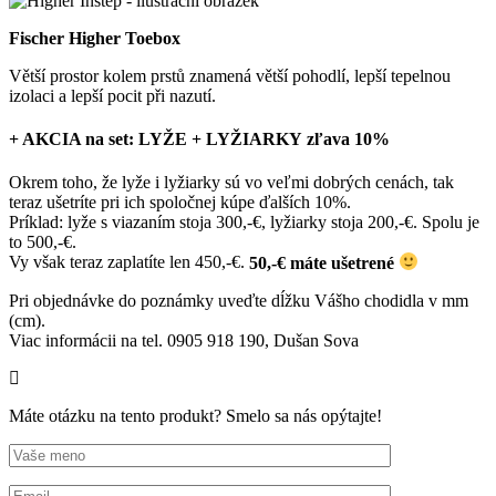
Fischer Higher Toebox
Větší prostor kolem prstů znamená větší pohodlí, lepší tepelnou
izolaci a lepší pocit při nazutí.
+ AKCIA na set:
LYŽE + LYŽIARKY
zľava 10%
Okrem toho, že lyže i lyžiarky sú vo veľmi dobrých cenách, tak
teraz ušetríte pri ich spoločnej kúpe ďalších 10%.
Príklad: lyže s viazaním stoja 300,-€, lyžiarky stoja 200,-€. Spolu je
to 500,-€.
Vy však teraz zaplatíte len 450,-€.
50,-€ máte ušetrené
Pri objednávke do poznámky uveďte dĺžku Vášho chodidla v mm
(cm).
Viac informácii na tel. 0905 918 190, Dušan Sova
Máte otázku na tento produkt? Smelo sa nás opýtajte!