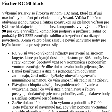
Fischer RC 90 black
Výkonné lyžiarky so širokým strihom (102 mm), ktoré zaisťujú
maximálny komfort pri celodennom lyžovaní. Vďaka ľahkému
obúvaniu jednou rukou a ľahkej konštrukcii sú ideálnou voľbou pre
lyžiarov hľadajúcich pohodlie bez kompromisov vo výkone.
Flexia
90
poskytuje vyváženú kombináciu podpory a pružnosti, zatiaľ čo
podrážky ISO 5355 zaručujú stabilitu a bezpečnosť na rôznych
povrchoch. 35mm velcro pásik zaisťuje pevné uchytenie nohy pre
lepšiu kontrolu a presný prenos sily.
RC 90 sú vysoko výkonné lyžiarky postavené na širokom
kopyte, ktoré poskytujú dostatok priestoru pre širšie nohy bez
straty kontroly. Športový vzhľad v kombinácii s pohodlným
vnútrom zaručuje, že dlhé dni na svahu budú príjemnejšie.
Ľahká konštrukcia a dizajn s jednoduchým obúvaním
znamenajú, že si môžete lyžiarky obúvať a vyzúvať s
minimálnou námahou, čo vám umožní sústrediť sa na zábavu.
Plávajúca chlopňa zaisťuje bezproblémové obúvanie a
vyzúvanie, zatiaľ čo vyšší dizajn priehlavku a špičky
poskytuje dodatočný priestor a pohodlie, znižuje tlakové body
a zlepšuje celkové prispôsobenie.
Zažite dokonalú kombináciu výkonu a pohodlia s RC 90.
Tieto lyžiarky sú navrhnuté tak, aby vám pomohli vychutnať
si každý okamih na horách, a ponúkajú oporu a jednoduchosť