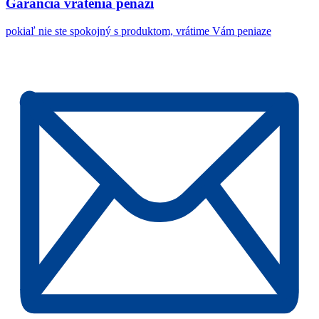
Garancia vrátenia peňazí
pokiaľ nie ste spokojný s produktom, vrátime Vám peniaze