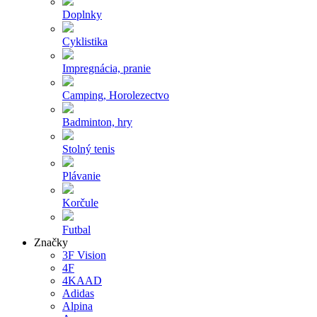
Doplnky
Cyklistika
Impregnácia, pranie
Camping, Horolezectvo
Badminton, hry
Stolný tenis
Plávanie
Korčule
Futbal
Značky
3F Vision
4F
4KAAD
Adidas
Alpina