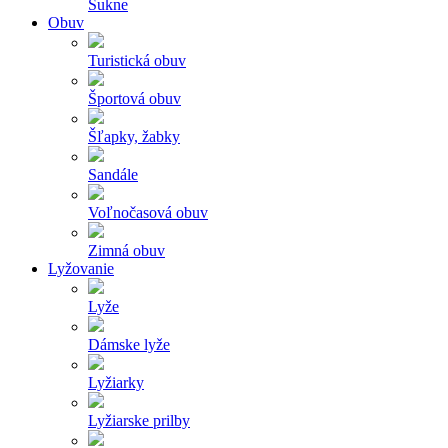
Sukne
Obuv
Turistická obuv
Športová obuv
Šľapky, žabky
Sandále
Voľnočasová obuv
Zimná obuv
Lyžovanie
Lyže
Dámske lyže
Lyžiarky
Lyžiarske prilby