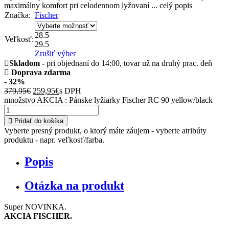
maximálny komfort pri celodennom lyžovaní ...
celý popis
Značka:
Fischer
28.5
Veľkosť:
29.5
Zrušiť výber
Skladom
- pri objednaní do 14:00, tovar už na druhý prac. deň
Doprava zdarma
- 32%
379,95
€
259,95
€
s DPH
množstvo AKCIA : Pánske lyžiarky Fischer RC 90 yellow/black
Pridať do košíka
Vyberte presný produkt, o ktorý máte záujem - vyberte atribúty
produktu - napr. veľkosť/farba.
Popis
Otázka na produkt
Super NOVINKA.
AKCIA FISCHER.