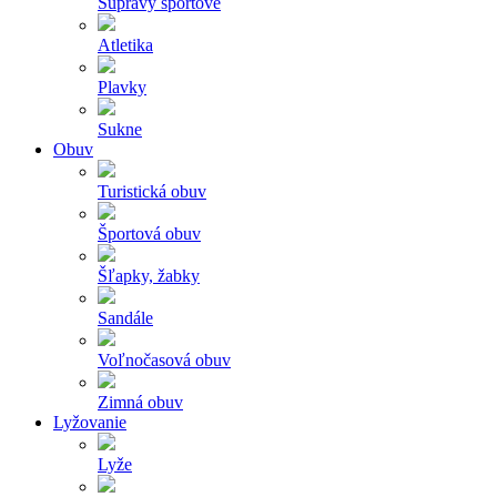
Súpravy športové
Atletika
Plavky
Sukne
Obuv
Turistická obuv
Športová obuv
Šľapky, žabky
Sandále
Voľnočasová obuv
Zimná obuv
Lyžovanie
Lyže