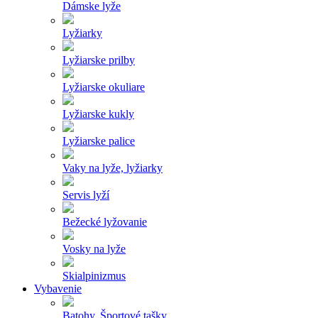
Dámske lyže
Lyžiarky
Lyžiarske prilby
Lyžiarske okuliare
Lyžiarske kukly
Lyžiarske palice
Vaky na lyže, lyžiarky
Servis lyží
Bežecké lyžovanie
Vosky na lyže
Skialpinizmus
Vybavenie
Batohy, Športové tašky