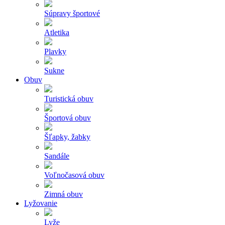
Súpravy športové
Atletika
Plavky
Sukne
Obuv
Turistická obuv
Športová obuv
Šľapky, žabky
Sandále
Voľnočasová obuv
Zimná obuv
Lyžovanie
Lyže