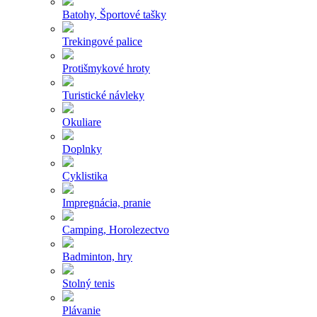
Batohy, Športové tašky
Trekingové palice
Protišmykové hroty
Turistické návleky
Okuliare
Doplnky
Cyklistika
Impregnácia, pranie
Camping, Horolezectvo
Badminton, hry
Stolný tenis
Plávanie