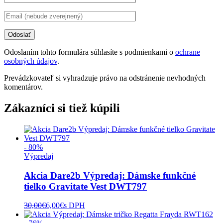
Odoslaním tohto formulára súhlasíte s podmienkami o
ochrane
osobných údajov
.
Prevádzkovateľ si vyhradzuje právo na odstránenie nevhodných
komentárov.
Zákazníci si tiež kúpili
- 80%
Výpredaj
Akcia Dare2b Výpredaj: Dámske funkčné
tielko Gravitate Vest DWT797
30,00
€
6,00
€
s DPH