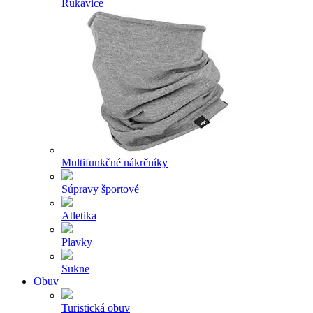
Rukavice
Multifunkčné nákrčníky
Súpravy športové
Atletika
Plavky
Sukne
Obuv
Turistická obuv