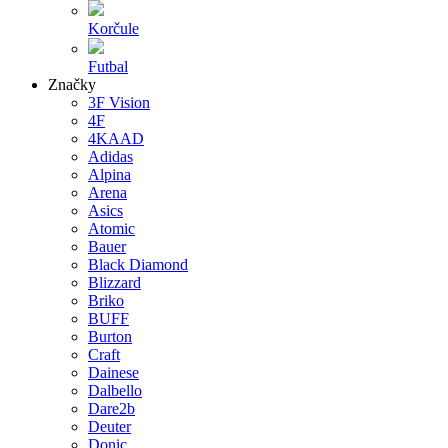
Korčule
Futbal
Značky
3F Vision
4F
4KAAD
Adidas
Alpina
Arena
Asics
Atomic
Bauer
Black Diamond
Blizzard
Briko
BUFF
Burton
Craft
Dainese
Dalbello
Dare2b
Deuter
Donic