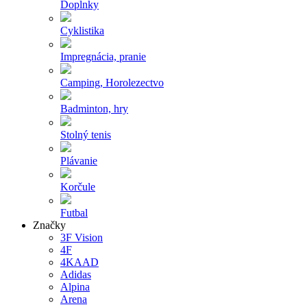
Doplnky
Cyklistika
Impregnácia, pranie
Camping, Horolezectvo
Badminton, hry
Stolný tenis
Plávanie
Korčule
Futbal
Značky
3F Vision
4F
4KAAD
Adidas
Alpina
Arena