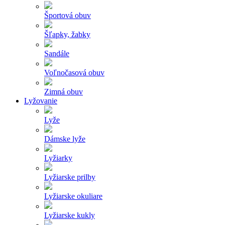
Športová obuv
Šľapky, žabky
Sandále
Voľnočasová obuv
Zimná obuv
Lyžovanie
Lyže
Dámske lyže
Lyžiarky
Lyžiarske prilby
Lyžiarske okuliare
Lyžiarske kukly