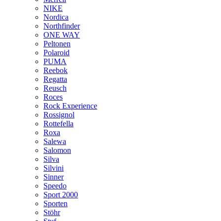
NIKE
Nordica
Northfinder
ONE WAY
Peltonen
Polaroid
PUMA
Reebok
Regatta
Reusch
Roces
Rock Experience
Rossignol
Rottefella
Roxa
Salewa
Salomon
Silva
Silvini
Sinner
Speedo
Sport 2000
Sporten
Stöhr