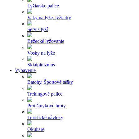
Lyžiarske palice
Vaky na lyže, lyžiarky
Servis lyží
Bežecké lyžovanie
Vosky na lyže
Skialpinizmus
Vybavenie
Batohy, Športové tašky
Trekingové palice
Protišmykové hroty
Turistické návleky
Okuliare