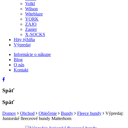
Volkl
Wilson
Witeblaze
YORK
ZAJO
Zanier
X-SOCKS
Hity týždňa
Výpredaj
Informácie o nákupe
Blog
O nás
Kontakt
Späť
Späť
Domov
Obchod
Oblečenie
Bundy
Fleece bundy
Výpredaj:
Juniorské fleeceové bundy Matterhorn