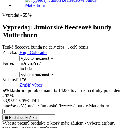
Výpredaj
- 55%
Výpredaj: Juniorské fleeceové bundy
Matterhorn
Tenká fleecová bunda na celý zips ...
celý popis
Značka:
High Colorado
Farba:
ružovo-šedá
fuchsia
Veľkosť:
176
Zrušiť výber
Skladom
- pri objednaní do 14:00, tovar už na druhý prac. deň
- 55%
33,95
€
15,95
€
s DPH
množstvo Výpredaj: Juniorské fleeceové bundy Matterhorn
Pridať do košíka
Vyberte presný produkt, o ktorý máte záujem - vyberte atribúty