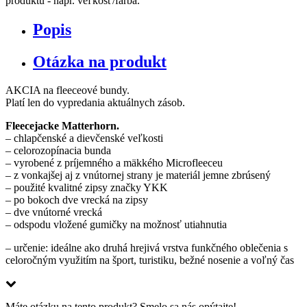
produktu - napr. veľkosť/farba.
Popis
Otázka na produkt
AKCIA na fleeceové bundy.
Platí len do vypredania aktuálnych zásob.
Fleecejacke Matterhorn.
– chlapčenské a dievčenské veľkosti
– celorozopínacia bunda
– vyrobené z príjemného a mäkkého Microfleeceu
– z vonkajšej aj z vnútornej strany je materiál jemne zbrúsený
– použité kvalitné zipsy značky YKK
– po bokoch dve vrecká na zipsy
– dve vnútorné vrecká
– odspodu vložené gumičky na možnosť utiahnutia
– určenie: ideálne ako druhá hrejivá vrstva funkčného oblečenia s
celoročným využitím na šport, turistiku, bežné nosenie a voľný čas
Máte otázku na tento produkt? Smelo sa nás opýtajte!