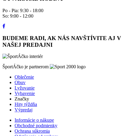
Po - Pia: 9:30 - 18:00
So: 9:00 - 12:00
BUDEME RADI, AK NÁS NAVŠTÍVITE AJ V
NAŠEJ PREDAJNI
ŠportÁčko je partnerom
Oblečenie
Obuv
Lyžovanie
Vybavenie
Značky
Hity týždňa
Výpredaj
Informácie o nákupe
Obchodné podmienky
Ochrana súkromia