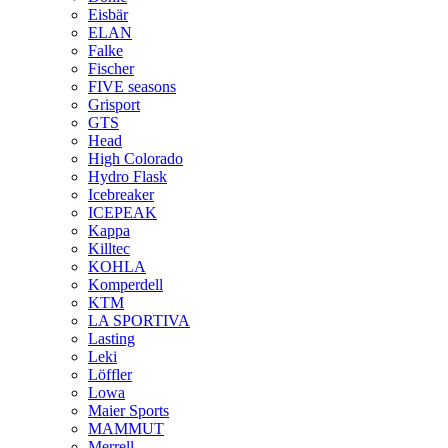
Eisbär
ELAN
Falke
Fischer
FIVE seasons
Grisport
GTS
Head
High Colorado
Hydro Flask
Icebreaker
ICEPEAK
Kappa
Killtec
KOHLA
Komperdell
KTM
LA SPORTIVA
Lasting
Leki
Löffler
Lowa
Maier Sports
MAMMUT
Merrell