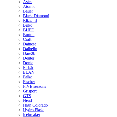
Asics
Atomic
Bauer
Black Diamond
Blizzard
Briko
BUFF
Burton
Craft
Dainese
Dalbello
Dare2b
Deuter
Donic
Eisbär
ELAN
Falke
Fischer
FIVE seasons
Grisport
GTS
Head
High Colorado
Hydro Flask
Icebreaker