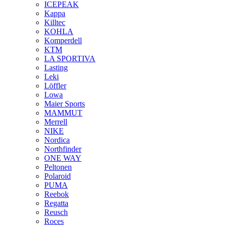
ICEPEAK
Kappa
Killtec
KOHLA
Komperdell
KTM
LA SPORTIVA
Lasting
Leki
Löffler
Lowa
Maier Sports
MAMMUT
Merrell
NIKE
Nordica
Northfinder
ONE WAY
Peltonen
Polaroid
PUMA
Reebok
Regatta
Reusch
Roces