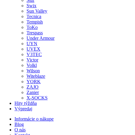
Stuf
Swix
Sun Valley
Tecnica
Tempish
ToKo
Trespass
Under Armour
UYN
UVEX
V3TEC
Victor
Volkl
Wilson
Witeblaze
YORK
ZAJO
Zanier
X-SOCKS
Hity týždňa
Výpredaj
Informácie o nákupe
Blog
O nás