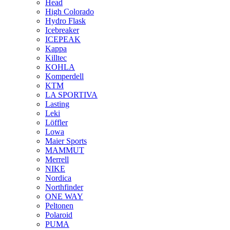
Head
High Colorado
Hydro Flask
Icebreaker
ICEPEAK
Kappa
Killtec
KOHLA
Komperdell
KTM
LA SPORTIVA
Lasting
Leki
Löffler
Lowa
Maier Sports
MAMMUT
Merrell
NIKE
Nordica
Northfinder
ONE WAY
Peltonen
Polaroid
PUMA