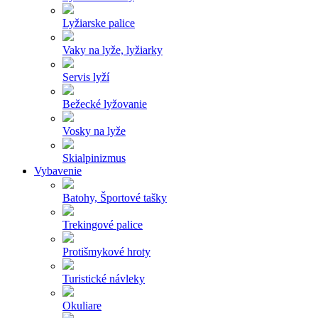
Lyžiarske palice
Vaky na lyže, lyžiarky
Servis lyží
Bežecké lyžovanie
Vosky na lyže
Skialpinizmus
Vybavenie
Batohy, Športové tašky
Trekingové palice
Protišmykové hroty
Turistické návleky
Okuliare