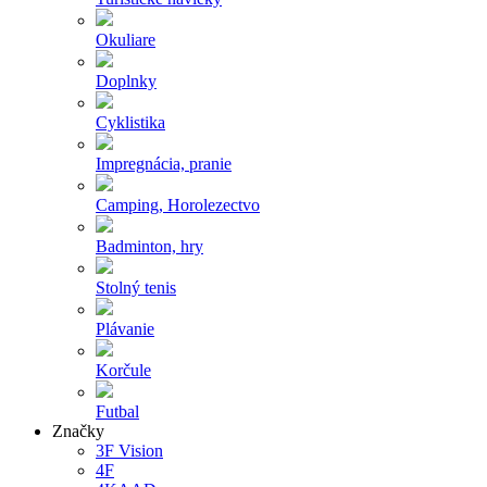
Okuliare
Doplnky
Cyklistika
Impregnácia, pranie
Camping, Horolezectvo
Badminton, hry
Stolný tenis
Plávanie
Korčule
Futbal
Značky
3F Vision
4F