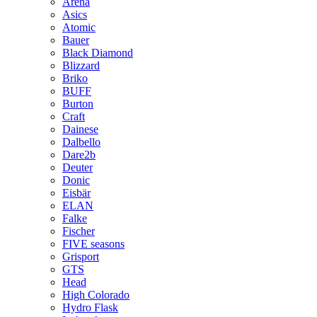
Arena
Asics
Atomic
Bauer
Black Diamond
Blizzard
Briko
BUFF
Burton
Craft
Dainese
Dalbello
Dare2b
Deuter
Donic
Eisbär
ELAN
Falke
Fischer
FIVE seasons
Grisport
GTS
Head
High Colorado
Hydro Flask