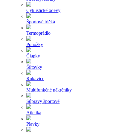
Cyklistické odevy
Športové tričká
Termoprádlo
Ponožky
Čiapky
Šiltovky
Rukavice
Multifunkčné nákrčníky
Súpravy športové
Atletika
Plavky