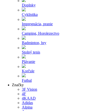
Doplnky
Cyklistika
Impregnácia, pranie
Camping, Horolezectvo
Badminton, hry
Stolný tenis
Plávanie
Korčule
Futbal
Značky
3F Vision
4F
4KAAD
Adidas
Alpina