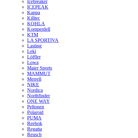
Icebreaker
ICEPEAK
Kappa
Killtec
KOHLA
Komperdell
KTM
LA SPORTIVA
Lasting
Leki
Löffler
Lowa
Maier Sports
MAMMUT
Merrell
NIKE
Nordica
Northfinder
ONE WAY
Peltonen
Polaroid
PUMA
Reebok
Regatta
Reusch