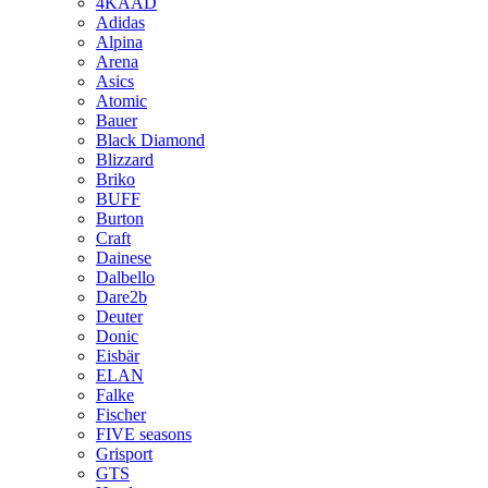
4KAAD
Adidas
Alpina
Arena
Asics
Atomic
Bauer
Black Diamond
Blizzard
Briko
BUFF
Burton
Craft
Dainese
Dalbello
Dare2b
Deuter
Donic
Eisbär
ELAN
Falke
Fischer
FIVE seasons
Grisport
GTS