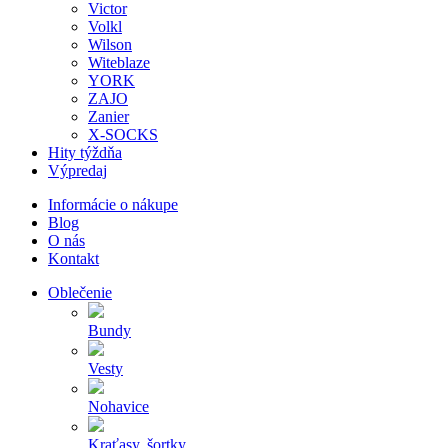
Victor
Volkl
Wilson
Witeblaze
YORK
ZAJO
Zanier
X-SOCKS
Hity týždňa
Výpredaj
Informácie o nákupe
Blog
O nás
Kontakt
Oblečenie
Bundy
Vesty
Nohavice
Kraťasy, šortky