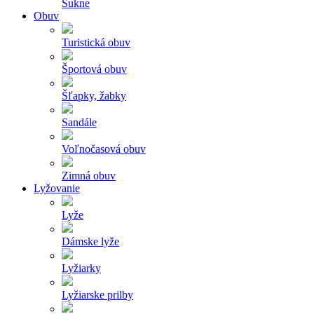
Sukne
Obuv
Turistická obuv
Športová obuv
Šľapky, žabky
Sandále
Voľnočasová obuv
Zimná obuv
Lyžovanie
Lyže
Dámske lyže
Lyžiarky
Lyžiarske prilby