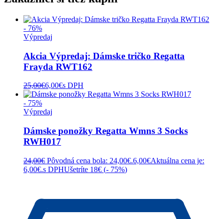
- 76%
Výpredaj
Akcia Výpredaj: Dámske tričko Regatta
Frayda RWT162
25,00
€
6,00
€
s DPH
- 75%
Výpredaj
Dámske ponožky Regatta Wmns 3 Socks
RWH017
24,00
€
Pôvodná cena bola: 24,00€.
6,00
€
Aktuálna cena je:
6,00€.
s DPH
Ušetríte 18€ (
- 75%
)