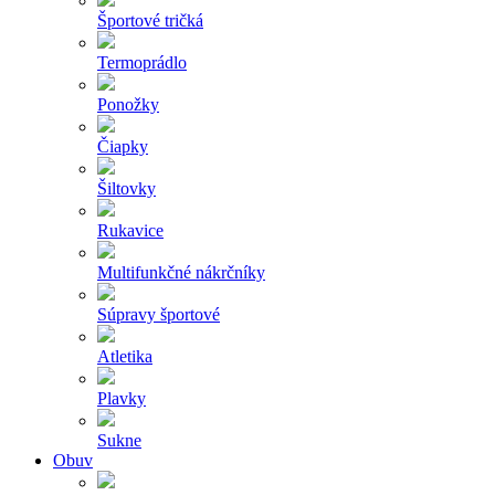
Športové tričká
Termoprádlo
Ponožky
Čiapky
Šiltovky
Rukavice
Multifunkčné nákrčníky
Súpravy športové
Atletika
Plavky
Sukne
Obuv