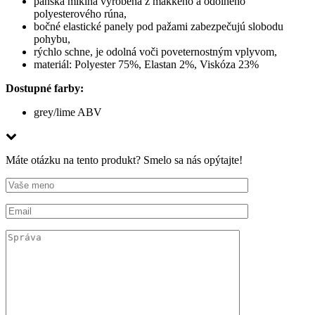
pánska mikina vyrobená z mäkkého a odolného
polyesterového rúna,
bočné elastické panely pod pažami zabezpečujú slobodu
pohybu,
rýchlo schne, je odolná voči poveternostným vplyvom,
materiál: Polyester 75%, Elastan 2%, Viskóza 23%
Dostupné farby:
grey/lime ABV
Máte otázku na tento produkt? Smelo sa nás opýtajte!