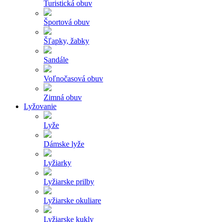
Turistická obuv
Športová obuv
Šľapky, žabky
Sandále
Voľnočasová obuv
Zimná obuv
Lyžovanie
Lyže
Dámske lyže
Lyžiarky
Lyžiarske prilby
Lyžiarske okuliare
Lyžiarske kukly