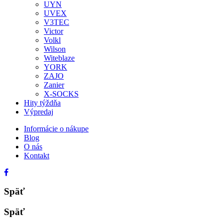
UYN
UVEX
V3TEC
Victor
Volkl
Wilson
Witeblaze
YORK
ZAJO
Zanier
X-SOCKS
Hity týždňa
Výpredaj
Informácie o nákupe
Blog
O nás
Kontakt
Späť
Späť