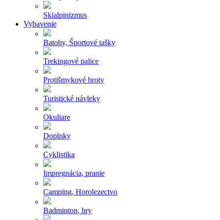
Skialpinizmus
Vybavenie
Batohy, Športové tašky
Trekingové palice
Protišmykové hroty
Turistické návleky
Okuliare
Doplnky
Cyklistika
Impregnácia, pranie
Camping, Horolezectvo
Badminton, hry