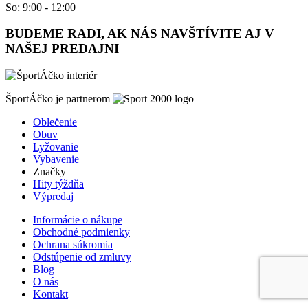
So: 9:00 - 12:00
BUDEME RADI, AK NÁS NAVŠTÍVITE AJ V
NAŠEJ PREDAJNI
ŠportÁčko je partnerom
Oblečenie
Obuv
Lyžovanie
Vybavenie
Značky
Hity týždňa
Výpredaj
Informácie o nákupe
Obchodné podmienky
Ochrana súkromia
Odstúpenie od zmluvy
Blog
O nás
Kontakt