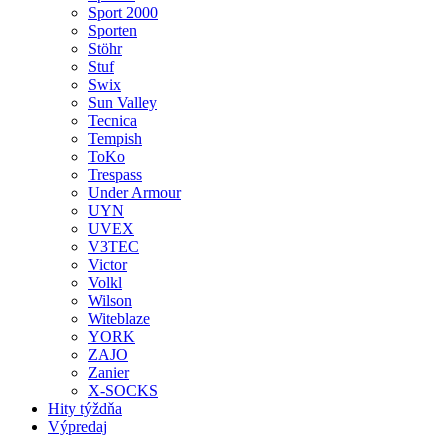
Sport 2000
Sporten
Stöhr
Stuf
Swix
Sun Valley
Tecnica
Tempish
ToKo
Trespass
Under Armour
UYN
UVEX
V3TEC
Victor
Volkl
Wilson
Witeblaze
YORK
ZAJO
Zanier
X-SOCKS
Hity týždňa
Výpredaj