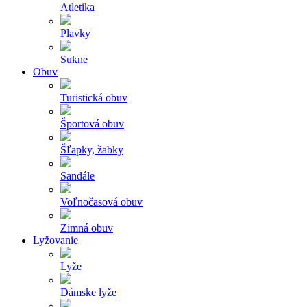
Atletika
Plavky
Sukne
Obuv
Turistická obuv
Športová obuv
Šľapky, žabky
Sandále
Voľnočasová obuv
Zimná obuv
Lyžovanie
Lyže
Dámske lyže