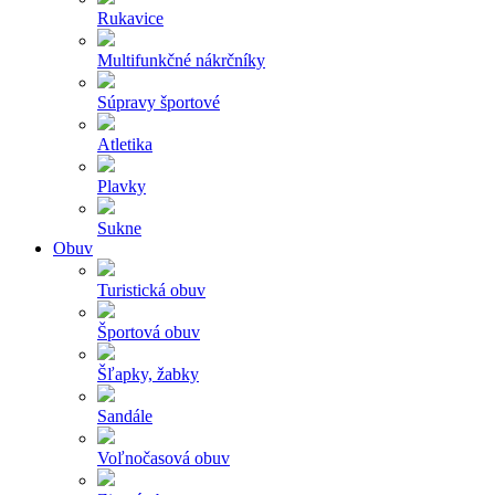
Rukavice
Multifunkčné nákrčníky
Súpravy športové
Atletika
Plavky
Sukne
Obuv
Turistická obuv
Športová obuv
Šľapky, žabky
Sandále
Voľnočasová obuv