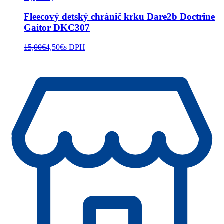
Fleecový detský chránič krku Dare2b Doctrine
Gaitor DKC307
15,00
€
4,50
€
s DPH