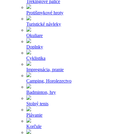
Trekingové palice
Protišmykové hroty
Turistické návleky
Okuliare
Doplnky
Cyklistika
Impregnácia, pranie
Camping, Horolezectvo
Badminton, hry
Stolný tenis
Plávanie
Korčule