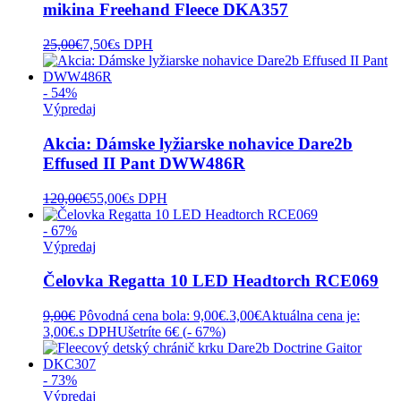
mikina Freehand Fleece DKA357
25,00
€
7,50
€
s DPH
- 54%
Výpredaj
Akcia: Dámske lyžiarske nohavice Dare2b
Effused II Pant DWW486R
120,00
€
55,00
€
s DPH
- 67%
Výpredaj
Čelovka Regatta 10 LED Headtorch RCE069
9,00
€
Pôvodná cena bola: 9,00€.
3,00
€
Aktuálna cena je:
3,00€.
s DPH
Ušetríte 6€ (
- 67%
)
- 73%
Výpredaj