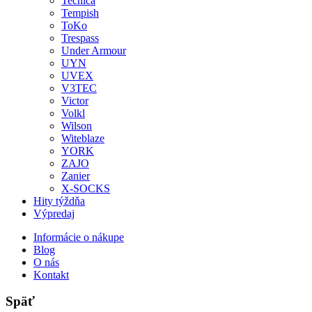
Tecnica
Tempish
ToKo
Trespass
Under Armour
UYN
UVEX
V3TEC
Victor
Volkl
Wilson
Witeblaze
YORK
ZAJO
Zanier
X-SOCKS
Hity týždňa
Výpredaj
Informácie o nákupe
Blog
O nás
Kontakt
Späť