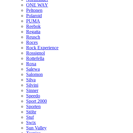
ONE WAY
Peltonen
Polaroid
PUMA
Reebok
Regatta
Reusch
Roces
Rock Experience
Rossignol
Rottefella
Roxa
Salewa
Salomon
Silva
Silvini
Sinner
Speedo
Sport 2000
Sporten
Stöhr
Stuf
Swix
Sun Valley