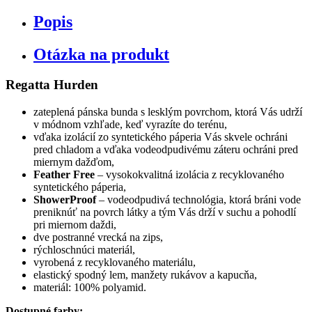
Popis
Otázka na produkt
Regatta Hurden
zateplená pánska bunda s lesklým povrchom, ktorá Vás udrží
v módnom vzhľade, keď vyrazíte do terénu,
vďaka izolácií zo syntetického páperia Vás skvele ochráni
pred chladom a vďaka vodeodpudivému záteru ochráni pred
miernym dažďom,
Feather Free
– vysokokvalitná izolácia z recyklovaného
syntetického páperia,
ShowerProof
– vodeodpudivá technológia, ktorá bráni vode
preniknúť na povrch látky a tým Vás drží v suchu a pohodlí
pri miernom daždi,
dve postranné vrecká na zips,
rýchloschnúci materiál,
vyrobená z recyklovaného materiálu,
elastický spodný lem, manžety rukávov a kapucňa,
materiál: 100% polyamid.
Dostupné farby: