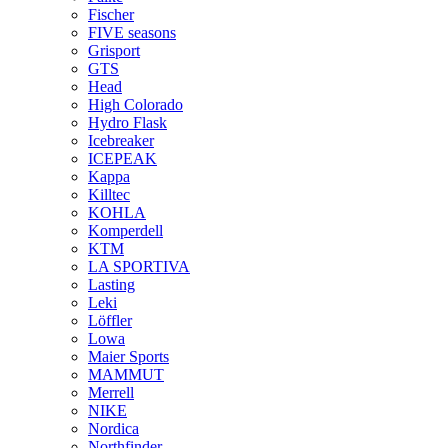
Fischer
FIVE seasons
Grisport
GTS
Head
High Colorado
Hydro Flask
Icebreaker
ICEPEAK
Kappa
Killtec
KOHLA
Komperdell
KTM
LA SPORTIVA
Lasting
Leki
Löffler
Lowa
Maier Sports
MAMMUT
Merrell
NIKE
Nordica
Northfinder