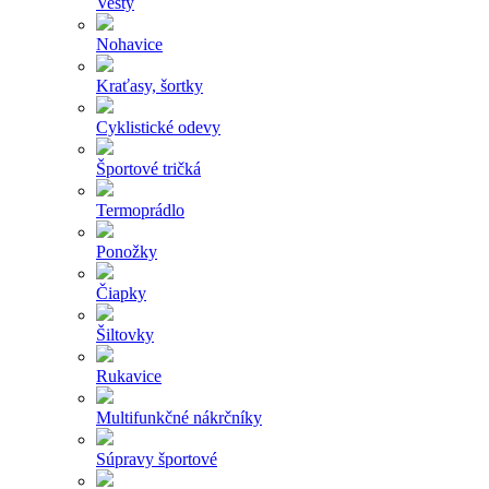
Vesty
Nohavice
Kraťasy, šortky
Cyklistické odevy
Športové tričká
Termoprádlo
Ponožky
Čiapky
Šiltovky
Rukavice
Multifunkčné nákrčníky
Súpravy športové