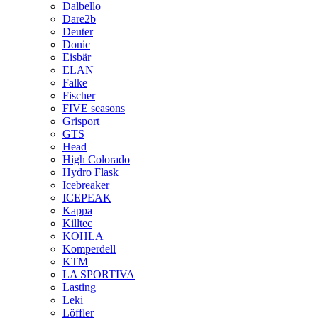
Dalbello
Dare2b
Deuter
Donic
Eisbär
ELAN
Falke
Fischer
FIVE seasons
Grisport
GTS
Head
High Colorado
Hydro Flask
Icebreaker
ICEPEAK
Kappa
Killtec
KOHLA
Komperdell
KTM
LA SPORTIVA
Lasting
Leki
Löffler