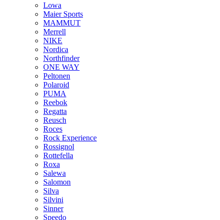
Lowa
Maier Sports
MAMMUT
Merrell
NIKE
Nordica
Northfinder
ONE WAY
Peltonen
Polaroid
PUMA
Reebok
Regatta
Reusch
Roces
Rock Experience
Rossignol
Rottefella
Roxa
Salewa
Salomon
Silva
Silvini
Sinner
Speedo