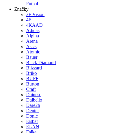
Futbal
Značky
3F Vision
4F
4KAAD
Adidas
Alpina
Arena
Asics
Atomic
Bauer
Black Diamond
Blizzard
Briko
BUFF
Burton
Craft
Dainese
Dalbello
Dare2b
Deuter
Donic
Eisbär
ELAN
Falke