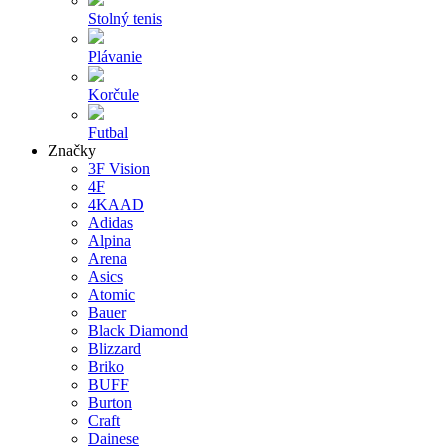
Stolný tenis
Plávanie
Korčule
Futbal
Značky
3F Vision
4F
4KAAD
Adidas
Alpina
Arena
Asics
Atomic
Bauer
Black Diamond
Blizzard
Briko
BUFF
Burton
Craft
Dainese