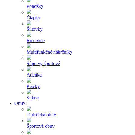
Ponožky
Čiapky
Šiltovky
Rukavice
Multifunkčné nákrčníky
Súpravy športové
Atletika
Plavky
Sukne
Obuv
Turistická obuv
Športová obuv