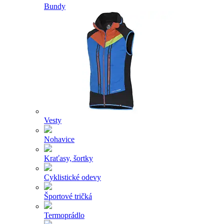
Bundy
Vesty
Nohavice
Kraťasy, šortky
Cyklistické odevy
Športové tričká
Termoprádlo