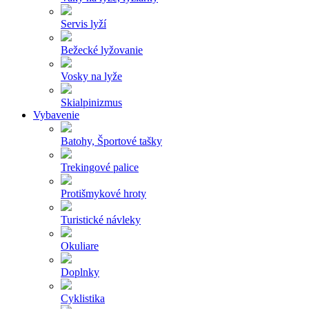
Servis lyží
Bežecké lyžovanie
Vosky na lyže
Skialpinizmus
Vybavenie
Batohy, Športové tašky
Trekingové palice
Protišmykové hroty
Turistické návleky
Okuliare
Doplnky
Cyklistika