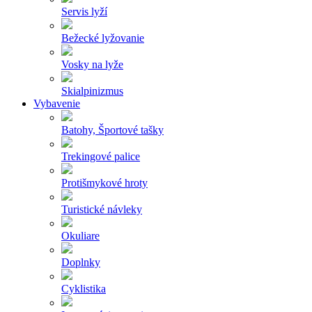
Servis lyží
Bežecké lyžovanie
Vosky na lyže
Skialpinizmus
Vybavenie
Batohy, Športové tašky
Trekingové palice
Protišmykové hroty
Turistické návleky
Okuliare
Doplnky
Cyklistika