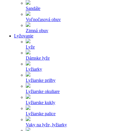
Sandále
Voľnočasová obuv
Zimná obuv
Lyžovanie
Lyže
Dámske lyže
Lyžiarky
Lyžiarske prilby
Lyžiarske okuliare
Lyžiarske kukly
Lyžiarske palice
Vaky na lyže, lyžiarky