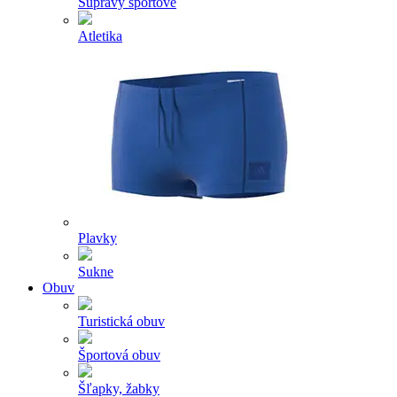
Súpravy športové
Atletika
Plavky
Sukne
Obuv
Turistická obuv
Športová obuv
Šľapky, žabky