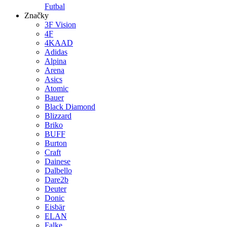
Futbal
Značky
3F Vision
4F
4KAAD
Adidas
Alpina
Arena
Asics
Atomic
Bauer
Black Diamond
Blizzard
Briko
BUFF
Burton
Craft
Dainese
Dalbello
Dare2b
Deuter
Donic
Eisbär
ELAN
Falke