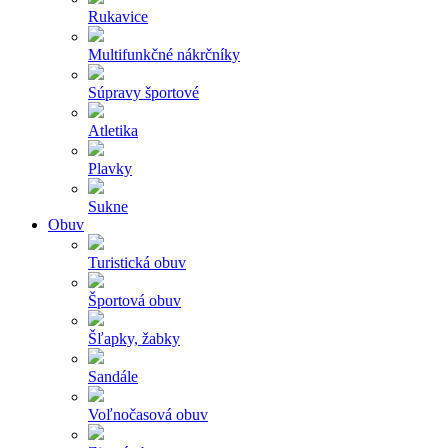
Rukavice
Multifunkčné nákrčníky
Súpravy športové
Atletika
Plavky
Sukne
Obuv
Turistická obuv
Športová obuv
Šľapky, žabky
Sandále
Voľnočasová obuv