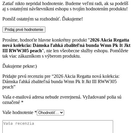
Zatiaľ nikto nepridal hodnotenie. Budeme veľmi radi, ak sa podelíš
aj s ostatnými návštevníkmi eshopu s tvojím hodnotením produktu!
Pomôž ostatným sa rozhodnúť. Ďakujeme!
Pridaj prvé hodnotenie
Prosíme, hodnoťte hlavne konkrétny produkt "
2026 Akcia Regatta
nová kolekcia: Dámska ľahká zbaliteľná bunda Wmn Pk It Jkt
III RWW305 peach
", nie len všeobecne služby eshopu. Pomôžete
tak viac zákazníkom s výberom produktu.
Ďakujeme pekne:)
Pridajte prvú recenziu pre “2026 Akcia Regatta nová kolekcia:
Dámska ľahká zbaliteľná bunda Wmn Pk It Jkt III RWW305
peach”
Vaša e-mailová adresa nebude zverejnená.
Vyžadované polia sú
označené
*
Vaše hodnotenie
*