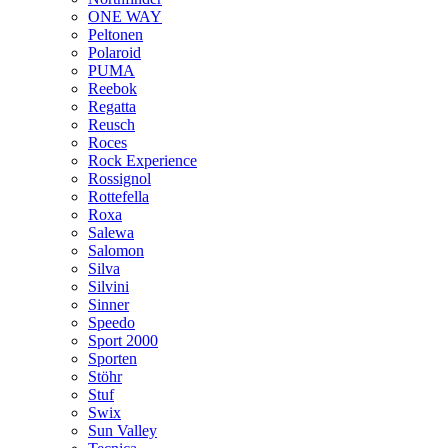
ONE WAY
Peltonen
Polaroid
PUMA
Reebok
Regatta
Reusch
Roces
Rock Experience
Rossignol
Rottefella
Roxa
Salewa
Salomon
Silva
Silvini
Sinner
Speedo
Sport 2000
Sporten
Stöhr
Stuf
Swix
Sun Valley