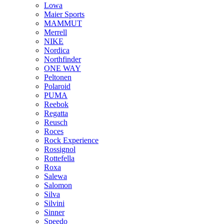
Lowa
Maier Sports
MAMMUT
Merrell
NIKE
Nordica
Northfinder
ONE WAY
Peltonen
Polaroid
PUMA
Reebok
Regatta
Reusch
Roces
Rock Experience
Rossignol
Rottefella
Roxa
Salewa
Salomon
Silva
Silvini
Sinner
Speedo