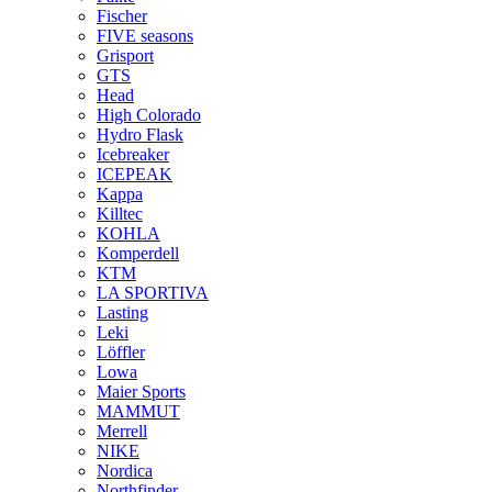
Fischer
FIVE seasons
Grisport
GTS
Head
High Colorado
Hydro Flask
Icebreaker
ICEPEAK
Kappa
Killtec
KOHLA
Komperdell
KTM
LA SPORTIVA
Lasting
Leki
Löffler
Lowa
Maier Sports
MAMMUT
Merrell
NIKE
Nordica
Northfinder