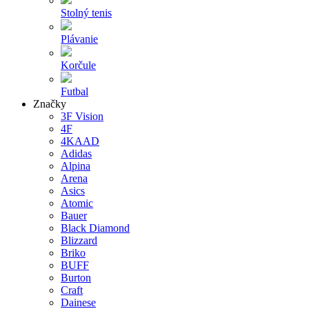
Stolný tenis
Plávanie
Korčule
Futbal
Značky
3F Vision
4F
4KAAD
Adidas
Alpina
Arena
Asics
Atomic
Bauer
Black Diamond
Blizzard
Briko
BUFF
Burton
Craft
Dainese