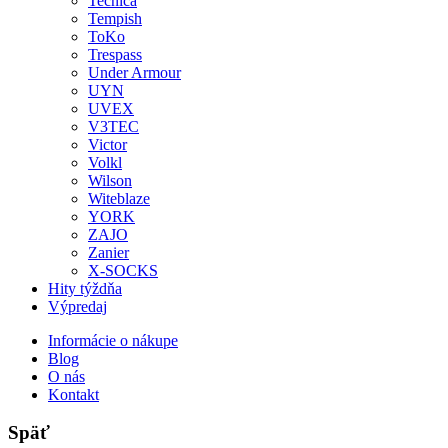
Tecnica
Tempish
ToKo
Trespass
Under Armour
UYN
UVEX
V3TEC
Victor
Volkl
Wilson
Witeblaze
YORK
ZAJO
Zanier
X-SOCKS
Hity týždňa
Výpredaj
Informácie o nákupe
Blog
O nás
Kontakt
Späť