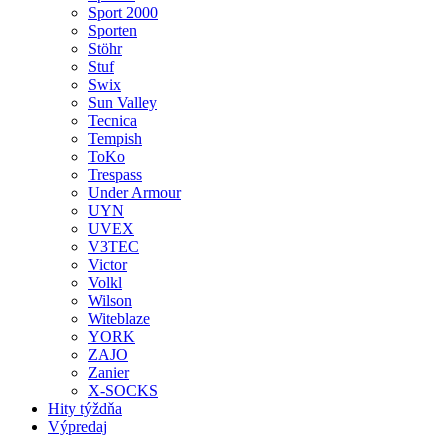
Sport 2000
Sporten
Stöhr
Stuf
Swix
Sun Valley
Tecnica
Tempish
ToKo
Trespass
Under Armour
UYN
UVEX
V3TEC
Victor
Volkl
Wilson
Witeblaze
YORK
ZAJO
Zanier
X-SOCKS
Hity týždňa
Výpredaj