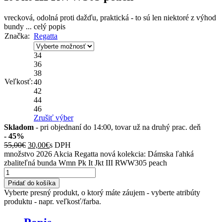
vrecková, odolná proti dažďu, praktická - to sú len niektoré z výhod
bundy
...
celý popis
Značka:
Regatta
34
36
38
Veľkosť:
40
42
44
46
Zrušiť výber
Skladom
- pri objednaní do 14:00, tovar už na druhý prac. deň
- 45%
55,00
€
30,00
€
s DPH
množstvo 2026 Akcia Regatta nová kolekcia: Dámska ľahká
zbaliteľná bunda Wmn Pk It Jkt III RWW305 peach
Pridať do košíka
Vyberte presný produkt, o ktorý máte záujem - vyberte atribúty
produktu - napr. veľkosť/farba.