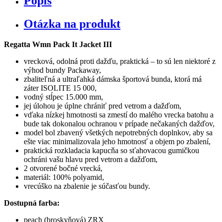
Popis
Otázka na produkt
Regatta Wmn Pack It Jacket III
vrecková, odolná proti dažďu, praktická – to sú len niektoré z
výhod bundy Packaway,
zbaliteľná a ultraľahká dámska športová bunda, ktorá má
záter ISOLITE 15 000,
vodný stĺpec 15.000 mm,
jej úlohou je úplne chrániť pred vetrom a dažďom,
vďaka nízkej hmotnosti sa zmestí do malého vrecka batohu a
bude tak dokonalou ochranou v prípade nečakaných dažďov,
model bol zbavený všetkých nepotrebných doplnkov, aby sa
ešte viac minimalizovala jeho hmotnosť a objem po zbalení,
praktická rozkladacia kapucňa so sťahovacou gumičkou
ochráni vašu hlavu pred vetrom a dažďom,
2 otvorené bočné vrecká,
materiál: 100% polyamid,
vrecúško na zbalenie je súčasťou bundy.
Dostupná farba:
peach (broskyňová) ZRX