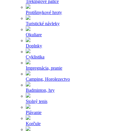
Trekingové palice
Protišmykové hroty
Turistické návleky
Okuliare
Doplnky
Cyklistika
Impregnácia, pranie
Camping, Horolezectvo
Badminton, hry
Stolný tenis
Plávanie
Korčule