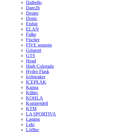
Dalbello
Dare2b
Deuter
Donic
Eisbär
ELAN
Falke
Fischer
FIVE seasons
Grisport
GTS
Head
High Colorado
Hydro Flask
Icebreaker
ICEPEAK
Kappa
Killtec
KOHLA
Komperdell
KTM
LA SPORTIVA
Lasting
Leki
Löffler