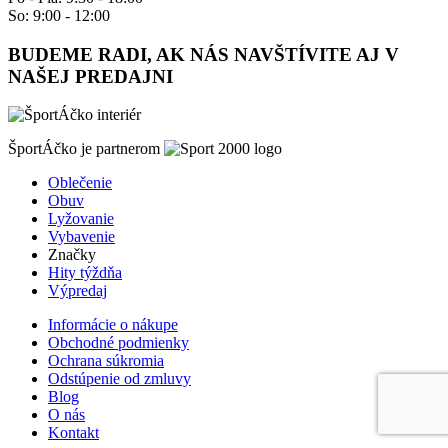
So: 9:00 - 12:00
BUDEME RADI, AK NÁS NAVŠTÍVITE AJ V
NAŠEJ PREDAJNI
ŠportÁčko je partnerom
Oblečenie
Obuv
Lyžovanie
Vybavenie
Značky
Hity týždňa
Výpredaj
Informácie o nákupe
Obchodné podmienky
Ochrana súkromia
Odstúpenie od zmluvy
Blog
O nás
Kontakt