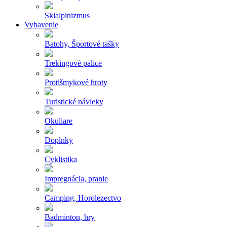
Skialpinizmus
Vybavenie
Batohy, Športové tašky
Trekingové palice
Protišmykové hroty
Turistické návleky
Okuliare
Doplnky
Cyklistika
Impregnácia, pranie
Camping, Horolezectvo
Badminton, hry