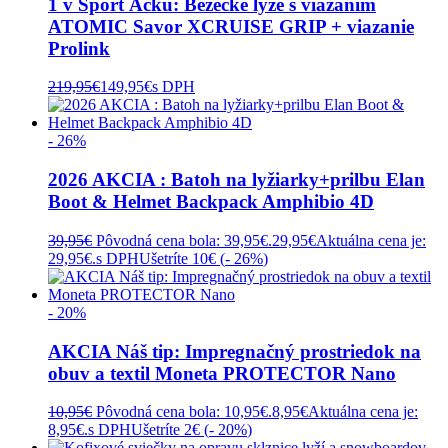
1 v Šport Áčku: Bežecké lyže s viazaním
ATOMIC Savor XCRUISE GRIP + viazanie
Prolink
219,95
€
149,95
€
s DPH
- 26%
2026 AKCIA : Batoh na lyžiarky+prilbu Elan
Boot & Helmet Backpack Amphibio 4D
39,95
€
Pôvodná cena bola: 39,95€.
29,95
€
Aktuálna cena je:
29,95€.
s DPH
Ušetríte 10€ (
- 26%
)
- 20%
AKCIA Náš tip: Impregnačný prostriedok na
obuv a textil Moneta PROTECTOR Nano
10,95
€
Pôvodná cena bola: 10,95€.
8,95
€
Aktuálna cena je:
8,95€.
s DPH
Ušetríte 2€ (
- 20%
)