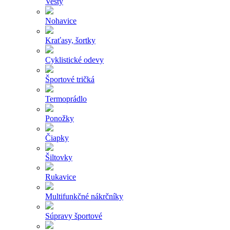
Vesty
Nohavice
Kraťasy, šortky
Cyklistické odevy
Športové tričká
Termoprádlo
Ponožky
Čiapky
Šiltovky
Rukavice
Multifunkčné nákrčníky
Súpravy športové