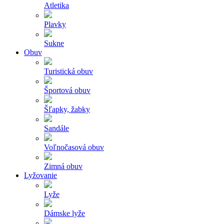
Atletika
Plavky
Sukne
Obuv
Turistická obuv
Športová obuv
Šľapky, žabky
Sandále
Voľnočasová obuv
Zimná obuv
Lyžovanie
Lyže
Dámske lyže