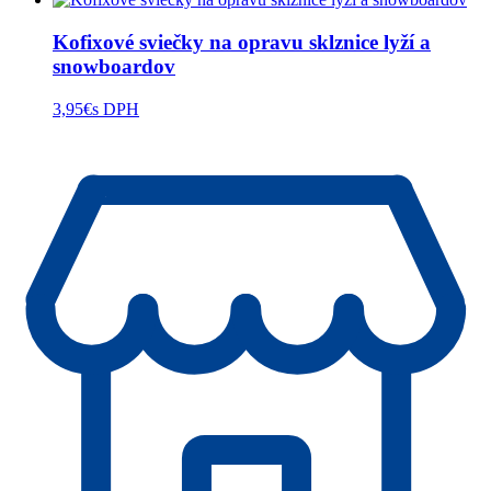
Kofixové sviečky na opravu sklznice lyží a
snowboardov
3,95
€
s DPH