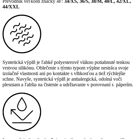
Prevodník veľkostí značky 4F
:
34/XS,
36/S, 38/M, 40/L, 42/XL,
44/XXL
Syntetická výplň je ľahké polyesterové vlákno potiahnuté tenkou
vrstvou silikónu. Oblečenie s týmto typom výplne nestráca svoje
izolačné vlastnosti ani po kontakte s vlhkosťou a tiež rýchlejšie
schne. Navyše, syntetická výplň je antialergická, odolná voči
plesniam a ľahšia na čistenie a udržiavanie v porovnaní s páperím.