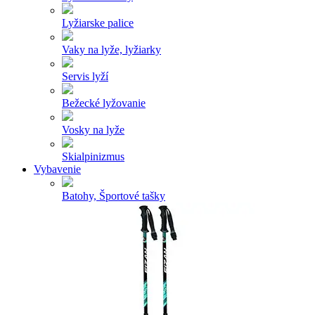
Lyžiarske palice
Vaky na lyže, lyžiarky
Servis lyží
Bežecké lyžovanie
Vosky na lyže
Skialpinizmus
Vybavenie
Batohy, Športové tašky