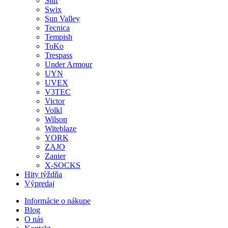
Stuf
Swix
Sun Valley
Tecnica
Tempish
ToKo
Trespass
Under Armour
UYN
UVEX
V3TEC
Victor
Volkl
Wilson
Witeblaze
YORK
ZAJO
Zanier
X-SOCKS
Hity týždňa
Výpredaj
Informácie o nákupe
Blog
O nás