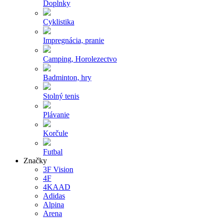
Doplnky
Cyklistika
Impregnácia, pranie
Camping, Horolezectvo
Badminton, hry
Stolný tenis
Plávanie
Korčule
Futbal
Značky
3F Vision
4F
4KAAD
Adidas
Alpina
Arena