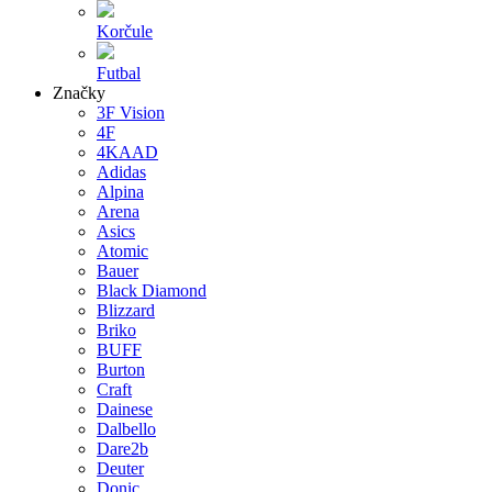
Korčule
Futbal
Značky
3F Vision
4F
4KAAD
Adidas
Alpina
Arena
Asics
Atomic
Bauer
Black Diamond
Blizzard
Briko
BUFF
Burton
Craft
Dainese
Dalbello
Dare2b
Deuter
Donic