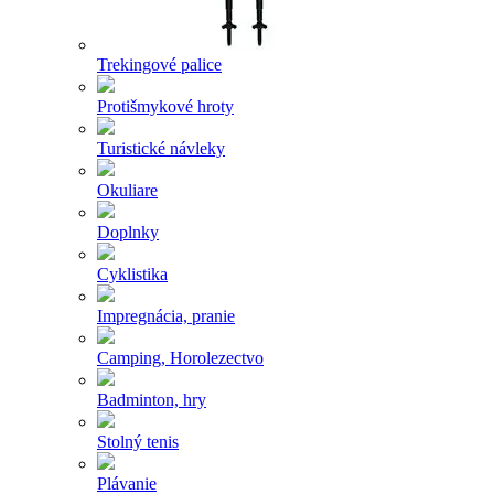
Trekingové palice
Protišmykové hroty
Turistické návleky
Okuliare
Doplnky
Cyklistika
Impregnácia, pranie
Camping, Horolezectvo
Badminton, hry
Stolný tenis
Plávanie