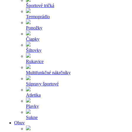
Športové tričká
Termoprádlo
Ponožky
Čiapky
Šiltovky
Rukavice
Multifunkčné nákrčníky
Súpravy športové
Atletika
Plavky
Sukne
Obuv