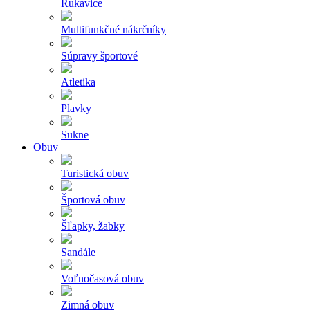
Rukavice
Multifunkčné nákrčníky
Súpravy športové
Atletika
Plavky
Sukne
Obuv
Turistická obuv
Športová obuv
Šľapky, žabky
Sandále
Voľnočasová obuv
Zimná obuv