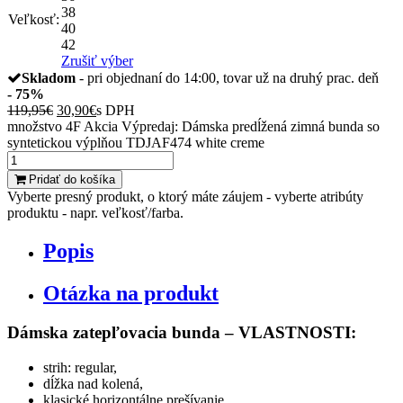
38
Veľkosť:
40
42
Zrušiť výber
Skladom
- pri objednaní do 14:00, tovar už na druhý prac. deň
- 75%
119,95
€
30,90
€
s DPH
množstvo 4F Akcia Výpredaj: Dámska predĺžená zimná bunda so
syntetickou výplňou TDJAF474 white creme
Pridať do košíka
Vyberte presný produkt, o ktorý máte záujem - vyberte atribúty
produktu - napr. veľkosť/farba.
Popis
Otázka na produkt
Dámska zatepľovacia bunda – VLASTNOSTI:
strih: regular,
dĺžka nad kolená,
klasické horizontálne prešívanie,