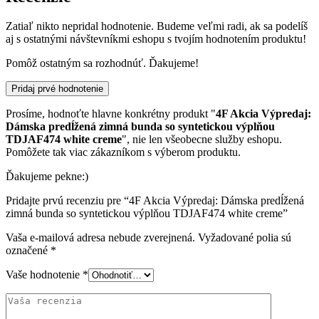
Zatiaľ nikto nepridal hodnotenie. Budeme veľmi radi, ak sa podelíš
aj s ostatnými návštevníkmi eshopu s tvojím hodnotením produktu!
Pomôž ostatným sa rozhodnúť. Ďakujeme!
Pridaj prvé hodnotenie
Prosíme, hodnoťte hlavne konkrétny produkt "
4F Akcia Výpredaj:
Dámska predĺžená zimná bunda so syntetickou výplňou
TDJAF474 white creme
", nie len všeobecne služby eshopu.
Pomôžete tak viac zákazníkom s výberom produktu.
Ďakujeme pekne:)
Pridajte prvú recenziu pre “4F Akcia Výpredaj: Dámska predĺžená
zimná bunda so syntetickou výplňou TDJAF474 white creme”
Vaša e-mailová adresa nebude zverejnená.
Vyžadované polia sú
označené
*
Vaše hodnotenie
*