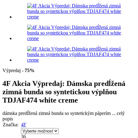
Výpredaj
- 75%
4F Akcia Výpredaj: Dámska predĺžená
zimná bunda so syntetickou výplňou
TDJAF474 white creme
dámska predĺžená zimná bunda so syntetickým páperím
...
celý
popis
Značka:
4F
36