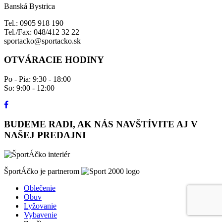
Banská Bystrica
Tel.: 0905 918 190
Tel./Fax: 048/412 32 22
sportacko@sportacko.sk
OTVÁRACIE HODINY
Po - Pia: 9:30 - 18:00
So: 9:00 - 12:00
BUDEME RADI, AK NÁS NAVŠTÍVITE AJ V
NAŠEJ PREDAJNI
ŠportÁčko je partnerom
Oblečenie
Obuv
Lyžovanie
Vybavenie