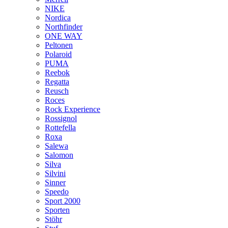
NIKE
Nordica
Northfinder
ONE WAY
Peltonen
Polaroid
PUMA
Reebok
Regatta
Reusch
Roces
Rock Experience
Rossignol
Rottefella
Roxa
Salewa
Salomon
Silva
Silvini
Sinner
Speedo
Sport 2000
Sporten
Stöhr