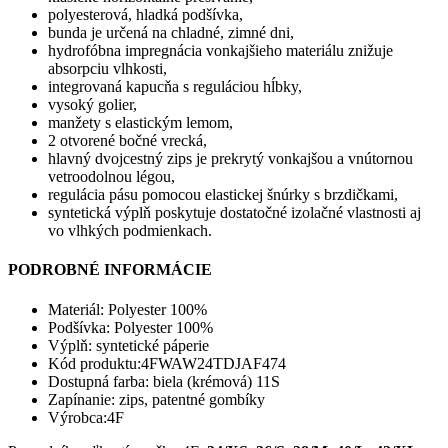
polyesterová, hladká podšívka,
bunda je určená na chladné, zimné dni,
hydrofóbna impregnácia vonkajšieho materiálu znižuje
absorpciu vlhkosti,
integrovaná kapucňa s reguláciou hĺbky,
vysoký golier,
manžety s elastickým lemom,
2 otvorené bočné vrecká,
hlavný dvojcestný zips je prekrytý vonkajšou a vnútornou
vetroodolnou légou,
regulácia pásu pomocou elastickej šnúrky s brzdičkami,
syntetická výplň poskytuje dostatočné izolačné vlastnosti aj
vo vlhkých podmienkach.
PODROBNÉ INFORMÁCIE
Materiál:
Polyester 100%
Podšívka:
Polyester 100%
Výplň:
syntetické páperie
Kód produktu:
4FWAW24TDJAF474
Dostupná farba: biela (krémová) 11S
Zapínanie:
zips, patentné gombíky
Výrobca:
4F