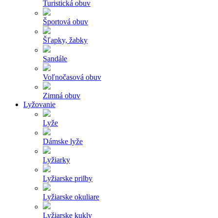
Turistická obuv
Športová obuv
Šľapky, žabky
Sandále
Voľnočasová obuv
Zimná obuv
Lyžovanie
Lyže
Dámske lyže
Lyžiarky
Lyžiarske prilby
Lyžiarske okuliare
Lyžiarske kukly