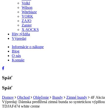
Volkl
Wilson
Witeblaze
YORK
ZAJO
Zanier
X-SOCKS
Hity týždňa
Výpredaj
Informácie o nákupe
Blog
O nás
Kontakt
Späť
Späť
Domov
Obchod
Oblečenie
Bundy
Zimné bundy
4F Akcia
Výpredaj: Dámska predĺžená zimná bunda so syntetickou výplňou
TDJAF474 white creme