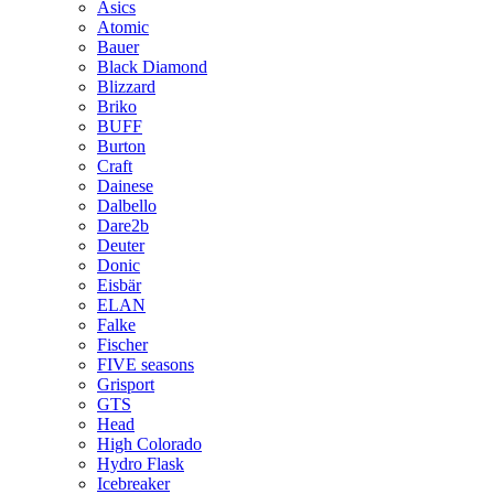
Asics
Atomic
Bauer
Black Diamond
Blizzard
Briko
BUFF
Burton
Craft
Dainese
Dalbello
Dare2b
Deuter
Donic
Eisbär
ELAN
Falke
Fischer
FIVE seasons
Grisport
GTS
Head
High Colorado
Hydro Flask
Icebreaker