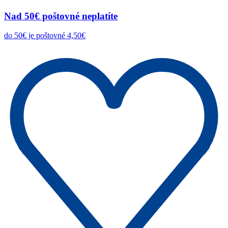
Nad 50€ poštovné neplatíte
do 50€ je poštovné 4,50€