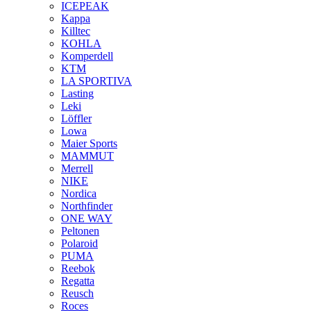
ICEPEAK
Kappa
Killtec
KOHLA
Komperdell
KTM
LA SPORTIVA
Lasting
Leki
Löffler
Lowa
Maier Sports
MAMMUT
Merrell
NIKE
Nordica
Northfinder
ONE WAY
Peltonen
Polaroid
PUMA
Reebok
Regatta
Reusch
Roces