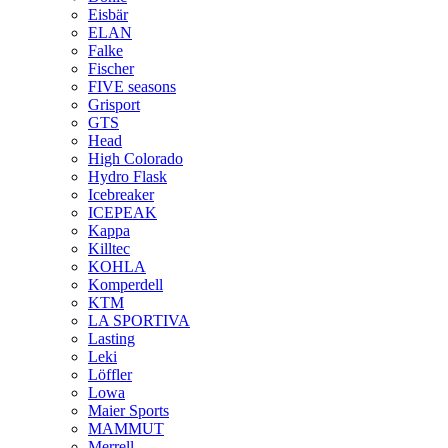
Eisbär
ELAN
Falke
Fischer
FIVE seasons
Grisport
GTS
Head
High Colorado
Hydro Flask
Icebreaker
ICEPEAK
Kappa
Killtec
KOHLA
Komperdell
KTM
LA SPORTIVA
Lasting
Leki
Löffler
Lowa
Maier Sports
MAMMUT
Merrell