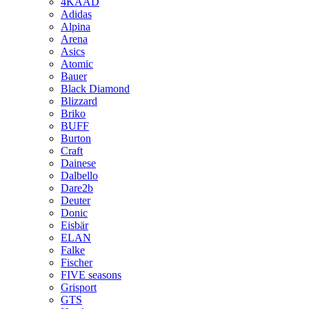
4KAAD
Adidas
Alpina
Arena
Asics
Atomic
Bauer
Black Diamond
Blizzard
Briko
BUFF
Burton
Craft
Dainese
Dalbello
Dare2b
Deuter
Donic
Eisbär
ELAN
Falke
Fischer
FIVE seasons
Grisport
GTS