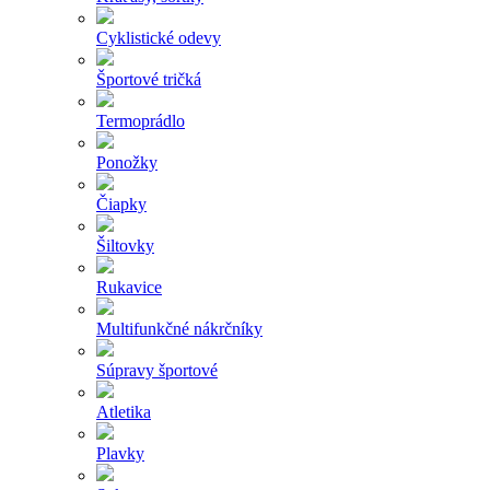
Cyklistické odevy
Športové tričká
Termoprádlo
Ponožky
Čiapky
Šiltovky
Rukavice
Multifunkčné nákrčníky
Súpravy športové
Atletika
Plavky