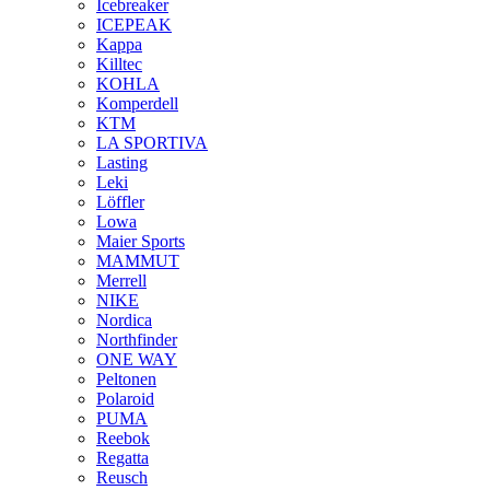
Icebreaker
ICEPEAK
Kappa
Killtec
KOHLA
Komperdell
KTM
LA SPORTIVA
Lasting
Leki
Löffler
Lowa
Maier Sports
MAMMUT
Merrell
NIKE
Nordica
Northfinder
ONE WAY
Peltonen
Polaroid
PUMA
Reebok
Regatta
Reusch