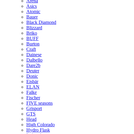
Arena
Asics
Atomic
Bauer
Black Diamond
Blizzard
Briko
BUFF
Burton
Craft
Dainese
Dalbello
Dare2b
Deuter
Donic
Eisbär
ELAN
Falke
Fischer
FIVE seasons
Grisport
GTS
Head
High Colorado
Hydro Flask