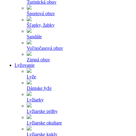
Turistická obuv
Športová obuv
Šľapky, žabky
Sandále
Voľnočasová obuv
Zimná obuv
Lyžovanie
Lyže
Dámske lyže
Lyžiarky
Lyžiarske prilby
Lyžiarske okuliare
Lyžiarske kukly