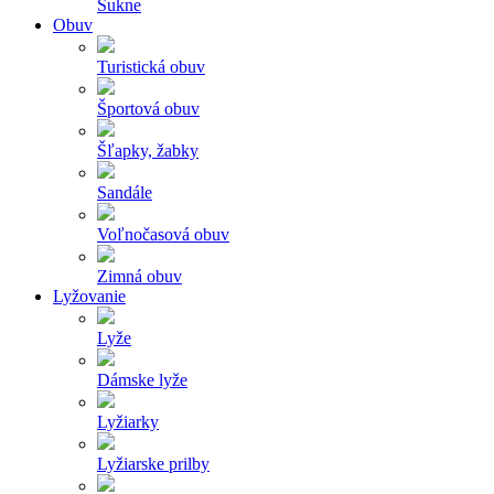
Sukne
Obuv
Turistická obuv
Športová obuv
Šľapky, žabky
Sandále
Voľnočasová obuv
Zimná obuv
Lyžovanie
Lyže
Dámske lyže
Lyžiarky
Lyžiarske prilby