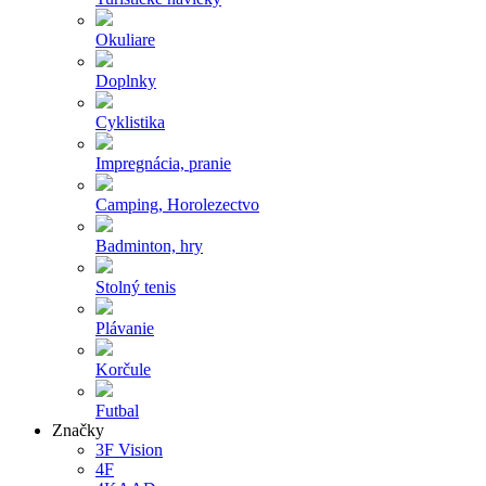
Okuliare
Doplnky
Cyklistika
Impregnácia, pranie
Camping, Horolezectvo
Badminton, hry
Stolný tenis
Plávanie
Korčule
Futbal
Značky
3F Vision
4F