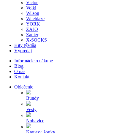
Victor
Volkl
Wilson
Witeblaze
YORK
ZAJO
Zanier
X-SOCKS
Hity týždňa
Výpredaj
Informácie o nákupe
Blog
O nás
Kontakt
Oblečenie
Bundy
Vesty
Nohavice
Kraťasy, šortky