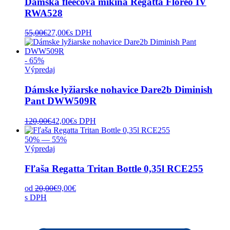
Dámska fleecová mikina Regatta Floreo IV
RWA528
55,00
€
27,00
€
s DPH
- 65%
Výpredaj
Dámske lyžiarske nohavice Dare2b Diminish
Pant DWW509R
120,00
€
42,00
€
s DPH
50% — 55%
Výpredaj
Fľaša Regatta Tritan Bottle 0,35l RCE255
od
20,00
€
9,00
€
s DPH