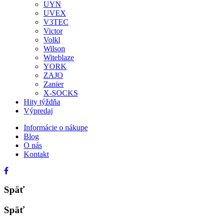
UYN
UVEX
V3TEC
Victor
Volkl
Wilson
Witeblaze
YORK
ZAJO
Zanier
X-SOCKS
Hity týždňa
Výpredaj
Informácie o nákupe
Blog
O nás
Kontakt
Späť
Späť