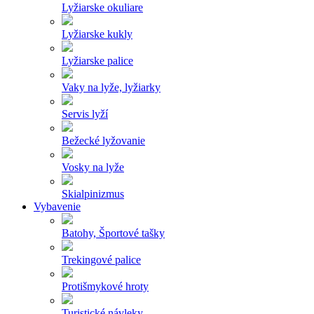
Lyžiarske okuliare
Lyžiarske kukly
Lyžiarske palice
Vaky na lyže, lyžiarky
Servis lyží
Bežecké lyžovanie
Vosky na lyže
Skialpinizmus
Vybavenie
Batohy, Športové tašky
Trekingové palice
Protišmykové hroty
Turistické návleky