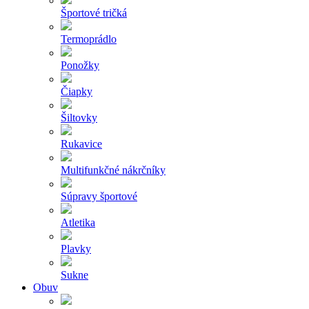
Športové tričká
Termoprádlo
Ponožky
Čiapky
Šiltovky
Rukavice
Multifunkčné nákrčníky
Súpravy športové
Atletika
Plavky
Sukne
Obuv