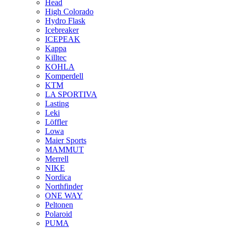
Head
High Colorado
Hydro Flask
Icebreaker
ICEPEAK
Kappa
Killtec
KOHLA
Komperdell
KTM
LA SPORTIVA
Lasting
Leki
Löffler
Lowa
Maier Sports
MAMMUT
Merrell
NIKE
Nordica
Northfinder
ONE WAY
Peltonen
Polaroid
PUMA