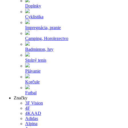
Doplnky
Cyklistika
Impregnácia, pranie
Camping, Horolezectvo
Badminton, hry
Stolný tenis
Plávanie
Korčule
Futbal
Značky
3F Vision
4F
4KAAD
Adidas
Alpina