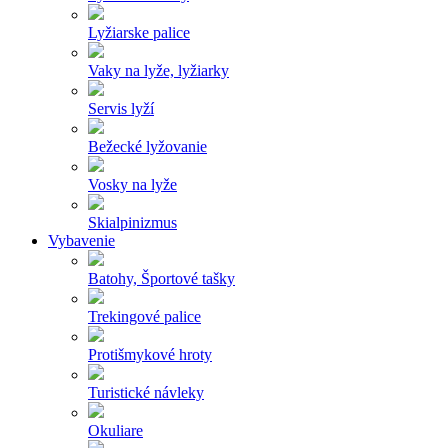
Lyžiarske palice
Vaky na lyže, lyžiarky
Servis lyží
Bežecké lyžovanie
Vosky na lyže
Skialpinizmus
Vybavenie
Batohy, Športové tašky
Trekingové palice
Protišmykové hroty
Turistické návleky
Okuliare