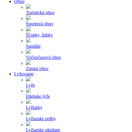
Obuv
Turistická obuv
Športová obuv
Šľapky, žabky
Sandále
Voľnočasová obuv
Zimná obuv
Lyžovanie
Lyže
Dámske lyže
Lyžiarky
Lyžiarske prilby
Lyžiarske okuliare