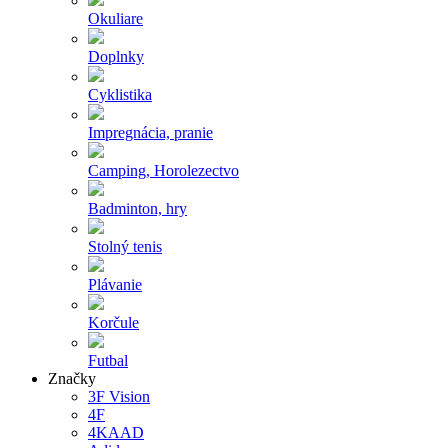
Okuliare
Doplnky
Cyklistika
Impregnácia, pranie
Camping, Horolezectvo
Badminton, hry
Stolný tenis
Plávanie
Korčule
Futbal
Značky
3F Vision
4F
4KAAD