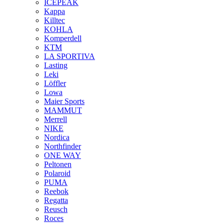
ICEPEAK
Kappa
Killtec
KOHLA
Komperdell
KTM
LA SPORTIVA
Lasting
Leki
Löffler
Lowa
Maier Sports
MAMMUT
Merrell
NIKE
Nordica
Northfinder
ONE WAY
Peltonen
Polaroid
PUMA
Reebok
Regatta
Reusch
Roces