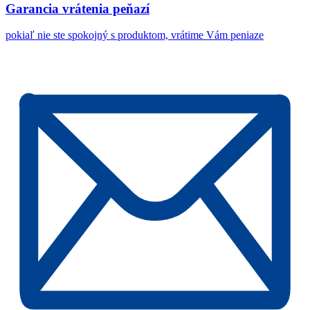
Garancia vrátenia peňazí
pokiaľ nie ste spokojný s produktom, vrátime Vám peniaze