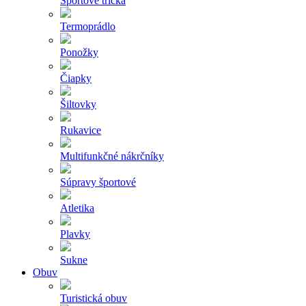
Športové tričká
Termoprádlo
Ponožky
Čiapky
Šiltovky
Rukavice
Multifunkčné nákrčníky
Súpravy športové
Atletika
Plavky
Sukne
Obuv
Turistická obuv