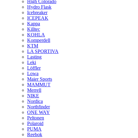
High Colorado
Hydro Flask
Icebreaker
ICEPEAK
Kappa
Killtec
KOHLA
Komperdell
KTM
LA SPORTIVA
Lasting
Leki
Löffler
Lowa
Maier Sports
MAMMUT
Merrell
NIKE
Nordica
Northfinder
ONE WAY
Peltonen
Polaroid
PUMA
Reebok