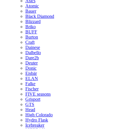
Asics
Atomic
Bauer
Black Diamond
Blizzard
Briko
BUFF
Burton
Craft
Dainese
Dalbello
Dare2b
Deuter
Donic
Eisbär
ELAN
Falke
Fischer
FIVE seasons
Grisport
GTS
Head
High Colorado
Hydro Flask
Icebreaker