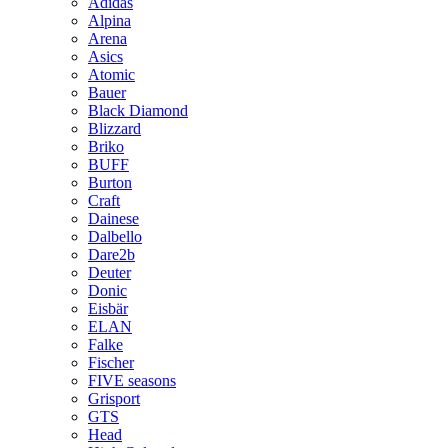
Adidas
Alpina
Arena
Asics
Atomic
Bauer
Black Diamond
Blizzard
Briko
BUFF
Burton
Craft
Dainese
Dalbello
Dare2b
Deuter
Donic
Eisbär
ELAN
Falke
Fischer
FIVE seasons
Grisport
GTS
Head