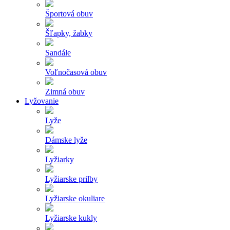
Športová obuv
Šľapky, žabky
Sandále
Voľnočasová obuv
Zimná obuv
Lyžovanie
Lyže
Dámske lyže
Lyžiarky
Lyžiarske prilby
Lyžiarske okuliare
Lyžiarske kukly