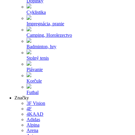
Doplnky
Cyklistika
Impregnácia, pranie
Camping, Horolezectvo
Badminton, hry
Stolný tenis
Plávanie
Korčule
Futbal
Značky
3F Vision
4F
4KAAD
Adidas
Alpina
Arena