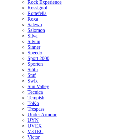
Rock Experience
Rossignol
Rottefella
Roxa
Salewa
Salomon
Silva
Silvini
Sinner
Speedo
Sport 2000
Sporten
Stöhr
Stuf
Swix
Sun Valley
Tecnica
Tempish
ToKo
Trespass
Under Armour
UYN
UVEX
V3TEC
Victor