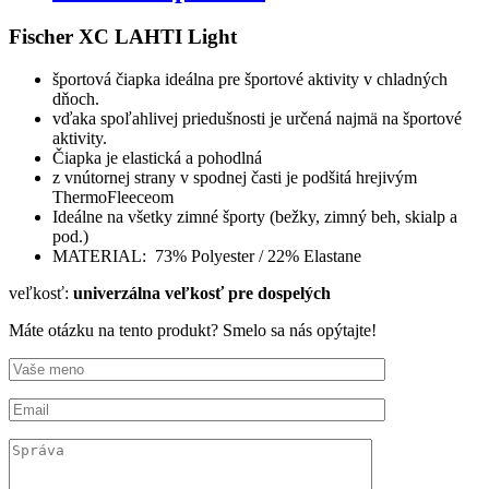
XC
LAHTI
Fischer XC LAHTI Light
Light
športová čiapka ideálna pre športové aktivity v chladných
dňoch.
vďaka spoľahlivej priedušnosti je určená najmä na športové
aktivity.
Čiapka je elastická a pohodlná
z vnútornej strany v spodnej časti je podšitá hrejivým
ThermoFleeceom
Ideálne na všetky zimné športy (bežky, zimný beh, skialp a
pod.)
MATERIAL: 73% Polyester / 22% Elastane
veľkosť:
univerzálna veľkosť pre dospelých
Máte otázku na tento produkt? Smelo sa nás opýtajte!