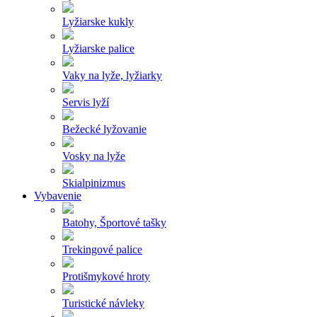
Lyžiarske kukly
Lyžiarske palice
Vaky na lyže, lyžiarky
Servis lyží
Bežecké lyžovanie
Vosky na lyže
Skialpinizmus
Vybavenie
Batohy, Športové tašky
Trekingové palice
Protišmykové hroty
Turistické návleky