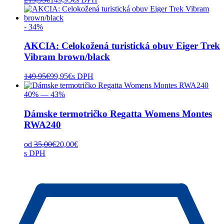
- 34%
AKCIA: Celokožená turistická obuv Eiger Trek
Vibram brown/black
149,95
€
99,95
€
s DPH
40% — 43%
Dámske termotričko Regatta Womens Montes
RWA240
od
35,00
€
20,00
€
s DPH