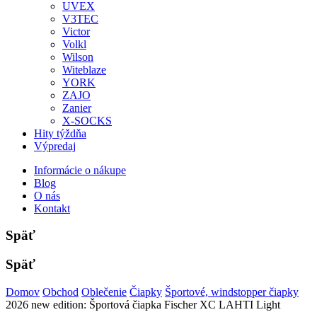
UVEX
V3TEC
Victor
Volkl
Wilson
Witeblaze
YORK
ZAJO
Zanier
X-SOCKS
Hity týždňa
Výpredaj
Informácie o nákupe
Blog
O nás
Kontakt
Späť
Späť
Domov
Obchod
Oblečenie
Čiapky
Športové, windstopper čiapky
2026 new edition: Športová čiapka Fischer XC LAHTI Light