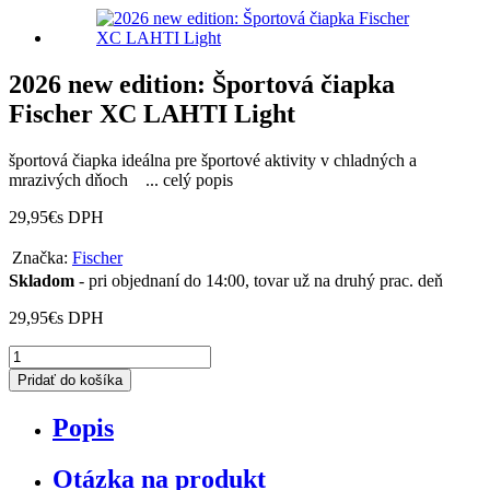
2026 new edition: Športová čiapka
Fischer XC LAHTI Light
športová čiapka ideálna pre športové aktivity v chladných a
mrazivých dňoch
...
celý popis
29,95
€
s DPH
Značka:
Fischer
Skladom
- pri objednaní do 14:00, tovar už na druhý prac. deň
29,95
€
s DPH
množstvo
2026
Pridať do košíka
new
edition:
Popis
Športová
čiapka
Fischer
Otázka na produkt