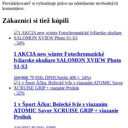
Prevádzkovateľ si vyhradzuje právo na odstránenie nevhodných
komentárov.
Zákazníci si tiež kúpili
- 34%
1 AKCIA new winter Fotochromatické
lyžiarske okuliare SALOMON XVIEW Photo
S1-S3
Pôvodná
Aktuálna
119,95
€
79,95
€
s DPH
Ušetríte 40€ (
- 34%
)
cena
cena
bola:
je:
119,95€.
79,95€.
- 32%
1 v Šport Áčku: Bežecké lyže s viazaním
ATOMIC Savor XCRUISE GRIP + viazanie
Prolink
219,95
€
149,95
€
s DPH