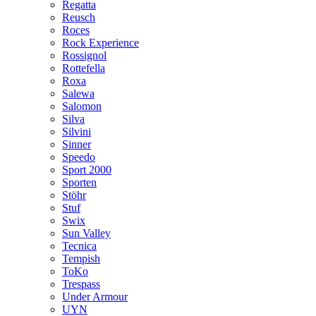
Regatta
Reusch
Roces
Rock Experience
Rossignol
Rottefella
Roxa
Salewa
Salomon
Silva
Silvini
Sinner
Speedo
Sport 2000
Sporten
Stöhr
Stuf
Swix
Sun Valley
Tecnica
Tempish
ToKo
Trespass
Under Armour
UYN