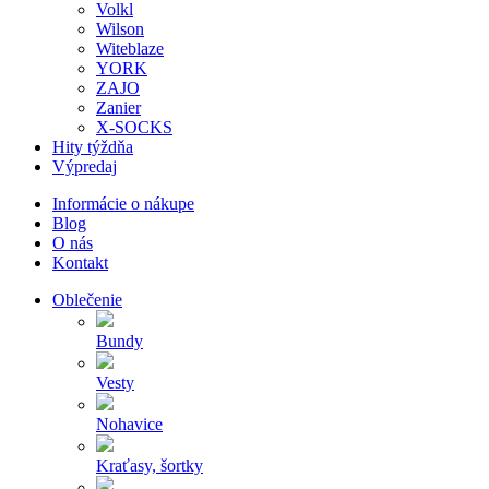
Volkl
Wilson
Witeblaze
YORK
ZAJO
Zanier
X-SOCKS
Hity týždňa
Výpredaj
Informácie o nákupe
Blog
O nás
Kontakt
Oblečenie
Bundy
Vesty
Nohavice
Kraťasy, šortky