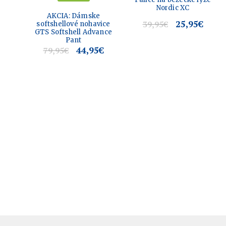
Nordic XC
AKCIA: Dámske
25,95
€
39,95
€
softshellové nohavice
GTS Softshell Advance
Pant
44,95
€
79,95
€