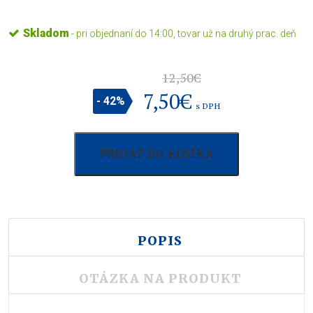
Skladom
- pri objednaní do 14:00, tovar už na druhý prac. deň
12,50
€
7,50
€
- 42%
s DPH
PRIDAŤ DO KOŠÍKA
POPIS
OTÁZKA NA PRODUKT