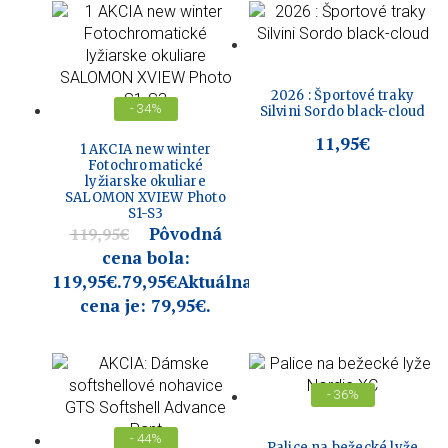
2026 : Športové traky
- 34%
Silvini Sordo black-cloud
11,95
€
1 AKCIA new winter
Fotochromatické
lyžiarske okuliare
SALOMON XVIEW Photo
S1-S3
Pôvodná
119,95
€
cena bola:
119,95€.
79,95
€
Aktuálna
cena je: 79,95€.
- 36%
- 44%
Palice na bežecké lyže