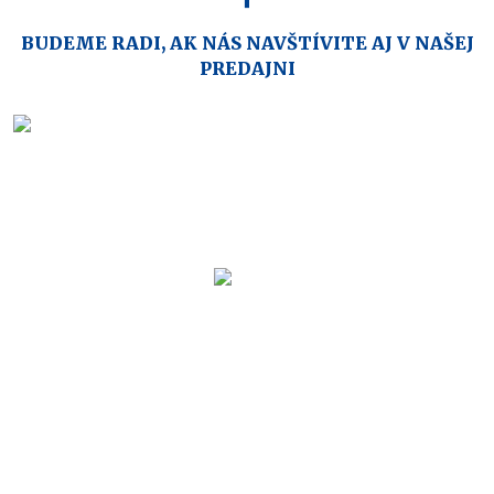
BUDEME RADI, AK NÁS NAVŠTÍVITE AJ V NAŠEJ
PREDAJNI
ŠportÁčko je partnerom
OBLEČENIE
OBUV
LYŽOVANIE