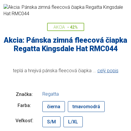
AKCIA
- 42%
Akcia: Pánska zimná fleecová čiapka
Regatta Kingsdale Hat RMC044
teplá a hrejivá pánska fleecová čiapka ...
celý popis
Regatta
Značka:
Farba:
čierna
tmavomodrá
Veľkosť:
S/M
L/XL