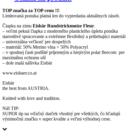
TOP značka za TOP cenu !!!
Limitovaná ponuka platná len do vypredania aktuálnych zásob.
Čiapka na zimu
Eisbär Rundstrickmutze Fleur
.
– veľmi pekná čiapka z moderného plastického úpletu ponúka
starostlivé spracovanie a extrémne flexibilný a priliehajúci materiál
– univerzálna veľkosť pre dospelých
– materiál: 50% Merino vlna + 50% Polyacryl
– v spodnej časti podšité príjemným a hrejivým polar fleecom pre
maximálnu ochranu uší
– dole malá nášivka Eisbär
www.eisbaer.co.at
Eisbär
the best from AUSTRIA.
Knitted with love and tradition.
Náš TIP:
SUPER tip na vďačný darček vhodný pre všetkých, čo hľadajú
výnimočnú značku v super kvalite a veľmi výhodnej cene.