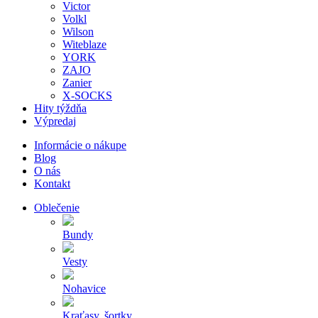
Victor
Volkl
Wilson
Witeblaze
YORK
ZAJO
Zanier
X-SOCKS
Hity týždňa
Výpredaj
Informácie o nákupe
Blog
O nás
Kontakt
Oblečenie
Bundy
Vesty
Nohavice
Kraťasy, šortky