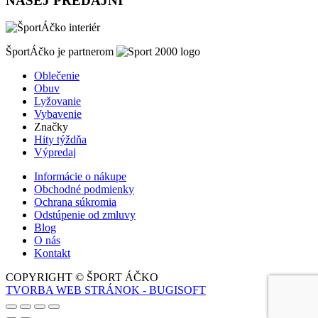
NAŠEJ PREDAJNI
ŠportÁčko je partnerom
Oblečenie
Obuv
Lyžovanie
Vybavenie
Značky
Hity týždňa
Výpredaj
Informácie o nákupe
Obchodné podmienky
Ochrana súkromia
Odstúpenie od zmluvy
Blog
O nás
Kontakt
COPYRIGHT © ŠPORT ÁČKO
TVORBA WEB STRÁNOK - BUGISOFT