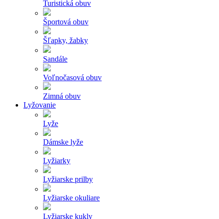
Turistická obuv
Športová obuv
Šľapky, žabky
Sandále
Voľnočasová obuv
Zimná obuv
Lyžovanie
Lyže
Dámske lyže
Lyžiarky
Lyžiarske prilby
Lyžiarske okuliare
Lyžiarske kukly