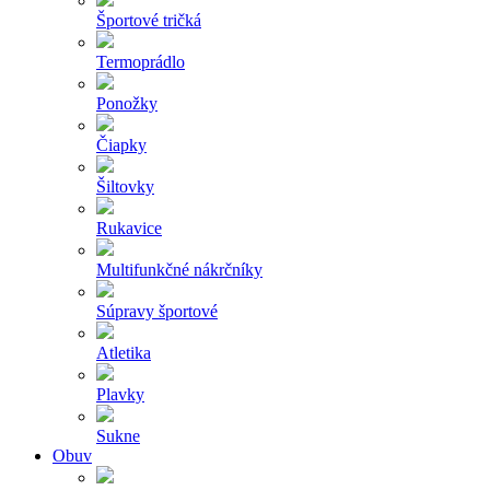
Športové tričká
Termoprádlo
Ponožky
Čiapky
Šiltovky
Rukavice
Multifunkčné nákrčníky
Súpravy športové
Atletika
Plavky
Sukne
Obuv