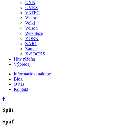
UYN
UVEX
V3TEC
Victor
Volkl
Wilson
Witeblaze
YORK
ZAJO
Zanier
X-SOCKS
Hity týždňa
Výpredaj
Informácie o nákupe
Blog
O nás
Kontakt
Späť
Späť