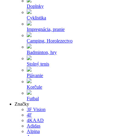
Doplnky
Cyklistika
Impregnácia, pranie
Camping, Horolezectvo
Badminton, hry
Stolný tenis
Plávanie
Korčule
Futbal
Značky
3F Vision
4F
4KAAD
Adidas
Alpina