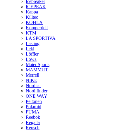
Icebreaker
ICEPEAK
Kappa
Killtec
KOHLA
Komperdell
KTM
LA SPORTIVA
Lasting
Leki
Löffler
Lowa
Maier Sports
MAMMUT
Merrell
NIKE
Nordica
Northfinder
ONE WAY
Peltonen
Polaroid
PUMA
Reebok
Regatta
Reusch