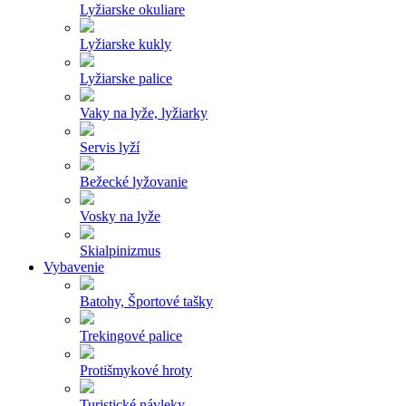
Lyžiarske okuliare
Lyžiarske kukly
Lyžiarske palice
Vaky na lyže, lyžiarky
Servis lyží
Bežecké lyžovanie
Vosky na lyže
Skialpinizmus
Vybavenie
Batohy, Športové tašky
Trekingové palice
Protišmykové hroty
Turistické návleky