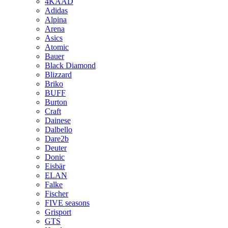
4KAAD
Adidas
Alpina
Arena
Asics
Atomic
Bauer
Black Diamond
Blizzard
Briko
BUFF
Burton
Craft
Dainese
Dalbello
Dare2b
Deuter
Donic
Eisbär
ELAN
Falke
Fischer
FIVE seasons
Grisport
GTS