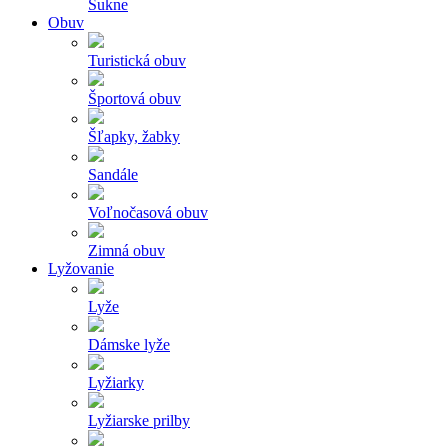
Sukne
Obuv
Turistická obuv
Športová obuv
Šľapky, žabky
Sandále
Voľnočasová obuv
Zimná obuv
Lyžovanie
Lyže
Dámske lyže
Lyžiarky
Lyžiarske prilby