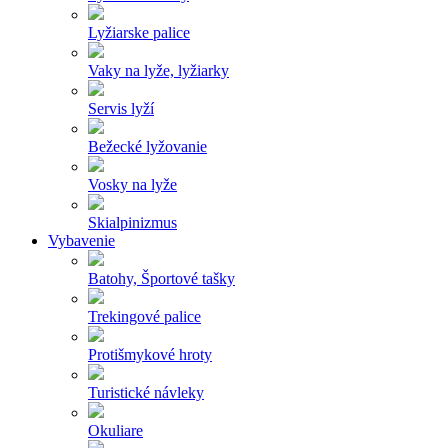
Lyžiarske palice
Vaky na lyže, lyžiarky
Servis lyží
Bežecké lyžovanie
Vosky na lyže
Skialpinizmus
Vybavenie
Batohy, Športové tašky
Trekingové palice
Protišmykové hroty
Turistické návleky
Okuliare