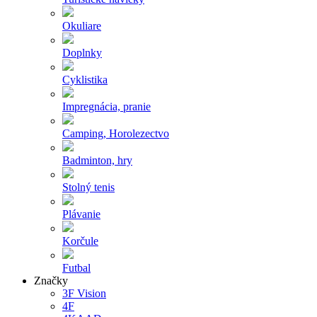
Okuliare
Doplnky
Cyklistika
Impregnácia, pranie
Camping, Horolezectvo
Badminton, hry
Stolný tenis
Plávanie
Korčule
Futbal
Značky
3F Vision
4F