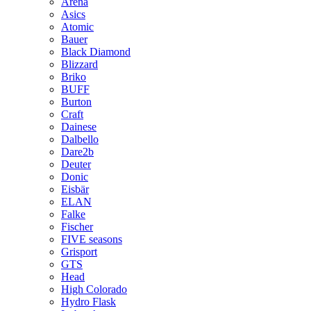
Arena
Asics
Atomic
Bauer
Black Diamond
Blizzard
Briko
BUFF
Burton
Craft
Dainese
Dalbello
Dare2b
Deuter
Donic
Eisbär
ELAN
Falke
Fischer
FIVE seasons
Grisport
GTS
Head
High Colorado
Hydro Flask