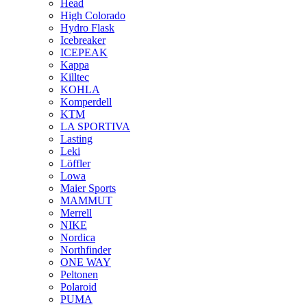
Head
High Colorado
Hydro Flask
Icebreaker
ICEPEAK
Kappa
Killtec
KOHLA
Komperdell
KTM
LA SPORTIVA
Lasting
Leki
Löffler
Lowa
Maier Sports
MAMMUT
Merrell
NIKE
Nordica
Northfinder
ONE WAY
Peltonen
Polaroid
PUMA