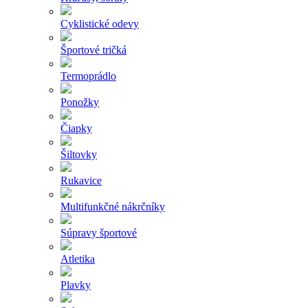
Cyklistické odevy
Športové tričká
Termoprádlo
Ponožky
Čiapky
Šiltovky
Rukavice
Multifunkčné nákrčníky
Súpravy športové
Atletika
Plavky