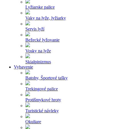
Lyžiarske palice
Vaky na lyže, lyžiarky
Servis lyží
Bežecké lyžovanie
Vosky na lyže
Skialpinizmus
Vybavenie
Batohy, Športové tašky
Trekingové palice
Protišmykové hroty
Turistické návleky
Okuliare