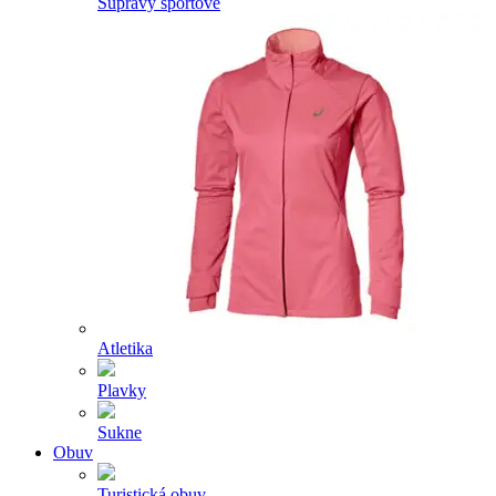
Súpravy športové
Atletika
Plavky
Sukne
Obuv
Turistická obuv