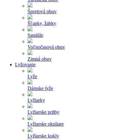
Športová obuv
Šľapky, žabky
Sandále
Voľnočasová obuv
Zimná obuv
Lyžovanie
Lyže
Dámske lyže
Lyžiarky
Lyžiarske prilby
Lyžiarske okuliare
Lyžiarske kukly