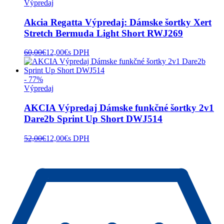
Výpredaj
Akcia Regatta Výpredaj: Dámske šortky Xert
Stretch Bermuda Light Short RWJ269
60,00
€
12,00
€
s DPH
- 77%
Výpredaj
AKCIA Výpredaj Dámske funkčné šortky 2v1
Dare2b Sprint Up Short DWJ514
52,00
€
12,00
€
s DPH