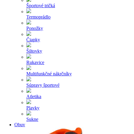
Športové tričká
Termoprádlo
Ponožky
Čiapky
Šiltovky
Rukavice
Multifunkčné nákrčníky
Súpravy športové
Atletika
Plavky
Sukne
Obuv