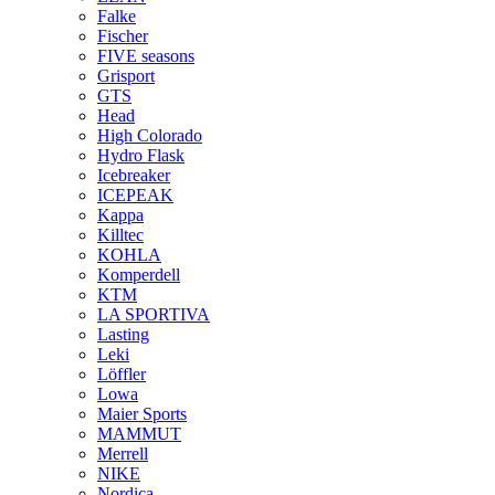
Falke
Fischer
FIVE seasons
Grisport
GTS
Head
High Colorado
Hydro Flask
Icebreaker
ICEPEAK
Kappa
Killtec
KOHLA
Komperdell
KTM
LA SPORTIVA
Lasting
Leki
Löffler
Lowa
Maier Sports
MAMMUT
Merrell
NIKE
Nordica