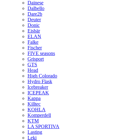
Dainese
Dalbello
Dare2b
Deuter
Donic
Eisbär
ELAN
Falke
Fischer
FIVE seasons
Grisport
GTS
Head
High Colorado
Hydro Flask
Icebreaker
ICEPEAK
Kappa
Killtec
KOHLA
Komperdell
KTM
LA SPORTIVA
Lasting
Leki