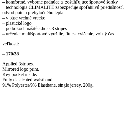
– komfortné, výborne padnúce a zoštíhľujúce športové šortky
– technológia CLIMALITE zabezpečuje spoľahlivú priedušnosť,
odvod potu a prebytočného tepla
– v páse vrchné vrecko
– plastické logo
– po bokoch našité adidas 3 stripes
– určenie: multišportové využitie, fitnes, cvičenie, voľný čas
veľkosti:
–
170/38
Applied 3stripes.
Mirrored logo print.
Key pocket inside.
Fully elasticated waistband.
91% Polyester/9% Elasthane, single jersey, 200g.