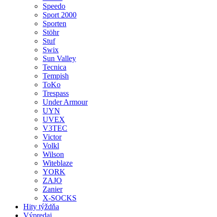
Speedo
Sport 2000
Sporten
Stöhr
Stuf
Swix
Sun Valley
Tecnica
Tempish
ToKo
Trespass
Under Armour
UYN
UVEX
V3TEC
Victor
Volkl
Wilson
Witeblaze
YORK
ZAJO
Zanier
X-SOCKS
Hity týždňa
Výpredaj