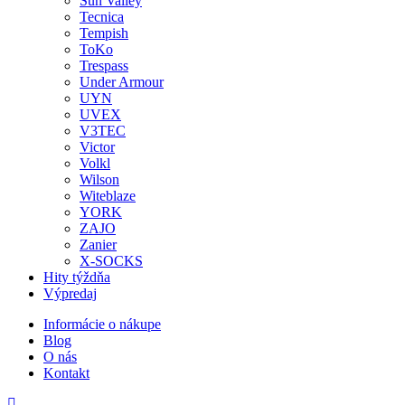
Sun Valley
Tecnica
Tempish
ToKo
Trespass
Under Armour
UYN
UVEX
V3TEC
Victor
Volkl
Wilson
Witeblaze
YORK
ZAJO
Zanier
X-SOCKS
Hity týždňa
Výpredaj
Informácie o nákupe
Blog
O nás
Kontakt