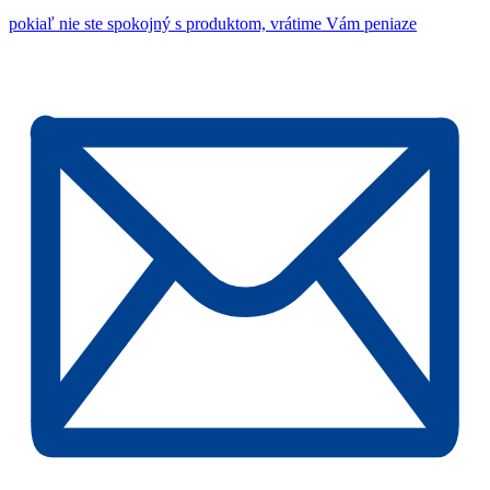
pokiaľ nie ste spokojný s produktom, vrátime Vám peniaze