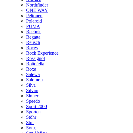
Northfinder
ONE WAY
Peltonen
Polaroid
PUMA
Reebok
Regatta
Reusch
Roces
Rock Experience
Rossignol
Rottefella
Roxa
Salewa
Salomon
Silva
Silvini
Sinner
Speedo
Sport 2000
Sporten
Stöhr
Stuf
Swix