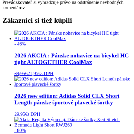
Prevádzkovateľ si vyhradzuje právo na odstránenie nevhodných
komentárov.
Zákazníci si tiež kúpili
- 46%
2026 AKCIA : Pánske nohavice na bicykel HC
tight ALTOGETHER CoolMax
39,95
€
21,95
€
s DPH
2026 new edition: Adidas Solid CLX Short
Length pánske športové plavecké šortky
29,95
€
s DPH
- 80%