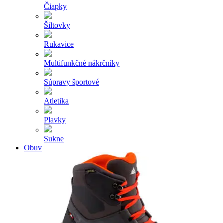
Čiapky
Šiltovky
Rukavice
Multifunkčné nákrčníky
Súpravy športové
Atletika
Plavky
Sukne
Obuv