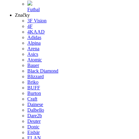
Futbal
Značky
3F Vision
4F
4KAAD
Adidas
Alpina
Arena
Asics
Atomic
Bauer
Black Diamond
Blizzard
Briko
BUFF
Burton
Craft
Dainese
Dalbello
Dare2b
Deuter
Donic
Eisbär
ELAN