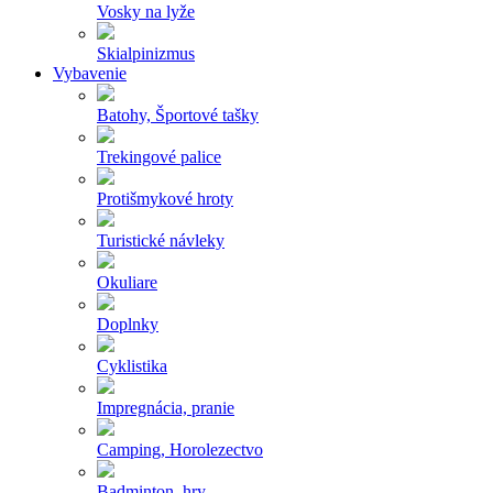
Vosky na lyže
Skialpinizmus
Vybavenie
Batohy, Športové tašky
Trekingové palice
Protišmykové hroty
Turistické návleky
Okuliare
Doplnky
Cyklistika
Impregnácia, pranie
Camping, Horolezectvo
Badminton, hry