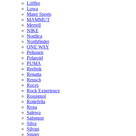
Löffler
Lowa
Maier Sports
MAMMUT
Merrell
NIKE
Nordica
Northfinder
ONE WAY
Peltonen
Polaroid
PUMA
Reebok
Regatta
Reusch
Roces
Rock Experience
Rossignol
Rottefella
Roxa
Salewa
Salomon
Silva
Silvini
Sinner