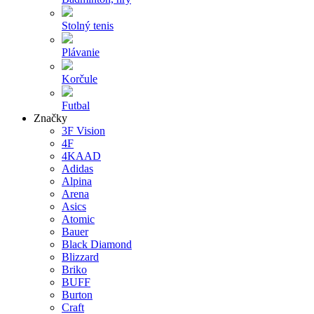
Stolný tenis
Plávanie
Korčule
Futbal
Značky
3F Vision
4F
4KAAD
Adidas
Alpina
Arena
Asics
Atomic
Bauer
Black Diamond
Blizzard
Briko
BUFF
Burton
Craft