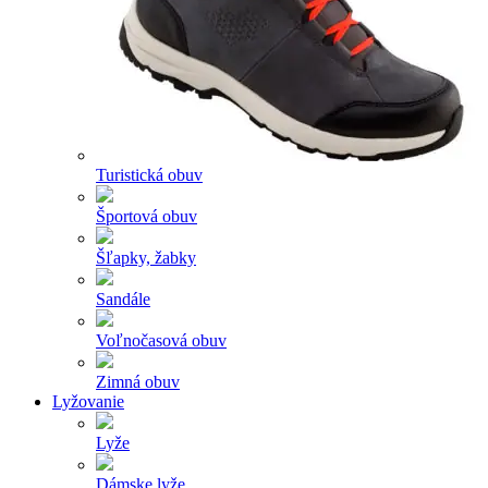
Turistická obuv
Športová obuv
Šľapky, žabky
Sandále
Voľnočasová obuv
Zimná obuv
Lyžovanie
Lyže
Dámske lyže