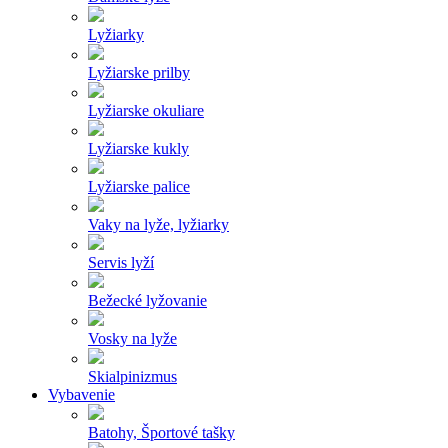
Lyžiarky
Lyžiarske prilby
Lyžiarske okuliare
Lyžiarske kukly
Lyžiarske palice
Vaky na lyže, lyžiarky
Servis lyží
Bežecké lyžovanie
Vosky na lyže
Skialpinizmus
Vybavenie
Batohy, Športové tašky