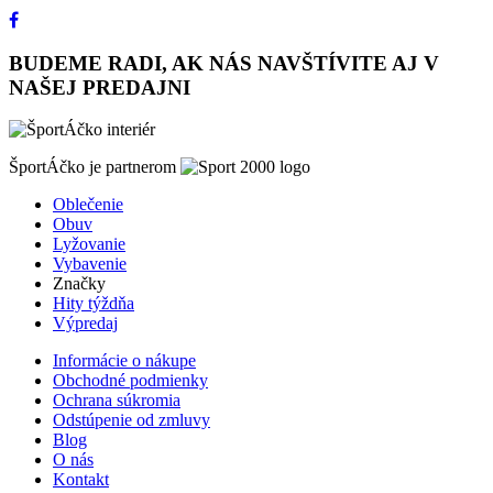
BUDEME RADI, AK NÁS NAVŠTÍVITE AJ V
NAŠEJ PREDAJNI
ŠportÁčko je partnerom
Oblečenie
Obuv
Lyžovanie
Vybavenie
Značky
Hity týždňa
Výpredaj
Informácie o nákupe
Obchodné podmienky
Ochrana súkromia
Odstúpenie od zmluvy
Blog
O nás
Kontakt