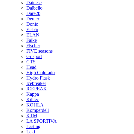
Dainese
Dalbello
Dare2b
Deuter
Donic
Eisbär
ELAN
Falke
Fischer
FIVE seasons
Grisport
GTS
Head
High Colorado
Hydro Flask
Icebreaker
ICEPEAK
Kappa
Killtec
KOHLA
Komperdell
KTM
LA SPORTIVA
Lasting
Leki