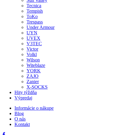
Sun Valley
Tecnica
Tempish
ToKo
Trespass
Under Armour
UYN
UVEX
V3TEC
Victor
Volkl
Wilson
Witeblaze
YORK
ZAJO
Zanier
X-SOCKS
Hity týždňa
Výpredaj
Informácie o nákupe
Blog
O nás
Kontakt