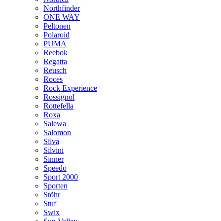
Northfinder
ONE WAY
Peltonen
Polaroid
PUMA
Reebok
Regatta
Reusch
Roces
Rock Experience
Rossignol
Rottefella
Roxa
Salewa
Salomon
Silva
Silvini
Sinner
Speedo
Sport 2000
Sporten
Stöhr
Stuf
Swix