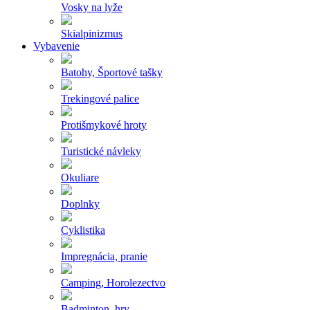
Vosky na lyže
Skialpinizmus
Vybavenie
Batohy, Športové tašky
Trekingové palice
Protišmykové hroty
Turistické návleky
Okuliare
Doplnky
Cyklistika
Impregnácia, pranie
Camping, Horolezectvo
Badminton, hry