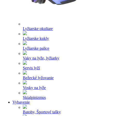
Lyžiarske okuliare
Lyžiarske kukly
Lyžiarske palice
Vaky na lyže, lyžiarky
Servis lyží
Bežecké lyžovanie
Vosky na lyže
Skialpinizmus
Vybavenie
Batohy, Športové tašky