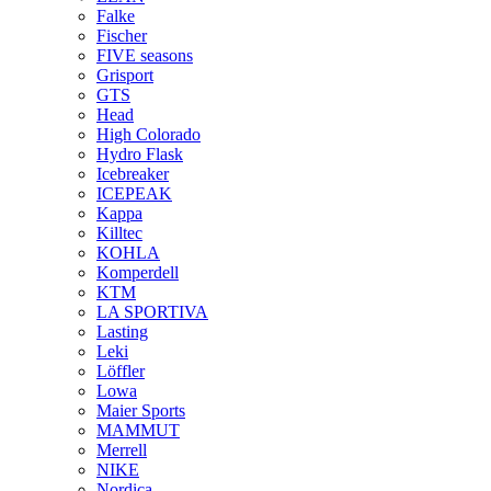
Falke
Fischer
FIVE seasons
Grisport
GTS
Head
High Colorado
Hydro Flask
Icebreaker
ICEPEAK
Kappa
Killtec
KOHLA
Komperdell
KTM
LA SPORTIVA
Lasting
Leki
Löffler
Lowa
Maier Sports
MAMMUT
Merrell
NIKE
Nordica