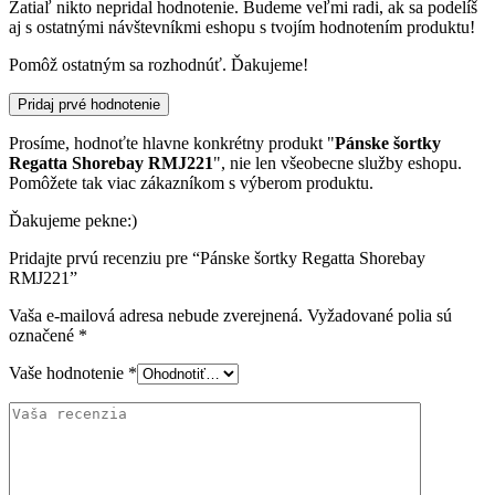
Zatiaľ nikto nepridal hodnotenie. Budeme veľmi radi, ak sa podelíš
aj s ostatnými návštevníkmi eshopu s tvojím hodnotením produktu!
Pomôž ostatným sa rozhodnúť. Ďakujeme!
Pridaj prvé hodnotenie
Prosíme, hodnoťte hlavne konkrétny produkt "
Pánske šortky
Regatta Shorebay RMJ221
", nie len všeobecne služby eshopu.
Pomôžete tak viac zákazníkom s výberom produktu.
Ďakujeme pekne:)
Pridajte prvú recenziu pre “Pánske šortky Regatta Shorebay
RMJ221”
Vaša e-mailová adresa nebude zverejnená.
Vyžadované polia sú
označené
*
Vaše hodnotenie
*