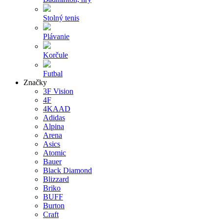
Stolný tenis
Plávanie
Korčule
Futbal
Značky
3F Vision
4F
4KAAD
Adidas
Alpina
Arena
Asics
Atomic
Bauer
Black Diamond
Blizzard
Briko
BUFF
Burton
Craft