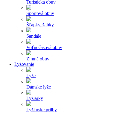
Turistická obuv
Športová obuv
Šľapky, žabky
Sandále
Voľnočasová obuv
Zimná obuv
Lyžovanie
Lyže
Dámske lyže
Lyžiarky
Lyžiarske prilby