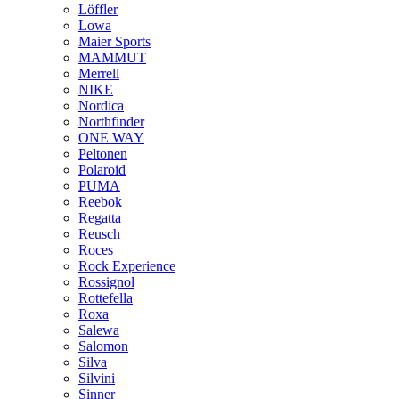
Löffler
Lowa
Maier Sports
MAMMUT
Merrell
NIKE
Nordica
Northfinder
ONE WAY
Peltonen
Polaroid
PUMA
Reebok
Regatta
Reusch
Roces
Rock Experience
Rossignol
Rottefella
Roxa
Salewa
Salomon
Silva
Silvini
Sinner