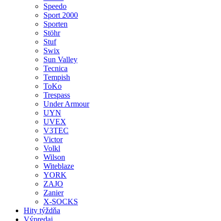
Speedo
Sport 2000
Sporten
Stöhr
Stuf
Swix
Sun Valley
Tecnica
Tempish
ToKo
Trespass
Under Armour
UYN
UVEX
V3TEC
Victor
Volkl
Wilson
Witeblaze
YORK
ZAJO
Zanier
X-SOCKS
Hity týždňa
Výpredaj