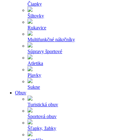
Čiapky
Šiltovky
Rukavice
Multifunkčné nákrčníky
Súpravy športové
Atletika
Plavky
Sukne
Obuv
Turistická obuv
Športová obuv
Šľapky, žabky