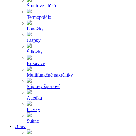
Športové tričká
Termoprádlo
Ponožky
Čiapky
Šiltovky
Rukavice
Multifunkčné nákrčníky
Súpravy športové
Atletika
Plavky
Sukne
Obuv