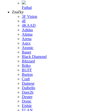
Futbal
Značky
3F Vision
4F
4KAAD
Adidas
Alpina
Arena
Asics
Atomic
Bauer
Black Diamond
Blizzard
Briko
BUFF
Burton
Craft
Dainese
Dalbello
Dare2b
Deuter
Donic
Eisbär
ELAN