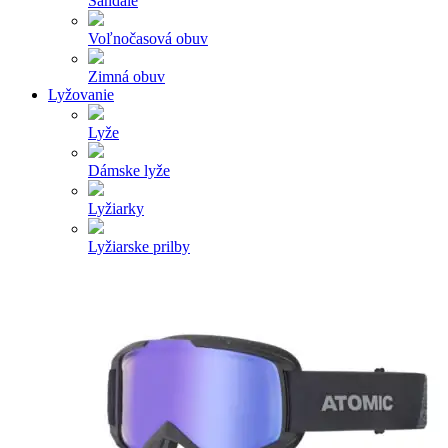
Sandále
Voľnočasová obuv
Zimná obuv
Lyžovanie
Lyže
Dámske lyže
Lyžiarky
Lyžiarske prilby