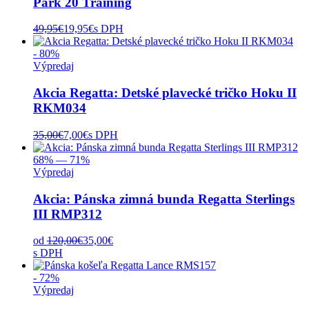
Park 20 Training
49,95
€
19,95
€
s DPH
- 80%
Výpredaj
Akcia Regatta: Detské plavecké tričko Hoku II
RKM034
35,00
€
7,00
€
s DPH
68% — 71%
Výpredaj
Akcia: Pánska zimná bunda Regatta Sterlings
III RMP312
od
120,00
€
35,00
€
s DPH
- 72%
Výpredaj