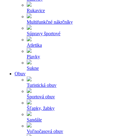
Rukavice
Multifunkčné nákrčníky
Súpravy športové
Atletika
Plavky
Sukne
Obuv
Turistická obuv
Športová obuv
Šľapky, žabky
Sandále
Voľnočasová obuv