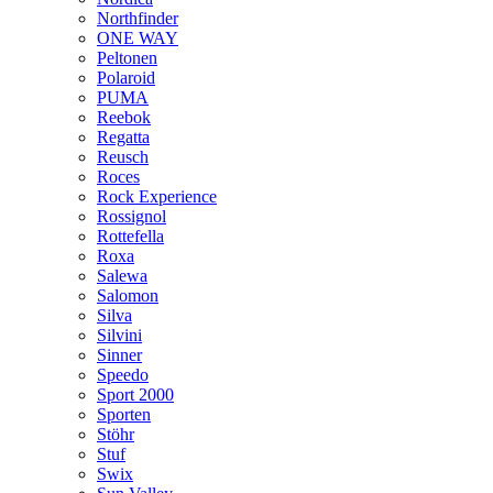
Northfinder
ONE WAY
Peltonen
Polaroid
PUMA
Reebok
Regatta
Reusch
Roces
Rock Experience
Rossignol
Rottefella
Roxa
Salewa
Salomon
Silva
Silvini
Sinner
Speedo
Sport 2000
Sporten
Stöhr
Stuf
Swix