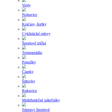
Vesty
Nohavice
Kraťasy, šortky
Cyklistické odevy
Športové tričká
Termoprádlo
Ponožky
Čiapky
Šiltovky
Rukavice
Multifunkčné nákrčníky
Súpravy športové