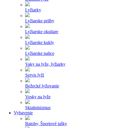
Lyžiarky
Lyžiarske prilby
Lyžiarske okuliare
Lyžiarske kukly
Lyžiarske palice
Vaky na lyže, lyžiarky
Servis lyží
Bežecké lyžovanie
Vosky na lyže
Skialpinizmus
Vybavenie
Batohy, Športové tašky