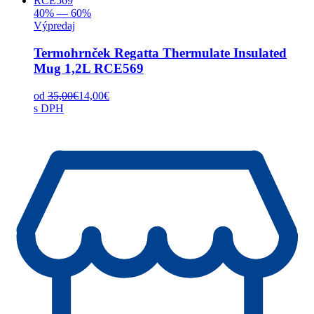
40% — 60%
Výpredaj
Termohrnček Regatta Thermulate Insulated
Mug 1,2L RCE569
od
35,00
€
14,00
€
s DPH