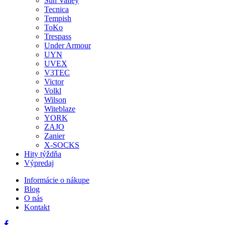
Sun Valley
Tecnica
Tempish
ToKo
Trespass
Under Armour
UYN
UVEX
V3TEC
Victor
Volkl
Wilson
Witeblaze
YORK
ZAJO
Zanier
X-SOCKS
Hity týždňa
Výpredaj
Informácie o nákupe
Blog
O nás
Kontakt