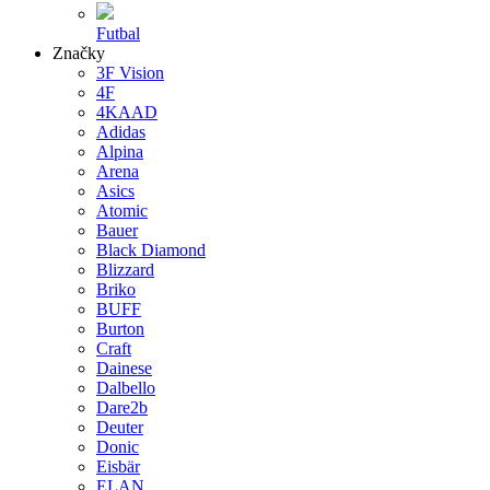
Futbal
Značky
3F Vision
4F
4KAAD
Adidas
Alpina
Arena
Asics
Atomic
Bauer
Black Diamond
Blizzard
Briko
BUFF
Burton
Craft
Dainese
Dalbello
Dare2b
Deuter
Donic
Eisbär
ELAN