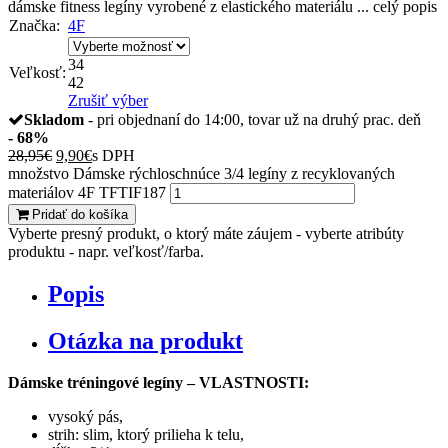
dámske fitness legíny vyrobené z elastického materiálu ...
celý popis
Značka:
4F
34
Veľkosť:
42
Zrušiť výber
Skladom
- pri objednaní do 14:00, tovar už na druhý prac. deň
- 68%
28,95
€
9,90
€
s DPH
množstvo Dámske rýchloschnúce 3/4 legíny z recyklovaných
materiálov 4F TFTIF187
Pridať do košíka
Vyberte presný produkt, o ktorý máte záujem - vyberte atribúty
produktu - napr. veľkosť/farba.
Popis
Otázka na produkt
Dámske tréningové legíny – VLASTNOSTI:
vysoký pás,
strih: slim, ktorý prilieha k telu,