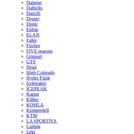
Dainese
Dalbello
Dare2b
Deuter
Donic
Eisbär
ELAN
Falke
Fischer
FIVE seasons
Grisport
GTS
Head
High Colorado
Hydro Flask
Icebreaker
ICEPEAK
Kappa
Killtec
KOHLA
Komperdell
KTM
LA SPORTIVA
Lasting
Leki