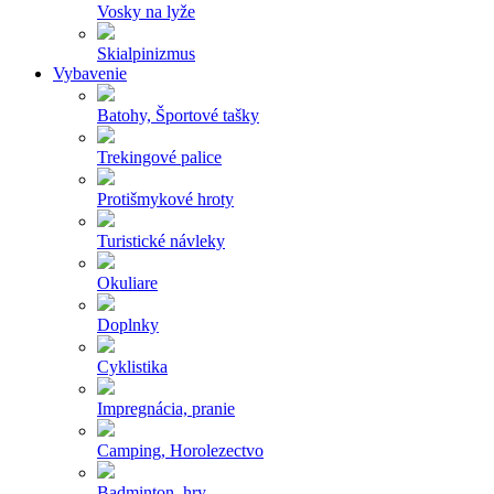
Vosky na lyže
Skialpinizmus
Vybavenie
Batohy, Športové tašky
Trekingové palice
Protišmykové hroty
Turistické návleky
Okuliare
Doplnky
Cyklistika
Impregnácia, pranie
Camping, Horolezectvo
Badminton, hry