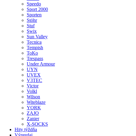
Speedo
Sport 2000
Sporten
Stöhr
Stuf
Swix
Sun Valley
Tecnica
Tempish
ToKo
Trespass
Under Armour
UYN
UVEX
V3TEC
Victor
Volkl
Wilson
Witeblaze
YORK
ZAJO
Zanier
X-SOCKS
Hity týždňa
Výpredaj