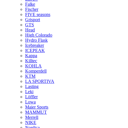
Falke
Fischer
FIVE seasons
Grisport
GTS
Head
High Colorado
Hydro Flask
Icebreaker
ICEPEAK
Kappa
Killtec
KOHLA
Komperdell
KTM
LA SPORTIVA
Lasting
Leki
Löffler
Lowa
Maier Sports
MAMMUT
Merrell
NIKE
Nordica