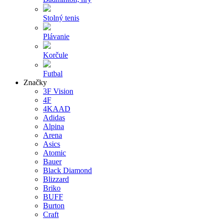
Stolný tenis
Plávanie
Korčule
Futbal
Značky
3F Vision
4F
4KAAD
Adidas
Alpina
Arena
Asics
Atomic
Bauer
Black Diamond
Blizzard
Briko
BUFF
Burton
Craft