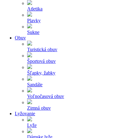
Atletika
Plavky
Sukne
Obuv
Turistická obuv
Športová obuv
Šľapky, žabky
Sandále
Voľnočasová obuv
Zimná obuv
Lyžovanie
Lyže
Dámske lyže