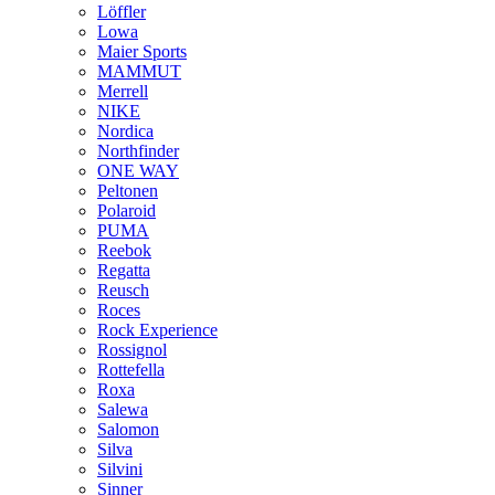
Löffler
Lowa
Maier Sports
MAMMUT
Merrell
NIKE
Nordica
Northfinder
ONE WAY
Peltonen
Polaroid
PUMA
Reebok
Regatta
Reusch
Roces
Rock Experience
Rossignol
Rottefella
Roxa
Salewa
Salomon
Silva
Silvini
Sinner