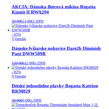
AKCIA: Dámska fleecová mikina Regatta
Kizmit II RWA294
39,99
€
14,00
€
s DPH
- 65%
Výpredaj
Dámske lyžiarske nohavice Dare2b Diminish
Pant DWW509R
120,00
€
42,00
€
s DPH
- 82%
Výpredaj
Detské jednodielne plavky Regatta Katrisse
RKM029
34,00
€
6,00
€
s DPH