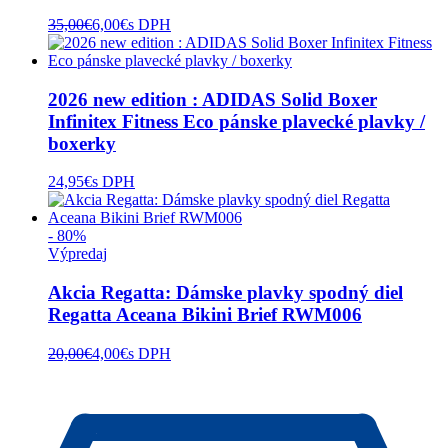
35,00
€
6,00
€
s DPH
2026 new edition : ADIDAS Solid Boxer
Infinitex Fitness Eco pánske plavecké plavky /
boxerky
24,95
€
s DPH
- 80%
Výpredaj
Akcia Regatta: Dámske plavky spodný diel
Regatta Aceana Bikini Brief RWM006
20,00
€
4,00
€
s DPH