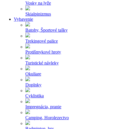
Vosky na lyže
Skialpinizmus
Vybavenie
Batohy, Športové tašky
Trekingové palice
Protišmykové hroty
Turistické návleky
Okuliare
Doplnky
Cyklistika
Impregnácia, pranie
Camping, Horolezectvo
Badminton, hry