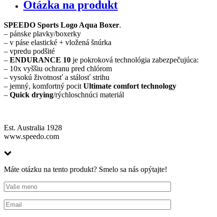
Otázka na produkt
SPEEDO Sports Logo Aqua Boxer
.
– pánske plavky/boxerky
– v páse elastické + vložená šnúrka
– vpredu podšité
–
ENDURANCE 10
je pokroková technológia zabezpečujúca:
– 10x vyššiu ochranu pred chlórom
– vysokú životnosť a stálosť strihu
– jemný, komfortný pocit
Ultimate comfort technology
–
Quick drying
/rýchloschnúci materiál
Est. Australia 1928
www.speedo.com
Máte otázku na tento produkt? Smelo sa nás opýtajte!