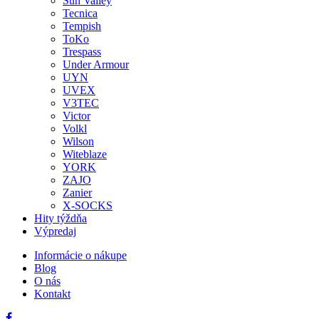
Sun Valley
Tecnica
Tempish
ToKo
Trespass
Under Armour
UYN
UVEX
V3TEC
Victor
Volkl
Wilson
Witeblaze
YORK
ZAJO
Zanier
X-SOCKS
Hity týždňa
Výpredaj
Informácie o nákupe
Blog
O nás
Kontakt