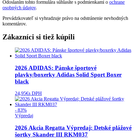
Odoslaním tohto formulára súhlasíte s podmienkami o
ochrane
osobných údajov
.
Prevádzkovateľ si vyhradzuje právo na odstránenie nevhodných
komentárov.
Zákazníci si tiež kúpili
2026 ADIDAS: Pánske športové
plavky/boxerky Adidas Solid Sport Boxer
black
24,95
€
s DPH
- 83%
Výpredaj
2026 Akcia Regatta Výpredaj: Detské plážové
šortky Skander III RKM037