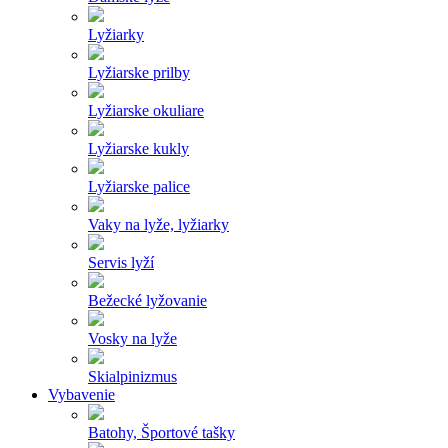
Lyžiarky
Lyžiarske prilby
Lyžiarske okuliare
Lyžiarske kukly
Lyžiarske palice
Vaky na lyže, lyžiarky
Servis lyží
Bežecké lyžovanie
Vosky na lyže
Skialpinizmus
Vybavenie
Batohy, Športové tašky