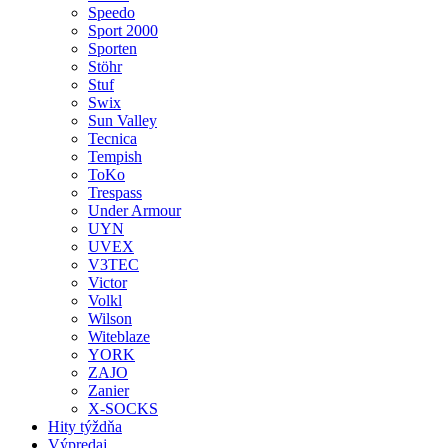
Speedo
Sport 2000
Sporten
Stöhr
Stuf
Swix
Sun Valley
Tecnica
Tempish
ToKo
Trespass
Under Armour
UYN
UVEX
V3TEC
Victor
Volkl
Wilson
Witeblaze
YORK
ZAJO
Zanier
X-SOCKS
Hity týždňa
Výpredaj