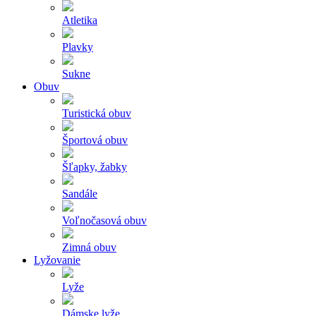
Atletika
Plavky
Sukne
Obuv
Turistická obuv
Športová obuv
Šľapky, žabky
Sandále
Voľnočasová obuv
Zimná obuv
Lyžovanie
Lyže
Dámske lyže