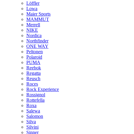
Löffler
Lowa
Maier Sports
MAMMUT
Merrell
NIKE
Nordica
Northfinder
ONE WAY
Peltonen
Polaroid
PUMA
Reebok
Regatta
Reusch
Roces
Rock Experience
Rossignol
Rottefella
Roxa
Salewa
Salomon
Silva
Silvini
Sinner