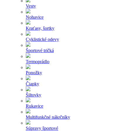
Vesty
Nohavice
Kraťasy, šortky
Cyklistické odevy
Športové tričká
Termoprádlo
Ponožky
Čiapky
Šiltovky
Rukavice
Multifunkčné nákrčníky
Súpravy športové