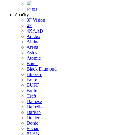
Futbal
Značky
3F Vision
4F
4KAAD
Adidas
Alpina
Arena
Asics
Atomic
Bauer
Black Diamond
Blizzard
Briko
BUFF
Burton
Craft
Dainese
Dalbello
Dare2b
Deuter
Donic
Eisbär
ELAN