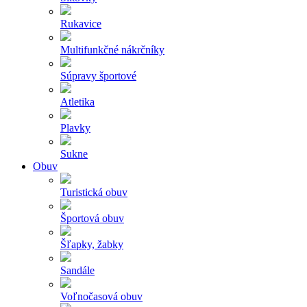
Rukavice
Multifunkčné nákrčníky
Súpravy športové
Atletika
Plavky
Sukne
Obuv
Turistická obuv
Športová obuv
Šľapky, žabky
Sandále
Voľnočasová obuv