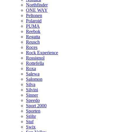
Northfinder
ONE WAY
Peltonen
Polaroid
PUMA
Reebok
Regatta
Reusch
Roces
Rock Experience
Rossignol
Rottefella
Roxa
Salewa
Salomon
Silva
Silvini
Sinner
Speedo
Sport 2000
Sporten
Stöhr
Stuf
Swix