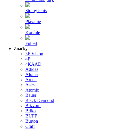
Stolný tenis
Plávanie
Korčule
Futbal
Značky
3F Vision
4F
4KAAD
Adidas
Alpina
Arena
Asics
Atomic
Bauer
Black Diamond
Blizzard
Briko
BUFF
Burton
Craft