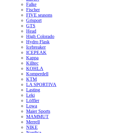
Falke
Fischer
FIVE seasons
Grisport
GTS
Head
High Colorado
Hydro Flask
Icebreaker
ICEPEAK
Kappa
Killtec
KOHLA
Komperdell
KTM
LA SPORTIVA
Lasting
Leki
Löffler
Lowa
Maier Sports
MAMMUT
Merrell
NIKE
Nordica