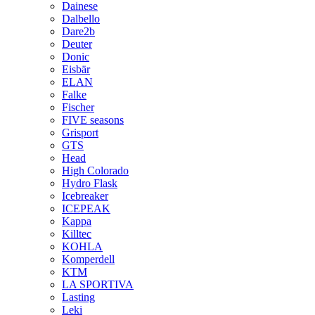
Dainese
Dalbello
Dare2b
Deuter
Donic
Eisbär
ELAN
Falke
Fischer
FIVE seasons
Grisport
GTS
Head
High Colorado
Hydro Flask
Icebreaker
ICEPEAK
Kappa
Killtec
KOHLA
Komperdell
KTM
LA SPORTIVA
Lasting
Leki