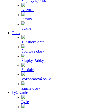
Súpravy športové
Atletika
Plavky
Sukne
Obuv
Turistická obuv
Športová obuv
Šľapky, žabky
Sandále
Voľnočasová obuv
Zimná obuv
Lyžovanie
Lyže