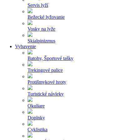
Servis lyží
Bežecké lyžovanie
Vosky na lyže
Skialpinizmus
Vybavenie
Batohy, Športové tašky
Trekingové palice
Protišmykové hroty
Turistické návleky
Okuliare
Doplnky
Cyklistika