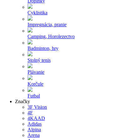
Doplnky
Cyklistika
Impregnácia, pranie
Camping, Horolezectvo
Badminton, hry
Stolný tenis
Plávanie
Korčule
Futbal
Značky
3F Vision
4F
4KAAD
Adidas
Alpina
Arena