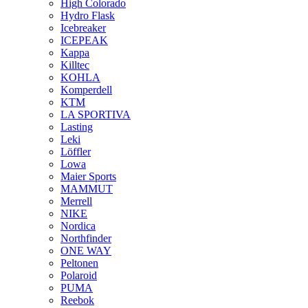
High Colorado
Hydro Flask
Icebreaker
ICEPEAK
Kappa
Killtec
KOHLA
Komperdell
KTM
LA SPORTIVA
Lasting
Leki
Löffler
Lowa
Maier Sports
MAMMUT
Merrell
NIKE
Nordica
Northfinder
ONE WAY
Peltonen
Polaroid
PUMA
Reebok