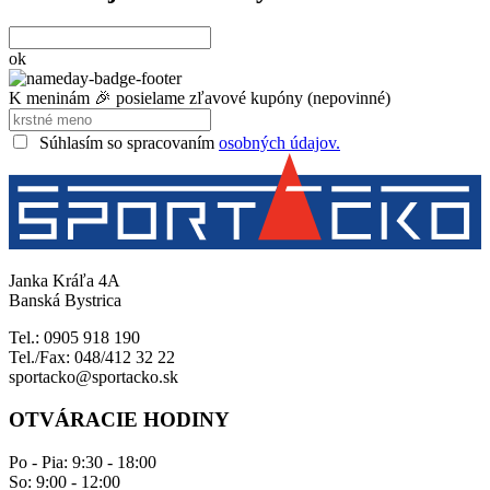
ok
K meninám 🎉 posielame zľavové kupóny (nepovinné)
Súhlasím so spracovaním
osobných údajov.
Janka Kráľa 4A
Banská Bystrica
Tel.: 0905 918 190
Tel./Fax: 048/412 32 22
sportacko@sportacko.sk
OTVÁRACIE HODINY
Po - Pia: 9:30 - 18:00
So: 9:00 - 12:00