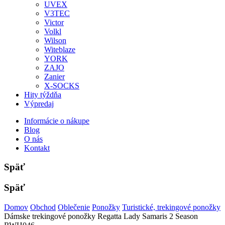
UVEX
V3TEC
Victor
Volkl
Wilson
Witeblaze
YORK
ZAJO
Zanier
X-SOCKS
Hity týždňa
Výpredaj
Informácie o nákupe
Blog
O nás
Kontakt
Späť
Späť
Domov
Obchod
Oblečenie
Ponožky
Turistické, trekingové ponožky
Dámske trekingové ponožky Regatta Lady Samaris 2 Season