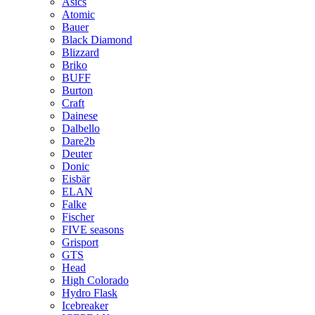
Asics
Atomic
Bauer
Black Diamond
Blizzard
Briko
BUFF
Burton
Craft
Dainese
Dalbello
Dare2b
Deuter
Donic
Eisbär
ELAN
Falke
Fischer
FIVE seasons
Grisport
GTS
Head
High Colorado
Hydro Flask
Icebreaker