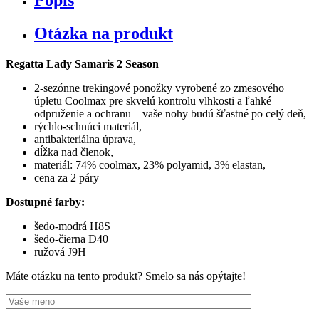
Popis
Samaris
2
Season
Otázka na produkt
RWH046
Regatta Lady Samaris 2 Season
2-sezónne trekingové ponožky vyrobené zo zmesového
úpletu Coolmax pre skvelú kontrolu vlhkosti a ľahké
odpruženie a ochranu – vaše nohy budú šťastné po celý deň,
rýchlo-schnúci materiál,
antibakteriálna úprava,
dĺžka nad členok,
materiál: 74% coolmax, 23% polyamid, 3% elastan,
cena za 2 páry
Dostupné farby:
šedo-modrá H8S
šedo-čierna D40
ružová J9H
Máte otázku na tento produkt? Smelo sa nás opýtajte!