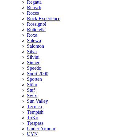
Regatta
Reusch
Roces
Rock Experience
Rossignol
Rottefella
Roxa
Salewa
Salomon
Silva
Silvini
Sinner
Speedo
Sport 2000
Sporten
Stöhr
Stuf
Swix
Sun Valley
Tecnica
Tempish
ToKo
Trespass
Under Armour
UYN