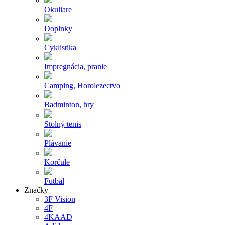
Okuliare
Doplnky
Cyklistika
Impregnácia, pranie
Camping, Horolezectvo
Badminton, hry
Stolný tenis
Plávanie
Korčule
Futbal
Značky
3F Vision
4F
4KAAD