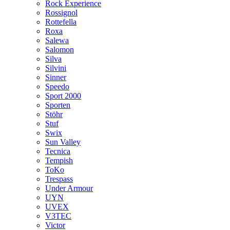
Rock Experience
Rossignol
Rottefella
Roxa
Salewa
Salomon
Silva
Silvini
Sinner
Speedo
Sport 2000
Sporten
Stöhr
Stuf
Swix
Sun Valley
Tecnica
Tempish
ToKo
Trespass
Under Armour
UYN
UVEX
V3TEC
Victor