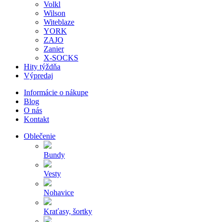
Volkl
Wilson
Witeblaze
YORK
ZAJO
Zanier
X-SOCKS
Hity týždňa
Výpredaj
Informácie o nákupe
Blog
O nás
Kontakt
Oblečenie
Bundy
Vesty
Nohavice
Kraťasy, šortky