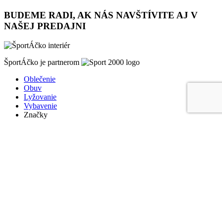
BUDEME RADI, AK NÁS NAVŠTÍVITE AJ V
NAŠEJ PREDAJNI
ŠportÁčko je partnerom
Oblečenie
Obuv
Lyžovanie
Vybavenie
Značky
Hity týždňa
Výpredaj
Informácie o nákupe
Obchodné podmienky
Ochrana súkromia
Odstúpenie od zmluvy
Blog
O nás
Kontakt
COPYRIGHT © ŠPORT ÁČKO