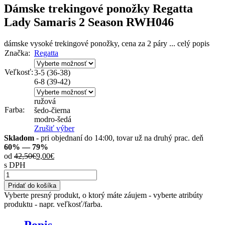
Dámske trekingové ponožky Regatta
Lady Samaris 2 Season RWH046
dámske vysoké trekingové ponožky, cena za 2 páry
...
celý popis
Značka:
Regatta
Veľkosť:
3-5 (36-38)
6-8 (39-42)
ružová
Farba:
šedo-čierna
modro-šedá
Zrušiť výber
Skladom
- pri objednaní do 14:00, tovar už na druhý prac. deň
60% — 79%
od
42,50
€
9,00
€
s DPH
množstvo
Dámske
Pridať do košíka
trekingové
Vyberte presný produkt, o ktorý máte záujem - vyberte atribúty
ponožky
produktu - napr. veľkosť/farba.
Regatta
Lady