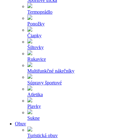
Športové tričká
Termoprádlo
Ponožky
Čiapky
Šiltovky
Rukavice
Multifunkčné nákrčníky
Súpravy športové
Atletika
Plavky
Sukne
Obuv
Turistická obuv