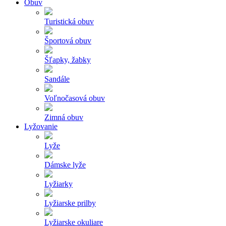
Obuv
Turistická obuv
Športová obuv
Šľapky, žabky
Sandále
Voľnočasová obuv
Zimná obuv
Lyžovanie
Lyže
Dámske lyže
Lyžiarky
Lyžiarske prilby
Lyžiarske okuliare