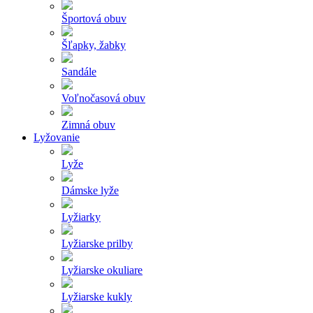
Športová obuv
Šľapky, žabky
Sandále
Voľnočasová obuv
Zimná obuv
Lyžovanie
Lyže
Dámske lyže
Lyžiarky
Lyžiarske prilby
Lyžiarske okuliare
Lyžiarske kukly