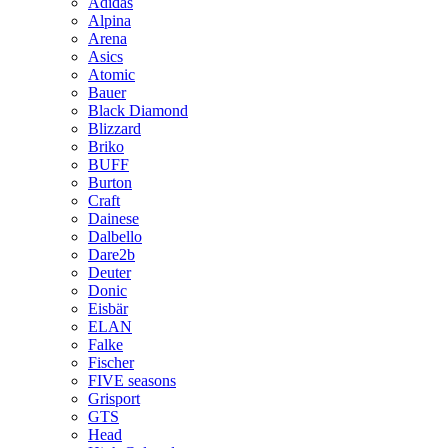
Adidas
Alpina
Arena
Asics
Atomic
Bauer
Black Diamond
Blizzard
Briko
BUFF
Burton
Craft
Dainese
Dalbello
Dare2b
Deuter
Donic
Eisbär
ELAN
Falke
Fischer
FIVE seasons
Grisport
GTS
Head