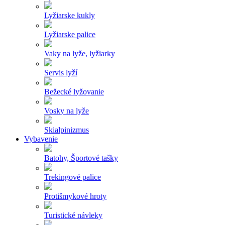
Lyžiarske kukly
Lyžiarske palice
Vaky na lyže, lyžiarky
Servis lyží
Bežecké lyžovanie
Vosky na lyže
Skialpinizmus
Vybavenie
Batohy, Športové tašky
Trekingové palice
Protišmykové hroty
Turistické návleky