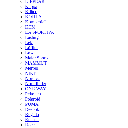
ICEPEAK
Kappa
Killtec
KOHLA
Komperdell
KTM
LA SPORTIVA
Lasting
Leki
Löffler
Lowa
Maier Sports
MAMMUT
Merrell
NIKE
Nordica
Northfinder
ONE WAY
Peltonen
Polaroid
PUMA
Reebok
Regatta
Reusch
Roces