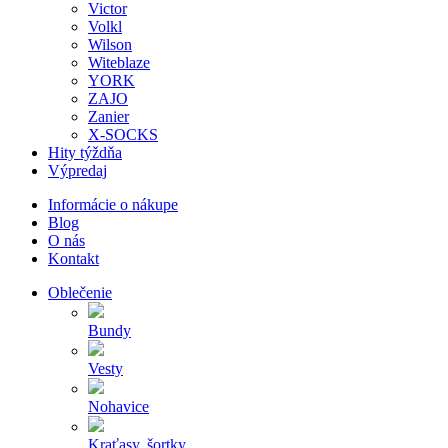
Victor
Volkl
Wilson
Witeblaze
YORK
ZAJO
Zanier
X-SOCKS
Hity týždňa
Výpredaj
Informácie o nákupe
Blog
O nás
Kontakt
Oblečenie
Bundy
Vesty
Nohavice
Kraťasy, šortky