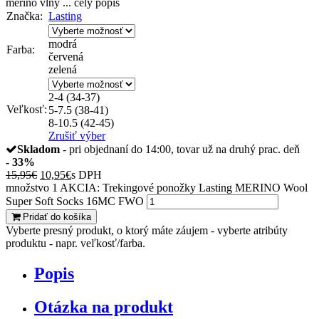
merino vlny
...
celý popis
Značka:
Lasting
modrá
Farba:
červená
zelená
2-4 (34-37)
Veľkosť:
5-7.5 (38-41)
8-10.5 (42-45)
Zrušiť výber
Skladom
- pri objednaní do 14:00, tovar už na druhý prac. deň
- 33%
15,95
€
10,95
€
s DPH
množstvo 1 AKCIA: Trekingové ponožky Lasting MERINO Wool
Super Soft Socks 16MC FWO
Pridať do košíka
Vyberte presný produkt, o ktorý máte záujem - vyberte atribúty
produktu - napr. veľkosť/farba.
Popis
Otázka na produkt