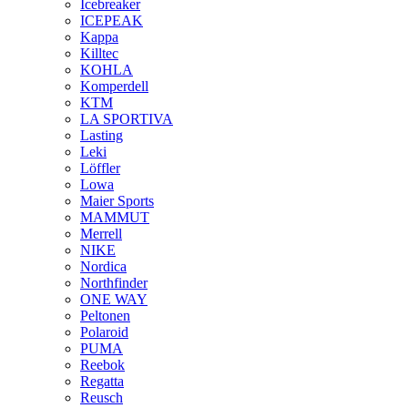
Icebreaker
ICEPEAK
Kappa
Killtec
KOHLA
Komperdell
KTM
LA SPORTIVA
Lasting
Leki
Löffler
Lowa
Maier Sports
MAMMUT
Merrell
NIKE
Nordica
Northfinder
ONE WAY
Peltonen
Polaroid
PUMA
Reebok
Regatta
Reusch