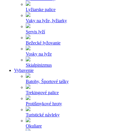
Lyžiarske palice
Vaky na lyže, lyžiarky
Servis lyží
Bežecké lyžovanie
Vosky na lyže
Skialpinizmus
Vybavenie
Batohy, Športové tašky
Trekingové palice
Protišmykové hroty
Turistické návleky
Okuliare