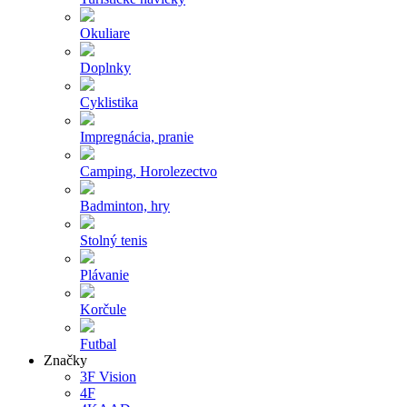
Okuliare
Doplnky
Cyklistika
Impregnácia, pranie
Camping, Horolezectvo
Badminton, hry
Stolný tenis
Plávanie
Korčule
Futbal
Značky
3F Vision
4F