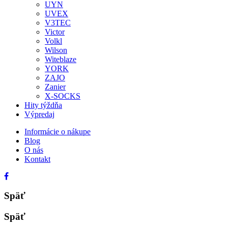
UYN
UVEX
V3TEC
Victor
Volkl
Wilson
Witeblaze
YORK
ZAJO
Zanier
X-SOCKS
Hity týždňa
Výpredaj
Informácie o nákupe
Blog
O nás
Kontakt
Späť
Späť