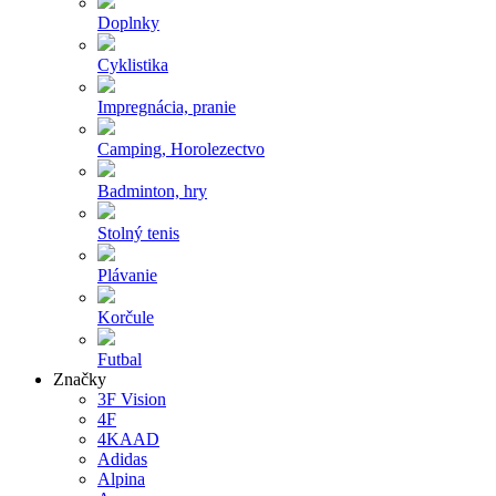
Doplnky
Cyklistika
Impregnácia, pranie
Camping, Horolezectvo
Badminton, hry
Stolný tenis
Plávanie
Korčule
Futbal
Značky
3F Vision
4F
4KAAD
Adidas
Alpina