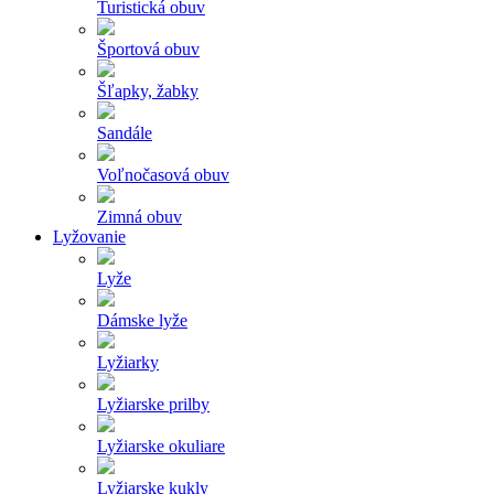
Turistická obuv
Športová obuv
Šľapky, žabky
Sandále
Voľnočasová obuv
Zimná obuv
Lyžovanie
Lyže
Dámske lyže
Lyžiarky
Lyžiarske prilby
Lyžiarske okuliare
Lyžiarske kukly