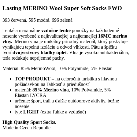
Lasting MERINO Wool Super Soft Socks FWO
393 červená, 595 modrá, 696 zelená
Tenké a maximálne
vzdušné tenké
ponožky na každodenné
nosenie vyrobené z najkvalitnejšej a najjemnejšej
16MC
merino
vlny
.
Merino vlna je unikátny prírodný materiál, ktorý poskytuje
vynikajúcu tepelnú izoláciu a odvod vlhkosti. Pätu a špičku
tvorí
dvojvrstvový hladký úplet
. Vlna je vysoko antibakteriálna,
teda redukuje nepríjemné pachy.
Material: 85% MerinoWool, 10% Polyamide, 5% Elastan
TOP PRODUKT
– na celoročnú turistiku s hlavnou
požiadavkou na
ľahkosť a priedušnosť
materiál:
85% Merino vlna
, 10% Polyamide, 5%
Elastan LYCRA
určenie: šport, trail a ďalšie outdoorové aktivity, bežné
nosenie
typ:
LIGHT
(extra ľahké a vzdušné)
High Quality Sport Socks.
Made in Czech Republic.