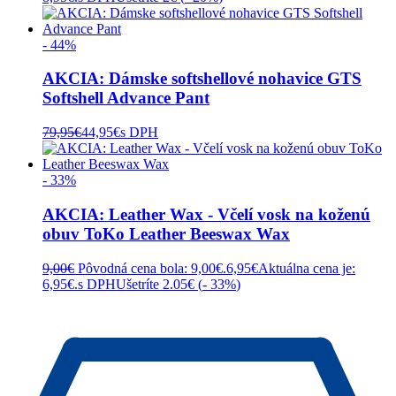
- 44%
AKCIA: Dámske softshellové nohavice GTS
Softshell Advance Pant
79,95
€
44,95
€
s DPH
- 33%
AKCIA: Leather Wax - Včelí vosk na koženú
obuv ToKo Leather Beeswax Wax
9,00
€
Pôvodná cena bola: 9,00€.
6,95
€
Aktuálna cena je:
6,95€.
s DPH
Ušetríte 2.05€ (
- 33%
)