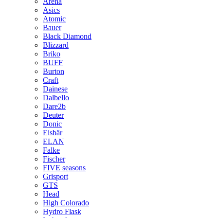
Arena
Asics
Atomic
Bauer
Black Diamond
Blizzard
Briko
BUFF
Burton
Craft
Dainese
Dalbello
Dare2b
Deuter
Donic
Eisbär
ELAN
Falke
Fischer
FIVE seasons
Grisport
GTS
Head
High Colorado
Hydro Flask