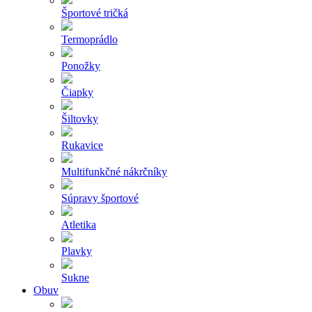
Športové tričká
Termoprádlo
Ponožky
Čiapky
Šiltovky
Rukavice
Multifunkčné nákrčníky
Súpravy športové
Atletika
Plavky
Sukne
Obuv