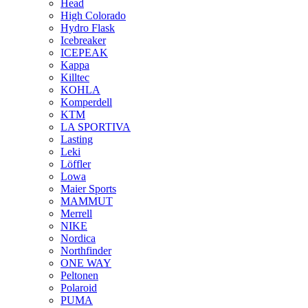
Head
High Colorado
Hydro Flask
Icebreaker
ICEPEAK
Kappa
Killtec
KOHLA
Komperdell
KTM
LA SPORTIVA
Lasting
Leki
Löffler
Lowa
Maier Sports
MAMMUT
Merrell
NIKE
Nordica
Northfinder
ONE WAY
Peltonen
Polaroid
PUMA