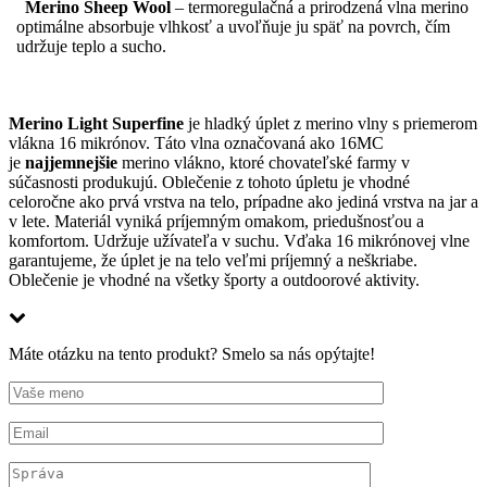
Merino Sheep Wool
– termoregulačná a prirodzená vlna merino
optimálne absorbuje vlhkosť a uvoľňuje ju späť na povrch, čím
udržuje teplo a sucho.
Merino Light Superfine
je hladký úplet z merino vlny s priemerom
vlákna 16 mikrónov. Táto vlna označovaná ako 16MC
je
najjemnejšie
merino vlákno, ktoré chovateľské farmy v
súčasnosti produkujú. Oblečenie z tohoto úpletu je vhodné
celoročne ako prvá vrstva na telo, prípadne ako jediná vrstva na jar a
v lete. Materiál vyniká príjemným omakom, priedušnosťou a
komfortom. Udržuje užívateľa v suchu. Vďaka 16 mikrónovej vlne
garantujeme, že úplet je na telo veľmi príjemný a neškriabe.
Oblečenie je vhodné na všetky športy a outdoorové aktivity.
Máte otázku na tento produkt? Smelo sa nás opýtajte!