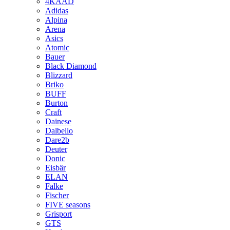
4KAAD
Adidas
Alpina
Arena
Asics
Atomic
Bauer
Black Diamond
Blizzard
Briko
BUFF
Burton
Craft
Dainese
Dalbello
Dare2b
Deuter
Donic
Eisbär
ELAN
Falke
Fischer
FIVE seasons
Grisport
GTS