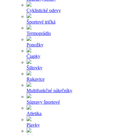
Cyklistické odevy
Športové tričká
Termoprádlo
Ponožky
Čiapky
Šiltovky
Rukavice
Multifunkčné nákrčníky
Súpravy športové
Atletika
Plavky