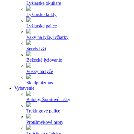
Lyžiarske okuliare
Lyžiarske kukly
Lyžiarske palice
Vaky na lyže, lyžiarky
Servis lyží
Bežecké lyžovanie
Vosky na lyže
Skialpinizmus
Vybavenie
Batohy, Športové tašky
Trekingové palice
Protišmykové hroty
Turistické návleky