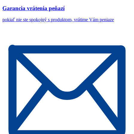
Garancia vrátenia peňazí
pokiaľ nie ste spokojný s produktom, vrátime Vám peniaze