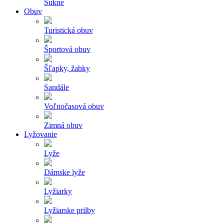
Sukne
Obuv
Turistická obuv
Športová obuv
Šľapky, žabky
Sandále
Voľnočasová obuv
Zimná obuv
Lyžovanie
Lyže
Dámske lyže
Lyžiarky
Lyžiarske prilby