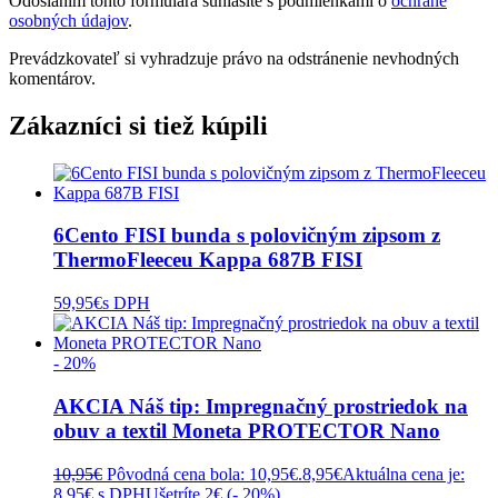
Odoslaním tohto formulára súhlasíte s podmienkami o
ochrane
osobných údajov
.
Prevádzkovateľ si vyhradzuje právo na odstránenie nevhodných
komentárov.
Zákazníci si tiež kúpili
6Cento FISI bunda s polovičným zipsom z
ThermoFleeceu Kappa 687B FISI
59,95
€
s DPH
- 20%
AKCIA Náš tip: Impregnačný prostriedok na
obuv a textil Moneta PROTECTOR Nano
10,95
€
Pôvodná cena bola: 10,95€.
8,95
€
Aktuálna cena je:
8,95€.
s DPH
Ušetríte 2€ (
- 20%
)