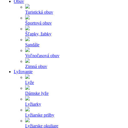
Obuv
Turistická obuv
Športová obuv
Šľapky, žabky
Sandále
Voľnočasová obuv
Zimná obuv
Lyžovanie
Lyže
Dámske lyže
Lyžiarky
Lyžiarske prilby
Lyžiarske okuliare