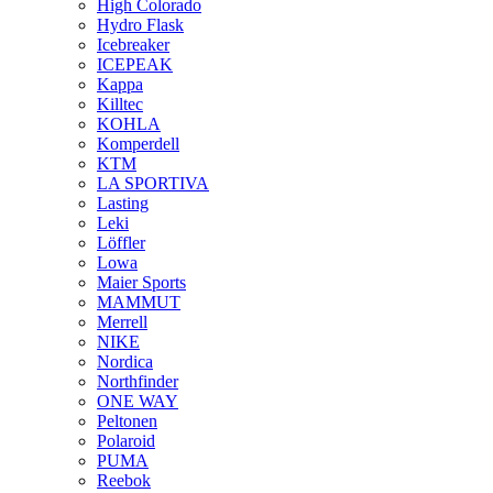
High Colorado
Hydro Flask
Icebreaker
ICEPEAK
Kappa
Killtec
KOHLA
Komperdell
KTM
LA SPORTIVA
Lasting
Leki
Löffler
Lowa
Maier Sports
MAMMUT
Merrell
NIKE
Nordica
Northfinder
ONE WAY
Peltonen
Polaroid
PUMA
Reebok