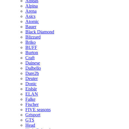
Adidas
Alpina
Arena
Asics
Atomic
Bauer
Black Diamond
Blizzard
Briko
BUFF
Burton
Craft
Dainese
Dalbello
Dare2b
Deuter
Donic
Eisbär
ELAN
Falke
Fischer
FIVE seasons
Grisport
GTS
Head