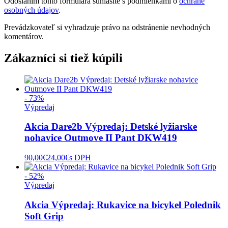
Odoslaním tohto formulára súhlasíte s podmienkami o
ochrane
osobných údajov
.
Prevádzkovateľ si vyhradzuje právo na odstránenie nevhodných
komentárov.
Zákazníci si tiež kúpili
- 73%
Výpredaj
Akcia Dare2b Výpredaj: Detské lyžiarske
nohavice Outmove II Pant DKW419
90,00
€
24,00
€
s DPH
- 52%
Výpredaj
Akcia Výpredaj: Rukavice na bicykel Polednik
Soft Grip