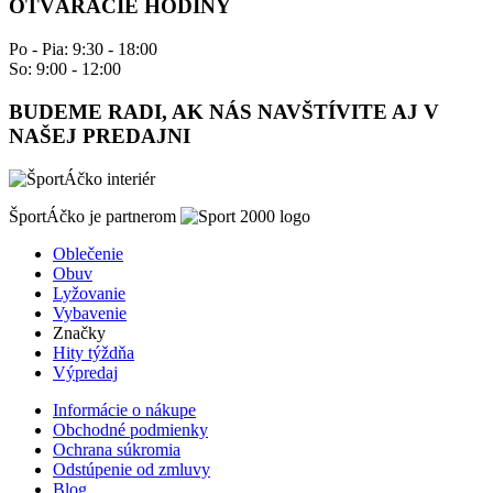
OTVÁRACIE HODINY
Po - Pia: 9:30 - 18:00
So: 9:00 - 12:00
BUDEME RADI, AK NÁS NAVŠTÍVITE AJ V
NAŠEJ PREDAJNI
ŠportÁčko je partnerom
Oblečenie
Obuv
Lyžovanie
Vybavenie
Značky
Hity týždňa
Výpredaj
Informácie o nákupe
Obchodné podmienky
Ochrana súkromia
Odstúpenie od zmluvy
Blog