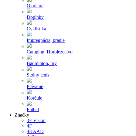
Okuliare
Doplnky
Cyklistika
Impregnácia, pranie
Camping, Horolezectvo
Badminton, hry
Stolný tenis
Plávanie
Korčule
Futbal
Značky
3F Vision
4F
4KAAD