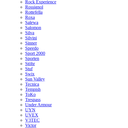
Rock Experience
Rossignol
Rottefella
Roxa
Salewa
Salomon
Silva
Silvini
Sinner
Speedo
Sport 2000
Sporten
Stöhr
Stuf
Swix
Sun Valley
Tecnica
Tempish
ToKo
Trespass
Under Armour
UYN
UVEX
V3TEC
Victor