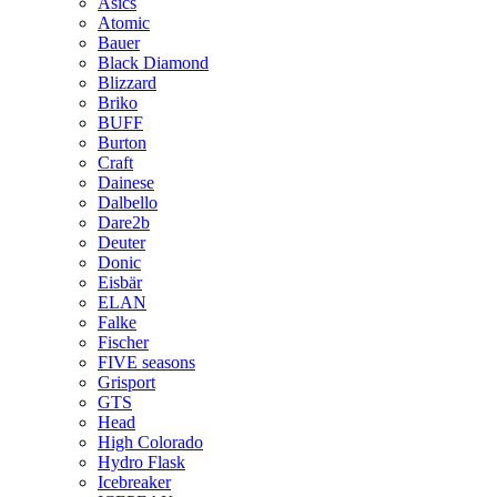
Asics
Atomic
Bauer
Black Diamond
Blizzard
Briko
BUFF
Burton
Craft
Dainese
Dalbello
Dare2b
Deuter
Donic
Eisbär
ELAN
Falke
Fischer
FIVE seasons
Grisport
GTS
Head
High Colorado
Hydro Flask
Icebreaker