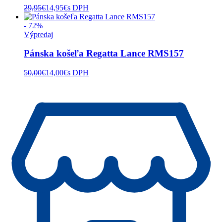
29,95
€
14,95
€
s DPH
- 72%
Výpredaj
Pánska košeľa Regatta Lance RMS157
50,00
€
14,00
€
s DPH