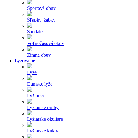
Športová obuv
Šľapky, žabky
Sandále
Voľnočasová obuv
Zimná obuv
Lyžovanie
Lyže
Dámske lyže
Lyžiarky
Lyžiarske prilby
Lyžiarske okuliare
Lyžiarske kukly