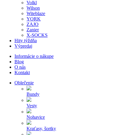
Volkl
Wilson
Witeblaze
YORK
ZAJO
Zanier
X-SOCKS
Hity týždňa
Výpredaj
Informácie o nákupe
Blog
O nás
Kontakt
Oblečenie
Bundy
Vesty
Nohavice
Kraťasy, šortky