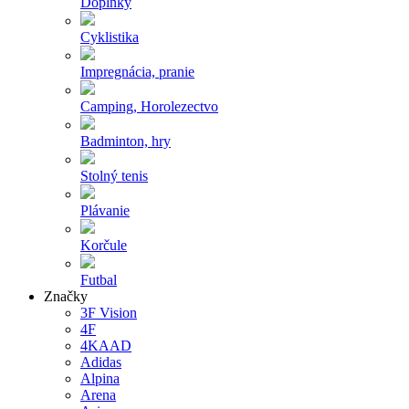
Doplnky
Cyklistika
Impregnácia, pranie
Camping, Horolezectvo
Badminton, hry
Stolný tenis
Plávanie
Korčule
Futbal
Značky
3F Vision
4F
4KAAD
Adidas
Alpina
Arena