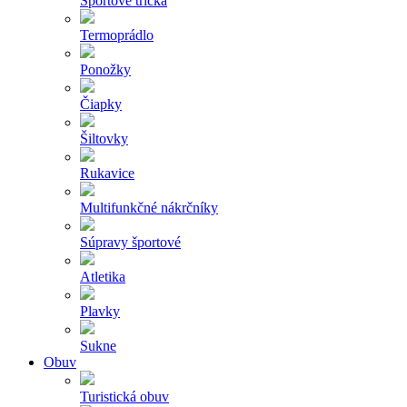
Športové tričká
Termoprádlo
Ponožky
Čiapky
Šiltovky
Rukavice
Multifunkčné nákrčníky
Súpravy športové
Atletika
Plavky
Sukne
Obuv
Turistická obuv