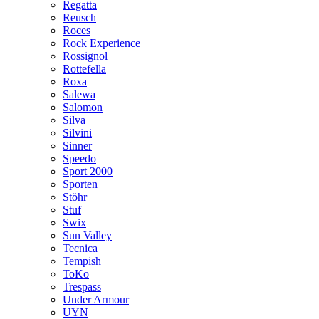
Regatta
Reusch
Roces
Rock Experience
Rossignol
Rottefella
Roxa
Salewa
Salomon
Silva
Silvini
Sinner
Speedo
Sport 2000
Sporten
Stöhr
Stuf
Swix
Sun Valley
Tecnica
Tempish
ToKo
Trespass
Under Armour
UYN