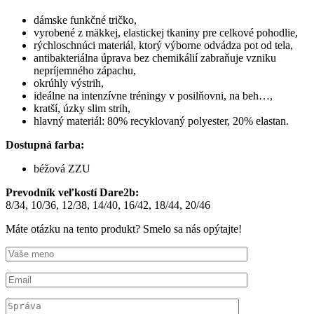
dámske funkčné tričko,
vyrobené z mäkkej, elastickej tkaniny pre celkové pohodlie,
rýchloschnúci materiál, ktorý výborne odvádza pot od tela,
antibakteriálna úprava bez chemikálií zabraňuje vzniku
nepríjemného zápachu,
okrúhly výstrih,
ideálne na intenzívne tréningy v posilňovni, na beh…,
kratší, úzky slim strih,
hlavný materiál: 80% recyklovaný polyester, 20% elastan.
Dostupná farba:
béžová ZZU
Prevodník veľkostí Dare2b:
8/34, 10/36, 12/38, 14/40, 16/42, 18/44, 20/46
Máte otázku na tento produkt? Smelo sa nás opýtajte!