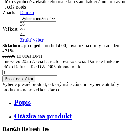
tričko vyrobené z elastického materiálu s antibakteriálnou úpravou
...
celý popis
Značka:
Dare2b
38
Veľkosť:
40
44
Zrušiť výber
Skladom
- pri objednaní do 14:00, tovar už na druhý prac. deň
- 71%
35,00
€
10,00
€
s DPH
množstvo 2026 Akcia Dare2b nová kolekcia: Dámske funkčné
tričko Refresh Tee DWT805 almond milk
Pridať do košíka
Vyberte presný produkt, o ktorý máte záujem - vyberte atribúty
produktu - napr. veľkosť/farba.
Popis
Otázka na produkt
Dare2b Refresh Tee