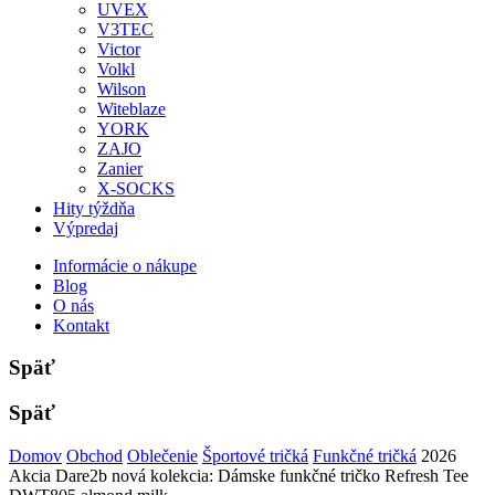
UVEX
V3TEC
Victor
Volkl
Wilson
Witeblaze
YORK
ZAJO
Zanier
X-SOCKS
Hity týždňa
Výpredaj
Informácie o nákupe
Blog
O nás
Kontakt
Späť
Späť
Domov
Obchod
Oblečenie
Športové tričká
Funkčné tričká
2026
Akcia Dare2b nová kolekcia: Dámske funkčné tričko Refresh Tee