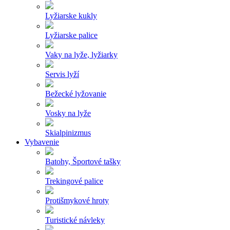
Lyžiarske kukly
Lyžiarske palice
Vaky na lyže, lyžiarky
Servis lyží
Bežecké lyžovanie
Vosky na lyže
Skialpinizmus
Vybavenie
Batohy, Športové tašky
Trekingové palice
Protišmykové hroty
Turistické návleky