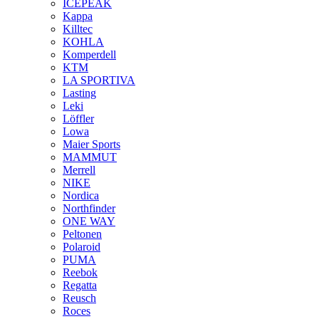
ICEPEAK
Kappa
Killtec
KOHLA
Komperdell
KTM
LA SPORTIVA
Lasting
Leki
Löffler
Lowa
Maier Sports
MAMMUT
Merrell
NIKE
Nordica
Northfinder
ONE WAY
Peltonen
Polaroid
PUMA
Reebok
Regatta
Reusch
Roces