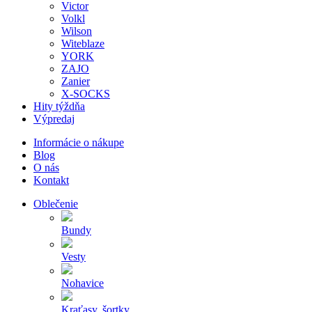
Victor
Volkl
Wilson
Witeblaze
YORK
ZAJO
Zanier
X-SOCKS
Hity týždňa
Výpredaj
Informácie o nákupe
Blog
O nás
Kontakt
Oblečenie
Bundy
Vesty
Nohavice
Kraťasy, šortky