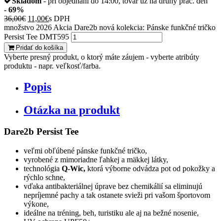
Skladom
- pri objednaní do 14:00, tovar už na druhý prac. deň
- 69%
36,00
€
11,00
€
s DPH
množstvo 2026 Akcia Dare2b nová kolekcia: Pánske funkčné tričko
Persist Tee DMT595
Pridať do košíka
Vyberte presný produkt, o ktorý máte záujem - vyberte atribúty
produktu - napr. veľkosť/farba.
Popis
Otázka na produkt
Dare2b Persist Tee
veľmi obľúbené pánske funkčné tričko,
vyrobené z mimoriadne ľahkej a mäkkej látky,
technológia
Q-Wic,
ktorá výborne odvádza pot od pokožky a
rýchlo schne,
vďaka antibakteriálnej úprave bez chemikálií sa eliminujú
nepríjemné pachy a tak ostanete svieži pri vašom športovom
výkone,
ideálne na tréning, beh, turistiku ale aj na bežné nosenie,