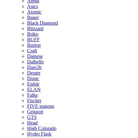
Arena
Asics
Atomic
Bauer
Black Diamond
Blizzard
Briko
BUFF
Burton
Craft
Dainese
Dalbello
Dare2b
Deuter
Donic
Eisbär
ELAN
Falke
Fischer
FIVE seasons
Grisport
GTS
Head
High Colorado
Hydro Flask