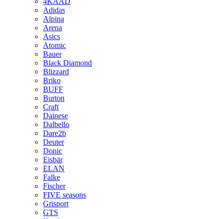
4KAAD
Adidas
Alpina
Arena
Asics
Atomic
Bauer
Black Diamond
Blizzard
Briko
BUFF
Burton
Craft
Dainese
Dalbello
Dare2b
Deuter
Donic
Eisbär
ELAN
Falke
Fischer
FIVE seasons
Grisport
GTS