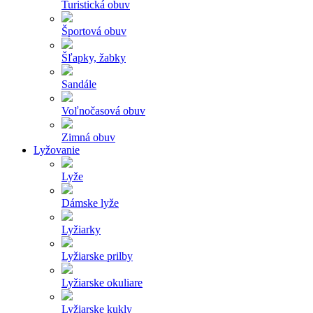
Turistická obuv
Športová obuv
Šľapky, žabky
Sandále
Voľnočasová obuv
Zimná obuv
Lyžovanie
Lyže
Dámske lyže
Lyžiarky
Lyžiarske prilby
Lyžiarske okuliare
Lyžiarske kukly