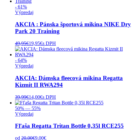
- 61%
Výpredaj
AKCIA : Pánska športová mikina NIKE Dry
Park 20 Training
49,95
€
19,95
€
s DPH
- 64%
Výpredaj
AKCIA: Dámska fleecová mikina Regatta
Kizmit II RWA294
39,99
€
14,00
€
s DPH
50% — 55%
Výpredaj
Fľaša Regatta Tritan Bottle 0,35l RCE255
od
20,00
€
9,00
€