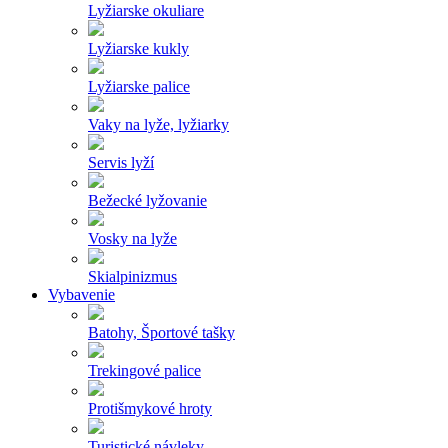
Lyžiarske okuliare
Lyžiarske kukly
Lyžiarske palice
Vaky na lyže, lyžiarky
Servis lyží
Bežecké lyžovanie
Vosky na lyže
Skialpinizmus
Vybavenie
Batohy, Športové tašky
Trekingové palice
Protišmykové hroty
Turistické návleky