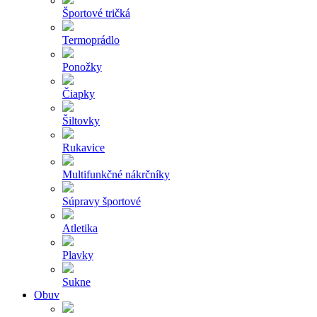
Športové tričká
Termoprádlo
Ponožky
Čiapky
Šiltovky
Rukavice
Multifunkčné nákrčníky
Súpravy športové
Atletika
Plavky
Sukne
Obuv