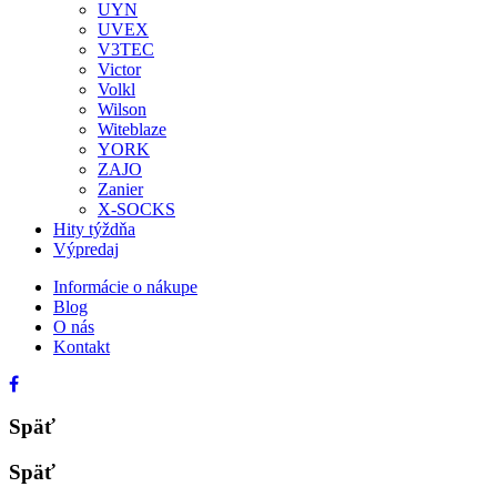
UYN
UVEX
V3TEC
Victor
Volkl
Wilson
Witeblaze
YORK
ZAJO
Zanier
X-SOCKS
Hity týždňa
Výpredaj
Informácie o nákupe
Blog
O nás
Kontakt
Späť
Späť