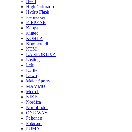
Head
High Colorado
Hydro Flask
Icebreaker
ICEPEAK
Kappa
Killtec
KOHLA
Komperdell
KTM
LA SPORTIVA
Lasting
Leki
Löffler
Lowa
Maier Sports
MAMMUT
Merrell
NIKE
Nordica
Northfinder
ONE WAY
Peltonen
Polaroid
PUMA