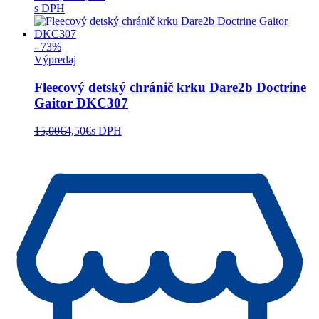
s DPH
- 73%
Výpredaj
Fleecový detský chránič krku Dare2b Doctrine
Gaitor DKC307
15,00
€
4,50
€
s DPH