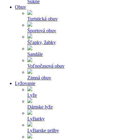
Sukne
Obuv
Turistická obuv
Športová obuv
Šľapky, žabky
Sandále
Voľnočasová obuv
Zimná obuv
Lyžovanie
Lyže
Dámske lyže
Lyžiarky
Lyžiarske prilby