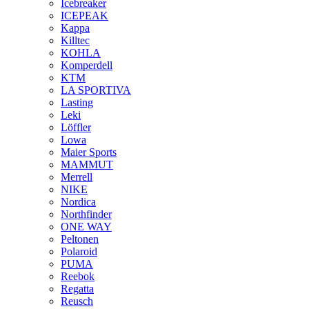
Icebreaker
ICEPEAK
Kappa
Killtec
KOHLA
Komperdell
KTM
LA SPORTIVA
Lasting
Leki
Löffler
Lowa
Maier Sports
MAMMUT
Merrell
NIKE
Nordica
Northfinder
ONE WAY
Peltonen
Polaroid
PUMA
Reebok
Regatta
Reusch