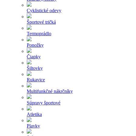
Cyklistické odevy
Športové tričká
Termoprádlo
Ponožky
Čiapky
Šiltovky
Rukavice
Multifunkčné nákrčníky
Súpravy športové
Atletika
Plavky