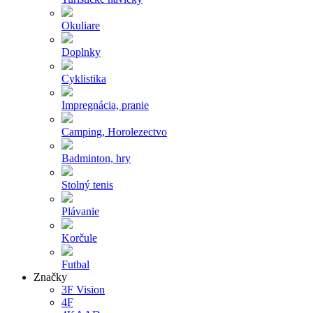
Okuliare
Doplnky
Cyklistika
Impregnácia, pranie
Camping, Horolezectvo
Badminton, hry
Stolný tenis
Plávanie
Korčule
Futbal
Značky
3F Vision
4F