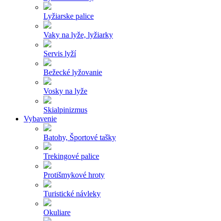
Lyžiarske palice
Vaky na lyže, lyžiarky
Servis lyží
Bežecké lyžovanie
Vosky na lyže
Skialpinizmus
Vybavenie
Batohy, Športové tašky
Trekingové palice
Protišmykové hroty
Turistické návleky
Okuliare