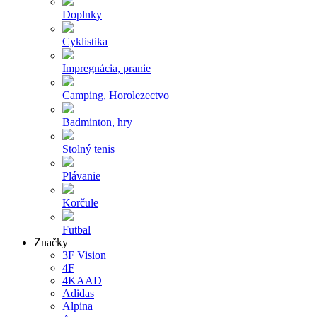
Doplnky
Cyklistika
Impregnácia, pranie
Camping, Horolezectvo
Badminton, hry
Stolný tenis
Plávanie
Korčule
Futbal
Značky
3F Vision
4F
4KAAD
Adidas
Alpina