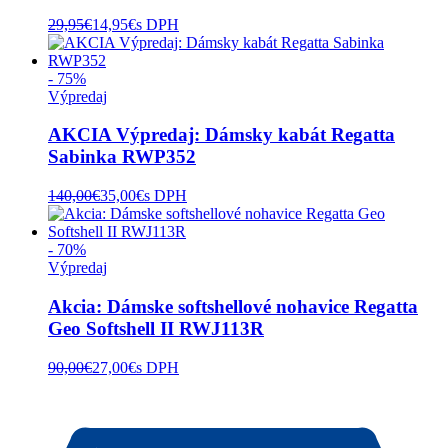
29,95
€
14,95
€
s DPH
- 75%
Výpredaj
AKCIA Výpredaj: Dámsky kabát Regatta
Sabinka RWP352
140,00
€
35,00
€
s DPH
- 70%
Výpredaj
Akcia: Dámske softshellové nohavice Regatta
Geo Softshell II RWJ113R
90,00
€
27,00
€
s DPH