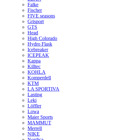
Falke
Fischer
FIVE seasons
Grisport
GTS
Head
High Colorado
Hydro Flask
Icebreaker
ICEPEAK
Kappa
Killtec
KOHLA
Komperdell
KTM
LA SPORTIVA
Lasting
Leki
Löffler
Lowa
Maier Sports
MAMMUT
Merrell
NIKE
Nordica