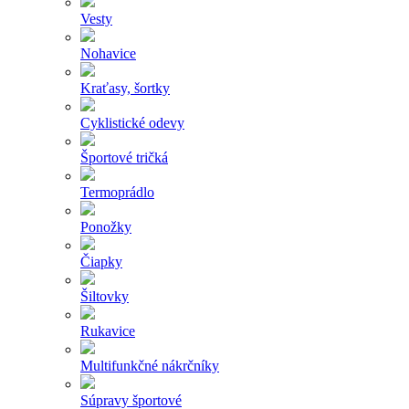
Vesty
Nohavice
Kraťasy, šortky
Cyklistické odevy
Športové tričká
Termoprádlo
Ponožky
Čiapky
Šiltovky
Rukavice
Multifunkčné nákrčníky
Súpravy športové