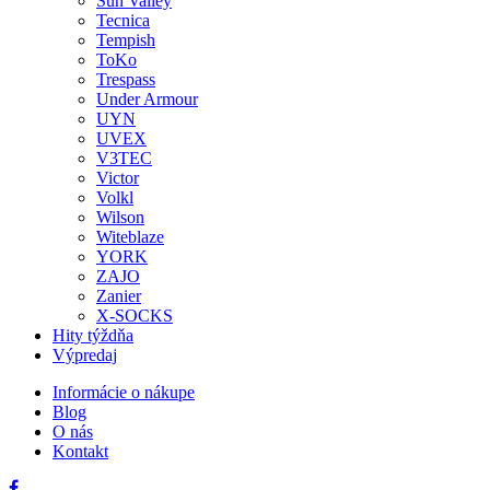
Sun Valley
Tecnica
Tempish
ToKo
Trespass
Under Armour
UYN
UVEX
V3TEC
Victor
Volkl
Wilson
Witeblaze
YORK
ZAJO
Zanier
X-SOCKS
Hity týždňa
Výpredaj
Informácie o nákupe
Blog
O nás
Kontakt