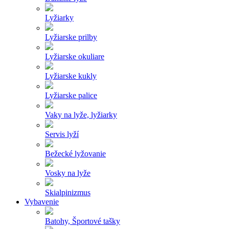
Lyžiarky
Lyžiarske prilby
Lyžiarske okuliare
Lyžiarske kukly
Lyžiarske palice
Vaky na lyže, lyžiarky
Servis lyží
Bežecké lyžovanie
Vosky na lyže
Skialpinizmus
Vybavenie
Batohy, Športové tašky