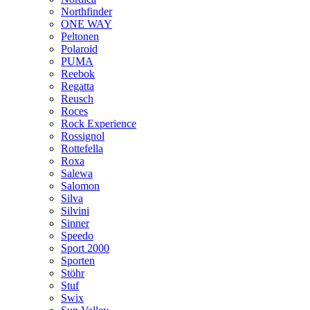
Northfinder
ONE WAY
Peltonen
Polaroid
PUMA
Reebok
Regatta
Reusch
Roces
Rock Experience
Rossignol
Rottefella
Roxa
Salewa
Salomon
Silva
Silvini
Sinner
Speedo
Sport 2000
Sporten
Stöhr
Stuf
Swix