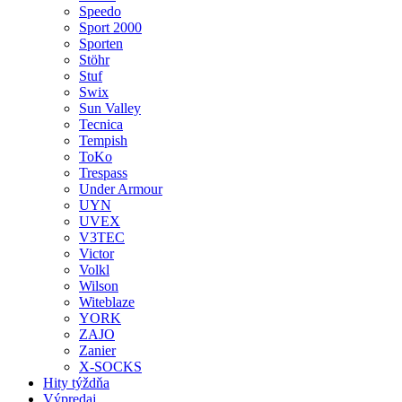
Speedo
Sport 2000
Sporten
Stöhr
Stuf
Swix
Sun Valley
Tecnica
Tempish
ToKo
Trespass
Under Armour
UYN
UVEX
V3TEC
Victor
Volkl
Wilson
Witeblaze
YORK
ZAJO
Zanier
X-SOCKS
Hity týždňa
Výpredaj