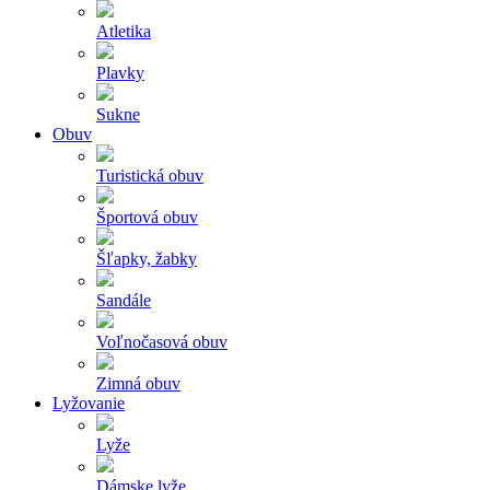
Atletika
Plavky
Sukne
Obuv
Turistická obuv
Športová obuv
Šľapky, žabky
Sandále
Voľnočasová obuv
Zimná obuv
Lyžovanie
Lyže
Dámske lyže