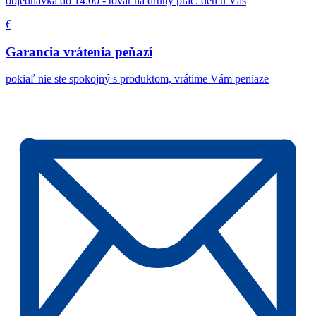
objednávka do 14:00 - tovar na druhý prac. deň u Vás
€
Garancia vrátenia peňazí
pokiaľ nie ste spokojný s produktom, vrátime Vám peniaze