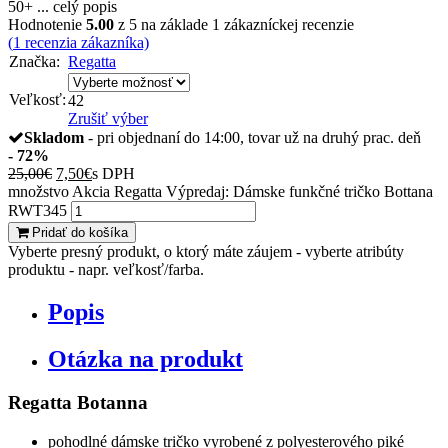
50+ ...
celý popis
Hodnotenie
5.00
z 5 na základe
1
zákazníckej recenzie
(
1
recenzia zákazníka)
Značka:
Regatta
Veľkosť:
42
Zrušiť výber
Skladom
- pri objednaní do 14:00, tovar už na druhý prac. deň
- 72%
25,00
€
7,50
€
s DPH
množstvo Akcia Regatta Výpredaj: Dámske funkčné tričko Bottana
RWT345
Pridať do košíka
Vyberte presný produkt, o ktorý máte záujem - vyberte atribúty
produktu - napr. veľkosť/farba.
Popis
Otázka na produkt
Regatta Botanna
pohodlné dámske tričko vyrobené z polyesterového piké