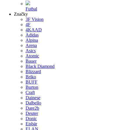
Futbal
Značky
3F Vision
4F
4KAAD
Adidas
Alpina
Arena
Asics
Atomic
Bauer
Black Diamond
Blizzard
Briko
BUFF
Burton
Craft
Dainese
Dalbello
Dare2b
Deuter
Donic
Eisbär
ELAN