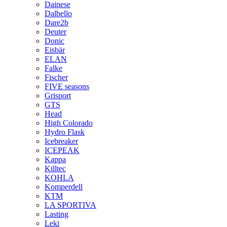
Dainese
Dalbello
Dare2b
Deuter
Donic
Eisbär
ELAN
Falke
Fischer
FIVE seasons
Grisport
GTS
Head
High Colorado
Hydro Flask
Icebreaker
ICEPEAK
Kappa
Killtec
KOHLA
Komperdell
KTM
LA SPORTIVA
Lasting
Leki