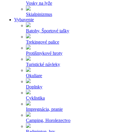
Vosky na lyže
Skialpinizmus
Vybavenie
Batohy, Športové tašky
Trekingové palice
Protišmykové hroty
Turistické návleky
Okuliare
Doplnky
Cyklistika
Impregnácia, pranie
Camping, Horolezectvo
Badminton, hry