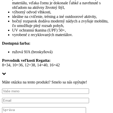
materiálu, vďaka čomu je dokonale ľahké a navrhnuté s
ohľadom na aktívny životný štýl,
výborný odvod vlhkosti,
ideálne na cvičenie, tréning a iné outdoorové aktivity,
bočný rozparok dodáva moderný nádych a zvyšuje mobilitu,
čo umožňuje plný rozsah pohyb,
UV ochranná tkanina (UPF) 50+,
vyrobené z recyklovaných materiálov.
Dostupná farba:
ružová 9JA (broskyňová)
Prevodník veľkostí Regatta:
8=34, 10=36, 12=38, 14=40, 16=42
Máte otázku na tento produkt? Smelo sa nás opýtajte!