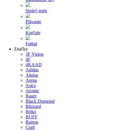
Stolný tenis
Plávanie
Korčule
Futbal
Značky
3F Vision
4F
4KAAD
Adidas
Alpina
Arena
Asics
Atomic
Bauer
Black Diamond
Blizzard
Briko
BUFF
Burton
Craft