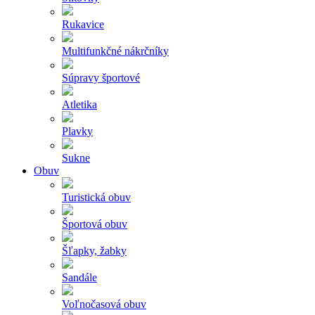
Rukavice
Multifunkčné nákrčníky
Súpravy športové
Atletika
Plavky
Sukne
Obuv
Turistická obuv
Športová obuv
Šľapky, žabky
Sandále
Voľnočasová obuv