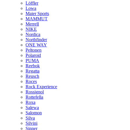
Löffler
Lowa
Maier Sports
MAMMUT
Merrell
NIKE
Nordica
Northfinder
ONE WAY
Peltonen
Polaroid
PUMA
Reebok
Regatta
Reusch
Roces
Rock Experience
Rossignol
Rottefella
Roxa
Salewa
Salomon
Silva
Silvini
Sinner