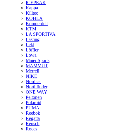
ICEPEAK
Kappa
Killtec
KOHLA
Komperdell
KTM
LA SPORTIVA
Lasting
Leki
Löffler
Lowa
Maier Sports
MAMMUT
Merrell
NIKE
Nordica
Northfinder
ONE WAY
Peltonen
Polaroid
PUMA
Reebok
Regatta
Reusch
Roces