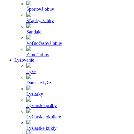
Športová obuv
Šľapky, žabky
Sandále
Voľnočasová obuv
Zimná obuv
Lyžovanie
Lyže
Dámske lyže
Lyžiarky
Lyžiarske prilby
Lyžiarske okuliare
Lyžiarske kukly