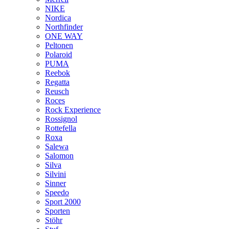
NIKE
Nordica
Northfinder
ONE WAY
Peltonen
Polaroid
PUMA
Reebok
Regatta
Reusch
Roces
Rock Experience
Rossignol
Rottefella
Roxa
Salewa
Salomon
Silva
Silvini
Sinner
Speedo
Sport 2000
Sporten
Stöhr