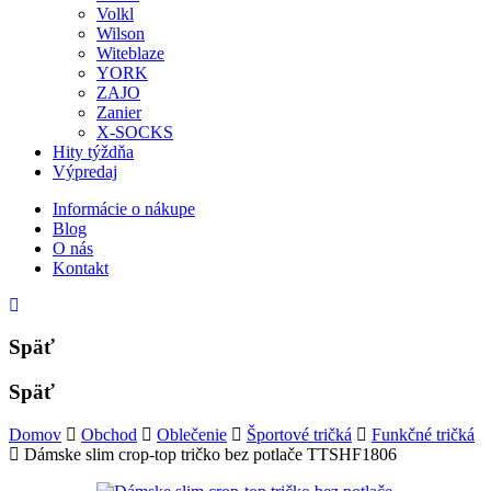
Volkl
Wilson
Witeblaze
YORK
ZAJO
Zanier
X-SOCKS
Hity týždňa
Výpredaj
Informácie o nákupe
Blog
O nás
Kontakt
Späť
Späť
Domov
Obchod
Oblečenie
Športové tričká
Funkčné tričká
Dámske slim crop-top tričko bez potlače TTSHF1806