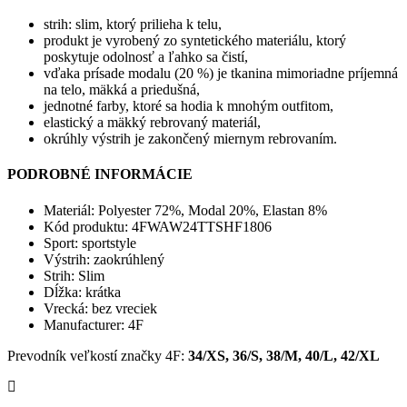
strih: slim, ktorý prilieha k telu,
produkt je vyrobený zo syntetického materiálu, ktorý
poskytuje odolnosť a ľahko sa čistí,
vďaka prísade modalu (20 %) je tkanina mimoriadne príjemná
na telo, mäkká a priedušná,
jednotné farby, ktoré sa hodia k mnohým outfitom,
elastický a mäkký rebrovaný materiál,
okrúhly výstrih je zakončený miernym rebrovaním.
PODROBNÉ INFORMÁCIE
Materiál:
Polyester 72%, Modal 20%, Elastan 8%
Kód produktu:
4FWAW24TTSHF1806
Sport:
sportstyle
Výstrih:
zaokrúhlený
Strih:
Slim
Dĺžka:
krátka
Vrecká:
bez vreciek
Manufacturer:
4F
Prevodník veľkostí značky 4F
:
34/XS,
36/S, 38/M, 40/L, 42/XL