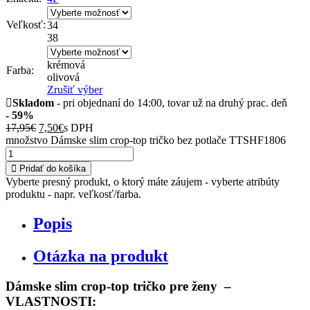
Veľkosť:
34
38
krémová
Farba:
olivová
Zrušiť výber
Skladom
- pri objednaní do 14:00, tovar už na druhý prac. deň
- 59%
17,95
€
7,50
€
s DPH
množstvo Dámske slim crop-top tričko bez potlače TTSHF1806
Pridať do košíka
Vyberte presný produkt, o ktorý máte záujem - vyberte atribúty
produktu - napr. veľkosť/farba.
Popis
Otázka na produkt
Dámske slim crop-top tričko pre ženy –
VLASTNOSTI: