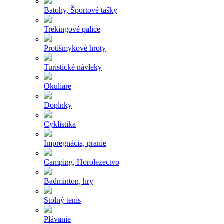
Batohy, Športové tašky
Trekingové palice
Protišmykové hroty
Turistické návleky
Okuliare
Doplnky
Cyklistika
Impregnácia, pranie
Camping, Horolezectvo
Badminton, hry
Stolný tenis
Plávanie