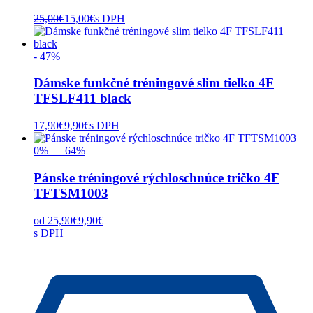
25,00
€
15,00
€
s DPH
- 47%
Dámske funkčné tréningové slim tielko 4F
TFSLF411 black
17,90
€
9,90
€
s DPH
0% — 64%
Pánske tréningové rýchloschnúce tričko 4F
TFTSM1003
od
25,90
€
9,90
€
s DPH