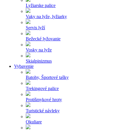
Lyžiarske palice
Vaky na lyže, lyžiarky
Servis lyží
Bežecké lyžovanie
Vosky na lyže
Skialpinizmus
Vybavenie
Batohy, Športové tašky
Trekingové palice
Protišmykové hroty
Turistické návleky
Okuliare