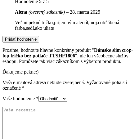
Hodnotenie
5
z 5
Alena
(overený zákazník)
–
28. marca 2025
Veľmi pekné tričko,príjemný materiál,moja obľúbená
farba,sedí,ako uliate
Pridať hodnotenie
Prosíme, hodnoťte hlavne konkrétny produkt "
Dámske slim crop-
top tričko bez potlače TTSHF1806
", nie len všeobecne služby
eshopu. Pomôžete tak viac zákazníkom s výberom produktu.
Ďakujeme pekne:)
Vaša e-mailová adresa nebude zverejnená.
Vyžadované polia sú
označené
*
Vaše hodnotenie
*