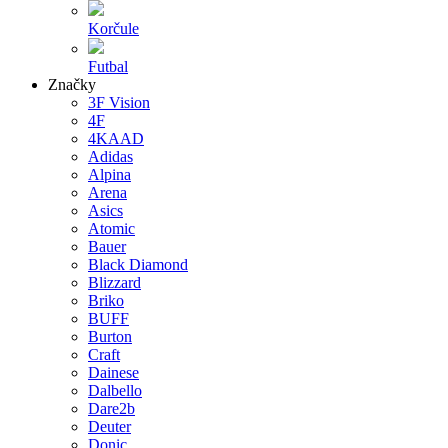
Korčule
Futbal
Značky
3F Vision
4F
4KAAD
Adidas
Alpina
Arena
Asics
Atomic
Bauer
Black Diamond
Blizzard
Briko
BUFF
Burton
Craft
Dainese
Dalbello
Dare2b
Deuter
Donic