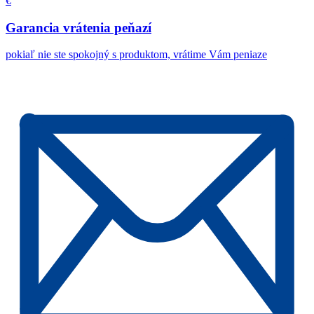
€
Garancia vrátenia peňazí
pokiaľ nie ste spokojný s produktom, vrátime Vám peniaze