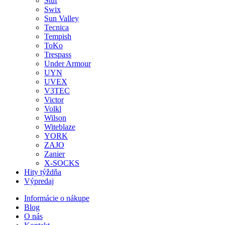
Stuf
Swix
Sun Valley
Tecnica
Tempish
ToKo
Trespass
Under Armour
UYN
UVEX
V3TEC
Victor
Volkl
Wilson
Witeblaze
YORK
ZAJO
Zanier
X-SOCKS
Hity týždňa
Výpredaj
Informácie o nákupe
Blog
O nás