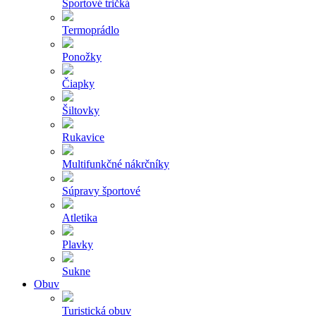
Športové tričká
Termoprádlo
Ponožky
Čiapky
Šiltovky
Rukavice
Multifunkčné nákrčníky
Súpravy športové
Atletika
Plavky
Sukne
Obuv
Turistická obuv