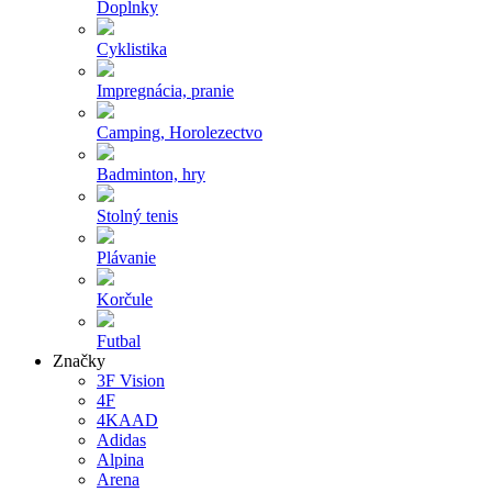
Doplnky
Cyklistika
Impregnácia, pranie
Camping, Horolezectvo
Badminton, hry
Stolný tenis
Plávanie
Korčule
Futbal
Značky
3F Vision
4F
4KAAD
Adidas
Alpina
Arena