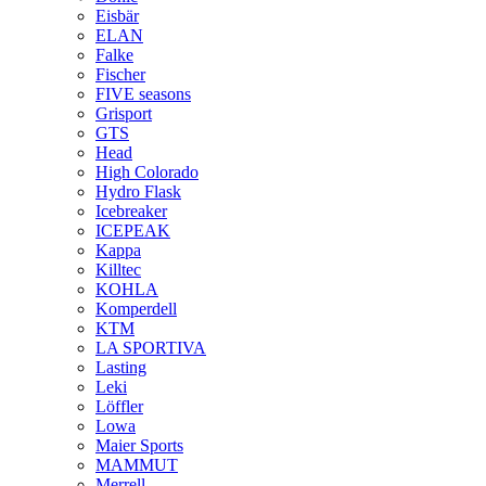
Eisbär
ELAN
Falke
Fischer
FIVE seasons
Grisport
GTS
Head
High Colorado
Hydro Flask
Icebreaker
ICEPEAK
Kappa
Killtec
KOHLA
Komperdell
KTM
LA SPORTIVA
Lasting
Leki
Löffler
Lowa
Maier Sports
MAMMUT
Merrell