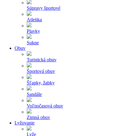
Súpravy športové
Atletika
Plavky
Sukne
Obuv
Turistická obuv
Športová obuv
Šľapky, žabky
Sandále
Voľnočasová obuv
Zimná obuv
Lyžovanie
Lyže