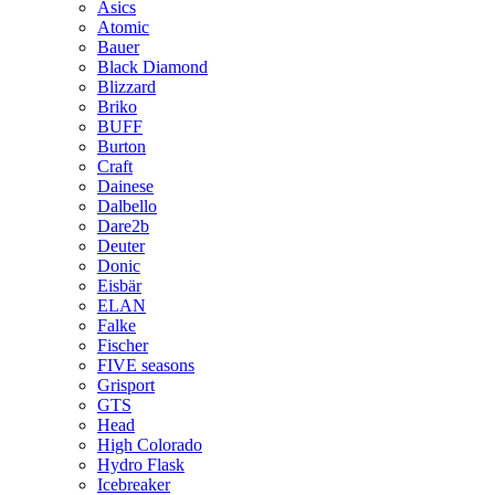
Asics
Atomic
Bauer
Black Diamond
Blizzard
Briko
BUFF
Burton
Craft
Dainese
Dalbello
Dare2b
Deuter
Donic
Eisbär
ELAN
Falke
Fischer
FIVE seasons
Grisport
GTS
Head
High Colorado
Hydro Flask
Icebreaker