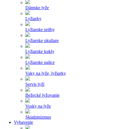
Dámske lyže
Lyžiarky
Lyžiarske prilby
Lyžiarske okuliare
Lyžiarske kukly
Lyžiarske palice
Vaky na lyže, lyžiarky
Servis lyží
Bežecké lyžovanie
Vosky na lyže
Skialpinizmus
Vybavenie