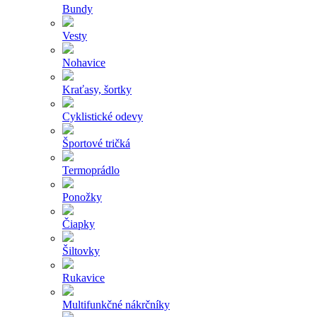
Bundy
Vesty
Nohavice
Kraťasy, šortky
Cyklistické odevy
Športové tričká
Termoprádlo
Ponožky
Čiapky
Šiltovky
Rukavice
Multifunkčné nákrčníky