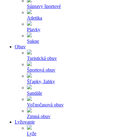
Súpravy športové
Atletika
Plavky
Sukne
Obuv
Turistická obuv
Športová obuv
Šľapky, žabky
Sandále
Voľnočasová obuv
Zimná obuv
Lyžovanie
Lyže