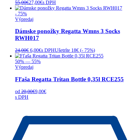
55,00
€
27,00
€
s DPH
- 75%
Výpredaj
Dámske ponožky Regatta Wmns 3 Socks
RWH017
Pôvodná
Aktuálna
24,00
€
6,00
€
s DPH
Ušetríte 18€ (
- 75%
)
cena
cena
bola:
je:
50% — 55%
24,00€.
6,00€.
Výpredaj
Fľaša Regatta Tritan Bottle 0,35l RCE255
od
20,00
€
9,00
€
s DPH