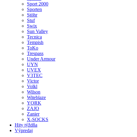
Sport 2000
Sporten
Stöhr
Stuf
Swix
Sun Valley
Tecnica
Tempish
ToKo
Trespass
Under Armour
UYN
UVEX
V3TEC
Victor
Volkl
Wilson
Witeblaze
YORK
ZAJO
Zanier
X-SOCKS
Hity týždňa
Výpredaj