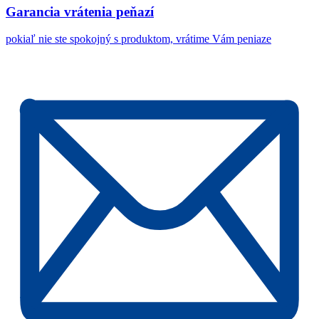
Garancia vrátenia peňazí
pokiaľ nie ste spokojný s produktom, vrátime Vám peniaze