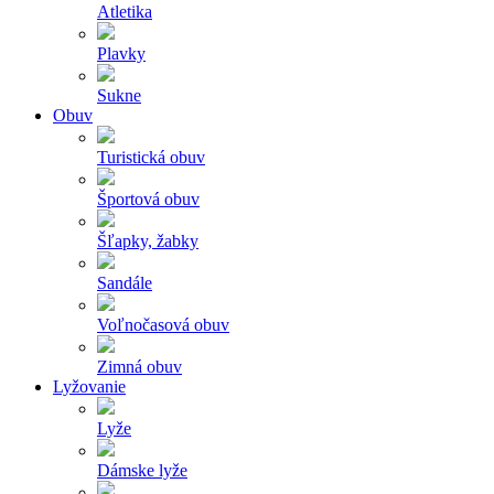
Atletika
Plavky
Sukne
Obuv
Turistická obuv
Športová obuv
Šľapky, žabky
Sandále
Voľnočasová obuv
Zimná obuv
Lyžovanie
Lyže
Dámske lyže