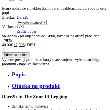
termo nohavice z mäkkej tkaniny s antibakteriálnou úpravou ...
celý
popis
Značka:
Dare2b
Veľkosť:
L/XL
Zrušiť výber
Skladom
- pri objednaní do 14:00, tovar už na druhý prac. deň
- 70%
40,00
€
12,00
€
s DPH
množstvo
Akcia
Pridať do košíka
Dare2b
Vyberte presný produkt, o ktorý máte záujem - vyberte atribúty
Výpredaj:
produktu - napr. veľkosť/farba.
Dámske
termoprádlo
Popis
spodná
časť
In
Otázka na produkt
The
Zone
Dare2b In The Zone III Legging
Legging
III
dámske termo nohavice,
DWU417