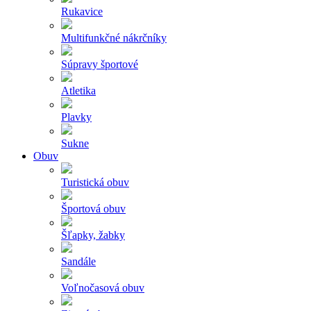
Rukavice
Multifunkčné nákrčníky
Súpravy športové
Atletika
Plavky
Sukne
Obuv
Turistická obuv
Športová obuv
Šľapky, žabky
Sandále
Voľnočasová obuv