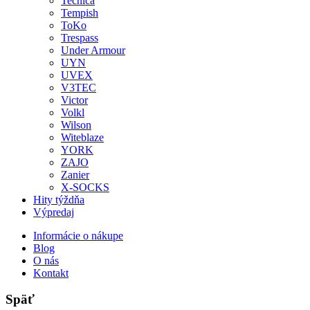
Tecnica
Tempish
ToKo
Trespass
Under Armour
UYN
UVEX
V3TEC
Victor
Volkl
Wilson
Witeblaze
YORK
ZAJO
Zanier
X-SOCKS
Hity týždňa
Výpredaj
Informácie o nákupe
Blog
O nás
Kontakt
Späť