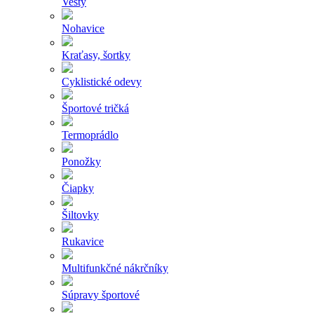
Vesty
Nohavice
Kraťasy, šortky
Cyklistické odevy
Športové tričká
Termoprádlo
Ponožky
Čiapky
Šiltovky
Rukavice
Multifunkčné nákrčníky
Súpravy športové