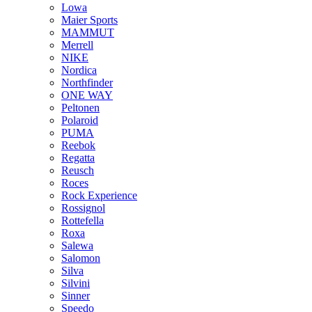
Lowa
Maier Sports
MAMMUT
Merrell
NIKE
Nordica
Northfinder
ONE WAY
Peltonen
Polaroid
PUMA
Reebok
Regatta
Reusch
Roces
Rock Experience
Rossignol
Rottefella
Roxa
Salewa
Salomon
Silva
Silvini
Sinner
Speedo