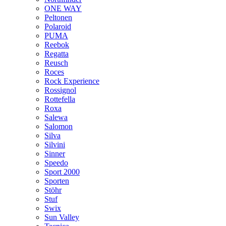
ONE WAY
Peltonen
Polaroid
PUMA
Reebok
Regatta
Reusch
Roces
Rock Experience
Rossignol
Rottefella
Roxa
Salewa
Salomon
Silva
Silvini
Sinner
Speedo
Sport 2000
Sporten
Stöhr
Stuf
Swix
Sun Valley