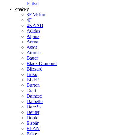
Futbal
Značky
3F Vision
4F
4KAAD
Adidas
Alpina
Arena
Asics
Atomic
Bauer
Black Diamond
Blizzard
Briko
BUFF
Burton
Craft
Dainese
Dalbello
Dare2b
Deuter
Donic
Eisbär
ELAN
Falke