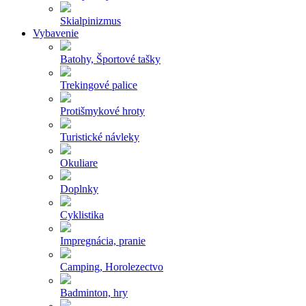
Skialpinizmus
Vybavenie
Batohy, Športové tašky
Trekingové palice
Protišmykové hroty
Turistické návleky
Okuliare
Doplnky
Cyklistika
Impregnácia, pranie
Camping, Horolezectvo
Badminton, hry