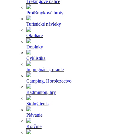
Trekingové palice
Protišmykové hroty
Turistické návleky
Okuliare
Doplnky
Cyklistika
Impregnácia, pranie
Camping, Horolezectvo
Badminton, hry
Stolný tenis
Plávanie
Korčule