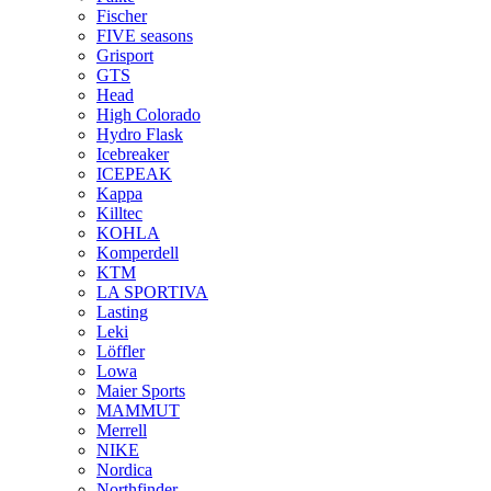
Fischer
FIVE seasons
Grisport
GTS
Head
High Colorado
Hydro Flask
Icebreaker
ICEPEAK
Kappa
Killtec
KOHLA
Komperdell
KTM
LA SPORTIVA
Lasting
Leki
Löffler
Lowa
Maier Sports
MAMMUT
Merrell
NIKE
Nordica
Northfinder