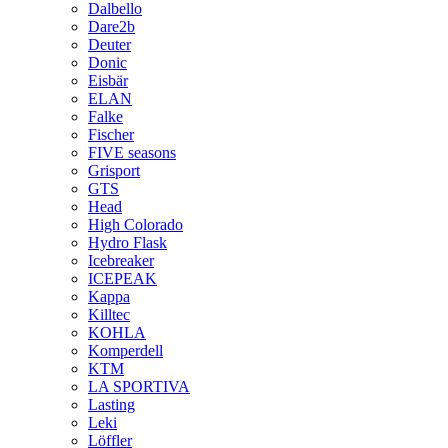
Dalbello
Dare2b
Deuter
Donic
Eisbär
ELAN
Falke
Fischer
FIVE seasons
Grisport
GTS
Head
High Colorado
Hydro Flask
Icebreaker
ICEPEAK
Kappa
Killtec
KOHLA
Komperdell
KTM
LA SPORTIVA
Lasting
Leki
Löffler