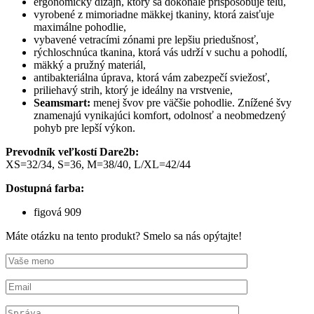
ergonomický dizajn, ktorý sa dokonale prispôsobuje telu,
vyrobené z mimoriadne mäkkej tkaniny, ktorá zaisťuje
maximálne pohodlie,
vybavené vetracími zónami pre lepšiu priedušnosť,
rýchloschnúca tkanina, ktorá vás udrží v suchu a pohodlí,
mäkký a pružný materiál,
antibakteriálna úprava, ktorá vám zabezpečí sviežosť,
priliehavý strih, ktorý je ideálny na vrstvenie,
Seamsmart:
menej švov pre väčšie pohodlie. Znížené švy
znamenajú vynikajúci komfort, odolnosť a neobmedzený
pohyb pre lepší výkon.
Prevodník veľkostí Dare2b:
XS=32/34, S=36, M=38/40, L/XL=42/44
Dostupná farba:
figová 909
Máte otázku na tento produkt? Smelo sa nás opýtajte!