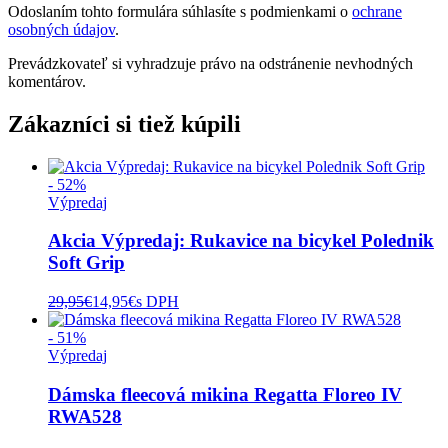
Odoslaním tohto formulára súhlasíte s podmienkami o
ochrane
osobných údajov
.
Prevádzkovateľ si vyhradzuje právo na odstránenie nevhodných
komentárov.
Zákazníci si tiež kúpili
- 52%
Výpredaj
Akcia Výpredaj: Rukavice na bicykel Polednik
Soft Grip
29,95
€
14,95
€
s DPH
- 51%
Výpredaj
Dámska fleecová mikina Regatta Floreo IV
RWA528