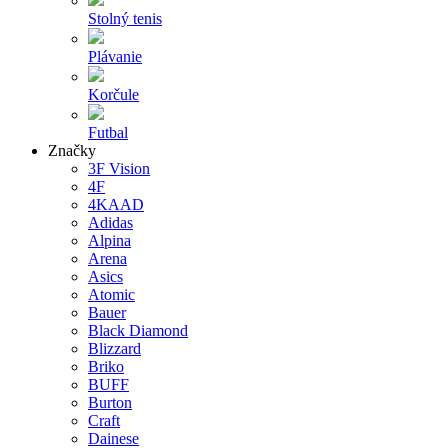
Stolný tenis
Plávanie
Korčule
Futbal
Značky
3F Vision
4F
4KAAD
Adidas
Alpina
Arena
Asics
Atomic
Bauer
Black Diamond
Blizzard
Briko
BUFF
Burton
Craft
Dainese