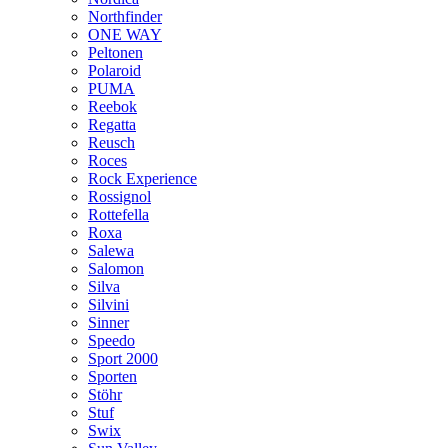
Northfinder
ONE WAY
Peltonen
Polaroid
PUMA
Reebok
Regatta
Reusch
Roces
Rock Experience
Rossignol
Rottefella
Roxa
Salewa
Salomon
Silva
Silvini
Sinner
Speedo
Sport 2000
Sporten
Stöhr
Stuf
Swix