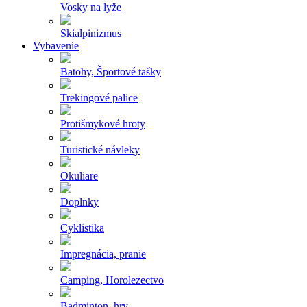
Vosky na lyže
Skialpinizmus
Vybavenie
Batohy, Športové tašky
Trekingové palice
Protišmykové hroty
Turistické návleky
Okuliare
Doplnky
Cyklistika
Impregnácia, pranie
Camping, Horolezectvo
Badminton, hry