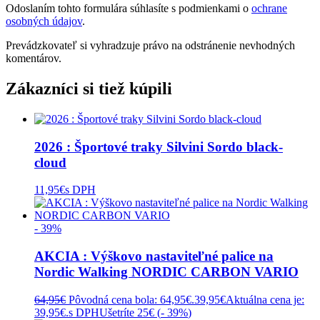
Odoslaním tohto formulára súhlasíte s podmienkami o
ochrane
osobných údajov
.
Prevádzkovateľ si vyhradzuje právo na odstránenie nevhodných
komentárov.
Zákazníci si tiež kúpili
2026 : Športové traky Silvini Sordo black-
cloud
11,95
€
s DPH
- 39%
AKCIA : Výškovo nastaviteľné palice na
Nordic Walking NORDIC CARBON VARIO
64,95
€
Pôvodná cena bola: 64,95€.
39,95
€
Aktuálna cena je:
39,95€.
s DPH
Ušetríte 25€ (
- 39%
)