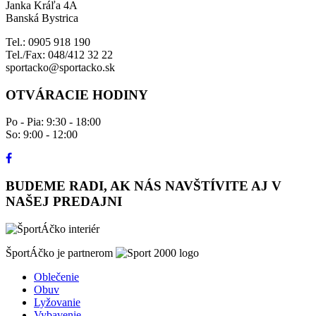
Janka Kráľa 4A
Banská Bystrica
Tel.: 0905 918 190
Tel./Fax: 048/412 32 22
sportacko@sportacko.sk
OTVÁRACIE HODINY
Po - Pia: 9:30 - 18:00
So: 9:00 - 12:00
BUDEME RADI, AK NÁS NAVŠTÍVITE AJ V
NAŠEJ PREDAJNI
ŠportÁčko je partnerom
Oblečenie
Obuv
Lyžovanie
Vybavenie