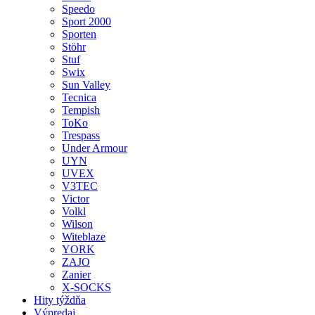
Speedo
Sport 2000
Sporten
Stöhr
Stuf
Swix
Sun Valley
Tecnica
Tempish
ToKo
Trespass
Under Armour
UYN
UVEX
V3TEC
Victor
Volkl
Wilson
Witeblaze
YORK
ZAJO
Zanier
X-SOCKS
Hity týždňa
Výpredaj