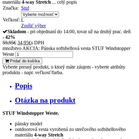
materiálu
4-way Stretch
...
celý popis
Značka:
Stuf
Veľkosť:
L
Zrušiť výber
Skladom
- pri objednaní do 14:00, tovar už na druhý prac. deň
- 42%
59,95
€
34,95
€
s DPH
množstvo AKCIA: Pánska softshellová vesta STUF Windstopper
Weste
Pridať do košíka
Vyberte presný produkt, o ktorý máte záujem - vyberte atribúty
produktu - napr. veľkosť/farba.
Popis
Otázka na produkt
STUF Windstopper Weste.
pánsky model
outdoorová vesta vyrobená zo strečového softshellového
materiálu
4-way Stretch