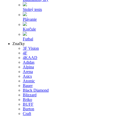
Stolný tenis
Plávanie
Korčule
Futbal
Značky
3F Vision
4F
4KAAD
Adidas
Alpina
Arena
Asics
Atomic
Bauer
Black Diamond
Blizzard
Briko
BUFF
Burton
Craft