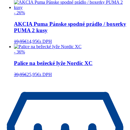
- 26%
AKCIA Puma Pánske spodné prádlo / boxerky
PUMA 2 kusy
19,95
€
14,95
€
s DPH
- 36%
Palice na bežecké lyže Nordic XC
39,95
€
25,95
€
s DPH