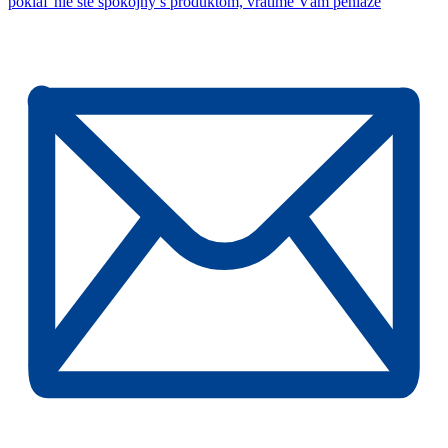
pokiaľ nie ste spokojný s produktom, vrátime Vám peniaze