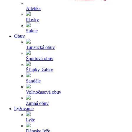
Atletika
Plavky
Sukne
Obuv
Turistická obuv
Športová obuv
Šľapky, žabky
Sandále
Voľnočasová obuv
Zimná obuv
Lyžovanie
Lyže
Dámske lyže