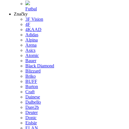
Futbal
Značky
3F Vision
4F
4KAAD
Adidas
Alpina
Arena
Asics
Atomic
Bauer
Black Diamond
Blizzard
Briko
BUFF
Burton
Craft
Dainese
Dalbello
Dare2b
Deuter
Donic
Eisbär
ELAN