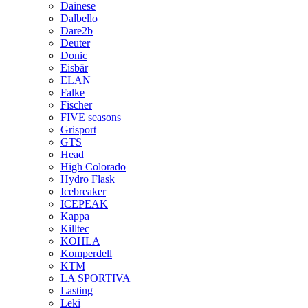
Dainese
Dalbello
Dare2b
Deuter
Donic
Eisbär
ELAN
Falke
Fischer
FIVE seasons
Grisport
GTS
Head
High Colorado
Hydro Flask
Icebreaker
ICEPEAK
Kappa
Killtec
KOHLA
Komperdell
KTM
LA SPORTIVA
Lasting
Leki