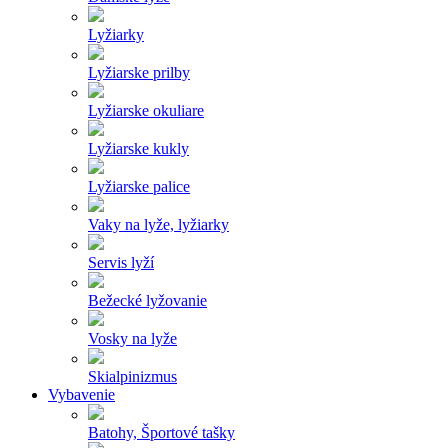
Lyžiarky
Lyžiarske prilby
Lyžiarske okuliare
Lyžiarske kukly
Lyžiarske palice
Vaky na lyže, lyžiarky
Servis lyží
Bežecké lyžovanie
Vosky na lyže
Skialpinizmus
Vybavenie
Batohy, Športové tašky