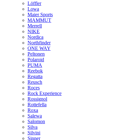
Löffler
Lowa
Maier Sports
MAMMUT
Merrell
NIKE
Nordica
Northfinder
ONE WAY
Peltonen
Polaroid
PUMA
Reebok
Regatta
Reusch
Roces
Rock Experience
Rossignol
Rottefella
Roxa
Salewa
Salomon
Silva
Silvini
Sinner