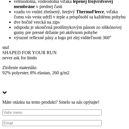
vetruodolná, vodeodolná vďaka
lepenej trojvrstvovej
membráne
v prednej časti
vzadu vo vnútri zbrúsený, hrejivý
ThermoFleece
, vďaka
čomu vás vesta udrží v teple a prispôsobí sa každému pohybu
dve bočné vrecká na zips
odspodu je ukončená protišmykovým pásom zo silikónovej
gumy pre presné držanie pri aktívnom pohybe
výrazné reflexné pásy a logo pri zlej viditeľnosti 360°
stuf
SHAPED FOR YOUR RUN
never ask for limits
Zloženie materiálu:
92% polyester, 8% elastan, 260 g/m2
Máte otázku na tento produkt? Smelo sa nás opýtajte!