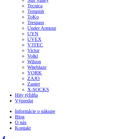
Sun Valley
Tecnica
Tempish
ToKo
Trespass
Under Armour
UYN
UVEX
V3TEC
Victor
Volkl
Wilson
Witeblaze
YORK
ZAJO
Zanier
X-SOCKS
Hity týždňa
Výpredaj
Informácie o nákupe
Blog
O nás
Kontakt