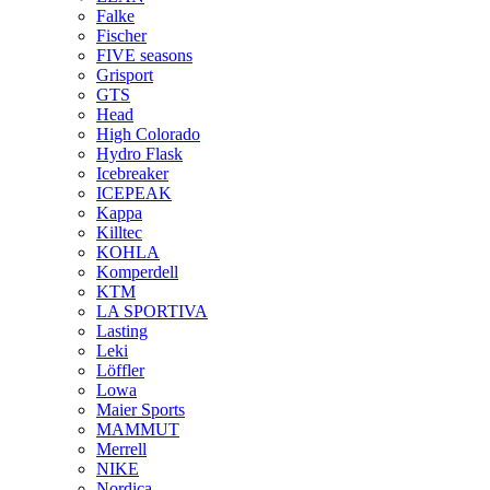
Falke
Fischer
FIVE seasons
Grisport
GTS
Head
High Colorado
Hydro Flask
Icebreaker
ICEPEAK
Kappa
Killtec
KOHLA
Komperdell
KTM
LA SPORTIVA
Lasting
Leki
Löffler
Lowa
Maier Sports
MAMMUT
Merrell
NIKE
Nordica