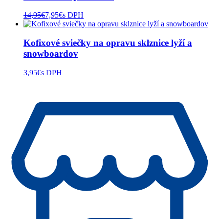
14,95
€
7,95
€
s DPH
Kofixové sviečky na opravu sklznice lyží a
snowboardov
3,95
€
s DPH