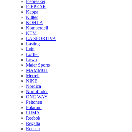
Icebreaker
ICEPEAK
Kappa
Killtec
KOHLA
Komperdell
KTM
LA SPORTIVA
Lasting
Leki
Löffler
Lowa
Maier Sports
MAMMUT
Merrell
NIKE
Nordica
Northfinder
ONE WAY
Peltonen
Polaroid
PUMA
Reebok
Regatta
Reusch