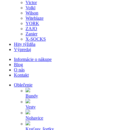
Victor
Volkl
Wilson
Witeblaze
YORK
ZAJO
Zanier
X-SOCKS
Hity týždňa
Výpredaj
Informácie o nákupe
Blog
O nás
Kontakt
Oblečenie
Bundy
Vesty
Nohavice
Kraťasy, šortky