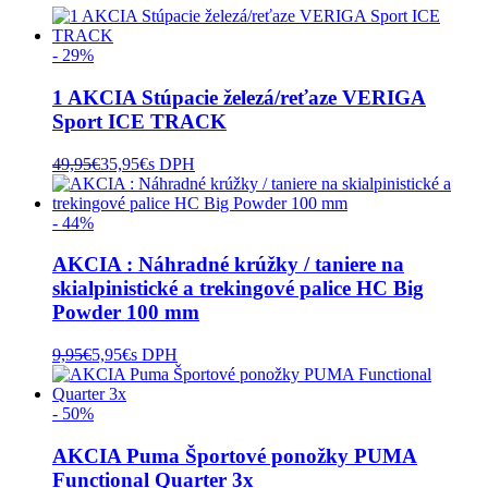
- 29%
1 AKCIA Stúpacie železá/reťaze VERIGA
Sport ICE TRACK
49,95
€
35,95
€
s DPH
- 44%
AKCIA : Náhradné krúžky / taniere na
skialpinistické a trekingové palice HC Big
Powder 100 mm
9,95
€
5,95
€
s DPH
- 50%
AKCIA Puma Športové ponožky PUMA
Functional Quarter 3x