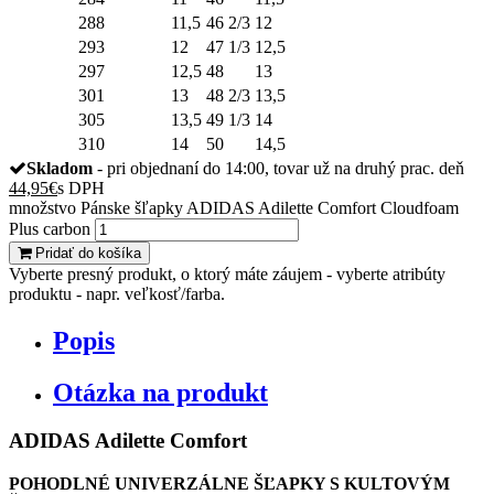
288
11,5
46 2/3
12
293
12
47 1/3
12,5
297
12,5
48
13
301
13
48 2/3
13,5
305
13,5
49 1/3
14
310
14
50
14,5
Skladom
- pri objednaní do 14:00, tovar už na druhý prac. deň
44,95
€
s DPH
množstvo Pánske šľapky ADIDAS Adilette Comfort Cloudfoam
Plus carbon
Pridať do košíka
Vyberte presný produkt, o ktorý máte záujem - vyberte atribúty
produktu - napr. veľkosť/farba.
Popis
Otázka na produkt
ADIDAS Adilette Comfort
POHODLNÉ UNIVERZÁLNE ŠĽAPKY S KULTOVÝM