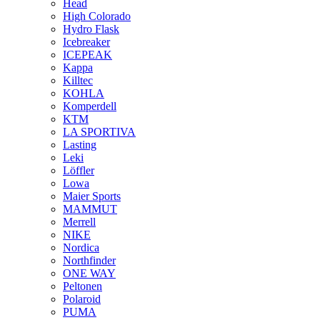
Head
High Colorado
Hydro Flask
Icebreaker
ICEPEAK
Kappa
Killtec
KOHLA
Komperdell
KTM
LA SPORTIVA
Lasting
Leki
Löffler
Lowa
Maier Sports
MAMMUT
Merrell
NIKE
Nordica
Northfinder
ONE WAY
Peltonen
Polaroid
PUMA