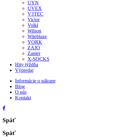
UYN
UVEX
V3TEC
Victor
Volkl
Wilson
Witeblaze
YORK
ZAJO
Zanier
X-SOCKS
Hity týždňa
Výpredaj
Informácie o nákupe
Blog
O nás
Kontakt
Späť
Späť