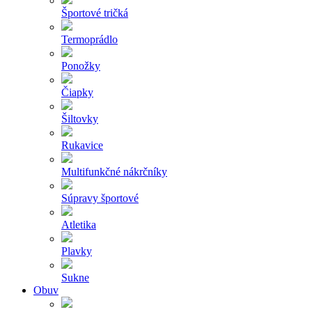
Športové tričká
Termoprádlo
Ponožky
Čiapky
Šiltovky
Rukavice
Multifunkčné nákrčníky
Súpravy športové
Atletika
Plavky
Sukne
Obuv