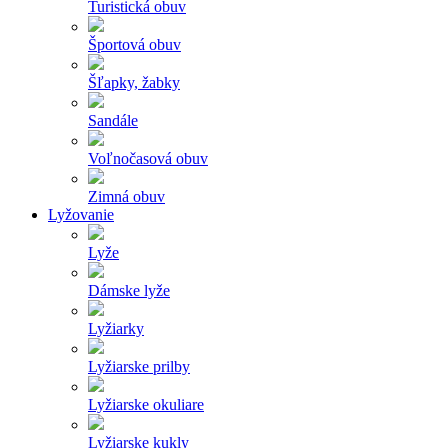
Turistická obuv
Športová obuv
Šľapky, žabky
Sandále
Voľnočasová obuv
Zimná obuv
Lyžovanie
Lyže
Dámske lyže
Lyžiarky
Lyžiarske prilby
Lyžiarske okuliare
Lyžiarske kukly