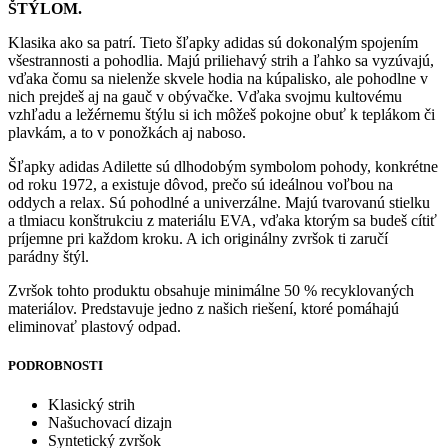
ŠTÝLOM.
Klasika ako sa patrí. Tieto šľapky adidas sú dokonalým spojením
všestrannosti a pohodlia. Majú priliehavý strih a ľahko sa vyzúvajú,
vďaka čomu sa nielenže skvele hodia na kúpalisko, ale pohodlne v
nich prejdeš aj na gauč v obývačke. Vďaka svojmu kultovému
vzhľadu a ležérnemu štýlu si ich môžeš pokojne obuť k teplákom či
plavkám, a to v ponožkách aj naboso.
Šľapky adidas Adilette sú dlhodobým symbolom pohody, konkrétne
od roku 1972, a existuje dôvod, prečo sú ideálnou voľbou na
oddych a relax. Sú pohodlné a univerzálne. Majú tvarovanú stielku
a tlmiacu konštrukciu z materiálu EVA, vďaka ktorým sa budeš cítiť
príjemne pri každom kroku. A ich originálny zvršok ti zaručí
parádny štýl.
Zvršok tohto produktu obsahuje minimálne 50 % recyklovaných
materiálov. Predstavuje jedno z našich riešení, ktoré pomáhajú
eliminovať plastový odpad.
PODROBNOSTI
Klasický strih
Našuchovací dizajn
Syntetický zvršok