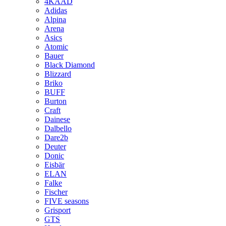
4KAAD
Adidas
Alpina
Arena
Asics
Atomic
Bauer
Black Diamond
Blizzard
Briko
BUFF
Burton
Craft
Dainese
Dalbello
Dare2b
Deuter
Donic
Eisbär
ELAN
Falke
Fischer
FIVE seasons
Grisport
GTS