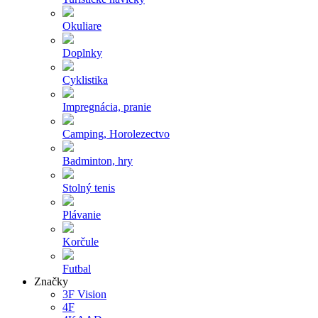
Okuliare
Doplnky
Cyklistika
Impregnácia, pranie
Camping, Horolezectvo
Badminton, hry
Stolný tenis
Plávanie
Korčule
Futbal
Značky
3F Vision
4F