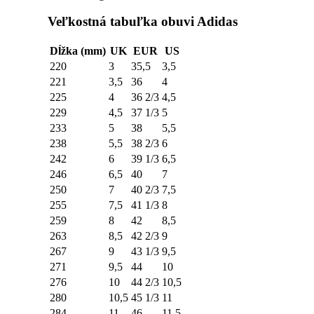
Veľkostná tabuľka obuvi Adidas
Dĺžka (mm)
UK
EUR
US
220
3
35,5
3,5
221
3,5
36
4
225
4
36 2/3
4,5
229
4,5
37 1/3
5
233
5
38
5,5
238
5,5
38 2/3
6
242
6
39 1/3
6,5
246
6,5
40
7
250
7
40 2/3
7,5
255
7,5
41 1/3
8
259
8
42
8,5
263
8,5
42 2/3
9
267
9
43 1/3
9,5
271
9,5
44
10
276
10
44 2/3
10,5
280
10,5
45 1/3
11
284
11
46
11,5