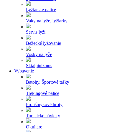
Lyžiarske palice
Vaky na lyže, lyžiarky
Servis lyží
Bežecké lyžovanie
Vosky na lyže
Skialpinizmus
Vybavenie
Batohy, Športové tašky
Trekingové palice
Protišmykové hroty
Turistické návleky
Okuliare