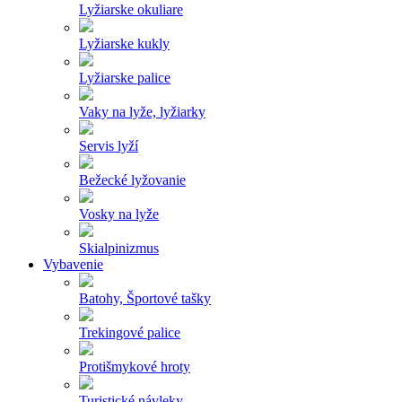
Lyžiarske okuliare
Lyžiarske kukly
Lyžiarske palice
Vaky na lyže, lyžiarky
Servis lyží
Bežecké lyžovanie
Vosky na lyže
Skialpinizmus
Vybavenie
Batohy, Športové tašky
Trekingové palice
Protišmykové hroty
Turistické návleky