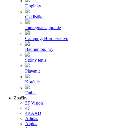
Doplnky
Cyklistika
Impregnácia, pranie
Camping, Horolezectvo
Badminton, hry
Stolný tenis
Plávanie
Korčule
Futbal
Značky
3F Vision
4F
4KAAD
Adidas
Alpina