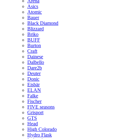
Arena
Asics
Atomic
Bauer
Black Diamond
Blizzard
Briko
BUFF
Burton
Craft
Dainese
Dalbello
Dare2b
Deuter
Donic
Eisbär
ELAN
Falke
Fischer
FIVE seasons
Grisport
GTS
Head
High Colorado
Hydro Flask