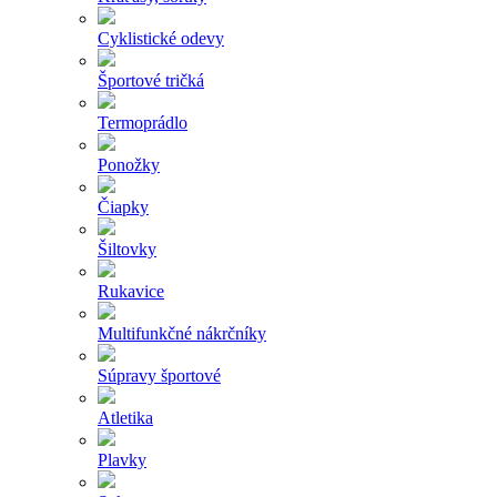
Cyklistické odevy
Športové tričká
Termoprádlo
Ponožky
Čiapky
Šiltovky
Rukavice
Multifunkčné nákrčníky
Súpravy športové
Atletika
Plavky