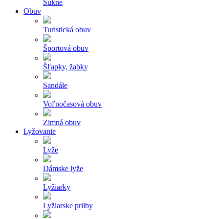
Sukne
Obuv
Turistická obuv
Športová obuv
Šľapky, žabky
Sandále
Voľnočasová obuv
Zimná obuv
Lyžovanie
Lyže
Dámske lyže
Lyžiarky
Lyžiarske prilby